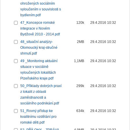
ohrožených sociálním
vyloučením v souvislosti s
bydlením.pdf
47_Koncepce romské
120k
29.4.2016 10:32
integrace v Novém
Bydžově 2010 - 2014.pdf
48_situační analýzy-
2MB
29.4.2016 10:32
Olomoucký kraj-stručné
shrnutí.pdf
49 _Monitoring aktuální
1,1MB
29.4.2016 10:32
situace v sociálně
vyloučených lokalitách
Plzeňského kraje.pdf
50_Příklady dobrých praxí
299k
29.4.2016 10:32
z lokalit z oblasti
zaměstnanosti a
sociálního podnikání.pdf
51_Rovný přístup ke
634k
29.4.2016 10:32
kvalitnímu vzdělání pro
romské děti.pdf