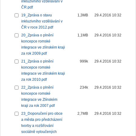
inkluzivního vzdělávání v
ČR.pdf
19_Zpráva o stavu
1,3MB
29.4.2016 10:32
inkluzivního vzdělávání v
ČR v roce 2012.pdf
20_Zpráva o plnění
1,1MB
29.4.2016 10:32
koncepce romské
integrace ve zlínském kraji
za rok 2009.pdf
21_Zpráva o plnění
999k
29.4.2016 10:32
koncepce romské
integrace ve zlínském kraji
za rok 2010.pdf
22_Zpráva o plnění
234k
29.4.2016 10:32
koncepce romské
integrace ve Zlínském
kraji za rok 2007.pdf
23_Doporučení pro obce
2,7MB
29.4.2016 10:32
a města pro předcházení
tvorby a rozšiřování
sociálně vyloučených