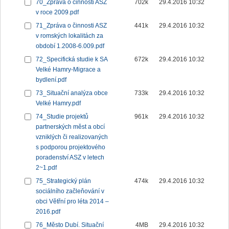
70_Zpráva o činnosti ASZ
702k
29.4.2016 10:32
v roce 2009.pdf
71_Zpráva o činnosti ASZ
441k
29.4.2016 10:32
v romských lokalitách za
období 1.2008-6.009.pdf
72_Specifická studie k SA
672k
29.4.2016 10:32
Velké Hamry-Migrace a
bydlení.pdf
73_Situační analýza obce
733k
29.4.2016 10:32
Velké Hamry.pdf
74_Studie projektů
961k
29.4.2016 10:32
partnerských měst a obcí
vzniklých či realizovaných
s podporou projektového
poradenství ASZ v letech
2~1.pdf
75_Strategický plán
474k
29.4.2016 10:32
sociálního začleňování v
obci Větřní pro léta 2014 –
2016.pdf
76_Město Dubí. Situační
4MB
29.4.2016 10:32