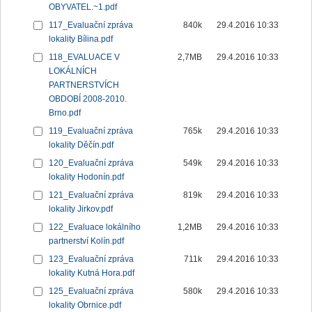
OBYVATEL.~1.pdf
117_Evaluační zpráva
840k
29.4.2016 10:33
lokality Bílina.pdf
118_EVALUACE V
2,7MB
29.4.2016 10:33
LOKÁLNÍCH
PARTNERSTVÍCH
OBDOBÍ 2008-2010.
Brno.pdf
119_Evaluační zpráva
765k
29.4.2016 10:33
lokality Děčín.pdf
120_Evaluační zpráva
549k
29.4.2016 10:33
lokality Hodonín.pdf
121_Evaluační zpráva
819k
29.4.2016 10:33
lokality Jirkov.pdf
122_Evaluace lokálního
1,2MB
29.4.2016 10:33
partnerství Kolín.pdf
123_Evaluační zpráva
711k
29.4.2016 10:33
lokality Kutná Hora.pdf
125_Evaluační zpráva
580k
29.4.2016 10:33
lokality Obrnice.pdf