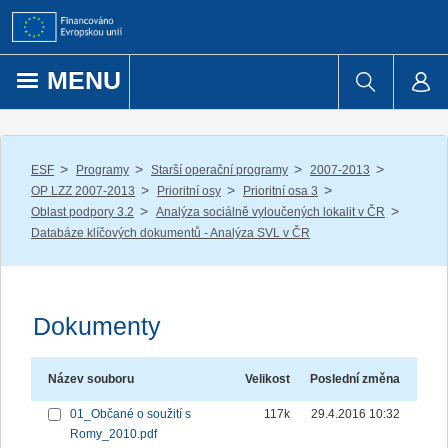
Přejít k obsahu
MENU
/
/
/
/
ESF
Programy
Starší operační programy
2007-2013
/
/
/
OP LZZ 2007-2013
Prioritní osy
Prioritní osa 3
/
/
Oblast podpory 3.2
Analýza sociálně vyloučených lokalit v ČR
Databáze klíčových dokumentů - Analýza SVL v ČR
Dokumenty
Název souboru
Velikost
Poslední změna
01_Občané o soužití s
117k
29.4.2016 10:32
Romy_2010.pdf