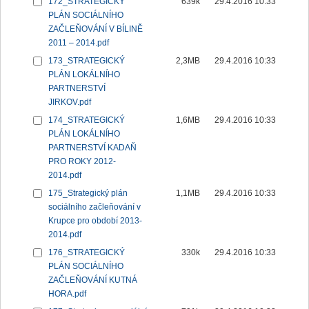
172_STRATEGICKÝ
639k
29.4.2016 10:33
PLÁN SOCIÁLNÍHO
ZAČLEŇOVÁNÍ V BÍLINĚ
2011 – 2014.pdf
173_STRATEGICKÝ
2,3MB
29.4.2016 10:33
PLÁN LOKÁLNÍHO
PARTNERSTVÍ
JIRKOV.pdf
174_STRATEGICKÝ
1,6MB
29.4.2016 10:33
PLÁN LOKÁLNÍHO
PARTNERSTVÍ KADAŇ
PRO ROKY 2012-
2014.pdf
175_Strategický plán
1,1MB
29.4.2016 10:33
sociálního začleňování v
Krupce pro období 2013-
2014.pdf
176_STRATEGICKÝ
330k
29.4.2016 10:33
PLÁN SOCIÁLNÍHO
ZAČLEŇOVÁNÍ KUTNÁ
HORA.pdf