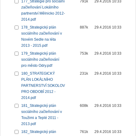
177_Strategie pro sociální
791k
29.4.2016 10:33
začleňování Lokálního
partnerství Mělnicko 2012-
2014.pdf
178_Strategický plán
887k
29.4.2016 10:33
sociálního začleňování v
Novém Sedle na léta
2013 - 2015.pdf
179_Strategický plán
753k
29.4.2016 10:33
sociálního začleňování
pro město Odry.pdf
180_STRATEGICKÝ
231k
29.4.2016 10:33
PLÁN LOKÁLNÍHO
PARTNERSTVÍ SOKOLOV
PRO OBDOBÍ 2012 -
2014.pdf
181_Strategický plán
608k
29.4.2016 10:33
sociálního začleňování v
Toužimi a Teplé 2011 -
2013.pdf
182_Strategický plán
761k
29.4.2016 10:33