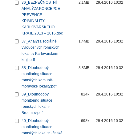
36_BEZPEČNOSTNÍ
2,1MB
29.4.2016 10:32
ANALÝZA KONCEPCE
PREVENCE
KRIMINALITY
KARLOVARSKÉHO
KRAJE 2013 – 2016.doc
37_Analýza sociálně
1,4MB
29.4.2016 10:32
vyloučených romských
lokalit v Karlovarském
kraji.pdf
38_Dlouhodobý
3,8MB
29.4.2016 10:32
monitoring situace
romských komunit-
moravské lokality.pdf
39_Dlouhodobý
824k
29.4.2016 10:32
monitoring situace
romských lokalit-
Broumov.pdf
40_Dlouhodobý
698k
29.4.2016 10:32
monitoring situace
romských lokalitn- české