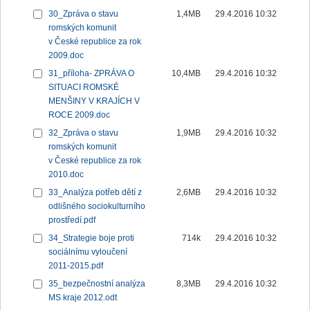
30_Zpráva o stavu
1,4MB
29.4.2016 10:32
romských komunit
v České republice za rok
2009.doc
31_příloha- ZPRÁVA O
10,4MB
29.4.2016 10:32
SITUACI ROMSKÉ
MENŠINY V KRAJÍCH V
ROCE 2009.doc
32_Zpráva o stavu
1,9MB
29.4.2016 10:32
romských komunit
v České republice za rok
2010.doc
33_Analýza potřeb dětí z
2,6MB
29.4.2016 10:32
odlišného sociokulturního
prostředí.pdf
34_Strategie boje proti
714k
29.4.2016 10:32
sociálnímu vyloučení
2011-2015.pdf
35_bezpečnostní analýza
8,3MB
29.4.2016 10:32
MS kraje 2012.odt