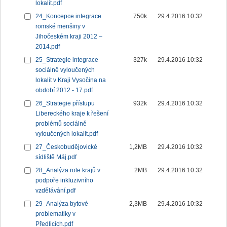
lokalit.pdf
24_Koncepce integrace
750k
29.4.2016 10:32
romské menšiny v
Jihočeském kraji 2012 –
2014.pdf
25_Strategie integrace
327k
29.4.2016 10:32
sociálně vyloučených
lokalit v Kraji Vysočina na
období 2012 - 17.pdf
26_Strategie přístupu
932k
29.4.2016 10:32
Libereckého kraje k řešení
problémů sociálně
vyloučených lokalit.pdf
27_Českobudějovické
1,2MB
29.4.2016 10:32
sídliště Máj.pdf
28_Analýza role krajů v
2MB
29.4.2016 10:32
podpoře inkluzivního
vzdělávání.pdf
29_Analýza bytové
2,3MB
29.4.2016 10:32
problematiky v
Předlicích.pdf