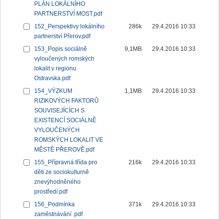
PLÁN LOKÁLNÍHO
PARTNERSTVÍ MOST.pdf
152_Perspektivy lokálního
286k
29.4.2016 10:33
partnerství Přerov.pdf
153_Popis sociálně
9,1MB
29.4.2016 10:33
vyloučených romských
lokalit v regionu
Ostravska.pdf
154_VÝZKUM
1,1MB
29.4.2016 10:33
RIZIKOVÝCH FAKTORŮ
SOUVISEJÍCÍCH S
EXISTENCÍ SOCIÁLNĚ
VYLOUČENÝCH
ROMSKÝCH LOKALIT VE
MĚSTĚ PŘEROVĚ.pdf
155_Přípravná třída pro
216k
29.4.2016 10:33
děti ze sociokulturně
znevýhodněného
prostředí.pdf
156_Podmínka
371k
29.4.2016 10:33
zaměstnávání .pdf