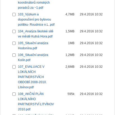
koordinátorů romských
poradců za ~1.pdf
103_Výzkum a
4,7MB
29.4.2016 10:32
doporučení pro bytovou
politiku- Roudnice n.L..pdf
104_Analýza školské sítě
1,5MB
29.4.2016 10:32
ve městě Kutná Hora.pdf
105_Situační analýza
1MB
29.4.2016 10:32
Hodonína.pdf
106_Situační analýza
1,2MB
29.4.2016 10:32
Kolín.pdf
107_EVALUACE V
2,6MB
29.4.2016 10:32
LOKÁLNÍCH
PARTNERSTVÍCH
OBDOBÍ 2008-2010.
Litvínov.pdf
108_AKČNÍ PLÁN
595k
29.4.2016 10:32
LOKÁLNÍHO
PARTNERSTVÍ LITVÍNOV
2010.pdf