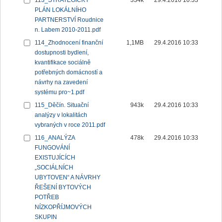
113_STRATEGICKÝ
334k
29.4.2016 10:33
PLÁN LOKÁLNÍHO
PARTNERSTVÍ Roudnice
n. Labem 2010-2011.pdf
114_Zhodnocení finanční
1,1MB
29.4.2016 10:33
dostupnosti bydlení,
kvantifikace sociálně
potřebných domácností a
návrhy na zavedení
systému pro~1.pdf
115_Děčín. Situační
943k
29.4.2016 10:33
analýzy v lokalitách
vybraných v roce 2011.pdf
116_ANALÝZA
478k
29.4.2016 10:33
FUNGOVÁNÍ
EXISTUJÍCÍCH
„SOCIÁLNÍCH
UBYTOVEN“ A NÁVRHY
ŘEŠENÍ BYTOVÝCH
POTŘEB
NÍZKOPŘÍJMOVÝCH
SKUPIN