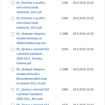
02_Romové a soužití s
133k
29.4.2016 10:32
nimi očima české
veřejnosti_2011.pdf
03_Romové a soužití s
136k
29.4.2016 10:32
nimi očima české
veřejnosti_2012.pdf
04_Strategie integrace
1,2MB
29.4.2016 10:32
romské komunity ve
Středočeském kraji.doc
05_Zprava o cinnosti ASZ
203k
29.4.2016 10:32
v pilotních lokalitách
2008-2011_Slezska-
Ostrava.pdf
06_strategie integrace
1,2MB
29.4.2016 10:32
romske komunity v
Moravskoslezském kraji
na období 2011-14.pdf
07_Zprava o cinnosti ASZ
198k
29.4.2016 10:32
v pilotních lokalitách
2008-2011_Brno.pdf