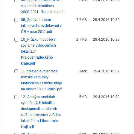
08_Zpráva o činnosti ASZ
197k
29.4.2016 10:32
v pilotních lokalitách
2008-2011_Roudnice.pdf
09_Zpráva o stavu
7,7MB
29.4.2016 10:32
inkluzivního vzdělávání v
ČR v roce 2011.pdf
10_Průzkum potřeb v
2,7MB
29.4.2016 10:32
sociálně vyloučených
lokalitách
Královéhradeckého
kraje.pdf
11_Strategie integrace
892k
29.4.2016 10:32
romské komunity
Moravskoslezského kraje
na období 2006-2009.pdf
12_Analýza sociálně
5MB
29.4.2016 10:32
vyloučených lokalit a
dostupnosti sociálních
služeb prevence v těchto
lokalitách v Libereckém
kraji.pdf