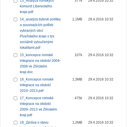
13_Analýza romských
377k
29.4.2016 10:32
komunit Libereckého
kraje.pdf
14_analýza bytové politiky
1,1MB
29.4.2016 10:32
a souvisejících potřeb
vybraných obcí
Plzeňského kraje s tzv.
sociálně vyloučenými
lokalitami.pdf
15_koncepce romské
107k
29.4.2016 10:32
integrace na období 2004-
2008 ve Zlínském
kraji.doc
16_Koncepce romské
1,3MB
29.4.2016 10:32
integrace na období
2010–2013.pdf
17_Koncepce romské
475k
29.4.2016 10:32
integrace na období
2009–2013 ve Zlínském
kraji.pdf
18_Zpráva o stavu
1,2MB
29.4.2016 10:32