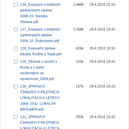
126_Evaluace v lokálních
2,8MB
29.4.2016 10:33
partnerstvích období
2008-10. Slezská
Ostrava.pdf
127_Evaluace v lokálních
2,5MB
29.4.2016 10:33
partnerstvích období
2008-10. Šluknovsko.pdf
128_Evaluační zpráva
826k
29.4.2016 10:33
lokality Toužim a Teplá.pdf
129_Občané o soužití s
120k
29.4.2016 10:33
Romy a o jejich
možnostech ve
společnosti_2009.pdf
130_ZPRÁVA O
197k
29.4.2016 10:33
ČINNOSTI V PILOTNÍCH
LOKALITÁCH V LETECH
2008–2011. LOKALITA
BROUMOV.pdf
131_ZPRÁVA O
200k
29.4.2016 10:33
ČINNOSTI V PILOTNÍCH
LOKALITÁCH V LETECH