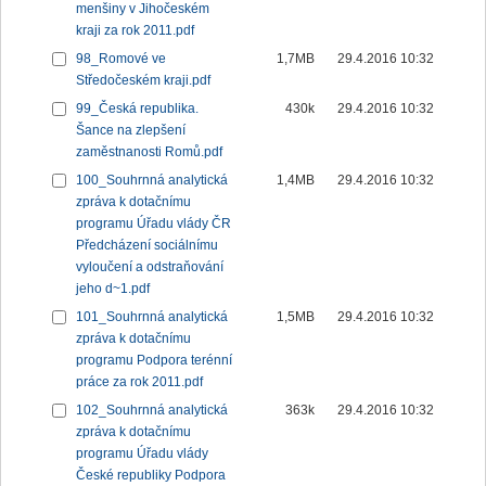
menšiny v Jihočeském
kraji za rok 2011.pdf
98_Romové ve
1,7MB
29.4.2016 10:32
Středočeském kraji.pdf
99_Česká republika.
430k
29.4.2016 10:32
Šance na zlepšení
zaměstnanosti Romů.pdf
100_Souhrnná analytická
1,4MB
29.4.2016 10:32
zpráva k dotačnímu
programu Úřadu vlády ČR
Předcházení sociálnímu
vyloučení a odstraňování
jeho d~1.pdf
101_Souhrnná analytická
1,5MB
29.4.2016 10:32
zpráva k dotačnímu
programu Podpora terénní
práce za rok 2011.pdf
102_Souhrnná analytická
363k
29.4.2016 10:32
zpráva k dotačnímu
programu Úřadu vlády
České republiky Podpora