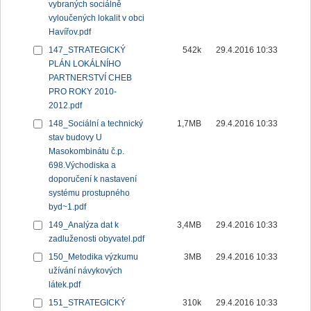
vybraných sociálně
vyloučených lokalit v obci
Havířov.pdf
147_STRATEGICKÝ
542k
29.4.2016 10:33
PLÁN LOKÁLNÍHO
PARTNERSTVÍ CHEB
PRO ROKY 2010-
2012.pdf
148_Sociální a technický
1,7MB
29.4.2016 10:33
stav budovy U
Masokombinátu č.p.
698.Východiska a
doporučení k nastavení
systému prostupného
byd~1.pdf
149_Analýza dat k
3,4MB
29.4.2016 10:33
zadluženosti obyvatel.pdf
150_Metodika výzkumu
3MB
29.4.2016 10:33
užívání návykových
látek.pdf
151_STRATEGICKÝ
310k
29.4.2016 10:33