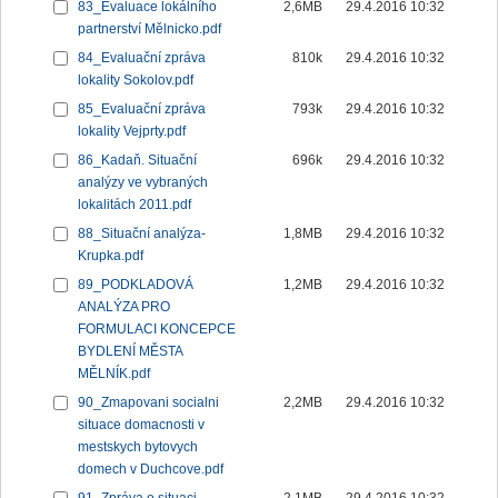
83_Evaluace lokálního
2,6MB
29.4.2016 10:32
partnerství Mělnicko.pdf
84_Evaluační zpráva
810k
29.4.2016 10:32
lokality Sokolov.pdf
85_Evaluační zpráva
793k
29.4.2016 10:32
lokality Vejprty.pdf
86_Kadaň. Situační
696k
29.4.2016 10:32
analýzy ve vybraných
lokalitách 2011.pdf
88_Situační analýza-
1,8MB
29.4.2016 10:32
Krupka.pdf
89_PODKLADOVÁ
1,2MB
29.4.2016 10:32
ANALÝZA PRO
FORMULACI KONCEPCE
BYDLENÍ MĚSTA
MĚLNÍK.pdf
90_Zmapovani socialni
2,2MB
29.4.2016 10:32
situace domacnosti v
mestskych bytovych
domech v Duchcove.pdf