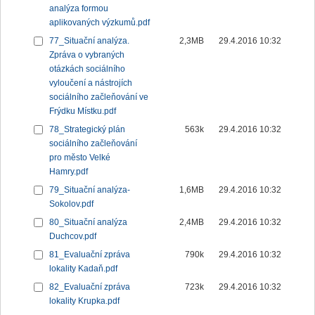
analýza formou
aplikovaných výzkumů.pdf
77_Situační analýza.
2,3MB
29.4.2016 10:32
Zpráva o vybraných
otázkách sociálního
vyloučení a nástrojích
sociálního začleňování ve
Frýdku Místku.pdf
78_Strategický plán
563k
29.4.2016 10:32
sociálního začleňování
pro město Velké
Hamry.pdf
79_Situační analýza-
1,6MB
29.4.2016 10:32
Sokolov.pdf
80_Situační analýza
2,4MB
29.4.2016 10:32
Duchcov.pdf
81_Evaluační zpráva
790k
29.4.2016 10:32
lokality Kadaň.pdf
82_Evaluační zpráva
723k
29.4.2016 10:32
lokality Krupka.pdf