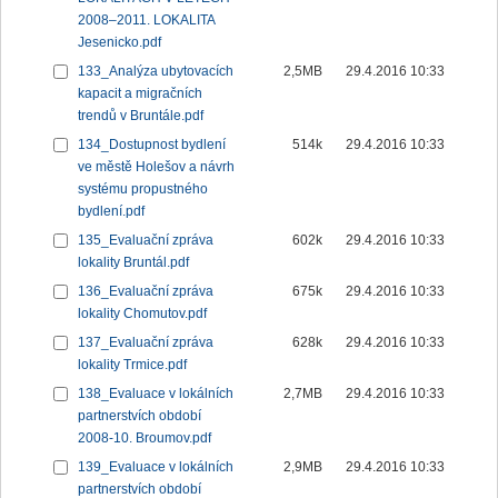
2008–2011. LOKALITA
Jesenicko.pdf
133_Analýza ubytovacích
2,5MB
29.4.2016 10:33
kapacit a migračních
trendů v Bruntále.pdf
134_Dostupnost bydlení
514k
29.4.2016 10:33
ve městě Holešov a návrh
systému propustného
bydlení.pdf
135_Evaluační zpráva
602k
29.4.2016 10:33
lokality Bruntál.pdf
136_Evaluační zpráva
675k
29.4.2016 10:33
lokality Chomutov.pdf
137_Evaluační zpráva
628k
29.4.2016 10:33
lokality Trmice.pdf
138_Evaluace v lokálních
2,7MB
29.4.2016 10:33
partnerstvích období
2008-10. Broumov.pdf
139_Evaluace v lokálních
2,9MB
29.4.2016 10:33
partnerstvích období