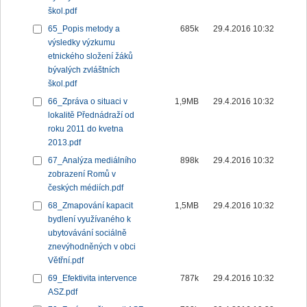
škol.pdf
65_Popis metody a
685k
29.4.2016 10:32
výsledky výzkumu
etnického složení žáků
bývalých zvláštních
škol.pdf
66_Zpráva o situaci v
1,9MB
29.4.2016 10:32
lokalitě Přednádraží od
roku 2011 do kvetna
2013.pdf
67_Analýza mediálního
898k
29.4.2016 10:32
zobrazení Romů v
českých médiích.pdf
68_Zmapování kapacit
1,5MB
29.4.2016 10:32
bydlení využívaného k
ubytovávání sociálně
znevýhodněných v obci
Větřní.pdf
69_Efektivita intervence
787k
29.4.2016 10:32
ASZ.pdf