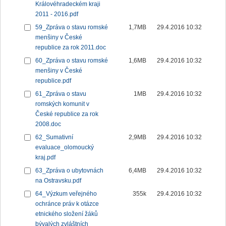
Královéhradeckém kraji
2011 - 2016.pdf
59_Zpráva o stavu romské
1,7MB
29.4.2016 10:32
menšiny v České
republice za rok 2011.doc
60_Zpráva o stavu romské
1,6MB
29.4.2016 10:32
menšiny v České
republice.pdf
61_Zpráva o stavu
1MB
29.4.2016 10:32
romských komunit v
České republice za rok
2008.doc
62_Sumativní
2,9MB
29.4.2016 10:32
evaluace_olomoucký
kraj.pdf
63_Zpráva o ubytovnách
6,4MB
29.4.2016 10:32
na Ostravsku.pdf
64_Výzkum veřejného
355k
29.4.2016 10:32
ochránce práv k otázce
etnického složení žáků
bývalých zvláštních