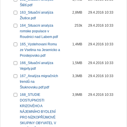
Štětí.pdf
163_Situační analýza
2,8MB
29.4.2016 10:33
Žlutice.pdf
164_Situacni analyza
253k
29.4.2016 10:33
romske populace v
Roudnici nad Labem.pdf
165_Vystehovani Romu
1,4MB
29.4.2016 10:33
ze Vsetina na Jesenicko a
Prostejovsko.pdf
166_Situační analýza
1,5MB
29.4.2016 10:33
Vejprty.pdf
167_Analýza migračních
3,3MB
29.4.2016 10:33
trendů na
Šluknovsku.pdf.pdf
168_STUDIE
3,9MB
29.4.2016 10:33
DOSTUPNOSTI
KRIZOVÉHO A
NÁJEMNÍHO BYDLENÍ
PRO NÍZKOPŘÍJMOVÉ
SKUPINY OBYVATEL V