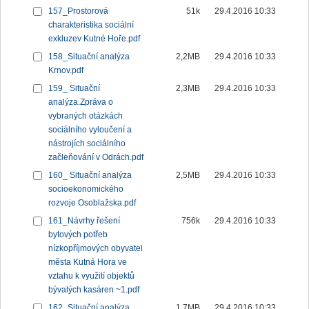
157_Prostorová
51k
29.4.2016 10:33
charakteristika sociální
exkluzev Kutné Hoře.pdf
158_Situační analýza
2,2MB
29.4.2016 10:33
Krnov.pdf
159_ Situační
2,3MB
29.4.2016 10:33
analýza.Zpráva o
vybraných otázkách
sociálního vyloučení a
nástrojích sociálního
začleňování v Odrách.pdf
160_ Situační analýza
2,5MB
29.4.2016 10:33
socioekonomického
rozvoje Osoblažska.pdf
161_Návrhy řešení
756k
29.4.2016 10:33
bytových potřeb
nízkopříjmových obyvatel
města Kutná Hora ve
vztahu k využití objektů
bývalých kasáren ~1.pdf
162_Situační analýza
1,7MB
29.4.2016 10:33