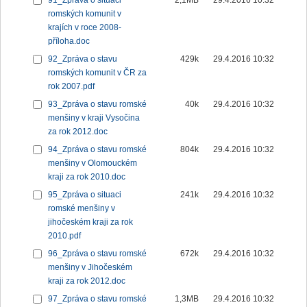
91_Zpráva o situaci
2,1MB
29.4.2016 10:32
romských komunit v
krajích v roce 2008-
příloha.doc
92_Zpráva o stavu
429k
29.4.2016 10:32
romských komunit v ČR za
rok 2007.pdf
93_Zpráva o stavu romské
40k
29.4.2016 10:32
menšiny v kraji Vysočina
za rok 2012.doc
94_Zpráva o stavu romské
804k
29.4.2016 10:32
menšiny v Olomouckém
kraji za rok 2010.doc
95_Zpráva o situaci
241k
29.4.2016 10:32
romské menšiny v
jihočeském kraji za rok
2010.pdf
96_Zpráva o stavu romské
672k
29.4.2016 10:32
menšiny v Jihočeském
kraji za rok 2012.doc
97_Zpráva o stavu romské
1,3MB
29.4.2016 10:32