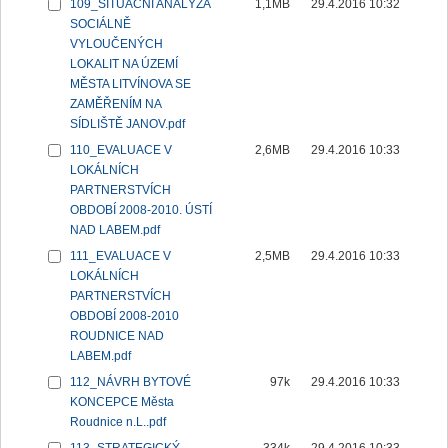
109_SITUAČNÍ ANALÝZA
1,1MB
29.4.2016 10:32
SOCIÁLNĚ
VYLOUČENÝCH
LOKALIT NA ÚZEMÍ
MĚSTA LITVÍNOVA SE
ZAMĚŘENÍM NA
SÍDLIŠTĚ JANOV.pdf
110_EVALUACE V
2,6MB
29.4.2016 10:33
LOKÁLNÍCH
PARTNERSTVÍCH
OBDOBÍ 2008-2010. ÚSTÍ
NAD LABEM.pdf
111_EVALUACE V
2,5MB
29.4.2016 10:33
LOKÁLNÍCH
PARTNERSTVÍCH
OBDOBÍ 2008-2010
ROUDNICE NAD
LABEM.pdf
112_NÁVRH BYTOVÉ
97k
29.4.2016 10:33
KONCEPCE Města
Roudnice n.L..pdf