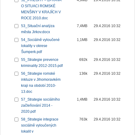
52_PŘÍLOHY – ZPRÁVA
4,9MB
29.4.2016 10:32
O SITUACI ROMSKÉ
MENŠINY V KRAJÍCH V
ROCE 2010.doc
53_Situační analýza
7,4MB
29.4.2016 10:32
města Jirkov.docx
54_Sociálně vyloučené
1,1MB
29.4.2016 10:32
lokality v okrese
Šumperk.pdf
55_Strategie prevence
692k
29.4.2016 10:32
kriminality 2012-2015.pdf
56_Strategie romské
136k
29.4.2016 10:32
inkluze v Jihomoravkém
kraji na období 2010-
13.doc
57_Strategie sociálního
1,4MB
29.4.2016 10:32
začleňování 2014 -
2020.pdf
58_Strategie integrace
763k
29.4.2016 10:32
sociálně vyloučených
lokalit v