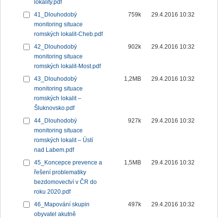
lokality.pdf
41_Dlouhodobý
759k
29.4.2016 10:32
monitoring situace
romských lokalit-Cheb.pdf
42_Dlouhodobý
902k
29.4.2016 10:32
monitoring situace
romských lokalit-Most.pdf
43_Dlouhodobý
1,2MB
29.4.2016 10:32
monitoring situace
romských lokalit –
Šluknovsko.pdf
44_Dlouhodobý
927k
29.4.2016 10:32
monitoring situace
romských lokalit – Ústí
nad Labem.pdf
45_Koncepce prevence a
1,5MB
29.4.2016 10:32
řešení problematiky
bezdomovectví v ČR do
roku 2020.pdf
46_Mapování skupin
497k
29.4.2016 10:32
obyvatel akutně