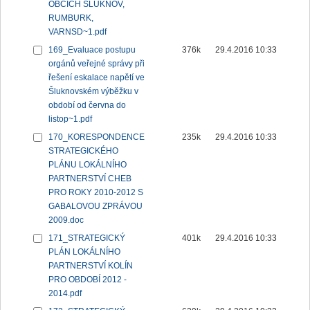
OBCÍCH ŠLUKNOV,
RUMBURK,
VARNSD~1.pdf
169_Evaluace postupu
376k
29.4.2016 10:33
orgánů veřejné správy při
řešení eskalace napětí ve
Šluknovském výběžku v
období od června do
listop~1.pdf
170_KORESPONDENCE
235k
29.4.2016 10:33
STRATEGICKÉHO
PLÁNU LOKÁLNÍHO
PARTNERSTVÍ CHEB
PRO ROKY 2010-2012 S
GABALOVOU ZPRÁVOU
2009.doc
171_STRATEGICKÝ
401k
29.4.2016 10:33
PLÁN LOKÁLNÍHO
PARTNERSTVÍ KOLÍN
PRO OBDOBÍ 2012 -
2014.pdf