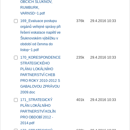
OBCÍCH ŠLUKNOV,
RUMBURK,
VARNSD~1.pdf
169_Evaluace postupu
376k
29.4.2016 10:33
orgánů veřejné správy při
řešení eskalace napětí ve
Šluknovském výběžku v
období od června do
listop~1.pdf
170_KORESPONDENCE
235k
29.4.2016 10:33
STRATEGICKÉHO
PLÁNU LOKÁLNÍHO
PARTNERSTVÍ CHEB
PRO ROKY 2010-2012 S
GABALOVOU ZPRÁVOU
2009.doc
171_STRATEGICKÝ
401k
29.4.2016 10:33
PLÁN LOKÁLNÍHO
PARTNERSTVÍ KOLÍN
PRO OBDOBÍ 2012 -
2014.pdf