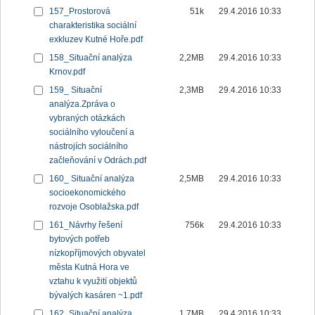
157_Prostorová
51k
29.4.2016 10:33
charakteristika sociální
exkluzev Kutné Hoře.pdf
158_Situační analýza
2,2MB
29.4.2016 10:33
Krnov.pdf
159_ Situační
2,3MB
29.4.2016 10:33
analýza.Zpráva o
vybraných otázkách
sociálního vyloučení a
nástrojích sociálního
začleňování v Odrách.pdf
160_ Situační analýza
2,5MB
29.4.2016 10:33
socioekonomického
rozvoje Osoblažska.pdf
161_Návrhy řešení
756k
29.4.2016 10:33
bytových potřeb
nízkopříjmových obyvatel
města Kutná Hora ve
vztahu k využití objektů
bývalých kasáren ~1.pdf
162_Situační analýza
1,7MB
29.4.2016 10:33