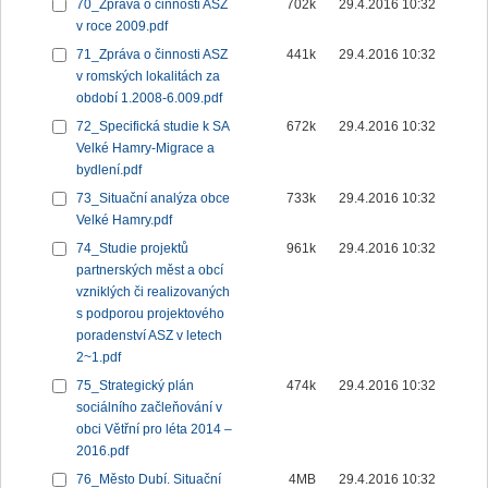
70_Zpráva o činnosti ASZ
702k
29.4.2016 10:32
v roce 2009.pdf
71_Zpráva o činnosti ASZ
441k
29.4.2016 10:32
v romských lokalitách za
období 1.2008-6.009.pdf
72_Specifická studie k SA
672k
29.4.2016 10:32
Velké Hamry-Migrace a
bydlení.pdf
73_Situační analýza obce
733k
29.4.2016 10:32
Velké Hamry.pdf
74_Studie projektů
961k
29.4.2016 10:32
partnerských měst a obcí
vzniklých či realizovaných
s podporou projektového
poradenství ASZ v letech
2~1.pdf
75_Strategický plán
474k
29.4.2016 10:32
sociálního začleňování v
obci Větřní pro léta 2014 –
2016.pdf
76_Město Dubí. Situační
4MB
29.4.2016 10:32