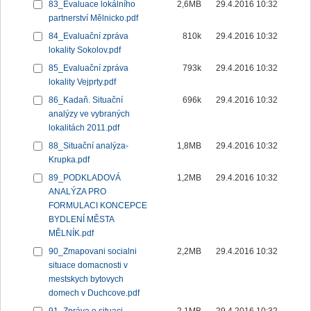
83_Evaluace lokálního
2,6MB
29.4.2016 10:32
partnerství Mělnicko.pdf
84_Evaluační zpráva
810k
29.4.2016 10:32
lokality Sokolov.pdf
85_Evaluační zpráva
793k
29.4.2016 10:32
lokality Vejprty.pdf
86_Kadaň. Situační
696k
29.4.2016 10:32
analýzy ve vybraných
lokalitách 2011.pdf
88_Situační analýza-
1,8MB
29.4.2016 10:32
Krupka.pdf
89_PODKLADOVÁ
1,2MB
29.4.2016 10:32
ANALÝZA PRO
FORMULACI KONCEPCE
BYDLENÍ MĚSTA
MĚLNÍK.pdf
90_Zmapovani socialni
2,2MB
29.4.2016 10:32
situace domacnosti v
mestskych bytovych
domech v Duchcove.pdf