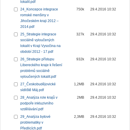
lokalit.pdf
24_Koncepce integrace
750k
29.4.2016 10:32
romské menšiny v
Jihočeském kraji 2012 –
2014.pdf
25_Strategie integrace
327k
29.4.2016 10:32
sociálně vyloučených
lokalit v Kraji Vysočina na
období 2012 - 17.pdf
26_Strategie přístupu
932k
29.4.2016 10:32
Libereckého kraje k řešení
problémů sociálně
vyloučených lokalit.pdf
27_Českobudějovické
1,2MB
29.4.2016 10:32
sídliště Máj.pdf
28_Analýza role krajů v
2MB
29.4.2016 10:32
podpoře inkluzivního
vzdělávání.pdf
29_Analýza bytové
2,3MB
29.4.2016 10:32
problematiky v
Předlicích.pdf