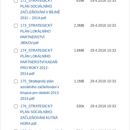
172_STRATEGICKÝ
639k
29.4.2016 10:33
PLÁN SOCIÁLNÍHO
ZAČLEŇOVÁNÍ V BÍLINĚ
2011 – 2014.pdf
173_STRATEGICKÝ
2,3MB
29.4.2016 10:33
PLÁN LOKÁLNÍHO
PARTNERSTVÍ
JIRKOV.pdf
174_STRATEGICKÝ
1,6MB
29.4.2016 10:33
PLÁN LOKÁLNÍHO
PARTNERSTVÍ KADAŇ
PRO ROKY 2012-
2014.pdf
175_Strategický plán
1,1MB
29.4.2016 10:33
sociálního začleňování v
Krupce pro období 2013-
2014.pdf
176_STRATEGICKÝ
330k
29.4.2016 10:33
PLÁN SOCIÁLNÍHO
ZAČLEŇOVÁNÍ KUTNÁ
HORA.pdf