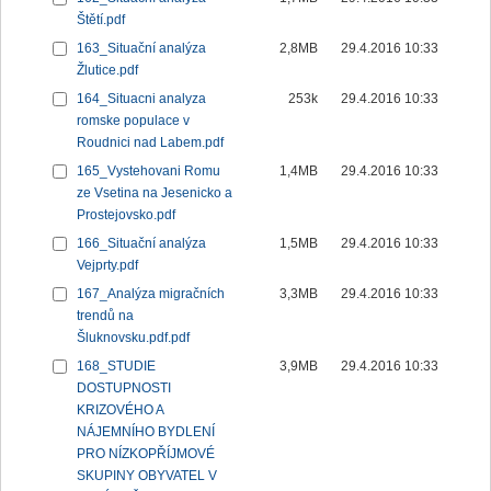
Štětí.pdf
163_Situační analýza
2,8MB
29.4.2016 10:33
Žlutice.pdf
164_Situacni analyza
253k
29.4.2016 10:33
romske populace v
Roudnici nad Labem.pdf
165_Vystehovani Romu
1,4MB
29.4.2016 10:33
ze Vsetina na Jesenicko a
Prostejovsko.pdf
166_Situační analýza
1,5MB
29.4.2016 10:33
Vejprty.pdf
167_Analýza migračních
3,3MB
29.4.2016 10:33
trendů na
Šluknovsku.pdf.pdf
168_STUDIE
3,9MB
29.4.2016 10:33
DOSTUPNOSTI
KRIZOVÉHO A
NÁJEMNÍHO BYDLENÍ
PRO NÍZKOPŘÍJMOVÉ
SKUPINY OBYVATEL V