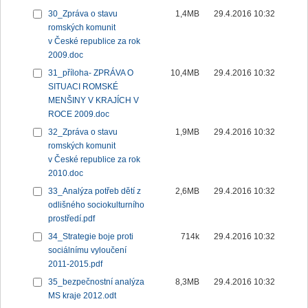
30_Zpráva o stavu
1,4MB
29.4.2016 10:32
romských komunit
v České republice za rok
2009.doc
31_příloha- ZPRÁVA O
10,4MB
29.4.2016 10:32
SITUACI ROMSKÉ
MENŠINY V KRAJÍCH V
ROCE 2009.doc
32_Zpráva o stavu
1,9MB
29.4.2016 10:32
romských komunit
v České republice za rok
2010.doc
33_Analýza potřeb dětí z
2,6MB
29.4.2016 10:32
odlišného sociokulturního
prostředí.pdf
34_Strategie boje proti
714k
29.4.2016 10:32
sociálnímu vyloučení
2011-2015.pdf
35_bezpečnostní analýza
8,3MB
29.4.2016 10:32
MS kraje 2012.odt