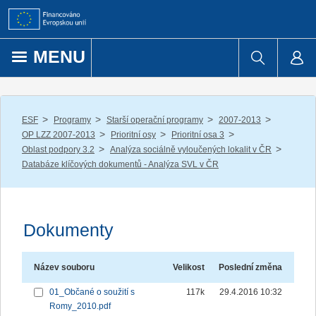
Přejít k obsahu
MENU
/
/
/
/
ESF
Programy
Starší operační programy
2007-2013
/
/
/
OP LZZ 2007-2013
Prioritní osy
Prioritní osa 3
/
/
Oblast podpory 3.2
Analýza sociálně vyloučených lokalit v ČR
Databáze klíčových dokumentů - Analýza SVL v ČR
Dokumenty
Název souboru
Velikost
Poslední změna
01_Občané o soužití s
117k
29.4.2016 10:32
Romy_2010.pdf