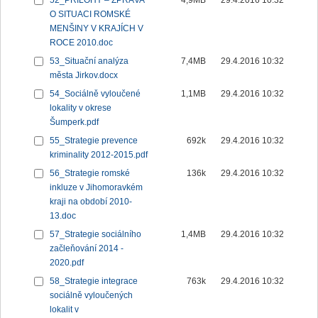
52_PŘÍLOHY – ZPRÁVA
4,9MB
29.4.2016 10:32
O SITUACI ROMSKÉ
MENŠINY V KRAJÍCH V
ROCE 2010.doc
53_Situační analýza
7,4MB
29.4.2016 10:32
města Jirkov.docx
54_Sociálně vyloučené
1,1MB
29.4.2016 10:32
lokality v okrese
Šumperk.pdf
55_Strategie prevence
692k
29.4.2016 10:32
kriminality 2012-2015.pdf
56_Strategie romské
136k
29.4.2016 10:32
inkluze v Jihomoravkém
kraji na období 2010-
13.doc
57_Strategie sociálního
1,4MB
29.4.2016 10:32
začleňování 2014 -
2020.pdf
58_Strategie integrace
763k
29.4.2016 10:32
sociálně vyloučených
lokalit v