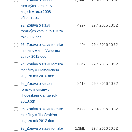
91_Zpráva o situaci
2,1MB
29.4.2016 10:32
romských komunit v
krajích v roce 2008-
příloha.doc
92_Zpráva o stavu
429k
29.4.2016 10:32
romských komunit v ČR za
rok 2007.pdf
93_Zpráva o stavu romské
40k
29.4.2016 10:32
menšiny v kraji Vysočina
za rok 2012.doc
94_Zpráva o stavu romské
804k
29.4.2016 10:32
menšiny v Olomouckém
kraji za rok 2010.doc
95_Zpráva o situaci
241k
29.4.2016 10:32
romské menšiny v
jihočeském kraji za rok
2010.pdf
96_Zpráva o stavu romské
672k
29.4.2016 10:32
menšiny v Jihočeském
kraji za rok 2012.doc
97_Zpráva o stavu romské
1,3MB
29.4.2016 10:32