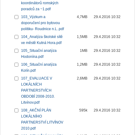
koordinátorů romských
poradců za ~1.pdf
103_Výzkum a
4,7MB
29.4.2016 10:32
doporučení pro bytovou
politiku- Roudnice n.L..pdf
104_Analýza školské sítě
1,5MB
29.4.2016 10:32
ve městě Kutná Hora.pdf
105_Situační analýza
1MB
29.4.2016 10:32
Hodonína.pdf
106_Situační analýza
1,2MB
29.4.2016 10:32
Kolín.pdf
107_EVALUACE V
2,6MB
29.4.2016 10:32
LOKÁLNÍCH
PARTNERSTVÍCH
OBDOBÍ 2008-2010.
Litvínov.pdf
108_AKČNÍ PLÁN
595k
29.4.2016 10:32
LOKÁLNÍHO
PARTNERSTVÍ LITVÍNOV
2010.pdf