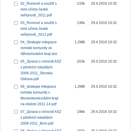
02_Romové a soužití s
133k
29.4.2016 10:32
nimi očima české
veřejnosti_2011.pdf
03_Romové a soužití s
136k
29.4.2016 10:32
nimi očima české
veřejnosti_2012.pdf
04_Strategie integrace
1,2MB
29.4.2016 10:32
romské komunity ve
Středočeském kraji.doc
05_Zprava o cinnosti ASZ
203k
29.4.2016 10:32
v pilotních lokalitách
2008-2011_Slezska-
Ostrava.pdf
06_strategie integrace
1,2MB
29.4.2016 10:32
romske komunity v
Moravskoslezském kraji
na období 2011-14.pdf
07_Zprava o cinnosti ASZ
198k
29.4.2016 10:32
v pilotních lokalitách
2008-2011_Brno.pdf