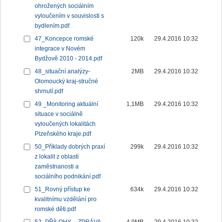
ohrožených sociálním
vyloučením v souvislosti s
bydlením.pdf
47_Koncepce romské
120k
29.4.2016 10:32
integrace v Novém
Bydžově 2010 - 2014.pdf
48_situační analýzy-
2MB
29.4.2016 10:32
Olomoucký kraj-stručné
shrnutí.pdf
49 _Monitoring aktuální
1,1MB
29.4.2016 10:32
situace v sociálně
vyloučených lokalitách
Plzeňského kraje.pdf
50_Příklady dobrých praxí
299k
29.4.2016 10:32
z lokalit z oblasti
zaměstnanosti a
sociálního podnikání.pdf
51_Rovný přístup ke
634k
29.4.2016 10:32
kvalitnímu vzdělání pro
romské děti.pdf