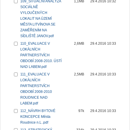
109_SITUAČNÍ ANALÝZA
1,1MB
29.4.2016 10:32
SOCIÁLNĚ
VYLOUČENÝCH
LOKALIT NA ÚZEMÍ
MĚSTA LITVÍNOVA SE
ZAMĚŘENÍM NA
SÍDLIŠTĚ JANOV.pdf
110_EVALUACE V
2,6MB
29.4.2016 10:33
LOKÁLNÍCH
PARTNERSTVÍCH
OBDOBÍ 2008-2010. ÚSTÍ
NAD LABEM.pdf
111_EVALUACE V
2,5MB
29.4.2016 10:33
LOKÁLNÍCH
PARTNERSTVÍCH
OBDOBÍ 2008-2010
ROUDNICE NAD
LABEM.pdf
112_NÁVRH BYTOVÉ
97k
29.4.2016 10:33
KONCEPCE Města
Roudnice n.L..pdf