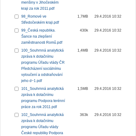
menšiny v Jihočeském
kraji za rok 2011.pdf
98_Romové ve
1,7MB
29.4.2016 10:32
Středočeském kraji.pdf
99_Česká republika.
430k
29.4.2016 10:32
Šance na zlepšení
zaměstnanosti Romů.pdf
100_Souhrnná analytická
1,4MB
29.4.2016 10:32
zpráva k dotačnímu
programu Úřadu vlády ČR
Předcházení sociálnímu
vyloučení a odstraňování
jeho d~1.pdf
101_Souhrnná analytická
1,5MB
29.4.2016 10:32
zpráva k dotačnímu
programu Podpora terénní
práce za rok 2011.pdf
102_Souhrnná analytická
363k
29.4.2016 10:32
zpráva k dotačnímu
programu Úřadu vlády
České republiky Podpora