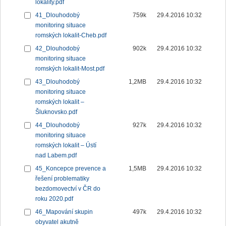
lokality.pdf
41_Dlouhodobý
759k
29.4.2016 10:32
monitoring situace
romských lokalit-Cheb.pdf
42_Dlouhodobý
902k
29.4.2016 10:32
monitoring situace
romských lokalit-Most.pdf
43_Dlouhodobý
1,2MB
29.4.2016 10:32
monitoring situace
romských lokalit –
Šluknovsko.pdf
44_Dlouhodobý
927k
29.4.2016 10:32
monitoring situace
romských lokalit – Ústí
nad Labem.pdf
45_Koncepce prevence a
1,5MB
29.4.2016 10:32
řešení problematiky
bezdomovectví v ČR do
roku 2020.pdf
46_Mapování skupin
497k
29.4.2016 10:32
obyvatel akutně