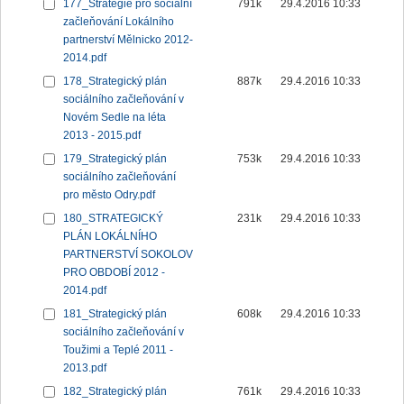
177_Strategie pro sociální
791k
29.4.2016 10:33
začleňování Lokálního
partnerství Mělnicko 2012-
2014.pdf
178_Strategický plán
887k
29.4.2016 10:33
sociálního začleňování v
Novém Sedle na léta
2013 - 2015.pdf
179_Strategický plán
753k
29.4.2016 10:33
sociálního začleňování
pro město Odry.pdf
180_STRATEGICKÝ
231k
29.4.2016 10:33
PLÁN LOKÁLNÍHO
PARTNERSTVÍ SOKOLOV
PRO OBDOBÍ 2012 -
2014.pdf
181_Strategický plán
608k
29.4.2016 10:33
sociálního začleňování v
Toužimi a Teplé 2011 -
2013.pdf
182_Strategický plán
761k
29.4.2016 10:33