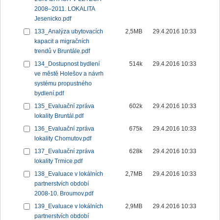
2008–2011. LOKALITA
Jesenicko.pdf
133_Analýza ubytovacích
2,5MB
29.4.2016 10:33
kapacit a migračních
trendů v Bruntále.pdf
134_Dostupnost bydlení
514k
29.4.2016 10:33
ve městě Holešov a návrh
systému propustného
bydlení.pdf
135_Evaluační zpráva
602k
29.4.2016 10:33
lokality Bruntál.pdf
136_Evaluační zpráva
675k
29.4.2016 10:33
lokality Chomutov.pdf
137_Evaluační zpráva
628k
29.4.2016 10:33
lokality Trmice.pdf
138_Evaluace v lokálních
2,7MB
29.4.2016 10:33
partnerstvích období
2008-10. Broumov.pdf
139_Evaluace v lokálních
2,9MB
29.4.2016 10:33
partnerstvích období