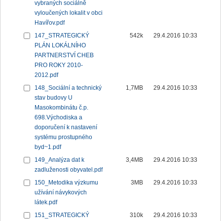
vybraných sociálně
vyloučených lokalit v obci
Havířov.pdf
147_STRATEGICKÝ
542k
29.4.2016 10:33
PLÁN LOKÁLNÍHO
PARTNERSTVÍ CHEB
PRO ROKY 2010-
2012.pdf
148_Sociální a technický
1,7MB
29.4.2016 10:33
stav budovy U
Masokombinátu č.p.
698.Východiska a
doporučení k nastavení
systému prostupného
byd~1.pdf
149_Analýza dat k
3,4MB
29.4.2016 10:33
zadluženosti obyvatel.pdf
150_Metodika výzkumu
3MB
29.4.2016 10:33
užívání návykových
látek.pdf
151_STRATEGICKÝ
310k
29.4.2016 10:33