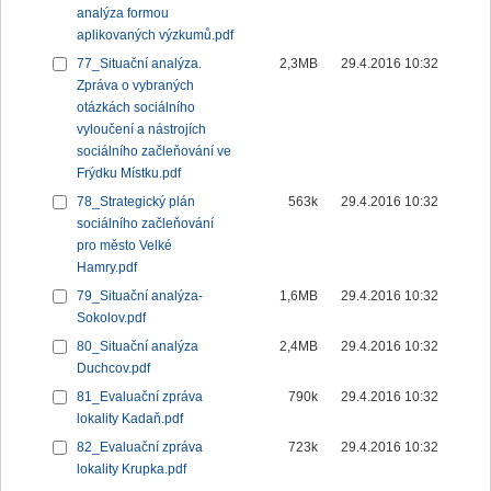
analýza formou
aplikovaných výzkumů.pdf
77_Situační analýza.
2,3MB
29.4.2016 10:32
Zpráva o vybraných
otázkách sociálního
vyloučení a nástrojích
sociálního začleňování ve
Frýdku Místku.pdf
78_Strategický plán
563k
29.4.2016 10:32
sociálního začleňování
pro město Velké
Hamry.pdf
79_Situační analýza-
1,6MB
29.4.2016 10:32
Sokolov.pdf
80_Situační analýza
2,4MB
29.4.2016 10:32
Duchcov.pdf
81_Evaluační zpráva
790k
29.4.2016 10:32
lokality Kadaň.pdf
82_Evaluační zpráva
723k
29.4.2016 10:32
lokality Krupka.pdf