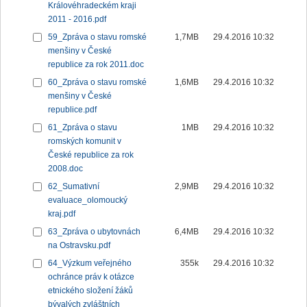
Královéhradeckém kraji
2011 - 2016.pdf
59_Zpráva o stavu romské
1,7MB
29.4.2016 10:32
menšiny v České
republice za rok 2011.doc
60_Zpráva o stavu romské
1,6MB
29.4.2016 10:32
menšiny v České
republice.pdf
61_Zpráva o stavu
1MB
29.4.2016 10:32
romských komunit v
České republice za rok
2008.doc
62_Sumativní
2,9MB
29.4.2016 10:32
evaluace_olomoucký
kraj.pdf
63_Zpráva o ubytovnách
6,4MB
29.4.2016 10:32
na Ostravsku.pdf
64_Výzkum veřejného
355k
29.4.2016 10:32
ochránce práv k otázce
etnického složení žáků
bývalých zvláštních