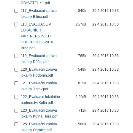
OBYVATEL.~1.pdf
117_Evaluační zpráva
840k
29.4.2016 10:33
lokality Bílina.pdf
118_EVALUACE V
2,7MB
29.4.2016 10:33
LOKÁLNÍCH
PARTNERSTVÍCH
OBDOBÍ 2008-2010.
Brno.pdf
119_Evaluační zpráva
765k
29.4.2016 10:33
lokality Děčín.pdf
120_Evaluační zpráva
549k
29.4.2016 10:33
lokality Hodonín.pdf
121_Evaluační zpráva
819k
29.4.2016 10:33
lokality Jirkov.pdf
122_Evaluace lokálního
1,2MB
29.4.2016 10:33
partnerství Kolín.pdf
123_Evaluační zpráva
711k
29.4.2016 10:33
lokality Kutná Hora.pdf
125_Evaluační zpráva
580k
29.4.2016 10:33
lokality Obrnice.pdf