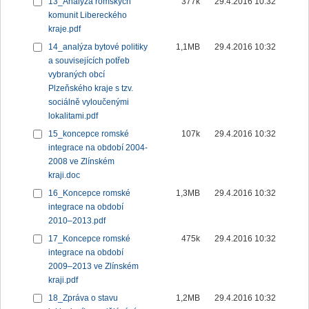
13_Analýza romských
377k
29.4.2016 10:32
komunit Libereckého
kraje.pdf
14_analýza bytové politiky
1,1MB
29.4.2016 10:32
a souvisejících potřeb
vybraných obcí
Plzeňského kraje s tzv.
sociálně vyloučenými
lokalitami.pdf
15_koncepce romské
107k
29.4.2016 10:32
integrace na období 2004-
2008 ve Zlínském
kraji.doc
16_Koncepce romské
1,3MB
29.4.2016 10:32
integrace na období
2010–2013.pdf
17_Koncepce romské
475k
29.4.2016 10:32
integrace na období
2009–2013 ve Zlínském
kraji.pdf
18_Zpráva o stavu
1,2MB
29.4.2016 10:32