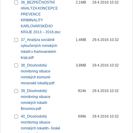
36_BEZPEČNOSTNÍ
2,1MB
29.4.2016 10:32
ANALÝZA KONCEPCE
PREVENCE
KRIMINALITY
KARLOVARSKÉHO
KRAJE 2013 – 2016.doc
37_Analýza sociálně
1,4MB
29.4.2016 10:32
vyloučených romských
lokalit v Karlovarském
kraji.pdf
38_Dlouhodobý
3,8MB
29.4.2016 10:32
monitoring situace
romských komunit-
moravské lokality.pdf
39_Dlouhodobý
824k
29.4.2016 10:32
monitoring situace
romských lokalit-
Broumov.pdf
40_Dlouhodobý
698k
29.4.2016 10:32
monitoring situace
romských lokalitn- české