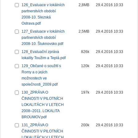
126_Evaluace v lokálních
2,8MB
29.4.2016 10:33
partnerstvích období
2008-10. Slezská
Ostrava.pdf
127_Evaluace v lokálních
2,5MB
29.4.2016 10:33
partnerstvích období
2008-10. Šluknovsko.pdf
128_Evaluační zpráva
826k
29.4.2016 10:33
lokality Toužim a Teplá.pdf
129_Občané o soužití s
120k
29.4.2016 10:33
Romy a o jejich
možnostech ve
společnosti_2009.pdf
130_ZPRÁVA O
197k
29.4.2016 10:33
ČINNOSTI V PILOTNÍCH
LOKALITÁCH V LETECH
2008–2011. LOKALITA
BROUMOV.pdf
131_ZPRÁVA O
200k
29.4.2016 10:33
ČINNOSTI V PILOTNÍCH
LOKALITÁCH V LETECH