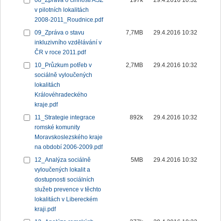
08_Zpráva o činnosti ASZ
197k
29.4.2016 10:32
v pilotních lokalitách
2008-2011_Roudnice.pdf
09_Zpráva o stavu
7,7MB
29.4.2016 10:32
inkluzivního vzdělávání v
ČR v roce 2011.pdf
10_Průzkum potřeb v
2,7MB
29.4.2016 10:32
sociálně vyloučených
lokalitách
Královéhradeckého
kraje.pdf
11_Strategie integrace
892k
29.4.2016 10:32
romské komunity
Moravskoslezského kraje
na období 2006-2009.pdf
12_Analýza sociálně
5MB
29.4.2016 10:32
vyloučených lokalit a
dostupnosti sociálních
služeb prevence v těchto
lokalitách v Libereckém
kraji.pdf