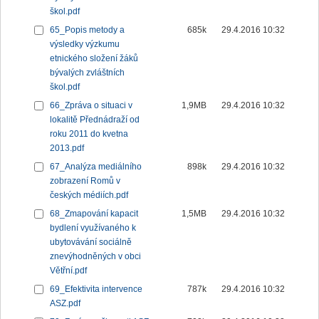
škol.pdf
65_Popis metody a
685k
29.4.2016 10:32
výsledky výzkumu
etnického složení žáků
bývalých zvláštních
škol.pdf
66_Zpráva o situaci v
1,9MB
29.4.2016 10:32
lokalitě Přednádraží od
roku 2011 do kvetna
2013.pdf
67_Analýza mediálního
898k
29.4.2016 10:32
zobrazení Romů v
českých médiích.pdf
68_Zmapování kapacit
1,5MB
29.4.2016 10:32
bydlení využívaného k
ubytovávání sociálně
znevýhodněných v obci
Větřní.pdf
69_Efektivita intervence
787k
29.4.2016 10:32
ASZ.pdf