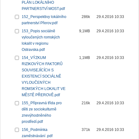
PLÁN LOKÁLNÍHO
PARTNERSTVÍ MOST.pdf
152_Perspektivy lokálního
286k
29.4.2016 10:33
partnerství Přerov.pdf
153_Popis sociálně
9,1MB
29.4.2016 10:33
vyloučených romských
lokalit v regionu
Ostravska.pdf
154_VÝZKUM
1,1MB
29.4.2016 10:33
RIZIKOVÝCH FAKTORŮ
SOUVISEJÍCÍCH S
EXISTENCÍ SOCIÁLNĚ
VYLOUČENÝCH
ROMSKÝCH LOKALIT VE
MĚSTĚ PŘEROVĚ.pdf
155_Přípravná třída pro
216k
29.4.2016 10:33
děti ze sociokulturně
znevýhodněného
prostředí.pdf
156_Podmínka
371k
29.4.2016 10:33
zaměstnávání .pdf