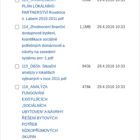
113_STRATEGICKÝ
334k
29.4.2016 10:33
PLÁN LOKÁLNÍHO
PARTNERSTVÍ Roudnice
n. Labem 2010-2011.pdf
114_Zhodnocení finanční
1,1MB
29.4.2016 10:33
dostupnosti bydlení,
kvantifikace sociálně
potřebných domácností a
návrhy na zavedení
systému pro~1.pdf
115_Děčín. Situační
943k
29.4.2016 10:33
analýzy v lokalitách
vybraných v roce 2011.pdf
116_ANALÝZA
478k
29.4.2016 10:33
FUNGOVÁNÍ
EXISTUJÍCÍCH
„SOCIÁLNÍCH
UBYTOVEN“ A NÁVRHY
ŘEŠENÍ BYTOVÝCH
POTŘEB
NÍZKOPŘÍJMOVÝCH
SKUPIN