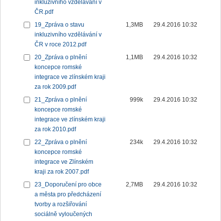
inkluzivního vzdělávání v
ČR.pdf
19_Zpráva o stavu
1,3MB
29.4.2016 10:32
inkluzivního vzdělávání v
ČR v roce 2012.pdf
20_Zpráva o plnění
1,1MB
29.4.2016 10:32
koncepce romské
integrace ve zlínském kraji
za rok 2009.pdf
21_Zpráva o plnění
999k
29.4.2016 10:32
koncepce romské
integrace ve zlínském kraji
za rok 2010.pdf
22_Zpráva o plnění
234k
29.4.2016 10:32
koncepce romské
integrace ve Zlínském
kraji za rok 2007.pdf
23_Doporučení pro obce
2,7MB
29.4.2016 10:32
a města pro předcházení
tvorby a rozšiřování
sociálně vyloučených