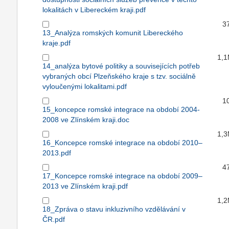
lokalitách v Libereckém kraji.pdf
3
13_Analýza romských komunit Libereckého
kraje.pdf
1,
14_analýza bytové politiky a souvisejících potřeb
vybraných obcí Plzeňského kraje s tzv. sociálně
vyloučenými lokalitami.pdf
1
15_koncepce romské integrace na období 2004-
2008 ve Zlínském kraji.doc
1,
16_Koncepce romské integrace na období 2010–
2013.pdf
4
17_Koncepce romské integrace na období 2009–
2013 ve Zlínském kraji.pdf
1,
18_Zpráva o stavu inkluzivního vzdělávání v
ČR.pdf