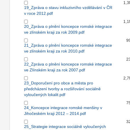
1,
19_Zpráva o stavu inkluzivního vzdělávání v ČR
v roce 2012.pdf
1,
20_Zpráva o plnění koncepce romské integrace
ve zlínském kraji za rok 2009.pdf
9
21_Zpráva o plnění koncepce romské integrace
ve zlínském kraji za rok 2010.pdf
2
22_Zpráva o plnění koncepce romské integrace
ve Zlínském kraji za rok 2007.pdf
2,
23_Doporučení pro obce a města pro
předcházení tvorby a rozšiřování sociálně
vyloučených lokalit.pdf
7
24_Koncepce integrace romské menšiny v
Jihočeském kraji 2012 – 2014.pdf
3
25_Strategie integrace sociálně vyloučených