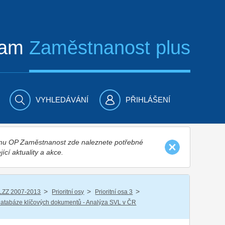
ram
Zaměstnanost plus
VYHLEDÁVÁNÍ
PŘIHLÁŠENÍ
nímu OP Zaměstnanost zde naleznete potřebné
jící aktuality a akce.
/
/
/
LZZ 2007-2013
Prioritní osy
Prioritní osa 3
atabáze klíčových dokumentů - Analýza SVL v ČR