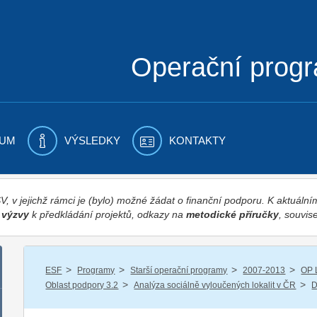
Operační prog
UM
VÝSLEDKY
KONTAKTY
 v jejichž rámci je (bylo) možné žádat o finanční podporu. K aktuál
,
výzvy
k předkládání projektů, odkazy na
metodické příručky
, souvise
/
/
/
/
ESF
Programy
Starší operační programy
2007-2013
OP 
/
/
Oblast podpory 3.2
Analýza sociálně vyloučených lokalit v ČR
D