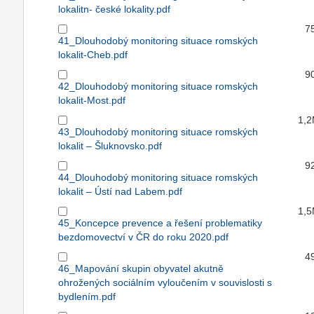
lokalitn- české lokality.pdf
7
41_Dlouhodobý monitoring situace romských
lokalit-Cheb.pdf
9
42_Dlouhodobý monitoring situace romských
lokalit-Most.pdf
1,
43_Dlouhodobý monitoring situace romských
lokalit – Šluknovsko.pdf
9
44_Dlouhodobý monitoring situace romských
lokalit – Ústí nad Labem.pdf
1,
45_Koncepce prevence a řešení problematiky
bezdomovectví v ČR do roku 2020.pdf
4
46_Mapování skupin obyvatel akutně
ohrožených sociálním vyloučením v souvislosti s
bydlením.pdf