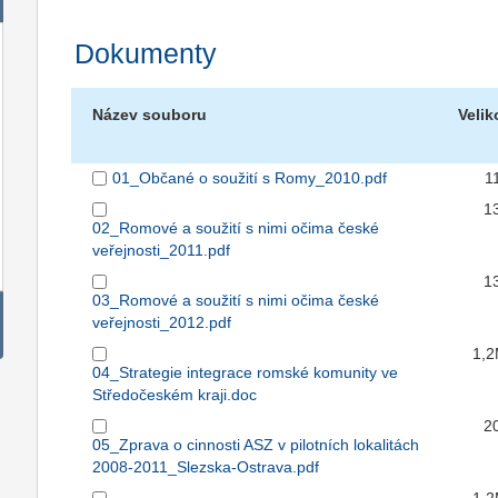
Dokumenty
Název souboru
Velik
01_Občané o soužití s Romy_2010.pdf
1
1
02_Romové a soužití s nimi očima české
veřejnosti_2011.pdf
1
03_Romové a soužití s nimi očima české
veřejnosti_2012.pdf
1,
04_Strategie integrace romské komunity ve
Středočeském kraji.doc
2
05_Zprava o cinnosti ASZ v pilotních lokalitách
2008-2011_Slezska-Ostrava.pdf