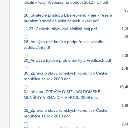
lokalit v Kraji Vysočina na období 2012 - 17.pdf
9
26_Strategie přístupu Libereckého kraje k řešení
problémů sociálně vyloučených lokalit.pdf
27_Českobudějovické sídliště Máj.pdf
1,
2
28_Analýza role krajů v podpoře inkluzivního
vzdělávání.pdf
2,
29_Analýza bytové problematiky v Předlicích.pdf
1,
30_Zpráva o stavu romských komunit v České
republice za rok 2009.doc
10,
31_příloha- ZPRÁVA O SITUACI ROMSKÉ
MENŠINY V KRAJÍCH V ROCE 2009.doc
1,
32_Zpráva o stavu romských komunit v České
republice za rok 2010.doc
2,