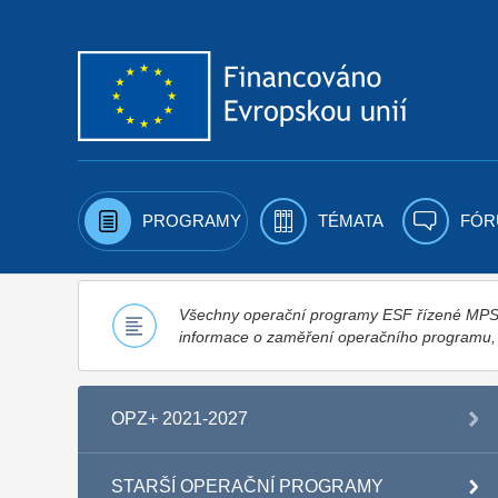
Přejít k obsahu
PROGRAMY
TÉMATA
FÓR
Všechny operační programy ESF řízené MPSV,
informace o zaměření operačního programu
OPZ+ 2021-2027
STARŠÍ OPERAČNÍ PROGRAMY