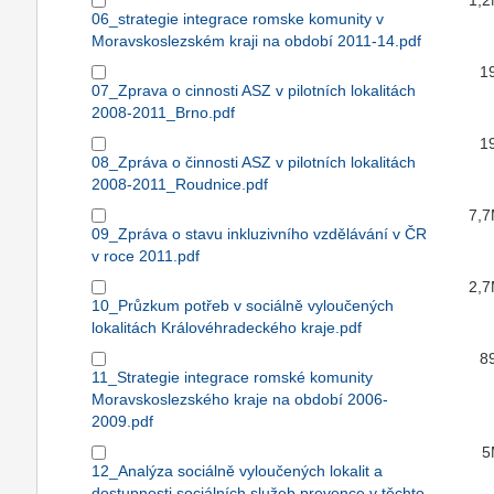
1,
06_strategie integrace romske komunity v
Moravskoslezském kraji na období 2011-14.pdf
1
07_Zprava o cinnosti ASZ v pilotních lokalitách
2008-2011_Brno.pdf
1
08_Zpráva o činnosti ASZ v pilotních lokalitách
2008-2011_Roudnice.pdf
7,
09_Zpráva o stavu inkluzivního vzdělávání v ČR
v roce 2011.pdf
2,
10_Průzkum potřeb v sociálně vyloučených
lokalitách Královéhradeckého kraje.pdf
8
11_Strategie integrace romské komunity
Moravskoslezského kraje na období 2006-
2009.pdf
5
12_Analýza sociálně vyloučených lokalit a
dostupnosti sociálních služeb prevence v těchto