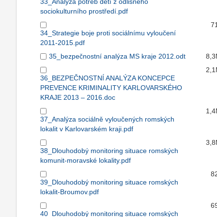
33_Analýza potřeb dětí z odlišného
sociokulturního prostředí.pdf
7
34_Strategie boje proti sociálnímu vyloučení
2011-2015.pdf
35_bezpečnostní analýza MS kraje 2012.odt
8,
2,
36_BEZPEČNOSTNÍ ANALÝZA KONCEPCE
PREVENCE KRIMINALITY KARLOVARSKÉHO
KRAJE 2013 – 2016.doc
1,
37_Analýza sociálně vyloučených romských
lokalit v Karlovarském kraji.pdf
3,
38_Dlouhodobý monitoring situace romských
komunit-moravské lokality.pdf
8
39_Dlouhodobý monitoring situace romských
lokalit-Broumov.pdf
6
40_Dlouhodobý monitoring situace romských