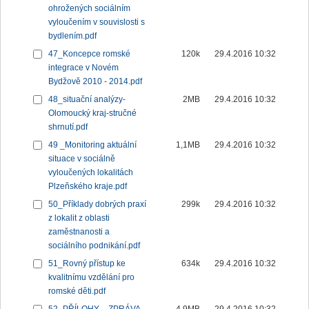
ohrožených sociálním
vyloučením v souvislosti s
bydlením.pdf
47_Koncepce romské
120k
29.4.2016 10:32
integrace v Novém
Bydžově 2010 - 2014.pdf
48_situační analýzy-
2MB
29.4.2016 10:32
Olomoucký kraj-stručné
shrnutí.pdf
49 _Monitoring aktuální
1,1MB
29.4.2016 10:32
situace v sociálně
vyloučených lokalitách
Plzeňského kraje.pdf
50_Příklady dobrých praxí
299k
29.4.2016 10:32
z lokalit z oblasti
zaměstnanosti a
sociálního podnikání.pdf
51_Rovný přístup ke
634k
29.4.2016 10:32
kvalitnímu vzdělání pro
romské děti.pdf