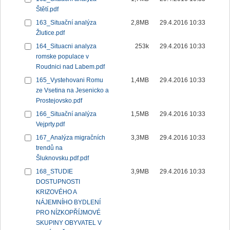
Štětí.pdf
163_Situační analýza
2,8MB
29.4.2016 10:33
Žlutice.pdf
164_Situacni analyza
253k
29.4.2016 10:33
romske populace v
Roudnici nad Labem.pdf
165_Vystehovani Romu
1,4MB
29.4.2016 10:33
ze Vsetina na Jesenicko a
Prostejovsko.pdf
166_Situační analýza
1,5MB
29.4.2016 10:33
Vejprty.pdf
167_Analýza migračních
3,3MB
29.4.2016 10:33
trendů na
Šluknovsku.pdf.pdf
168_STUDIE
3,9MB
29.4.2016 10:33
DOSTUPNOSTI
KRIZOVÉHO A
NÁJEMNÍHO BYDLENÍ
PRO NÍZKOPŘÍJMOVÉ
SKUPINY OBYVATEL V