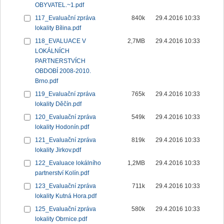
OBYVATEL.~1.pdf
117_Evaluační zpráva
840k
29.4.2016 10:33
lokality Bílina.pdf
118_EVALUACE V
2,7MB
29.4.2016 10:33
LOKÁLNÍCH
PARTNERSTVÍCH
OBDOBÍ 2008-2010.
Brno.pdf
119_Evaluační zpráva
765k
29.4.2016 10:33
lokality Děčín.pdf
120_Evaluační zpráva
549k
29.4.2016 10:33
lokality Hodonín.pdf
121_Evaluační zpráva
819k
29.4.2016 10:33
lokality Jirkov.pdf
122_Evaluace lokálního
1,2MB
29.4.2016 10:33
partnerství Kolín.pdf
123_Evaluační zpráva
711k
29.4.2016 10:33
lokality Kutná Hora.pdf
125_Evaluační zpráva
580k
29.4.2016 10:33
lokality Obrnice.pdf