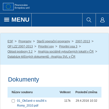
Přejít k obsahu
MENU
/
/
/
/
ESF
Programy
Starší operační programy
2007-2013
/
/
/
OP LZZ 2007-2013
Prioritní osy
Prioritní osa 3
/
/
Oblast podpory 3.2
Analýza sociálně vyloučených lokalit v ČR
Databáze klíčových dokumentů - Analýza SVL v ČR
Dokumenty
Název souboru
Velikost
Poslední změna
01_Občané o soužití s
117k
29.4.2016 10:32
Romy_2010.pdf