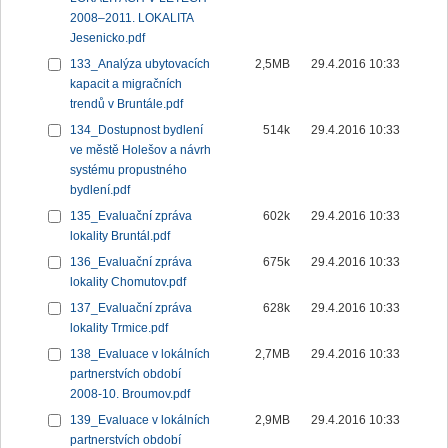
2008–2011. LOKALITA
Jesenicko.pdf
133_Analýza ubytovacích
2,5MB
29.4.2016 10:33
kapacit a migračních
trendů v Bruntále.pdf
134_Dostupnost bydlení
514k
29.4.2016 10:33
ve městě Holešov a návrh
systému propustného
bydlení.pdf
135_Evaluační zpráva
602k
29.4.2016 10:33
lokality Bruntál.pdf
136_Evaluační zpráva
675k
29.4.2016 10:33
lokality Chomutov.pdf
137_Evaluační zpráva
628k
29.4.2016 10:33
lokality Trmice.pdf
138_Evaluace v lokálních
2,7MB
29.4.2016 10:33
partnerstvích období
2008-10. Broumov.pdf
139_Evaluace v lokálních
2,9MB
29.4.2016 10:33
partnerstvích období