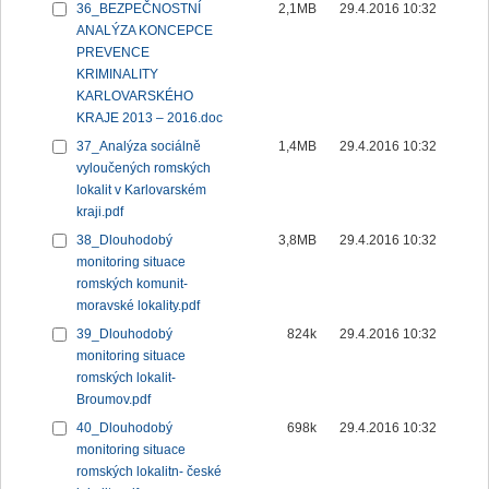
36_BEZPEČNOSTNÍ
2,1MB
29.4.2016 10:32
ANALÝZA KONCEPCE
PREVENCE
KRIMINALITY
KARLOVARSKÉHO
KRAJE 2013 – 2016.doc
37_Analýza sociálně
1,4MB
29.4.2016 10:32
vyloučených romských
lokalit v Karlovarském
kraji.pdf
38_Dlouhodobý
3,8MB
29.4.2016 10:32
monitoring situace
romských komunit-
moravské lokality.pdf
39_Dlouhodobý
824k
29.4.2016 10:32
monitoring situace
romských lokalit-
Broumov.pdf
40_Dlouhodobý
698k
29.4.2016 10:32
monitoring situace
romských lokalitn- české