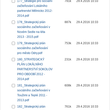
177_Strategie pro sociální
791k
29.4.2016 10:33
začleňování Lokálního
partnerství Mělnicko 2012-
2014.pdf
178_Strategický plán
887k
29.4.2016 10:33
sociálního začleňování v
Novém Sedle na léta
2013 - 2015.pdf
179_Strategický plán
753k
29.4.2016 10:33
sociálního začleňování
pro město Odry.pdf
180_STRATEGICKÝ
231k
29.4.2016 10:33
PLÁN LOKÁLNÍHO
PARTNERSTVÍ SOKOLOV
PRO OBDOBÍ 2012 -
2014.pdf
181_Strategický plán
608k
29.4.2016 10:33
sociálního začleňování v
Toužimi a Teplé 2011 -
2013.pdf
182_Strategický plán
761k
29.4.2016 10:33