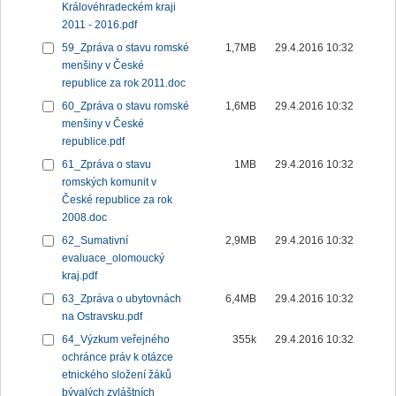
Královéhradeckém kraji
2011 - 2016.pdf
59_Zpráva o stavu romské
1,7MB
29.4.2016 10:32
menšiny v České
republice za rok 2011.doc
60_Zpráva o stavu romské
1,6MB
29.4.2016 10:32
menšiny v České
republice.pdf
61_Zpráva o stavu
1MB
29.4.2016 10:32
romských komunit v
České republice za rok
2008.doc
62_Sumativní
2,9MB
29.4.2016 10:32
evaluace_olomoucký
kraj.pdf
63_Zpráva o ubytovnách
6,4MB
29.4.2016 10:32
na Ostravsku.pdf
64_Výzkum veřejného
355k
29.4.2016 10:32
ochránce práv k otázce
etnického složení žáků
bývalých zvláštních