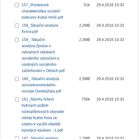
157_Prostorová
51k
29.4.2016 10:33
charakteristika sociální
exkluzev Kutné Hoře.pdf
158_Situační analýza
2,2MB
29.4.2016 10:33
Krnov.pdf
159_ Situační
2,3MB
29.4.2016 10:33
analýza.Zpráva o
vybraných otázkách
sociálního vyloučení a
nástrojích sociálního
začleňování v Odrách.pdf
160_ Situační analýza
2,5MB
29.4.2016 10:33
socioekonomického
rozvoje Osoblažska.pdf
161_Návrhy řešení
756k
29.4.2016 10:33
bytových potřeb
nízkopříjmových obyvatel
města Kutná Hora ve
vztahu k využití objektů
bývalých kasáren ~1.pdf
162_Situační analýza
1,7MB
29.4.2016 10:33