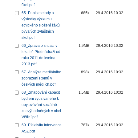
škol.pdf
65_Popis metody a
685k
29.4.2016 10:32
výsledky výzkumu
etnického složení žáků
bývalých zvláštních
škol.pdf
66_Zpráva o situaci v
1,9MB
29.4.2016 10:32
lokalitě Přednádraží od
roku 2011 do kvetna
2013.pdf
67_Analýza mediálního
898k
29.4.2016 10:32
zobrazení Romů v
českých médiích.pdf
68_Zmapování kapacit
1,5MB
29.4.2016 10:32
bydlení využívaného k
ubytovávání sociálně
znevýhodněných v obci
Větřní.pdf
69_Efektivita intervence
787k
29.4.2016 10:32
ASZ.pdf