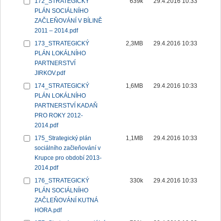
172_STRATEGICKÝ
639k
29.4.2016 10:33
PLÁN SOCIÁLNÍHO
ZAČLEŇOVÁNÍ V BÍLINĚ
2011 – 2014.pdf
173_STRATEGICKÝ
2,3MB
29.4.2016 10:33
PLÁN LOKÁLNÍHO
PARTNERSTVÍ
JIRKOV.pdf
174_STRATEGICKÝ
1,6MB
29.4.2016 10:33
PLÁN LOKÁLNÍHO
PARTNERSTVÍ KADAŇ
PRO ROKY 2012-
2014.pdf
175_Strategický plán
1,1MB
29.4.2016 10:33
sociálního začleňování v
Krupce pro období 2013-
2014.pdf
176_STRATEGICKÝ
330k
29.4.2016 10:33
PLÁN SOCIÁLNÍHO
ZAČLEŇOVÁNÍ KUTNÁ
HORA.pdf