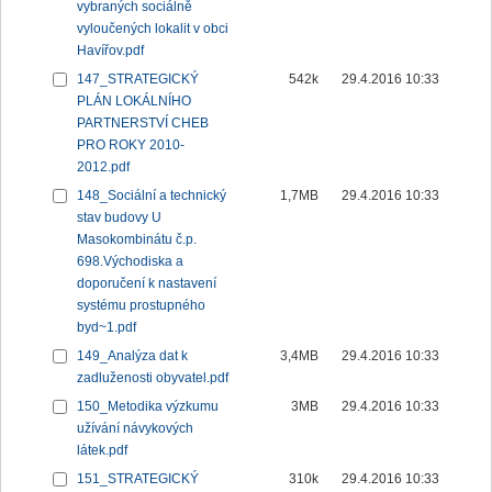
vybraných sociálně
vyloučených lokalit v obci
Havířov.pdf
147_STRATEGICKÝ
542k
29.4.2016 10:33
PLÁN LOKÁLNÍHO
PARTNERSTVÍ CHEB
PRO ROKY 2010-
2012.pdf
148_Sociální a technický
1,7MB
29.4.2016 10:33
stav budovy U
Masokombinátu č.p.
698.Východiska a
doporučení k nastavení
systému prostupného
byd~1.pdf
149_Analýza dat k
3,4MB
29.4.2016 10:33
zadluženosti obyvatel.pdf
150_Metodika výzkumu
3MB
29.4.2016 10:33
užívání návykových
látek.pdf
151_STRATEGICKÝ
310k
29.4.2016 10:33