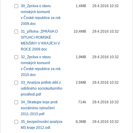
30_Zpráva o stavu
1,4MB
29.4.2016 10:32
romských komunit
v České republice za rok
2009.doc
31_příloha- ZPRÁVA O
10,4MB
29.4.2016 10:32
SITUACI ROMSKÉ
MENŠINY V KRAJÍCH V
ROCE 2009.doc
32_Zpráva o stavu
1,9MB
29.4.2016 10:32
romských komunit
v České republice za rok
2010.doc
33_Analýza potřeb dětí z
2,6MB
29.4.2016 10:32
odlišného sociokulturního
prostředí.pdf
34_Strategie boje proti
714k
29.4.2016 10:32
sociálnímu vyloučení
2011-2015.pdf
35_bezpečnostní analýza
8,3MB
29.4.2016 10:32
MS kraje 2012.odt