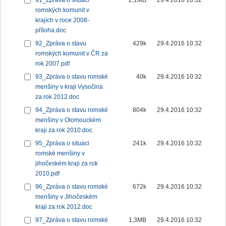
91_Zpráva o situaci
2,1MB
29.4.2016 10:32
romských komunit v
krajích v roce 2008-
příloha.doc
92_Zpráva o stavu
429k
29.4.2016 10:32
romských komunit v ČR za
rok 2007.pdf
93_Zpráva o stavu romské
40k
29.4.2016 10:32
menšiny v kraji Vysočina
za rok 2012.doc
94_Zpráva o stavu romské
804k
29.4.2016 10:32
menšiny v Olomouckém
kraji za rok 2010.doc
95_Zpráva o situaci
241k
29.4.2016 10:32
romské menšiny v
jihočeském kraji za rok
2010.pdf
96_Zpráva o stavu romské
672k
29.4.2016 10:32
menšiny v Jihočeském
kraji za rok 2012.doc
97_Zpráva o stavu romské
1,3MB
29.4.2016 10:32