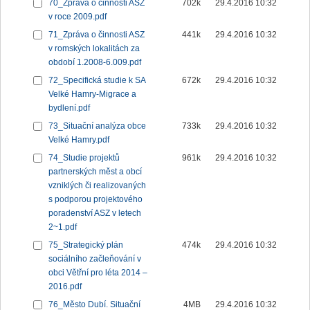
70_Zpráva o činnosti ASZ
702k
29.4.2016 10:32
v roce 2009.pdf
71_Zpráva o činnosti ASZ
441k
29.4.2016 10:32
v romských lokalitách za
období 1.2008-6.009.pdf
72_Specifická studie k SA
672k
29.4.2016 10:32
Velké Hamry-Migrace a
bydlení.pdf
73_Situační analýza obce
733k
29.4.2016 10:32
Velké Hamry.pdf
74_Studie projektů
961k
29.4.2016 10:32
partnerských měst a obcí
vzniklých či realizovaných
s podporou projektového
poradenství ASZ v letech
2~1.pdf
75_Strategický plán
474k
29.4.2016 10:32
sociálního začleňování v
obci Větřní pro léta 2014 –
2016.pdf
76_Město Dubí. Situační
4MB
29.4.2016 10:32