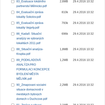
83_Evaluace lokálního
2,6MB
29.4.2016 10:32
partnerství Mělnicko.pdf
84_Evaluační zpráva
810k
29.4.2016 10:32
lokality Sokolov.pdf
85_Evaluační zpráva
793k
29.4.2016 10:32
lokality Vejprty.pdf
86_Kadaň. Situační
696k
29.4.2016 10:32
analýzy ve vybraných
lokalitách 2011.pdf
88_Situační analýza-
1,8MB
29.4.2016 10:32
Krupka.pdf
89_PODKLADOVÁ
1,2MB
29.4.2016 10:32
ANALÝZA PRO
FORMULACI KONCEPCE
BYDLENÍ MĚSTA
MĚLNÍK.pdf
90_Zmapovani socialni
2,2MB
29.4.2016 10:32
situace domacnosti v
mestskych bytovych
domech v Duchcove.pdf