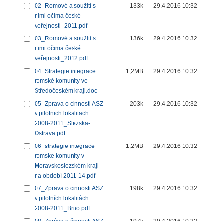
02_Romové a soužití s
133k
29.4.2016 10:32
nimi očima české
veřejnosti_2011.pdf
03_Romové a soužití s
136k
29.4.2016 10:32
nimi očima české
veřejnosti_2012.pdf
04_Strategie integrace
1,2MB
29.4.2016 10:32
romské komunity ve
Středočeském kraji.doc
05_Zprava o cinnosti ASZ
203k
29.4.2016 10:32
v pilotních lokalitách
2008-2011_Slezska-
Ostrava.pdf
06_strategie integrace
1,2MB
29.4.2016 10:32
romske komunity v
Moravskoslezském kraji
na období 2011-14.pdf
07_Zprava o cinnosti ASZ
198k
29.4.2016 10:32
v pilotních lokalitách
2008-2011_Brno.pdf