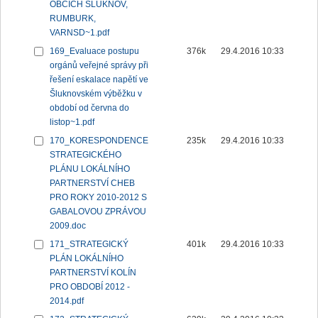
OBCÍCH ŠLUKNOV,
RUMBURK,
VARNSD~1.pdf
169_Evaluace postupu
376k
29.4.2016 10:33
orgánů veřejné správy při
řešení eskalace napětí ve
Šluknovském výběžku v
období od června do
listop~1.pdf
170_KORESPONDENCE
235k
29.4.2016 10:33
STRATEGICKÉHO
PLÁNU LOKÁLNÍHO
PARTNERSTVÍ CHEB
PRO ROKY 2010-2012 S
GABALOVOU ZPRÁVOU
2009.doc
171_STRATEGICKÝ
401k
29.4.2016 10:33
PLÁN LOKÁLNÍHO
PARTNERSTVÍ KOLÍN
PRO OBDOBÍ 2012 -
2014.pdf