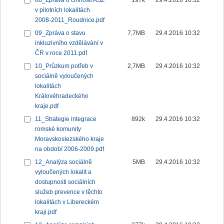
08_Zpráva o činnosti ASZ
197k
29.4.2016 10:32
v pilotních lokalitách
2008-2011_Roudnice.pdf
09_Zpráva o stavu
7,7MB
29.4.2016 10:32
inkluzivního vzdělávání v
ČR v roce 2011.pdf
10_Průzkum potřeb v
2,7MB
29.4.2016 10:32
sociálně vyloučených
lokalitách
Královéhradeckého
kraje.pdf
11_Strategie integrace
892k
29.4.2016 10:32
romské komunity
Moravskoslezského kraje
na období 2006-2009.pdf
12_Analýza sociálně
5MB
29.4.2016 10:32
vyloučených lokalit a
dostupnosti sociálních
služeb prevence v těchto
lokalitách v Libereckém
kraji.pdf