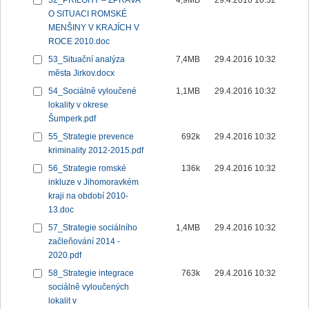
52_PŘÍLOHY – ZPRÁVA
4,9MB
29.4.2016 10:32
O SITUACI ROMSKÉ
MENŠINY V KRAJÍCH V
ROCE 2010.doc
53_Situační analýza
7,4MB
29.4.2016 10:32
města Jirkov.docx
54_Sociálně vyloučené
1,1MB
29.4.2016 10:32
lokality v okrese
Šumperk.pdf
55_Strategie prevence
692k
29.4.2016 10:32
kriminality 2012-2015.pdf
56_Strategie romské
136k
29.4.2016 10:32
inkluze v Jihomoravkém
kraji na období 2010-
13.doc
57_Strategie sociálního
1,4MB
29.4.2016 10:32
začleňování 2014 -
2020.pdf
58_Strategie integrace
763k
29.4.2016 10:32
sociálně vyloučených
lokalit v