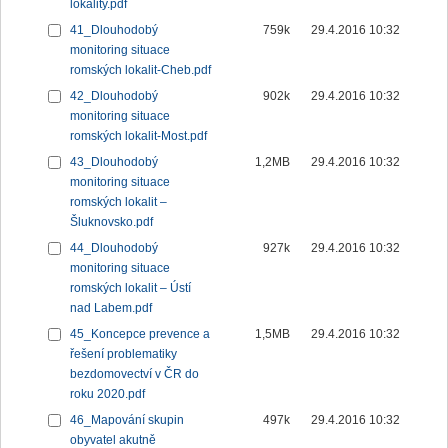
lokality.pdf
41_Dlouhodobý
759k
29.4.2016 10:32
monitoring situace
romských lokalit-Cheb.pdf
42_Dlouhodobý
902k
29.4.2016 10:32
monitoring situace
romských lokalit-Most.pdf
43_Dlouhodobý
1,2MB
29.4.2016 10:32
monitoring situace
romských lokalit –
Šluknovsko.pdf
44_Dlouhodobý
927k
29.4.2016 10:32
monitoring situace
romských lokalit – Ústí
nad Labem.pdf
45_Koncepce prevence a
1,5MB
29.4.2016 10:32
řešení problematiky
bezdomovectví v ČR do
roku 2020.pdf
46_Mapování skupin
497k
29.4.2016 10:32
obyvatel akutně