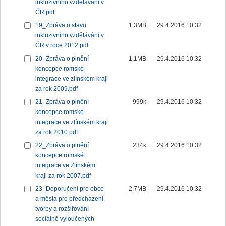
inkluzivního vzdělávání v
ČR.pdf
19_Zpráva o stavu
1,3MB
29.4.2016 10:32
inkluzivního vzdělávání v
ČR v roce 2012.pdf
20_Zpráva o plnění
1,1MB
29.4.2016 10:32
koncepce romské
integrace ve zlínském kraji
za rok 2009.pdf
21_Zpráva o plnění
999k
29.4.2016 10:32
koncepce romské
integrace ve zlínském kraji
za rok 2010.pdf
22_Zpráva o plnění
234k
29.4.2016 10:32
koncepce romské
integrace ve Zlínském
kraji za rok 2007.pdf
23_Doporučení pro obce
2,7MB
29.4.2016 10:32
a města pro předcházení
tvorby a rozšiřování
sociálně vyloučených