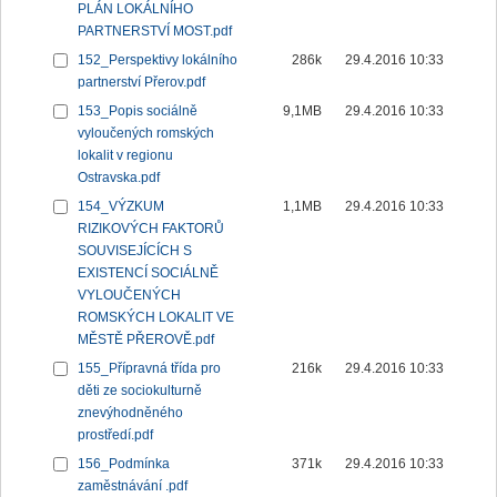
PLÁN LOKÁLNÍHO
PARTNERSTVÍ MOST.pdf
152_Perspektivy lokálního
286k
29.4.2016 10:33
partnerství Přerov.pdf
153_Popis sociálně
9,1MB
29.4.2016 10:33
vyloučených romských
lokalit v regionu
Ostravska.pdf
154_VÝZKUM
1,1MB
29.4.2016 10:33
RIZIKOVÝCH FAKTORŮ
SOUVISEJÍCÍCH S
EXISTENCÍ SOCIÁLNĚ
VYLOUČENÝCH
ROMSKÝCH LOKALIT VE
MĚSTĚ PŘEROVĚ.pdf
155_Přípravná třída pro
216k
29.4.2016 10:33
děti ze sociokulturně
znevýhodněného
prostředí.pdf
156_Podmínka
371k
29.4.2016 10:33
zaměstnávání .pdf