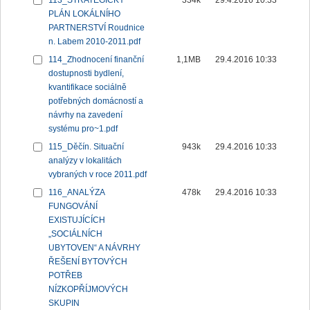
113_STRATEGICKÝ
334k
29.4.2016 10:33
PLÁN LOKÁLNÍHO
PARTNERSTVÍ Roudnice
n. Labem 2010-2011.pdf
114_Zhodnocení finanční
1,1MB
29.4.2016 10:33
dostupnosti bydlení,
kvantifikace sociálně
potřebných domácností a
návrhy na zavedení
systému pro~1.pdf
115_Děčín. Situační
943k
29.4.2016 10:33
analýzy v lokalitách
vybraných v roce 2011.pdf
116_ANALÝZA
478k
29.4.2016 10:33
FUNGOVÁNÍ
EXISTUJÍCÍCH
„SOCIÁLNÍCH
UBYTOVEN“ A NÁVRHY
ŘEŠENÍ BYTOVÝCH
POTŘEB
NÍZKOPŘÍJMOVÝCH
SKUPIN