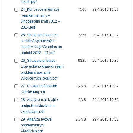
lokalit.pdf
24_Koncepce integrace
750k
29.4.2016 10:32
romské menšiny v
Jihočeském kraji 2012 –
2014.pdf
25_Strategie integrace
327k
29.4.2016 10:32
sociálně vyloučených
lokalit v Kraji Vysočina na
období 2012 - 17.pdf
26_Strategie přístupu
932k
29.4.2016 10:32
Libereckého kraje k řešení
problémů sociálně
vyloučených lokalit.pdf
27_Českobudějovické
1,2MB
29.4.2016 10:32
sídliště Máj.pdf
28_Analýza role krajů v
2MB
29.4.2016 10:32
podpoře inkluzivního
vzdělávání.pdf
29_Analýza bytové
2,3MB
29.4.2016 10:32
problematiky v
Předlicích.pdf