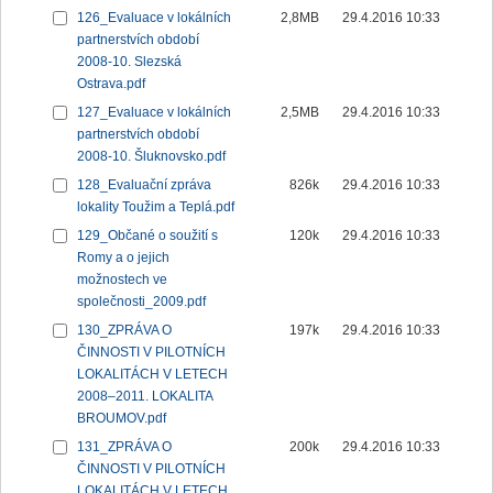
126_Evaluace v lokálních
2,8MB
29.4.2016 10:33
partnerstvích období
2008-10. Slezská
Ostrava.pdf
127_Evaluace v lokálních
2,5MB
29.4.2016 10:33
partnerstvích období
2008-10. Šluknovsko.pdf
128_Evaluační zpráva
826k
29.4.2016 10:33
lokality Toužim a Teplá.pdf
129_Občané o soužití s
120k
29.4.2016 10:33
Romy a o jejich
možnostech ve
společnosti_2009.pdf
130_ZPRÁVA O
197k
29.4.2016 10:33
ČINNOSTI V PILOTNÍCH
LOKALITÁCH V LETECH
2008–2011. LOKALITA
BROUMOV.pdf
131_ZPRÁVA O
200k
29.4.2016 10:33
ČINNOSTI V PILOTNÍCH
LOKALITÁCH V LETECH