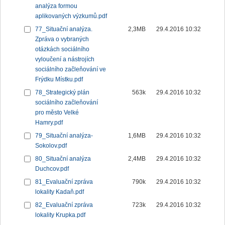
analýza formou
aplikovaných výzkumů.pdf
77_Situační analýza.
2,3MB
29.4.2016 10:32
Zpráva o vybraných
otázkách sociálního
vyloučení a nástrojích
sociálního začleňování ve
Frýdku Místku.pdf
78_Strategický plán
563k
29.4.2016 10:32
sociálního začleňování
pro město Velké
Hamry.pdf
79_Situační analýza-
1,6MB
29.4.2016 10:32
Sokolov.pdf
80_Situační analýza
2,4MB
29.4.2016 10:32
Duchcov.pdf
81_Evaluační zpráva
790k
29.4.2016 10:32
lokality Kadaň.pdf
82_Evaluační zpráva
723k
29.4.2016 10:32
lokality Krupka.pdf