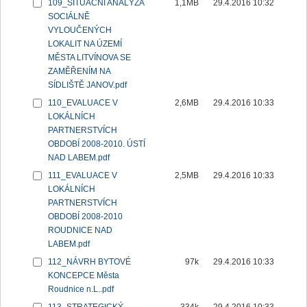
109_SITUAČNÍ ANALÝZA
1,1MB
29.4.2016 10:32
SOCIÁLNĚ
VYLOUČENÝCH
LOKALIT NA ÚZEMÍ
MĚSTA LITVÍNOVA SE
ZAMĚŘENÍM NA
SÍDLIŠTĚ JANOV.pdf
110_EVALUACE V
2,6MB
29.4.2016 10:33
LOKÁLNÍCH
PARTNERSTVÍCH
OBDOBÍ 2008-2010. ÚSTÍ
NAD LABEM.pdf
111_EVALUACE V
2,5MB
29.4.2016 10:33
LOKÁLNÍCH
PARTNERSTVÍCH
OBDOBÍ 2008-2010
ROUDNICE NAD
LABEM.pdf
112_NÁVRH BYTOVÉ
97k
29.4.2016 10:33
KONCEPCE Města
Roudnice n.L..pdf