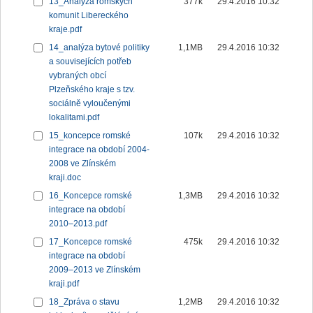
13_Analýza romských
377k
29.4.2016 10:32
komunit Libereckého
kraje.pdf
14_analýza bytové politiky
1,1MB
29.4.2016 10:32
a souvisejících potřeb
vybraných obcí
Plzeňského kraje s tzv.
sociálně vyloučenými
lokalitami.pdf
15_koncepce romské
107k
29.4.2016 10:32
integrace na období 2004-
2008 ve Zlínském
kraji.doc
16_Koncepce romské
1,3MB
29.4.2016 10:32
integrace na období
2010–2013.pdf
17_Koncepce romské
475k
29.4.2016 10:32
integrace na období
2009–2013 ve Zlínském
kraji.pdf
18_Zpráva o stavu
1,2MB
29.4.2016 10:32