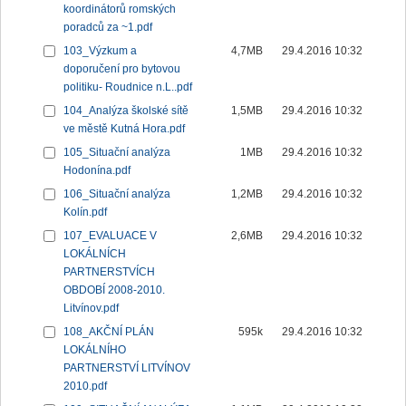
koordinátorů romských
poradců za ~1.pdf
103_Výzkum a
4,7MB
29.4.2016 10:32
doporučení pro bytovou
politiku- Roudnice n.L..pdf
104_Analýza školské sítě
1,5MB
29.4.2016 10:32
ve městě Kutná Hora.pdf
105_Situační analýza
1MB
29.4.2016 10:32
Hodonína.pdf
106_Situační analýza
1,2MB
29.4.2016 10:32
Kolín.pdf
107_EVALUACE V
2,6MB
29.4.2016 10:32
LOKÁLNÍCH
PARTNERSTVÍCH
OBDOBÍ 2008-2010.
Litvínov.pdf
108_AKČNÍ PLÁN
595k
29.4.2016 10:32
LOKÁLNÍHO
PARTNERSTVÍ LITVÍNOV
2010.pdf