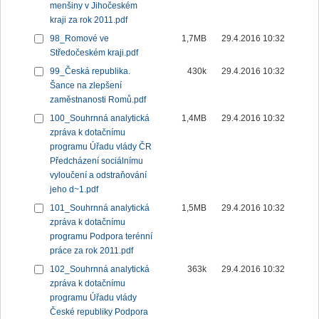
menšiny v Jihočeském
kraji za rok 2011.pdf
98_Romové ve
1,7MB
29.4.2016 10:32
Středočeském kraji.pdf
99_Česká republika.
430k
29.4.2016 10:32
Šance na zlepšení
zaměstnanosti Romů.pdf
100_Souhrnná analytická
1,4MB
29.4.2016 10:32
zpráva k dotačnímu
programu Úřadu vlády ČR
Předcházení sociálnímu
vyloučení a odstraňování
jeho d~1.pdf
101_Souhrnná analytická
1,5MB
29.4.2016 10:32
zpráva k dotačnímu
programu Podpora terénní
práce za rok 2011.pdf
102_Souhrnná analytická
363k
29.4.2016 10:32
zpráva k dotačnímu
programu Úřadu vlády
České republiky Podpora