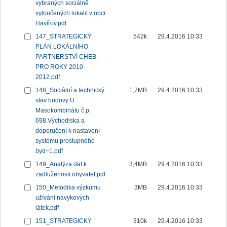
vybraných sociálně
vyloučených lokalit v obci
Havířov.pdf
147_STRATEGICKÝ
542k
29.4.2016 10:33
PLÁN LOKÁLNÍHO
PARTNERSTVÍ CHEB
PRO ROKY 2010-
2012.pdf
148_Sociální a technický
1,7MB
29.4.2016 10:33
stav budovy U
Masokombinátu č.p.
698.Východiska a
doporučení k nastavení
systému prostupného
byd~1.pdf
149_Analýza dat k
3,4MB
29.4.2016 10:33
zadluženosti obyvatel.pdf
150_Metodika výzkumu
3MB
29.4.2016 10:33
užívání návykových
látek.pdf
151_STRATEGICKÝ
310k
29.4.2016 10:33