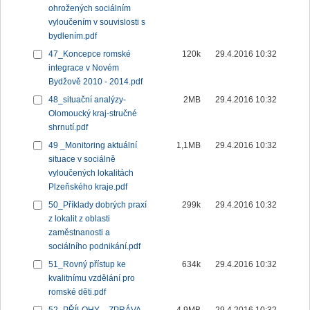
ohrožených sociálním
vyloučením v souvislosti s
bydlením.pdf
47_Koncepce romské
120k
29.4.2016 10:32
integrace v Novém
Bydžově 2010 - 2014.pdf
48_situační analýzy-
2MB
29.4.2016 10:32
Olomoucký kraj-stručné
shrnutí.pdf
49 _Monitoring aktuální
1,1MB
29.4.2016 10:32
situace v sociálně
vyloučených lokalitách
Plzeňského kraje.pdf
50_Příklady dobrých praxí
299k
29.4.2016 10:32
z lokalit z oblasti
zaměstnanosti a
sociálního podnikání.pdf
51_Rovný přístup ke
634k
29.4.2016 10:32
kvalitnímu vzdělání pro
romské děti.pdf