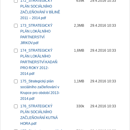
172_STRATEGICKÝ
639k
29.4.2016 10:33
PLÁN SOCIÁLNÍHO
ZAČLEŇOVÁNÍ V BÍLINĚ
2011 – 2014.pdf
173_STRATEGICKÝ
2,3MB
29.4.2016 10:33
PLÁN LOKÁLNÍHO
PARTNERSTVÍ
JIRKOV.pdf
174_STRATEGICKÝ
1,6MB
29.4.2016 10:33
PLÁN LOKÁLNÍHO
PARTNERSTVÍ KADAŇ
PRO ROKY 2012-
2014.pdf
175_Strategický plán
1,1MB
29.4.2016 10:33
sociálního začleňování v
Krupce pro období 2013-
2014.pdf
176_STRATEGICKÝ
330k
29.4.2016 10:33
PLÁN SOCIÁLNÍHO
ZAČLEŇOVÁNÍ KUTNÁ
HORA.pdf