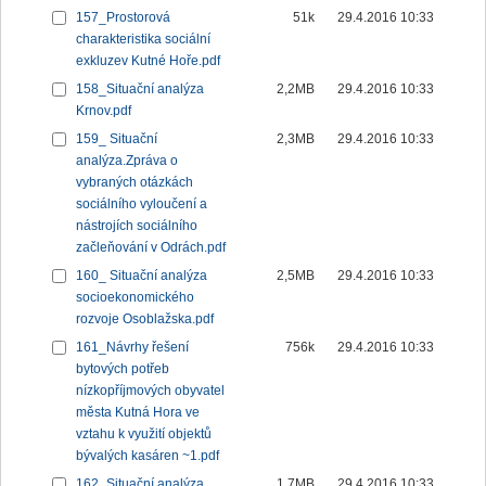
157_Prostorová
51k
29.4.2016 10:33
charakteristika sociální
exkluzev Kutné Hoře.pdf
158_Situační analýza
2,2MB
29.4.2016 10:33
Krnov.pdf
159_ Situační
2,3MB
29.4.2016 10:33
analýza.Zpráva o
vybraných otázkách
sociálního vyloučení a
nástrojích sociálního
začleňování v Odrách.pdf
160_ Situační analýza
2,5MB
29.4.2016 10:33
socioekonomického
rozvoje Osoblažska.pdf
161_Návrhy řešení
756k
29.4.2016 10:33
bytových potřeb
nízkopříjmových obyvatel
města Kutná Hora ve
vztahu k využití objektů
bývalých kasáren ~1.pdf
162_Situační analýza
1,7MB
29.4.2016 10:33