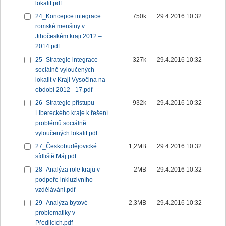
lokalit.pdf
24_Koncepce integrace
750k
29.4.2016 10:32
romské menšiny v
Jihočeském kraji 2012 –
2014.pdf
25_Strategie integrace
327k
29.4.2016 10:32
sociálně vyloučených
lokalit v Kraji Vysočina na
období 2012 - 17.pdf
26_Strategie přístupu
932k
29.4.2016 10:32
Libereckého kraje k řešení
problémů sociálně
vyloučených lokalit.pdf
27_Českobudějovické
1,2MB
29.4.2016 10:32
sídliště Máj.pdf
28_Analýza role krajů v
2MB
29.4.2016 10:32
podpoře inkluzivního
vzdělávání.pdf
29_Analýza bytové
2,3MB
29.4.2016 10:32
problematiky v
Předlicích.pdf