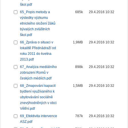
škol.pdf
65_Popis metody a
685k
29.4.2016 10:32
výsledky výzkumu
etnického složení žáků
bývalých zvláštních
škol.pdf
66_Zpráva o situaci v
1,9MB
29.4.2016 10:32
lokalitě Přednádraží od
roku 2011 do kvetna
2013.pdf
67_Analýza mediálního
898k
29.4.2016 10:32
zobrazení Romů v
českých médiích.pdf
68_Zmapování kapacit
1,5MB
29.4.2016 10:32
bydlení využívaného k
ubytovávání sociálně
znevýhodněných v obci
Větřní.pdf
69_Efektivita intervence
787k
29.4.2016 10:32
ASZ.pdf