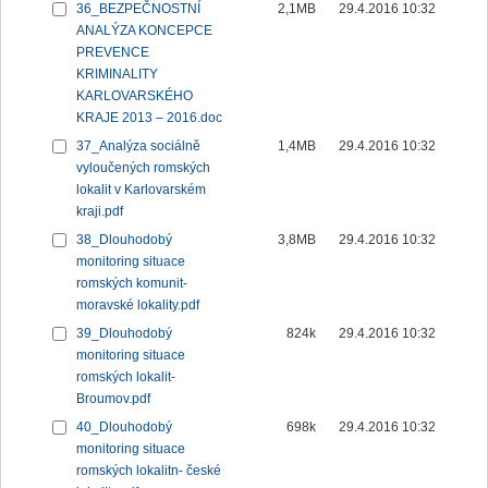
36_BEZPEČNOSTNÍ
2,1MB
29.4.2016 10:32
ANALÝZA KONCEPCE
PREVENCE
KRIMINALITY
KARLOVARSKÉHO
KRAJE 2013 – 2016.doc
37_Analýza sociálně
1,4MB
29.4.2016 10:32
vyloučených romských
lokalit v Karlovarském
kraji.pdf
38_Dlouhodobý
3,8MB
29.4.2016 10:32
monitoring situace
romských komunit-
moravské lokality.pdf
39_Dlouhodobý
824k
29.4.2016 10:32
monitoring situace
romských lokalit-
Broumov.pdf
40_Dlouhodobý
698k
29.4.2016 10:32
monitoring situace
romských lokalitn- české