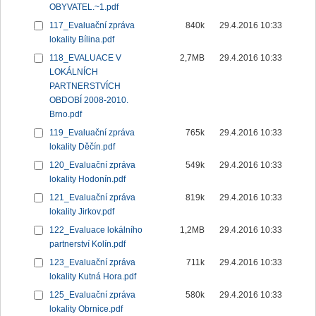
OBYVATEL.~1.pdf
117_Evaluační zpráva
840k
29.4.2016 10:33
lokality Bílina.pdf
118_EVALUACE V
2,7MB
29.4.2016 10:33
LOKÁLNÍCH
PARTNERSTVÍCH
OBDOBÍ 2008-2010.
Brno.pdf
119_Evaluační zpráva
765k
29.4.2016 10:33
lokality Děčín.pdf
120_Evaluační zpráva
549k
29.4.2016 10:33
lokality Hodonín.pdf
121_Evaluační zpráva
819k
29.4.2016 10:33
lokality Jirkov.pdf
122_Evaluace lokálního
1,2MB
29.4.2016 10:33
partnerství Kolín.pdf
123_Evaluační zpráva
711k
29.4.2016 10:33
lokality Kutná Hora.pdf
125_Evaluační zpráva
580k
29.4.2016 10:33
lokality Obrnice.pdf