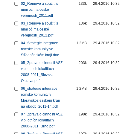
02_Romové a soužití s
133k
29.4.2016 10:32
nimi očima české
veřejnosti_2011.pdf
03_Romové a soužití s
136k
29.4.2016 10:32
nimi očima české
veřejnosti_2012.pdf
04_Strategie integrace
1,2MB
29.4.2016 10:32
romské komunity ve
Středočeském kraji.doc
05_Zprava o cinnosti ASZ
203k
29.4.2016 10:32
v pilotních lokalitách
2008-2011_Slezska-
Ostrava.pdf
06_strategie integrace
1,2MB
29.4.2016 10:32
romske komunity v
Moravskoslezském kraji
na období 2011-14.pdf
07_Zprava o cinnosti ASZ
198k
29.4.2016 10:32
v pilotních lokalitách
2008-2011_Brno.pdf