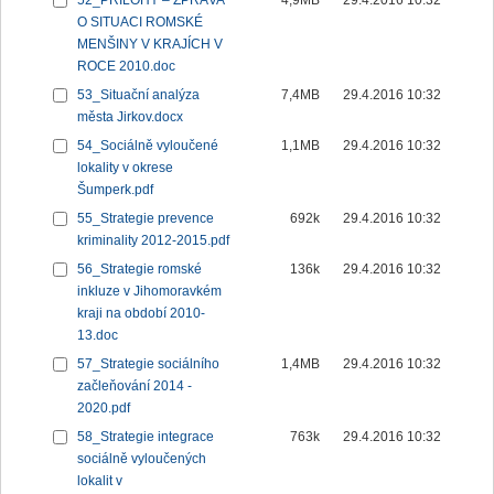
52_PŘÍLOHY – ZPRÁVA
4,9MB
29.4.2016 10:32
O SITUACI ROMSKÉ
MENŠINY V KRAJÍCH V
ROCE 2010.doc
53_Situační analýza
7,4MB
29.4.2016 10:32
města Jirkov.docx
54_Sociálně vyloučené
1,1MB
29.4.2016 10:32
lokality v okrese
Šumperk.pdf
55_Strategie prevence
692k
29.4.2016 10:32
kriminality 2012-2015.pdf
56_Strategie romské
136k
29.4.2016 10:32
inkluze v Jihomoravkém
kraji na období 2010-
13.doc
57_Strategie sociálního
1,4MB
29.4.2016 10:32
začleňování 2014 -
2020.pdf
58_Strategie integrace
763k
29.4.2016 10:32
sociálně vyloučených
lokalit v