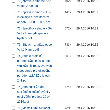
70_Zpráva o činnosti ASZ
702k
29.4.2016 10:32
v roce 2009.pdf
71_Zpráva o činnosti ASZ
441k
29.4.2016 10:32
v romských lokalitách za
období 1.2008-6.009.pdf
72_Specifická studie k SA
672k
29.4.2016 10:32
Velké Hamry-Migrace a
bydlení.pdf
73_Situační analýza obce
733k
29.4.2016 10:32
Velké Hamry.pdf
74_Studie projektů
961k
29.4.2016 10:32
partnerských měst a obcí
vzniklých či realizovaných
s podporou projektového
poradenství ASZ v letech
2~1.pdf
75_Strategický plán
474k
29.4.2016 10:32
sociálního začleňování v
obci Větřní pro léta 2014 –
2016.pdf
76_Město Dubí. Situační
4MB
29.4.2016 10:32