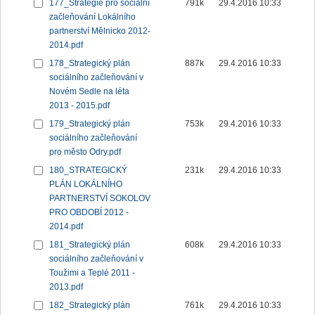
177_Strategie pro sociální
791k
29.4.2016 10:33
začleňování Lokálního
partnerství Mělnicko 2012-
2014.pdf
178_Strategický plán
887k
29.4.2016 10:33
sociálního začleňování v
Novém Sedle na léta
2013 - 2015.pdf
179_Strategický plán
753k
29.4.2016 10:33
sociálního začleňování
pro město Odry.pdf
180_STRATEGICKÝ
231k
29.4.2016 10:33
PLÁN LOKÁLNÍHO
PARTNERSTVÍ SOKOLOV
PRO OBDOBÍ 2012 -
2014.pdf
181_Strategický plán
608k
29.4.2016 10:33
sociálního začleňování v
Toužimi a Teplé 2011 -
2013.pdf
182_Strategický plán
761k
29.4.2016 10:33