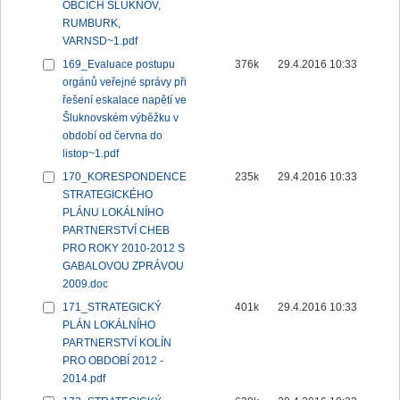
OBCÍCH ŠLUKNOV,
RUMBURK,
VARNSD~1.pdf
169_Evaluace postupu
376k
29.4.2016 10:33
orgánů veřejné správy při
řešení eskalace napětí ve
Šluknovském výběžku v
období od června do
listop~1.pdf
170_KORESPONDENCE
235k
29.4.2016 10:33
STRATEGICKÉHO
PLÁNU LOKÁLNÍHO
PARTNERSTVÍ CHEB
PRO ROKY 2010-2012 S
GABALOVOU ZPRÁVOU
2009.doc
171_STRATEGICKÝ
401k
29.4.2016 10:33
PLÁN LOKÁLNÍHO
PARTNERSTVÍ KOLÍN
PRO OBDOBÍ 2012 -
2014.pdf