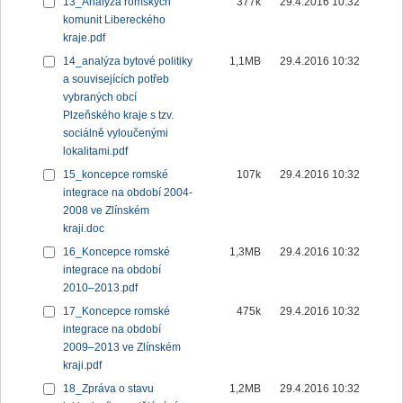
13_Analýza romských
377k
29.4.2016 10:32
komunit Libereckého
kraje.pdf
14_analýza bytové politiky
1,1MB
29.4.2016 10:32
a souvisejících potřeb
vybraných obcí
Plzeňského kraje s tzv.
sociálně vyloučenými
lokalitami.pdf
15_koncepce romské
107k
29.4.2016 10:32
integrace na období 2004-
2008 ve Zlínském
kraji.doc
16_Koncepce romské
1,3MB
29.4.2016 10:32
integrace na období
2010–2013.pdf
17_Koncepce romské
475k
29.4.2016 10:32
integrace na období
2009–2013 ve Zlínském
kraji.pdf
18_Zpráva o stavu
1,2MB
29.4.2016 10:32