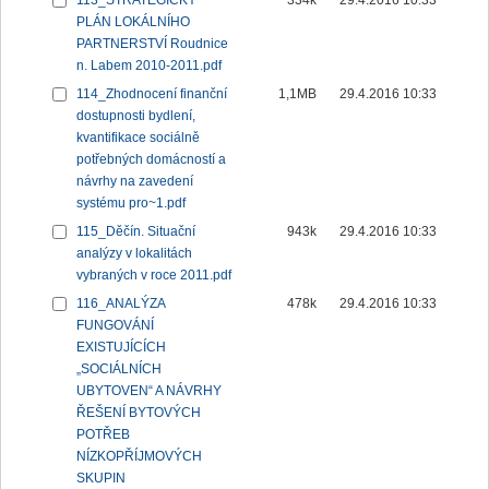
113_STRATEGICKÝ
334k
29.4.2016 10:33
PLÁN LOKÁLNÍHO
PARTNERSTVÍ Roudnice
n. Labem 2010-2011.pdf
114_Zhodnocení finanční
1,1MB
29.4.2016 10:33
dostupnosti bydlení,
kvantifikace sociálně
potřebných domácností a
návrhy na zavedení
systému pro~1.pdf
115_Děčín. Situační
943k
29.4.2016 10:33
analýzy v lokalitách
vybraných v roce 2011.pdf
116_ANALÝZA
478k
29.4.2016 10:33
FUNGOVÁNÍ
EXISTUJÍCÍCH
„SOCIÁLNÍCH
UBYTOVEN“ A NÁVRHY
ŘEŠENÍ BYTOVÝCH
POTŘEB
NÍZKOPŘÍJMOVÝCH
SKUPIN