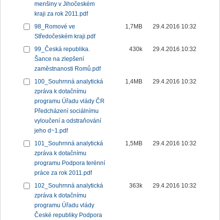
menšiny v Jihočeském
kraji za rok 2011.pdf
98_Romové ve
1,7MB
29.4.2016 10:32
Středočeském kraji.pdf
99_Česká republika.
430k
29.4.2016 10:32
Šance na zlepšení
zaměstnanosti Romů.pdf
100_Souhrnná analytická
1,4MB
29.4.2016 10:32
zpráva k dotačnímu
programu Úřadu vlády ČR
Předcházení sociálnímu
vyloučení a odstraňování
jeho d~1.pdf
101_Souhrnná analytická
1,5MB
29.4.2016 10:32
zpráva k dotačnímu
programu Podpora terénní
práce za rok 2011.pdf
102_Souhrnná analytická
363k
29.4.2016 10:32
zpráva k dotačnímu
programu Úřadu vlády
České republiky Podpora