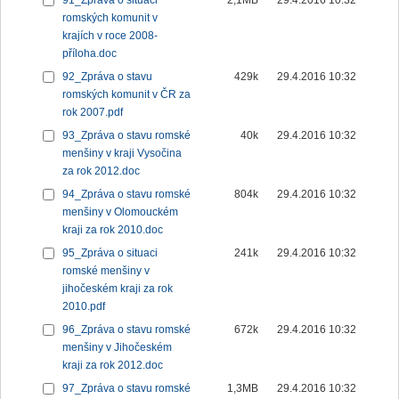
91_Zpráva o situaci
2,1MB
29.4.2016 10:32
romských komunit v
krajích v roce 2008-
příloha.doc
92_Zpráva o stavu
429k
29.4.2016 10:32
romských komunit v ČR za
rok 2007.pdf
93_Zpráva o stavu romské
40k
29.4.2016 10:32
menšiny v kraji Vysočina
za rok 2012.doc
94_Zpráva o stavu romské
804k
29.4.2016 10:32
menšiny v Olomouckém
kraji za rok 2010.doc
95_Zpráva o situaci
241k
29.4.2016 10:32
romské menšiny v
jihočeském kraji za rok
2010.pdf
96_Zpráva o stavu romské
672k
29.4.2016 10:32
menšiny v Jihočeském
kraji za rok 2012.doc
97_Zpráva o stavu romské
1,3MB
29.4.2016 10:32