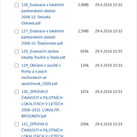
126_Evaluace v lokálních
2,8MB
29.4.2016 10:33
partnerstvích období
2008-10. Slezská
Ostrava.pdf
127_Evaluace v lokálních
2,5MB
29.4.2016 10:33
partnerstvích období
2008-10. Šluknovsko.pdf
128_Evaluační zpráva
826k
29.4.2016 10:33
lokality Toužim a Teplá.pdf
129_Občané o soužití s
120k
29.4.2016 10:33
Romy a o jejich
možnostech ve
společnosti_2009.pdf
130_ZPRÁVA O
197k
29.4.2016 10:33
ČINNOSTI V PILOTNÍCH
LOKALITÁCH V LETECH
2008–2011. LOKALITA
BROUMOV.pdf
131_ZPRÁVA O
200k
29.4.2016 10:33
ČINNOSTI V PILOTNÍCH
LOKALITÁCH V LETECH