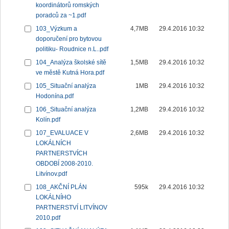
koordinátorů romských
poradců za ~1.pdf
103_Výzkum a
4,7MB
29.4.2016 10:32
doporučení pro bytovou
politiku- Roudnice n.L..pdf
104_Analýza školské sítě
1,5MB
29.4.2016 10:32
ve městě Kutná Hora.pdf
105_Situační analýza
1MB
29.4.2016 10:32
Hodonína.pdf
106_Situační analýza
1,2MB
29.4.2016 10:32
Kolín.pdf
107_EVALUACE V
2,6MB
29.4.2016 10:32
LOKÁLNÍCH
PARTNERSTVÍCH
OBDOBÍ 2008-2010.
Litvínov.pdf
108_AKČNÍ PLÁN
595k
29.4.2016 10:32
LOKÁLNÍHO
PARTNERSTVÍ LITVÍNOV
2010.pdf