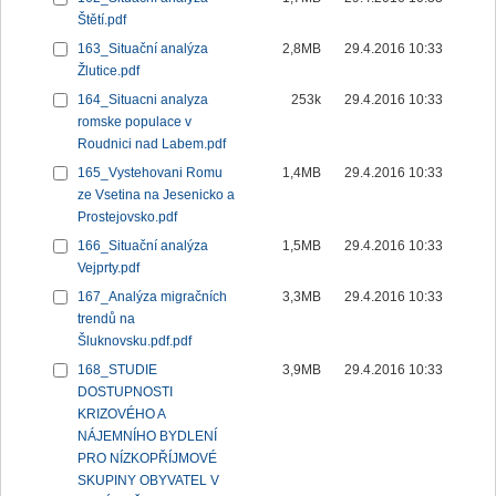
Štětí.pdf
163_Situační analýza
2,8MB
29.4.2016 10:33
Žlutice.pdf
164_Situacni analyza
253k
29.4.2016 10:33
romske populace v
Roudnici nad Labem.pdf
165_Vystehovani Romu
1,4MB
29.4.2016 10:33
ze Vsetina na Jesenicko a
Prostejovsko.pdf
166_Situační analýza
1,5MB
29.4.2016 10:33
Vejprty.pdf
167_Analýza migračních
3,3MB
29.4.2016 10:33
trendů na
Šluknovsku.pdf.pdf
168_STUDIE
3,9MB
29.4.2016 10:33
DOSTUPNOSTI
KRIZOVÉHO A
NÁJEMNÍHO BYDLENÍ
PRO NÍZKOPŘÍJMOVÉ
SKUPINY OBYVATEL V