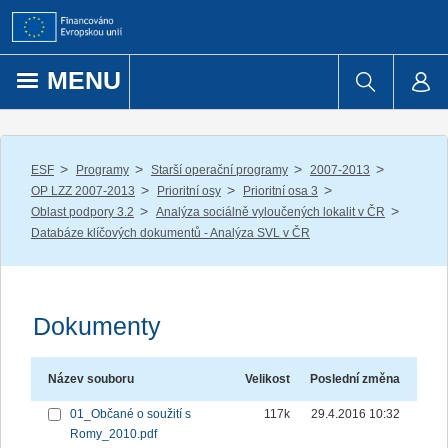
Přejít k obsahu
MENU
/
/
/
/
ESF
Programy
Starší operační programy
2007-2013
/
/
/
OP LZZ 2007-2013
Prioritní osy
Prioritní osa 3
/
/
Oblast podpory 3.2
Analýza sociálně vyloučených lokalit v ČR
Databáze klíčových dokumentů - Analýza SVL v ČR
Dokumenty
Název souboru
Velikost
Poslední změna
01_Občané o soužití s
117k
29.4.2016 10:32
Romy_2010.pdf