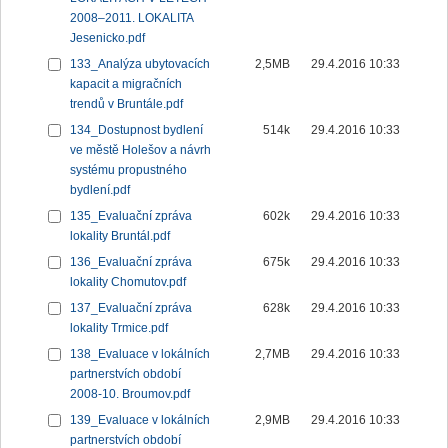
2008–2011. LOKALITA
Jesenicko.pdf
133_Analýza ubytovacích
2,5MB
29.4.2016 10:33
kapacit a migračních
trendů v Bruntále.pdf
134_Dostupnost bydlení
514k
29.4.2016 10:33
ve městě Holešov a návrh
systému propustného
bydlení.pdf
135_Evaluační zpráva
602k
29.4.2016 10:33
lokality Bruntál.pdf
136_Evaluační zpráva
675k
29.4.2016 10:33
lokality Chomutov.pdf
137_Evaluační zpráva
628k
29.4.2016 10:33
lokality Trmice.pdf
138_Evaluace v lokálních
2,7MB
29.4.2016 10:33
partnerstvích období
2008-10. Broumov.pdf
139_Evaluace v lokálních
2,9MB
29.4.2016 10:33
partnerstvích období