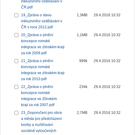
inkluzivního vzdělávání v
ČR.pdf
19_Zpráva o stavu
1,3MB
29.4.2016 10:32
inkluzivního vzdělávání v
ČR v roce 2012.pdf
20_Zpráva o plnění
1,1MB
29.4.2016 10:32
koncepce romské
integrace ve zlínském kraji
za rok 2009.pdf
21_Zpráva o plnění
999k
29.4.2016 10:32
koncepce romské
integrace ve zlínském kraji
za rok 2010.pdf
22_Zpráva o plnění
234k
29.4.2016 10:32
koncepce romské
integrace ve Zlínském
kraji za rok 2007.pdf
23_Doporučení pro obce
2,7MB
29.4.2016 10:32
a města pro předcházení
tvorby a rozšiřování
sociálně vyloučených