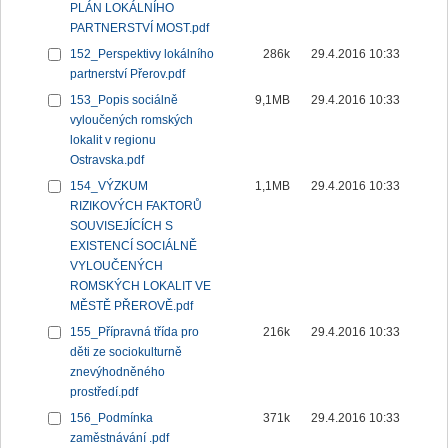
PLÁN LOKÁLNÍHO
PARTNERSTVÍ MOST.pdf
152_Perspektivy lokálního
286k
29.4.2016 10:33
partnerství Přerov.pdf
153_Popis sociálně
9,1MB
29.4.2016 10:33
vyloučených romských
lokalit v regionu
Ostravska.pdf
154_VÝZKUM
1,1MB
29.4.2016 10:33
RIZIKOVÝCH FAKTORŮ
SOUVISEJÍCÍCH S
EXISTENCÍ SOCIÁLNĚ
VYLOUČENÝCH
ROMSKÝCH LOKALIT VE
MĚSTĚ PŘEROVĚ.pdf
155_Přípravná třída pro
216k
29.4.2016 10:33
děti ze sociokulturně
znevýhodněného
prostředí.pdf
156_Podmínka
371k
29.4.2016 10:33
zaměstnávání .pdf