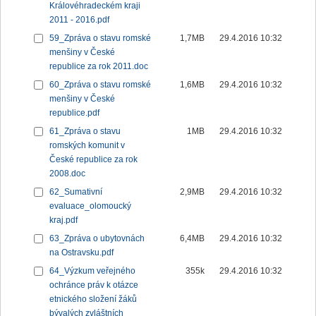
Královéhradeckém kraji
2011 - 2016.pdf
59_Zpráva o stavu romské
1,7MB
29.4.2016 10:32
menšiny v České
republice za rok 2011.doc
60_Zpráva o stavu romské
1,6MB
29.4.2016 10:32
menšiny v České
republice.pdf
61_Zpráva o stavu
1MB
29.4.2016 10:32
romských komunit v
České republice za rok
2008.doc
62_Sumativní
2,9MB
29.4.2016 10:32
evaluace_olomoucký
kraj.pdf
63_Zpráva o ubytovnách
6,4MB
29.4.2016 10:32
na Ostravsku.pdf
64_Výzkum veřejného
355k
29.4.2016 10:32
ochránce práv k otázce
etnického složení žáků
bývalých zvláštních