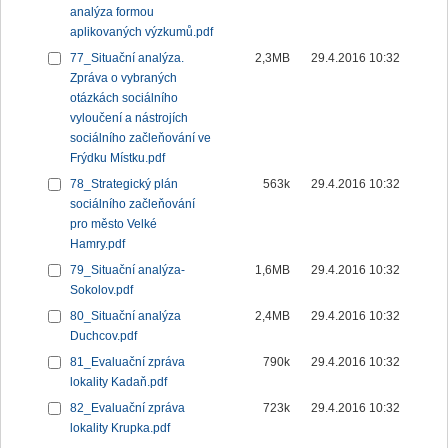
analýza formou
aplikovaných výzkumů.pdf
77_Situační analýza.
2,3MB
29.4.2016 10:32
Zpráva o vybraných
otázkách sociálního
vyloučení a nástrojích
sociálního začleňování ve
Frýdku Místku.pdf
78_Strategický plán
563k
29.4.2016 10:32
sociálního začleňování
pro město Velké
Hamry.pdf
79_Situační analýza-
1,6MB
29.4.2016 10:32
Sokolov.pdf
80_Situační analýza
2,4MB
29.4.2016 10:32
Duchcov.pdf
81_Evaluační zpráva
790k
29.4.2016 10:32
lokality Kadaň.pdf
82_Evaluační zpráva
723k
29.4.2016 10:32
lokality Krupka.pdf