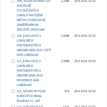
109_SITUAČNÍ ANALÝZA
1,1MB
29.4.2016 10:32
SOCIÁLNĚ
VYLOUČENÝCH
LOKALIT NA ÚZEMÍ
MĚSTA LITVÍNOVA SE
ZAMĚŘENÍM NA
SÍDLIŠTĚ JANOV.pdf
110_EVALUACE V
2,6MB
29.4.2016 10:33
LOKÁLNÍCH
PARTNERSTVÍCH
OBDOBÍ 2008-2010. ÚSTÍ
NAD LABEM.pdf
111_EVALUACE V
2,5MB
29.4.2016 10:33
LOKÁLNÍCH
PARTNERSTVÍCH
OBDOBÍ 2008-2010
ROUDNICE NAD
LABEM.pdf
112_NÁVRH BYTOVÉ
97k
29.4.2016 10:33
KONCEPCE Města
Roudnice n.L..pdf