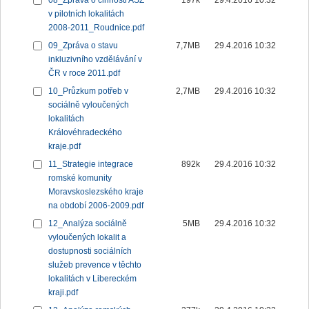
08_Zpráva o činnosti ASZ
197k
29.4.2016 10:32
v pilotních lokalitách
2008-2011_Roudnice.pdf
09_Zpráva o stavu
7,7MB
29.4.2016 10:32
inkluzivního vzdělávání v
ČR v roce 2011.pdf
10_Průzkum potřeb v
2,7MB
29.4.2016 10:32
sociálně vyloučených
lokalitách
Královéhradeckého
kraje.pdf
11_Strategie integrace
892k
29.4.2016 10:32
romské komunity
Moravskoslezského kraje
na období 2006-2009.pdf
12_Analýza sociálně
5MB
29.4.2016 10:32
vyloučených lokalit a
dostupnosti sociálních
služeb prevence v těchto
lokalitách v Libereckém
kraji.pdf