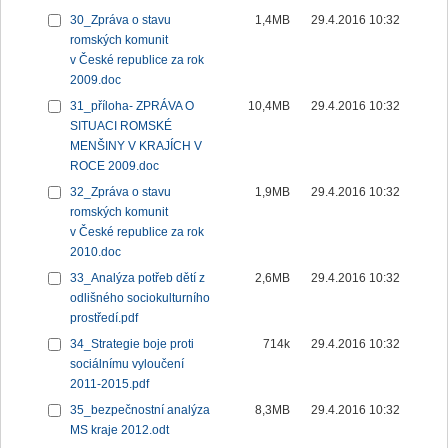
30_Zpráva o stavu
1,4MB
29.4.2016 10:32
romských komunit
v České republice za rok
2009.doc
31_příloha- ZPRÁVA O
10,4MB
29.4.2016 10:32
SITUACI ROMSKÉ
MENŠINY V KRAJÍCH V
ROCE 2009.doc
32_Zpráva o stavu
1,9MB
29.4.2016 10:32
romských komunit
v České republice za rok
2010.doc
33_Analýza potřeb dětí z
2,6MB
29.4.2016 10:32
odlišného sociokulturního
prostředí.pdf
34_Strategie boje proti
714k
29.4.2016 10:32
sociálnímu vyloučení
2011-2015.pdf
35_bezpečnostní analýza
8,3MB
29.4.2016 10:32
MS kraje 2012.odt