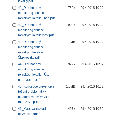
lokality.pdf
41_Dlouhodobý
759k
29.4.2016 10:32
monitoring situace
romských lokalit-Cheb.pdf
42_Dlouhodobý
902k
29.4.2016 10:32
monitoring situace
romských lokalit-Most.pdf
43_Dlouhodobý
1,2MB
29.4.2016 10:32
monitoring situace
romských lokalit –
Šluknovsko.pdf
44_Dlouhodobý
927k
29.4.2016 10:32
monitoring situace
romských lokalit – Ústí
nad Labem.pdf
45_Koncepce prevence a
1,5MB
29.4.2016 10:32
řešení problematiky
bezdomovectví v ČR do
roku 2020.pdf
46_Mapování skupin
497k
29.4.2016 10:32
obyvatel akutně