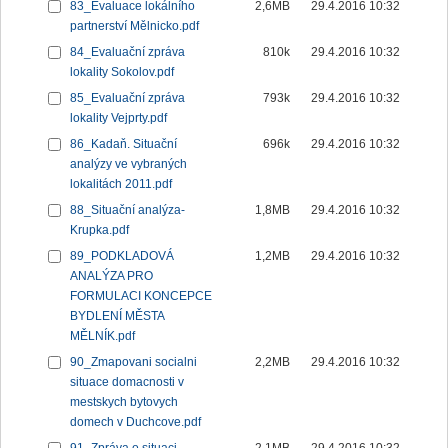
83_Evaluace lokálního
2,6MB
29.4.2016 10:32
partnerství Mělnicko.pdf
84_Evaluační zpráva
810k
29.4.2016 10:32
lokality Sokolov.pdf
85_Evaluační zpráva
793k
29.4.2016 10:32
lokality Vejprty.pdf
86_Kadaň. Situační
696k
29.4.2016 10:32
analýzy ve vybraných
lokalitách 2011.pdf
88_Situační analýza-
1,8MB
29.4.2016 10:32
Krupka.pdf
89_PODKLADOVÁ
1,2MB
29.4.2016 10:32
ANALÝZA PRO
FORMULACI KONCEPCE
BYDLENÍ MĚSTA
MĚLNÍK.pdf
90_Zmapovani socialni
2,2MB
29.4.2016 10:32
situace domacnosti v
mestskych bytovych
domech v Duchcove.pdf