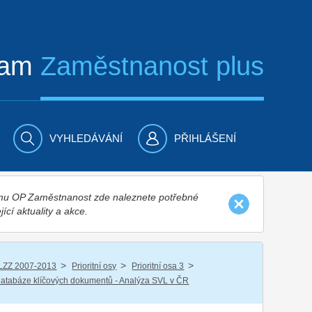
ram
Zaměstnanost plus
VYHLEDÁVÁNÍ
PŘIHLÁŠENÍ
nímu OP Zaměstnanost zde naleznete potřebné
jící aktuality a akce.
/
/
/
LZZ 2007-2013
Prioritní osy
Prioritní osa 3
atabáze klíčových dokumentů - Analýza SVL v ČR