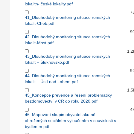
lokalitn- české lokality.pdf
7
41_Dlouhodobý monitoring situace romských
lokalit-Cheb.pdf
9
42_Dlouhodobý monitoring situace romských
lokalit-Most.pdf
1,
43_Dlouhodobý monitoring situace romských
lokalit – Šluknovsko.pdf
9
44_Dlouhodobý monitoring situace romských
lokalit – Ústí nad Labem.pdf
1,
45_Koncepce prevence a řešení problematiky
bezdomovectví v ČR do roku 2020.pdf
4
46_Mapování skupin obyvatel akutně
ohrožených sociálním vyloučením v souvislosti s
bydlením.pdf