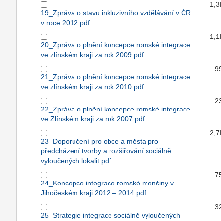
1,
19_Zpráva o stavu inkluzivního vzdělávání v ČR
v roce 2012.pdf
1,
20_Zpráva o plnění koncepce romské integrace
ve zlínském kraji za rok 2009.pdf
9
21_Zpráva o plnění koncepce romské integrace
ve zlínském kraji za rok 2010.pdf
2
22_Zpráva o plnění koncepce romské integrace
ve Zlínském kraji za rok 2007.pdf
2,
23_Doporučení pro obce a města pro
předcházení tvorby a rozšiřování sociálně
vyloučených lokalit.pdf
7
24_Koncepce integrace romské menšiny v
Jihočeském kraji 2012 – 2014.pdf
3
25_Strategie integrace sociálně vyloučených