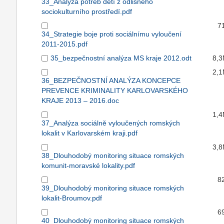
33_Analýza potřeb dětí z odlišného
sociokulturního prostředí.pdf
7
34_Strategie boje proti sociálnímu vyloučení
2011-2015.pdf
35_bezpečnostní analýza MS kraje 2012.odt
8,
2,
36_BEZPEČNOSTNÍ ANALÝZA KONCEPCE
PREVENCE KRIMINALITY KARLOVARSKÉHO
KRAJE 2013 – 2016.doc
1,
37_Analýza sociálně vyloučených romských
lokalit v Karlovarském kraji.pdf
3,
38_Dlouhodobý monitoring situace romských
komunit-moravské lokality.pdf
8
39_Dlouhodobý monitoring situace romských
lokalit-Broumov.pdf
6
40_Dlouhodobý monitoring situace romských