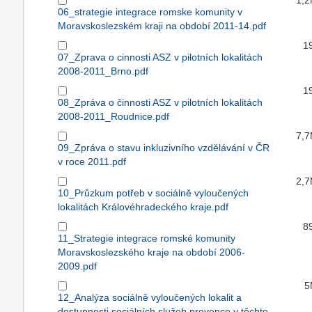
1,
06_strategie integrace romske komunity v
Moravskoslezském kraji na období 2011-14.pdf
1
07_Zprava o cinnosti ASZ v pilotních lokalitách
2008-2011_Brno.pdf
1
08_Zpráva o činnosti ASZ v pilotních lokalitách
2008-2011_Roudnice.pdf
7,
09_Zpráva o stavu inkluzivního vzdělávání v ČR
v roce 2011.pdf
2,
10_Průzkum potřeb v sociálně vyloučených
lokalitách Královéhradeckého kraje.pdf
8
11_Strategie integrace romské komunity
Moravskoslezského kraje na období 2006-
2009.pdf
5
12_Analýza sociálně vyloučených lokalit a
dostupnosti sociálních služeb prevence v těchto