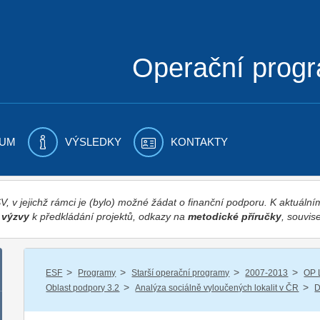
Operační prog
UM
VÝSLEDKY
KONTAKTY
 v jejichž rámci je (bylo) možné žádat o finanční podporu. K aktuál
,
výzvy
k předkládání projektů, odkazy na
metodické příručky
, souvise
/
/
/
/
ESF
Programy
Starší operační programy
2007-2013
OP 
/
/
Oblast podpory 3.2
Analýza sociálně vyloučených lokalit v ČR
D