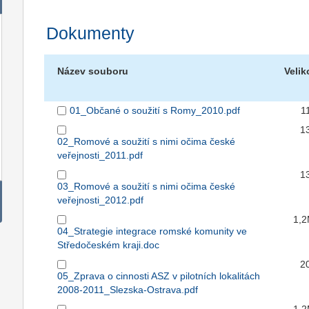
Dokumenty
Název souboru
Velik
01_Občané o soužití s Romy_2010.pdf
1
1
02_Romové a soužití s nimi očima české
veřejnosti_2011.pdf
1
03_Romové a soužití s nimi očima české
veřejnosti_2012.pdf
1,
04_Strategie integrace romské komunity ve
Středočeském kraji.doc
2
05_Zprava o cinnosti ASZ v pilotních lokalitách
2008-2011_Slezska-Ostrava.pdf