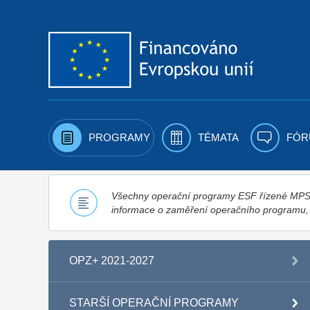
Přejít k obsahu
PROGRAMY
TÉMATA
FÓR
Všechny operační programy ESF řízené MPSV,
informace o zaměření operačního programu
OPZ+ 2021-2027
STARŠÍ OPERAČNÍ PROGRAMY