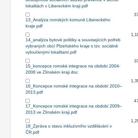
lokalitách v Libereckém kraji.pdf
3
13_Analýza romských komunit Libereckého
kraje.pdf
1,
14_analýza bytové politiky a souvisejících potřeb
vybraných obcí Plzeňského kraje s tzv. sociálně
vyloučenými lokalitami.pdf
1
15_koncepce romské integrace na období 2004-
2008 ve Zlínském kraji.doc
1,
16_Koncepce romské integrace na období 2010–
2013.pdf
4
17_Koncepce romské integrace na období 2009–
2013 ve Zlínském kraji.pdf
1,
18_Zpráva o stavu inkluzivního vzdělávání v
ČR.pdf