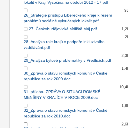
lokalit v Kraji Vysočina na období 2012 - 17.pdf
9
26_Strategie přístupu Libereckého kraje k řešení
problémů sociálně vyloučených lokalit.pdf
27_Českobudějovické sídliště Máj.pdf
1,
2
28_Analýza role krajů v podpoře inkluzivního
vzdělávání.pdf
2,
29_Analýza bytové problematiky v Předlicích.pdf
1,
30_Zpráva o stavu romských komunit v České
republice za rok 2009.doc
10,
31_příloha- ZPRÁVA O SITUACI ROMSKÉ
MENŠINY V KRAJÍCH V ROCE 2009.doc
1,
32_Zpráva o stavu romských komunit v České
republice za rok 2010.doc
2,