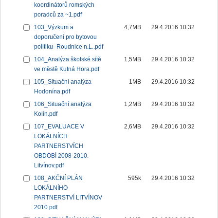
koordinátorů romských
poradců za ~1.pdf
103_Výzkum a
4,7MB
29.4.2016 10:32
doporučení pro bytovou
politiku- Roudnice n.L..pdf
104_Analýza školské sítě
1,5MB
29.4.2016 10:32
ve městě Kutná Hora.pdf
105_Situační analýza
1MB
29.4.2016 10:32
Hodonína.pdf
106_Situační analýza
1,2MB
29.4.2016 10:32
Kolín.pdf
107_EVALUACE V
2,6MB
29.4.2016 10:32
LOKÁLNÍCH
PARTNERSTVÍCH
OBDOBÍ 2008-2010.
Litvínov.pdf
108_AKČNÍ PLÁN
595k
29.4.2016 10:32
LOKÁLNÍHO
PARTNERSTVÍ LITVÍNOV
2010.pdf