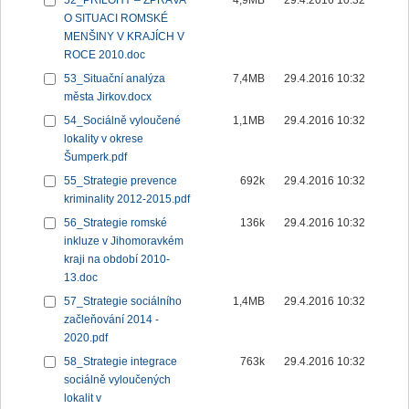
52_PŘÍLOHY – ZPRÁVA
4,9MB
29.4.2016 10:32
O SITUACI ROMSKÉ
MENŠINY V KRAJÍCH V
ROCE 2010.doc
53_Situační analýza
7,4MB
29.4.2016 10:32
města Jirkov.docx
54_Sociálně vyloučené
1,1MB
29.4.2016 10:32
lokality v okrese
Šumperk.pdf
55_Strategie prevence
692k
29.4.2016 10:32
kriminality 2012-2015.pdf
56_Strategie romské
136k
29.4.2016 10:32
inkluze v Jihomoravkém
kraji na období 2010-
13.doc
57_Strategie sociálního
1,4MB
29.4.2016 10:32
začleňování 2014 -
2020.pdf
58_Strategie integrace
763k
29.4.2016 10:32
sociálně vyloučených
lokalit v