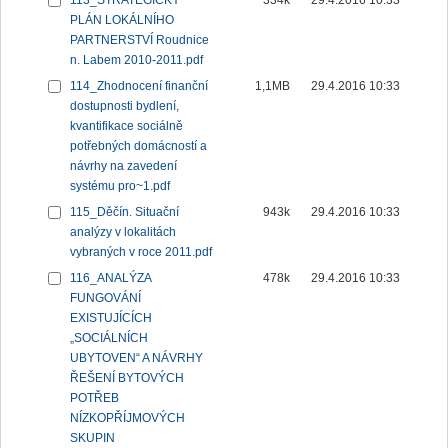
113_STRATEGICKÝ
334k
29.4.2016 10:33
PLÁN LOKÁLNÍHO
PARTNERSTVÍ Roudnice
n. Labem 2010-2011.pdf
114_Zhodnocení finanční
1,1MB
29.4.2016 10:33
dostupnosti bydlení,
kvantifikace sociálně
potřebných domácností a
návrhy na zavedení
systému pro~1.pdf
115_Děčín. Situační
943k
29.4.2016 10:33
analýzy v lokalitách
vybraných v roce 2011.pdf
116_ANALÝZA
478k
29.4.2016 10:33
FUNGOVÁNÍ
EXISTUJÍCÍCH
„SOCIÁLNÍCH
UBYTOVEN“ A NÁVRHY
ŘEŠENÍ BYTOVÝCH
POTŘEB
NÍZKOPŘÍJMOVÝCH
SKUPIN