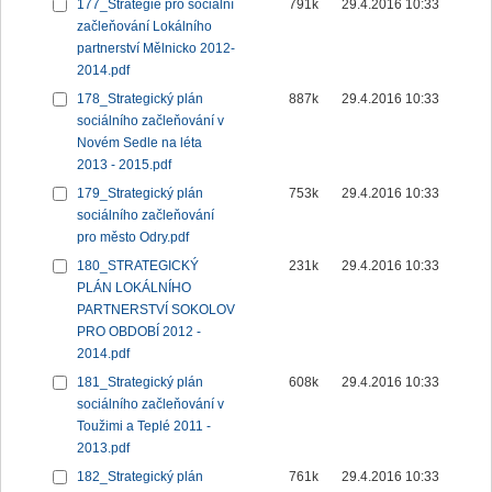
177_Strategie pro sociální
791k
29.4.2016 10:33
začleňování Lokálního
partnerství Mělnicko 2012-
2014.pdf
178_Strategický plán
887k
29.4.2016 10:33
sociálního začleňování v
Novém Sedle na léta
2013 - 2015.pdf
179_Strategický plán
753k
29.4.2016 10:33
sociálního začleňování
pro město Odry.pdf
180_STRATEGICKÝ
231k
29.4.2016 10:33
PLÁN LOKÁLNÍHO
PARTNERSTVÍ SOKOLOV
PRO OBDOBÍ 2012 -
2014.pdf
181_Strategický plán
608k
29.4.2016 10:33
sociálního začleňování v
Toužimi a Teplé 2011 -
2013.pdf
182_Strategický plán
761k
29.4.2016 10:33