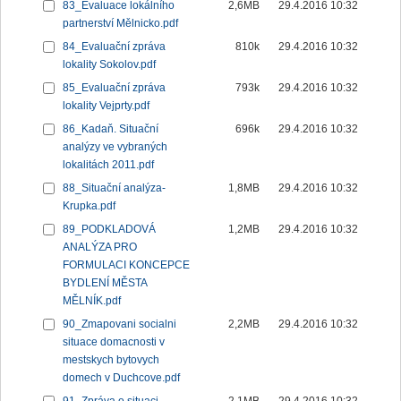
83_Evaluace lokálního
2,6MB
29.4.2016 10:32
partnerství Mělnicko.pdf
84_Evaluační zpráva
810k
29.4.2016 10:32
lokality Sokolov.pdf
85_Evaluační zpráva
793k
29.4.2016 10:32
lokality Vejprty.pdf
86_Kadaň. Situační
696k
29.4.2016 10:32
analýzy ve vybraných
lokalitách 2011.pdf
88_Situační analýza-
1,8MB
29.4.2016 10:32
Krupka.pdf
89_PODKLADOVÁ
1,2MB
29.4.2016 10:32
ANALÝZA PRO
FORMULACI KONCEPCE
BYDLENÍ MĚSTA
MĚLNÍK.pdf
90_Zmapovani socialni
2,2MB
29.4.2016 10:32
situace domacnosti v
mestskych bytovych
domech v Duchcove.pdf