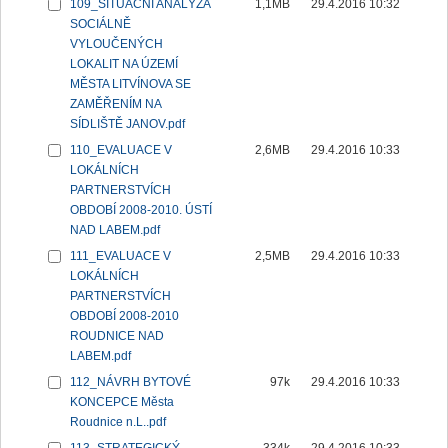
109_SITUAČNÍ ANALÝZA
1,1MB
29.4.2016 10:32
SOCIÁLNĚ
VYLOUČENÝCH
LOKALIT NA ÚZEMÍ
MĚSTA LITVÍNOVA SE
ZAMĚŘENÍM NA
SÍDLIŠTĚ JANOV.pdf
110_EVALUACE V
2,6MB
29.4.2016 10:33
LOKÁLNÍCH
PARTNERSTVÍCH
OBDOBÍ 2008-2010. ÚSTÍ
NAD LABEM.pdf
111_EVALUACE V
2,5MB
29.4.2016 10:33
LOKÁLNÍCH
PARTNERSTVÍCH
OBDOBÍ 2008-2010
ROUDNICE NAD
LABEM.pdf
112_NÁVRH BYTOVÉ
97k
29.4.2016 10:33
KONCEPCE Města
Roudnice n.L..pdf