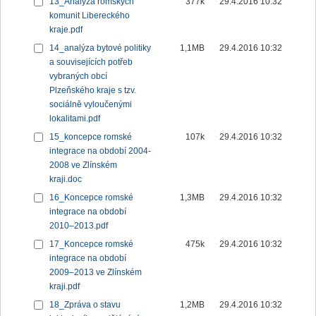
13_Analýza romských
377k
29.4.2016 10:32
komunit Libereckého
kraje.pdf
14_analýza bytové politiky
1,1MB
29.4.2016 10:32
a souvisejících potřeb
vybraných obcí
Plzeňského kraje s tzv.
sociálně vyloučenými
lokalitami.pdf
15_koncepce romské
107k
29.4.2016 10:32
integrace na období 2004-
2008 ve Zlínském
kraji.doc
16_Koncepce romské
1,3MB
29.4.2016 10:32
integrace na období
2010–2013.pdf
17_Koncepce romské
475k
29.4.2016 10:32
integrace na období
2009–2013 ve Zlínském
kraji.pdf
18_Zpráva o stavu
1,2MB
29.4.2016 10:32