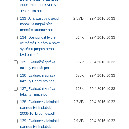
2008–2011. LOKALITA
Jesenicko.pdf
133_Analýza ubytovacích
2,5MB
29.4.2016 10:33
kapacit a migračních
trendů v Bruntále.pdf
134_Dostupnost bydlení
514k
29.4.2016 10:33
ve městě Holešov a návrh
systému propustného
bydlení.pdf
135_Evaluační zpráva
602k
29.4.2016 10:33
lokality Bruntál.pdf
136_Evaluační zpráva
675k
29.4.2016 10:33
lokality Chomutov.pdf
137_Evaluační zpráva
628k
29.4.2016 10:33
lokality Trmice.pdf
138_Evaluace v lokálních
2,7MB
29.4.2016 10:33
partnerstvích období
2008-10. Broumov.pdf
139_Evaluace v lokálních
2,9MB
29.4.2016 10:33
partnerstvích období