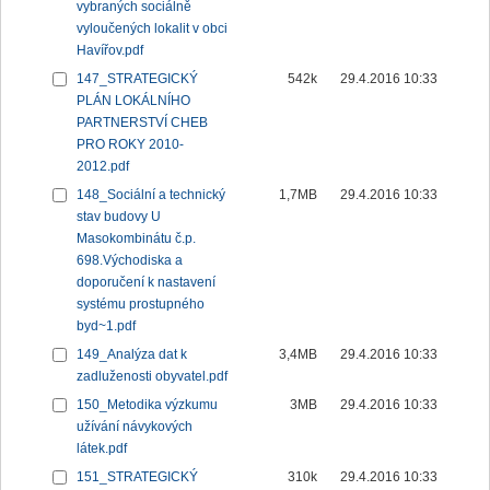
vybraných sociálně
vyloučených lokalit v obci
Havířov.pdf
147_STRATEGICKÝ
542k
29.4.2016 10:33
PLÁN LOKÁLNÍHO
PARTNERSTVÍ CHEB
PRO ROKY 2010-
2012.pdf
148_Sociální a technický
1,7MB
29.4.2016 10:33
stav budovy U
Masokombinátu č.p.
698.Východiska a
doporučení k nastavení
systému prostupného
byd~1.pdf
149_Analýza dat k
3,4MB
29.4.2016 10:33
zadluženosti obyvatel.pdf
150_Metodika výzkumu
3MB
29.4.2016 10:33
užívání návykových
látek.pdf
151_STRATEGICKÝ
310k
29.4.2016 10:33