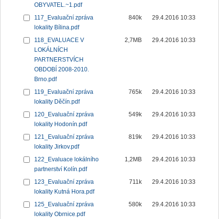
OBYVATEL.~1.pdf
117_Evaluační zpráva
840k
29.4.2016 10:33
lokality Bílina.pdf
118_EVALUACE V
2,7MB
29.4.2016 10:33
LOKÁLNÍCH
PARTNERSTVÍCH
OBDOBÍ 2008-2010.
Brno.pdf
119_Evaluační zpráva
765k
29.4.2016 10:33
lokality Děčín.pdf
120_Evaluační zpráva
549k
29.4.2016 10:33
lokality Hodonín.pdf
121_Evaluační zpráva
819k
29.4.2016 10:33
lokality Jirkov.pdf
122_Evaluace lokálního
1,2MB
29.4.2016 10:33
partnerství Kolín.pdf
123_Evaluační zpráva
711k
29.4.2016 10:33
lokality Kutná Hora.pdf
125_Evaluační zpráva
580k
29.4.2016 10:33
lokality Obrnice.pdf