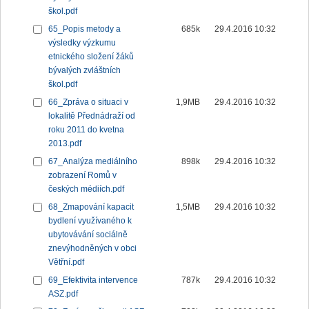
škol.pdf
65_Popis metody a
685k
29.4.2016 10:32
výsledky výzkumu
etnického složení žáků
bývalých zvláštních
škol.pdf
66_Zpráva o situaci v
1,9MB
29.4.2016 10:32
lokalitě Přednádraží od
roku 2011 do kvetna
2013.pdf
67_Analýza mediálního
898k
29.4.2016 10:32
zobrazení Romů v
českých médiích.pdf
68_Zmapování kapacit
1,5MB
29.4.2016 10:32
bydlení využívaného k
ubytovávání sociálně
znevýhodněných v obci
Větřní.pdf
69_Efektivita intervence
787k
29.4.2016 10:32
ASZ.pdf