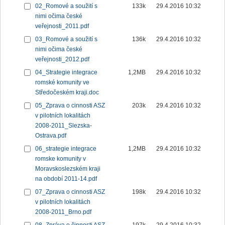
02_Romové a soužití s
133k
29.4.2016 10:32
nimi očima české
veřejnosti_2011.pdf
03_Romové a soužití s
136k
29.4.2016 10:32
nimi očima české
veřejnosti_2012.pdf
04_Strategie integrace
1,2MB
29.4.2016 10:32
romské komunity ve
Středočeském kraji.doc
05_Zprava o cinnosti ASZ
203k
29.4.2016 10:32
v pilotních lokalitách
2008-2011_Slezska-
Ostrava.pdf
06_strategie integrace
1,2MB
29.4.2016 10:32
romske komunity v
Moravskoslezském kraji
na období 2011-14.pdf
07_Zprava o cinnosti ASZ
198k
29.4.2016 10:32
v pilotních lokalitách
2008-2011_Brno.pdf