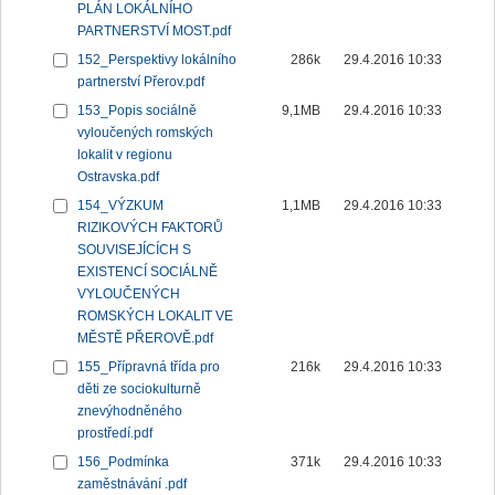
PLÁN LOKÁLNÍHO
PARTNERSTVÍ MOST.pdf
152_Perspektivy lokálního
286k
29.4.2016 10:33
partnerství Přerov.pdf
153_Popis sociálně
9,1MB
29.4.2016 10:33
vyloučených romských
lokalit v regionu
Ostravska.pdf
154_VÝZKUM
1,1MB
29.4.2016 10:33
RIZIKOVÝCH FAKTORŮ
SOUVISEJÍCÍCH S
EXISTENCÍ SOCIÁLNĚ
VYLOUČENÝCH
ROMSKÝCH LOKALIT VE
MĚSTĚ PŘEROVĚ.pdf
155_Přípravná třída pro
216k
29.4.2016 10:33
děti ze sociokulturně
znevýhodněného
prostředí.pdf
156_Podmínka
371k
29.4.2016 10:33
zaměstnávání .pdf