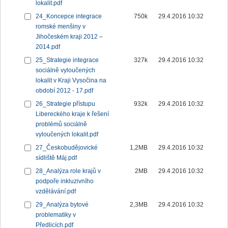
lokalit.pdf
24_Koncepce integrace
750k
29.4.2016 10:32
romské menšiny v
Jihočeském kraji 2012 –
2014.pdf
25_Strategie integrace
327k
29.4.2016 10:32
sociálně vyloučených
lokalit v Kraji Vysočina na
období 2012 - 17.pdf
26_Strategie přístupu
932k
29.4.2016 10:32
Libereckého kraje k řešení
problémů sociálně
vyloučených lokalit.pdf
27_Českobudějovické
1,2MB
29.4.2016 10:32
sídliště Máj.pdf
28_Analýza role krajů v
2MB
29.4.2016 10:32
podpoře inkluzivního
vzdělávání.pdf
29_Analýza bytové
2,3MB
29.4.2016 10:32
problematiky v
Předlicích.pdf