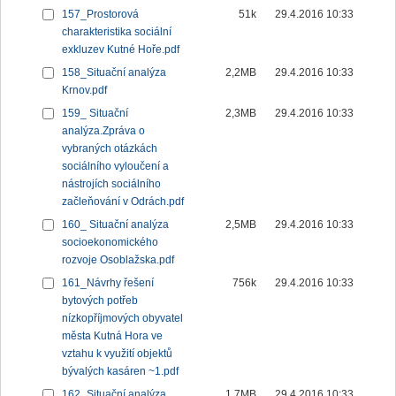
157_Prostorová
51k
29.4.2016 10:33
charakteristika sociální
exkluzev Kutné Hoře.pdf
158_Situační analýza
2,2MB
29.4.2016 10:33
Krnov.pdf
159_ Situační
2,3MB
29.4.2016 10:33
analýza.Zpráva o
vybraných otázkách
sociálního vyloučení a
nástrojích sociálního
začleňování v Odrách.pdf
160_ Situační analýza
2,5MB
29.4.2016 10:33
socioekonomického
rozvoje Osoblažska.pdf
161_Návrhy řešení
756k
29.4.2016 10:33
bytových potřeb
nízkopříjmových obyvatel
města Kutná Hora ve
vztahu k využití objektů
bývalých kasáren ~1.pdf
162_Situační analýza
1,7MB
29.4.2016 10:33