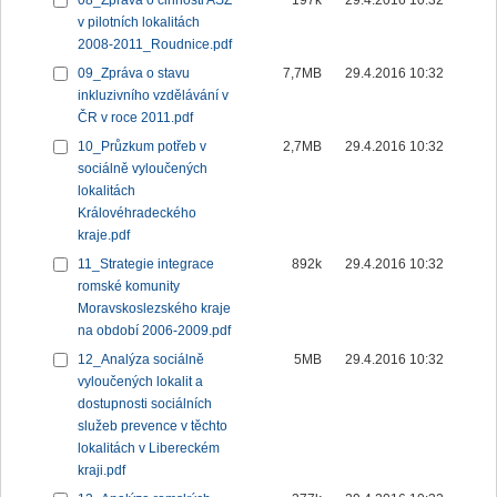
08_Zpráva o činnosti ASZ
197k
29.4.2016 10:32
v pilotních lokalitách
2008-2011_Roudnice.pdf
09_Zpráva o stavu
7,7MB
29.4.2016 10:32
inkluzivního vzdělávání v
ČR v roce 2011.pdf
10_Průzkum potřeb v
2,7MB
29.4.2016 10:32
sociálně vyloučených
lokalitách
Královéhradeckého
kraje.pdf
11_Strategie integrace
892k
29.4.2016 10:32
romské komunity
Moravskoslezského kraje
na období 2006-2009.pdf
12_Analýza sociálně
5MB
29.4.2016 10:32
vyloučených lokalit a
dostupnosti sociálních
služeb prevence v těchto
lokalitách v Libereckém
kraji.pdf