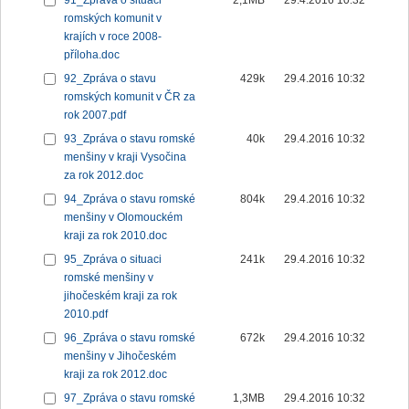
91_Zpráva o situaci
2,1MB
29.4.2016 10:32
romských komunit v
krajích v roce 2008-
příloha.doc
92_Zpráva o stavu
429k
29.4.2016 10:32
romských komunit v ČR za
rok 2007.pdf
93_Zpráva o stavu romské
40k
29.4.2016 10:32
menšiny v kraji Vysočina
za rok 2012.doc
94_Zpráva o stavu romské
804k
29.4.2016 10:32
menšiny v Olomouckém
kraji za rok 2010.doc
95_Zpráva o situaci
241k
29.4.2016 10:32
romské menšiny v
jihočeském kraji za rok
2010.pdf
96_Zpráva o stavu romské
672k
29.4.2016 10:32
menšiny v Jihočeském
kraji za rok 2012.doc
97_Zpráva o stavu romské
1,3MB
29.4.2016 10:32