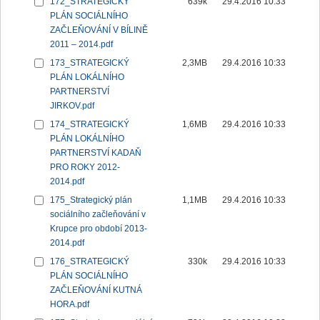
172_STRATEGICKÝ
639k
29.4.2016 10:33
PLÁN SOCIÁLNÍHO
ZAČLEŇOVÁNÍ V BÍLINĚ
2011 – 2014.pdf
173_STRATEGICKÝ
2,3MB
29.4.2016 10:33
PLÁN LOKÁLNÍHO
PARTNERSTVÍ
JIRKOV.pdf
174_STRATEGICKÝ
1,6MB
29.4.2016 10:33
PLÁN LOKÁLNÍHO
PARTNERSTVÍ KADAŇ
PRO ROKY 2012-
2014.pdf
175_Strategický plán
1,1MB
29.4.2016 10:33
sociálního začleňování v
Krupce pro období 2013-
2014.pdf
176_STRATEGICKÝ
330k
29.4.2016 10:33
PLÁN SOCIÁLNÍHO
ZAČLEŇOVÁNÍ KUTNÁ
HORA.pdf