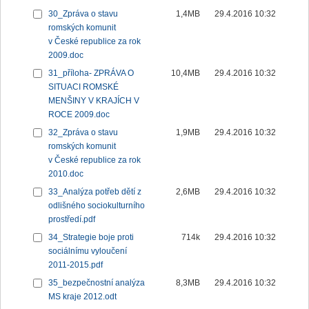
30_Zpráva o stavu
1,4MB
29.4.2016 10:32
romských komunit
v České republice za rok
2009.doc
31_příloha- ZPRÁVA O
10,4MB
29.4.2016 10:32
SITUACI ROMSKÉ
MENŠINY V KRAJÍCH V
ROCE 2009.doc
32_Zpráva o stavu
1,9MB
29.4.2016 10:32
romských komunit
v České republice za rok
2010.doc
33_Analýza potřeb dětí z
2,6MB
29.4.2016 10:32
odlišného sociokulturního
prostředí.pdf
34_Strategie boje proti
714k
29.4.2016 10:32
sociálnímu vyloučení
2011-2015.pdf
35_bezpečnostní analýza
8,3MB
29.4.2016 10:32
MS kraje 2012.odt