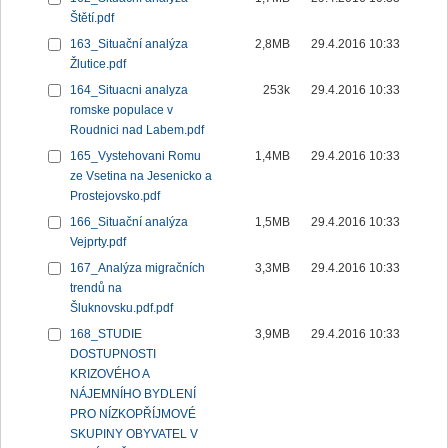
Štětí.pdf
163_Situační analýza
2,8MB
29.4.2016 10:33
Žlutice.pdf
164_Situacni analyza
253k
29.4.2016 10:33
romske populace v
Roudnici nad Labem.pdf
165_Vystehovani Romu
1,4MB
29.4.2016 10:33
ze Vsetina na Jesenicko a
Prostejovsko.pdf
166_Situační analýza
1,5MB
29.4.2016 10:33
Vejprty.pdf
167_Analýza migračních
3,3MB
29.4.2016 10:33
trendů na
Šluknovsku.pdf.pdf
168_STUDIE
3,9MB
29.4.2016 10:33
DOSTUPNOSTI
KRIZOVÉHO A
NÁJEMNÍHO BYDLENÍ
PRO NÍZKOPŘÍJMOVÉ
SKUPINY OBYVATEL V