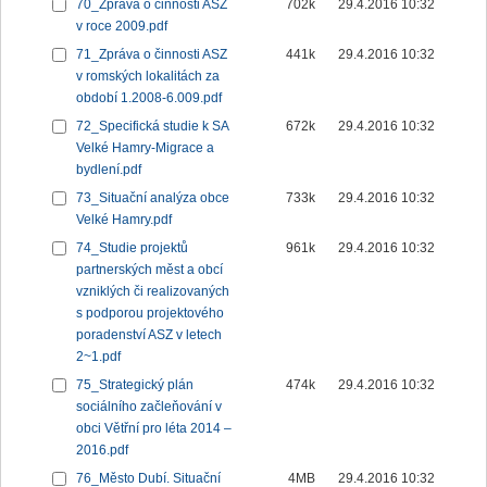
70_Zpráva o činnosti ASZ
702k
29.4.2016 10:32
v roce 2009.pdf
71_Zpráva o činnosti ASZ
441k
29.4.2016 10:32
v romských lokalitách za
období 1.2008-6.009.pdf
72_Specifická studie k SA
672k
29.4.2016 10:32
Velké Hamry-Migrace a
bydlení.pdf
73_Situační analýza obce
733k
29.4.2016 10:32
Velké Hamry.pdf
74_Studie projektů
961k
29.4.2016 10:32
partnerských měst a obcí
vzniklých či realizovaných
s podporou projektového
poradenství ASZ v letech
2~1.pdf
75_Strategický plán
474k
29.4.2016 10:32
sociálního začleňování v
obci Větřní pro léta 2014 –
2016.pdf
76_Město Dubí. Situační
4MB
29.4.2016 10:32