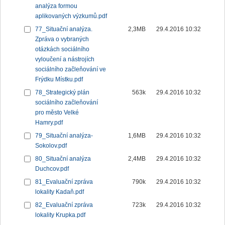
analýza formou
aplikovaných výzkumů.pdf
77_Situační analýza.
2,3MB
29.4.2016 10:32
Zpráva o vybraných
otázkách sociálního
vyloučení a nástrojích
sociálního začleňování ve
Frýdku Místku.pdf
78_Strategický plán
563k
29.4.2016 10:32
sociálního začleňování
pro město Velké
Hamry.pdf
79_Situační analýza-
1,6MB
29.4.2016 10:32
Sokolov.pdf
80_Situační analýza
2,4MB
29.4.2016 10:32
Duchcov.pdf
81_Evaluační zpráva
790k
29.4.2016 10:32
lokality Kadaň.pdf
82_Evaluační zpráva
723k
29.4.2016 10:32
lokality Krupka.pdf