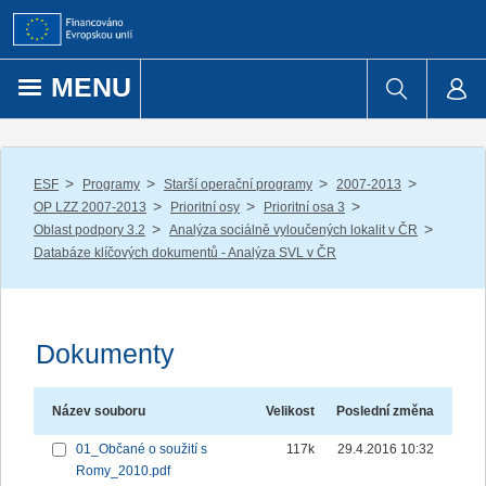
Přejít k obsahu
MENU
/
/
/
/
ESF
Programy
Starší operační programy
2007-2013
/
/
/
OP LZZ 2007-2013
Prioritní osy
Prioritní osa 3
/
/
Oblast podpory 3.2
Analýza sociálně vyloučených lokalit v ČR
Databáze klíčových dokumentů - Analýza SVL v ČR
Dokumenty
Název souboru
Velikost
Poslední změna
01_Občané o soužití s
117k
29.4.2016 10:32
Romy_2010.pdf