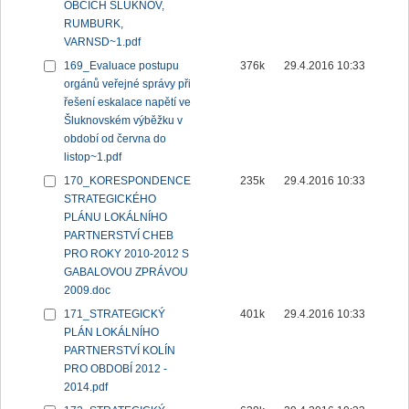
OBCÍCH ŠLUKNOV,
RUMBURK,
VARNSD~1.pdf
169_Evaluace postupu
376k
29.4.2016 10:33
orgánů veřejné správy při
řešení eskalace napětí ve
Šluknovském výběžku v
období od června do
listop~1.pdf
170_KORESPONDENCE
235k
29.4.2016 10:33
STRATEGICKÉHO
PLÁNU LOKÁLNÍHO
PARTNERSTVÍ CHEB
PRO ROKY 2010-2012 S
GABALOVOU ZPRÁVOU
2009.doc
171_STRATEGICKÝ
401k
29.4.2016 10:33
PLÁN LOKÁLNÍHO
PARTNERSTVÍ KOLÍN
PRO OBDOBÍ 2012 -
2014.pdf