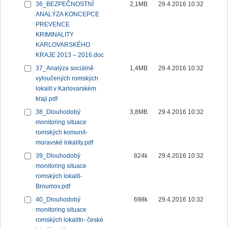
36_BEZPEČNOSTNÍ
2,1MB
29.4.2016 10:32
ANALÝZA KONCEPCE
PREVENCE
KRIMINALITY
KARLOVARSKÉHO
KRAJE 2013 – 2016.doc
37_Analýza sociálně
1,4MB
29.4.2016 10:32
vyloučených romských
lokalit v Karlovarském
kraji.pdf
38_Dlouhodobý
3,8MB
29.4.2016 10:32
monitoring situace
romských komunit-
moravské lokality.pdf
39_Dlouhodobý
824k
29.4.2016 10:32
monitoring situace
romských lokalit-
Broumov.pdf
40_Dlouhodobý
698k
29.4.2016 10:32
monitoring situace
romských lokalitn- české