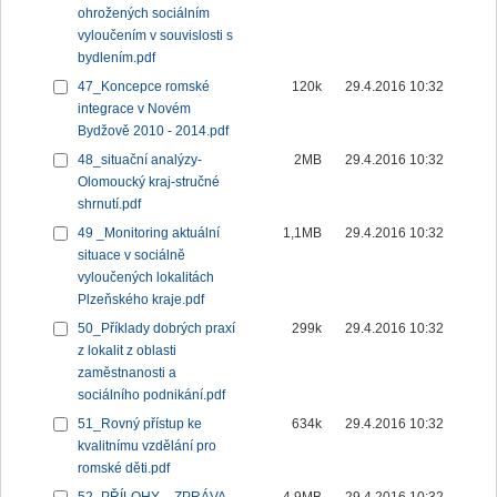
ohrožených sociálním
vyloučením v souvislosti s
bydlením.pdf
47_Koncepce romské
120k
29.4.2016 10:32
integrace v Novém
Bydžově 2010 - 2014.pdf
48_situační analýzy-
2MB
29.4.2016 10:32
Olomoucký kraj-stručné
shrnutí.pdf
49 _Monitoring aktuální
1,1MB
29.4.2016 10:32
situace v sociálně
vyloučených lokalitách
Plzeňského kraje.pdf
50_Příklady dobrých praxí
299k
29.4.2016 10:32
z lokalit z oblasti
zaměstnanosti a
sociálního podnikání.pdf
51_Rovný přístup ke
634k
29.4.2016 10:32
kvalitnímu vzdělání pro
romské děti.pdf