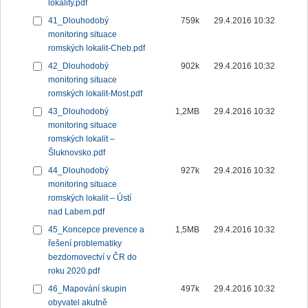
lokality.pdf
41_Dlouhodobý
759k
29.4.2016 10:32
monitoring situace
romských lokalit-Cheb.pdf
42_Dlouhodobý
902k
29.4.2016 10:32
monitoring situace
romských lokalit-Most.pdf
43_Dlouhodobý
1,2MB
29.4.2016 10:32
monitoring situace
romských lokalit –
Šluknovsko.pdf
44_Dlouhodobý
927k
29.4.2016 10:32
monitoring situace
romských lokalit – Ústí
nad Labem.pdf
45_Koncepce prevence a
1,5MB
29.4.2016 10:32
řešení problematiky
bezdomovectví v ČR do
roku 2020.pdf
46_Mapování skupin
497k
29.4.2016 10:32
obyvatel akutně