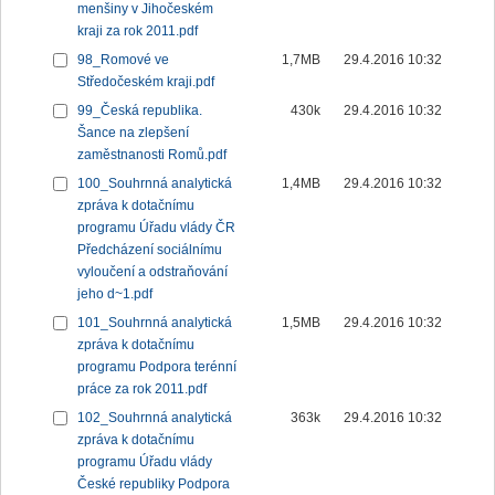
menšiny v Jihočeském
kraji za rok 2011.pdf
98_Romové ve
1,7MB
29.4.2016 10:32
Středočeském kraji.pdf
99_Česká republika.
430k
29.4.2016 10:32
Šance na zlepšení
zaměstnanosti Romů.pdf
100_Souhrnná analytická
1,4MB
29.4.2016 10:32
zpráva k dotačnímu
programu Úřadu vlády ČR
Předcházení sociálnímu
vyloučení a odstraňování
jeho d~1.pdf
101_Souhrnná analytická
1,5MB
29.4.2016 10:32
zpráva k dotačnímu
programu Podpora terénní
práce za rok 2011.pdf
102_Souhrnná analytická
363k
29.4.2016 10:32
zpráva k dotačnímu
programu Úřadu vlády
České republiky Podpora