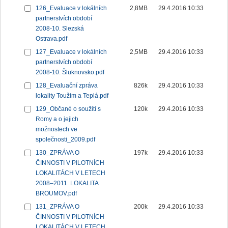
126_Evaluace v lokálních
2,8MB
29.4.2016 10:33
partnerstvích období
2008-10. Slezská
Ostrava.pdf
127_Evaluace v lokálních
2,5MB
29.4.2016 10:33
partnerstvích období
2008-10. Šluknovsko.pdf
128_Evaluační zpráva
826k
29.4.2016 10:33
lokality Toužim a Teplá.pdf
129_Občané o soužití s
120k
29.4.2016 10:33
Romy a o jejich
možnostech ve
společnosti_2009.pdf
130_ZPRÁVA O
197k
29.4.2016 10:33
ČINNOSTI V PILOTNÍCH
LOKALITÁCH V LETECH
2008–2011. LOKALITA
BROUMOV.pdf
131_ZPRÁVA O
200k
29.4.2016 10:33
ČINNOSTI V PILOTNÍCH
LOKALITÁCH V LETECH