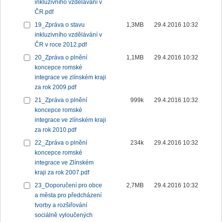
inkluzivního vzdělávání v
ČR.pdf
19_Zpráva o stavu
1,3MB
29.4.2016 10:32
inkluzivního vzdělávání v
ČR v roce 2012.pdf
20_Zpráva o plnění
1,1MB
29.4.2016 10:32
koncepce romské
integrace ve zlínském kraji
za rok 2009.pdf
21_Zpráva o plnění
999k
29.4.2016 10:32
koncepce romské
integrace ve zlínském kraji
za rok 2010.pdf
22_Zpráva o plnění
234k
29.4.2016 10:32
koncepce romské
integrace ve Zlínském
kraji za rok 2007.pdf
23_Doporučení pro obce
2,7MB
29.4.2016 10:32
a města pro předcházení
tvorby a rozšiřování
sociálně vyloučených