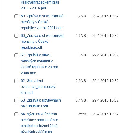
Královéhradeckém kraji
2011 - 2016.pdf
59_Zpráva o stavu romské
1,7MB
29.4.2016 10:32
menšiny v České
republice za rok 2011.doc
60_Zpráva o stavu romské
1,6MB
29.4.2016 10:32
menšiny v České
republice.pdf
61_Zpráva o stavu
1MB
29.4.2016 10:32
romských komunit v
České republice za rok
2008.doc
62_Sumativní
2,9MB
29.4.2016 10:32
evaluace_olomoucký
kraj.pdf
63_Zpráva o ubytovnách
6,4MB
29.4.2016 10:32
na Ostravsku.pdf
64_Výzkum veřejného
355k
29.4.2016 10:32
ochránce práv k otázce
etnického složení žáků
bývalých zvláštních