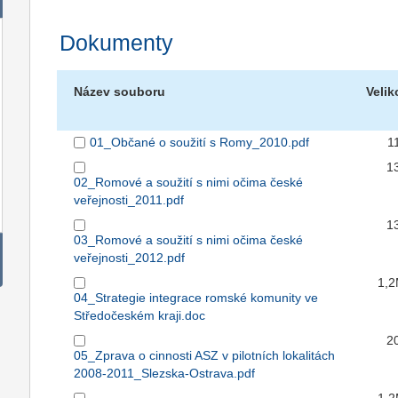
Dokumenty
Název souboru
Velik
01_Občané o soužití s Romy_2010.pdf
1
1
02_Romové a soužití s nimi očima české
veřejnosti_2011.pdf
1
03_Romové a soužití s nimi očima české
veřejnosti_2012.pdf
1,
04_Strategie integrace romské komunity ve
Středočeském kraji.doc
2
05_Zprava o cinnosti ASZ v pilotních lokalitách
2008-2011_Slezska-Ostrava.pdf