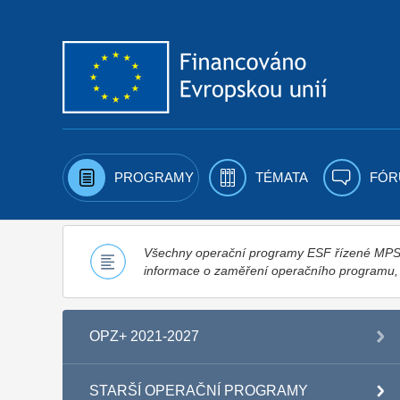
Přejít k obsahu
PROGRAMY
TÉMATA
FÓR
Všechny operační programy ESF řízené MPSV,
informace o zaměření operačního programu
OPZ+ 2021-2027
STARŠÍ OPERAČNÍ PROGRAMY