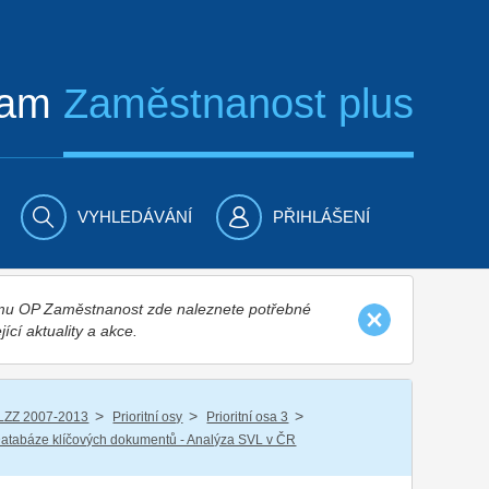
ram
Zaměstnanost plus
VYHLEDÁVÁNÍ
PŘIHLÁŠENÍ
nímu OP Zaměstnanost zde naleznete potřebné
jící aktuality a akce.
/
/
/
LZZ 2007-2013
Prioritní osy
Prioritní osa 3
atabáze klíčových dokumentů - Analýza SVL v ČR