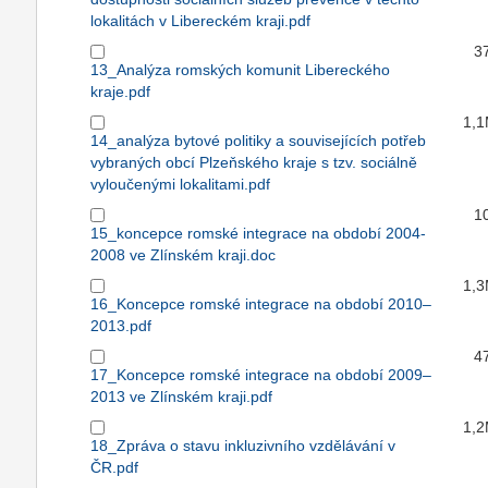
lokalitách v Libereckém kraji.pdf
3
13_Analýza romských komunit Libereckého
kraje.pdf
1,
14_analýza bytové politiky a souvisejících potřeb
vybraných obcí Plzeňského kraje s tzv. sociálně
vyloučenými lokalitami.pdf
1
15_koncepce romské integrace na období 2004-
2008 ve Zlínském kraji.doc
1,
16_Koncepce romské integrace na období 2010–
2013.pdf
4
17_Koncepce romské integrace na období 2009–
2013 ve Zlínském kraji.pdf
1,
18_Zpráva o stavu inkluzivního vzdělávání v
ČR.pdf