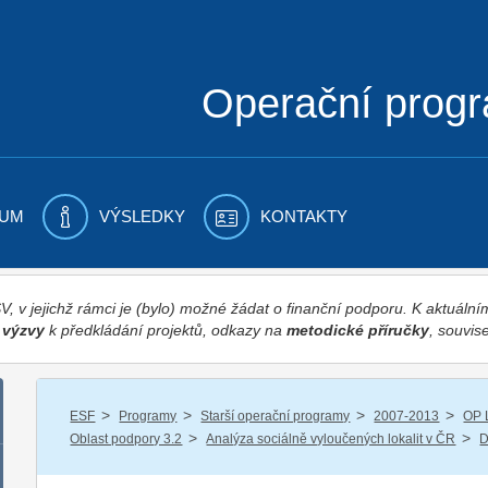
Operační prog
UM
VÝSLEDKY
KONTAKTY
 v jejichž rámci je (bylo) možné žádat o finanční podporu. K aktuál
,
výzvy
k předkládání projektů, odkazy na
metodické příručky
, souvise
/
/
/
/
ESF
Programy
Starší operační programy
2007-2013
OP 
/
/
Oblast podpory 3.2
Analýza sociálně vyloučených lokalit v ČR
D