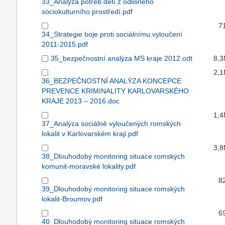
33_Analýza potřeb dětí z odlišného
sociokulturního prostředí.pdf
7
34_Strategie boje proti sociálnímu vyloučení
2011-2015.pdf
35_bezpečnostní analýza MS kraje 2012.odt
8,
2,
36_BEZPEČNOSTNÍ ANALÝZA KONCEPCE
PREVENCE KRIMINALITY KARLOVARSKÉHO
KRAJE 2013 – 2016.doc
1,
37_Analýza sociálně vyloučených romských
lokalit v Karlovarském kraji.pdf
3,
38_Dlouhodobý monitoring situace romských
komunit-moravské lokality.pdf
8
39_Dlouhodobý monitoring situace romských
lokalit-Broumov.pdf
6
40_Dlouhodobý monitoring situace romských