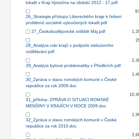
lokalit v Kraji Vysočina na období 2012 - 17.pdf
9
26_Strategie přístupu Libereckého kraje k řešení
problémů sociálně vyloučených lokalit.pdf
27_Českobudějovické sídliště Máj.pdf
1,
2
28_Analýza role krajů v podpoře inkluzivního
vzdělávání.pdf
2,
29_Analýza bytové problematiky v Předlicích.pdf
1,
30_Zpráva o stavu romských komunit v České
republice za rok 2009.doc
10,
31_příloha- ZPRÁVA O SITUACI ROMSKÉ
MENŠINY V KRAJÍCH V ROCE 2009.doc
1,
32_Zpráva o stavu romských komunit v České
republice za rok 2010.doc
2,