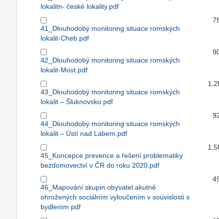
lokalitn- české lokality.pdf
7
41_Dlouhodobý monitoring situace romských
lokalit-Cheb.pdf
9
42_Dlouhodobý monitoring situace romských
lokalit-Most.pdf
1,
43_Dlouhodobý monitoring situace romských
lokalit – Šluknovsko.pdf
9
44_Dlouhodobý monitoring situace romských
lokalit – Ústí nad Labem.pdf
1,
45_Koncepce prevence a řešení problematiky
bezdomovectví v ČR do roku 2020.pdf
4
46_Mapování skupin obyvatel akutně
ohrožených sociálním vyloučením v souvislosti s
bydlením.pdf