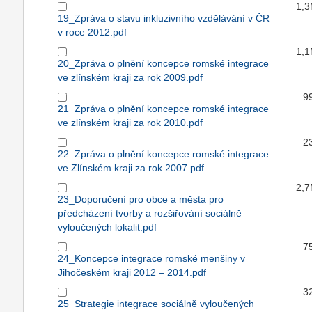
1,
19_Zpráva o stavu inkluzivního vzdělávání v ČR
v roce 2012.pdf
1,
20_Zpráva o plnění koncepce romské integrace
ve zlínském kraji za rok 2009.pdf
9
21_Zpráva o plnění koncepce romské integrace
ve zlínském kraji za rok 2010.pdf
2
22_Zpráva o plnění koncepce romské integrace
ve Zlínském kraji za rok 2007.pdf
2,
23_Doporučení pro obce a města pro
předcházení tvorby a rozšiřování sociálně
vyloučených lokalit.pdf
7
24_Koncepce integrace romské menšiny v
Jihočeském kraji 2012 – 2014.pdf
3
25_Strategie integrace sociálně vyloučených