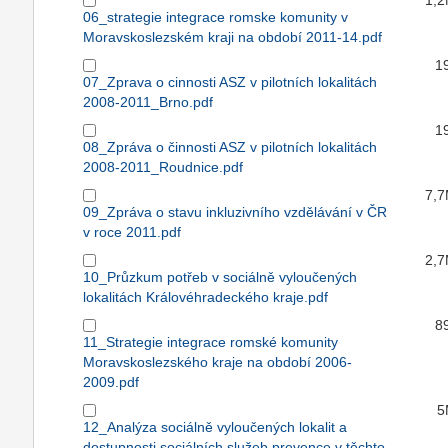
1,
06_strategie integrace romske komunity v
Moravskoslezském kraji na období 2011-14.pdf
1
07_Zprava o cinnosti ASZ v pilotních lokalitách
2008-2011_Brno.pdf
1
08_Zpráva o činnosti ASZ v pilotních lokalitách
2008-2011_Roudnice.pdf
7,
09_Zpráva o stavu inkluzivního vzdělávání v ČR
v roce 2011.pdf
2,
10_Průzkum potřeb v sociálně vyloučených
lokalitách Královéhradeckého kraje.pdf
8
11_Strategie integrace romské komunity
Moravskoslezského kraje na období 2006-
2009.pdf
5
12_Analýza sociálně vyloučených lokalit a
dostupnosti sociálních služeb prevence v těchto