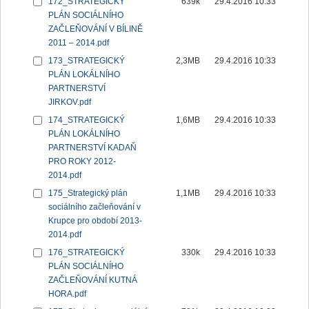
172_STRATEGICKÝ
639k
29.4.2016 10:33
PLÁN SOCIÁLNÍHO
ZAČLEŇOVÁNÍ V BÍLINĚ
2011 – 2014.pdf
173_STRATEGICKÝ
2,3MB
29.4.2016 10:33
PLÁN LOKÁLNÍHO
PARTNERSTVÍ
JIRKOV.pdf
174_STRATEGICKÝ
1,6MB
29.4.2016 10:33
PLÁN LOKÁLNÍHO
PARTNERSTVÍ KADAŇ
PRO ROKY 2012-
2014.pdf
175_Strategický plán
1,1MB
29.4.2016 10:33
sociálního začleňování v
Krupce pro období 2013-
2014.pdf
176_STRATEGICKÝ
330k
29.4.2016 10:33
PLÁN SOCIÁLNÍHO
ZAČLEŇOVÁNÍ KUTNÁ
HORA.pdf