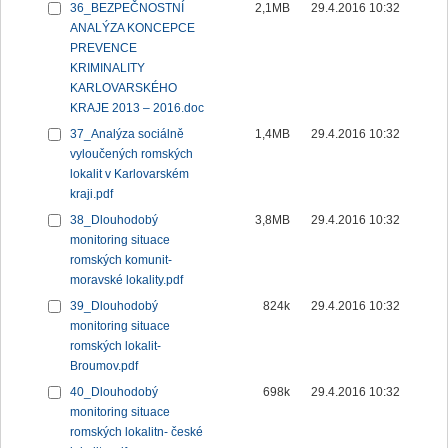
36_BEZPEČNOSTNÍ
2,1MB
29.4.2016 10:32
ANALÝZA KONCEPCE
PREVENCE
KRIMINALITY
KARLOVARSKÉHO
KRAJE 2013 – 2016.doc
37_Analýza sociálně
1,4MB
29.4.2016 10:32
vyloučených romských
lokalit v Karlovarském
kraji.pdf
38_Dlouhodobý
3,8MB
29.4.2016 10:32
monitoring situace
romských komunit-
moravské lokality.pdf
39_Dlouhodobý
824k
29.4.2016 10:32
monitoring situace
romských lokalit-
Broumov.pdf
40_Dlouhodobý
698k
29.4.2016 10:32
monitoring situace
romských lokalitn- české