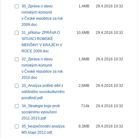
30_Zpráva o stavu
1,4MB
29.4.2016 10:32
romských komunit
v České republice za rok
2009.doc
31_příloha- ZPRÁVA O
10,4MB
29.4.2016 10:32
SITUACI ROMSKÉ
MENŠINY V KRAJÍCH V
ROCE 2009.doc
32_Zpráva o stavu
1,9MB
29.4.2016 10:32
romských komunit
v České republice za rok
2010.doc
33_Analýza potřeb dětí z
2,6MB
29.4.2016 10:32
odlišného sociokulturního
prostředí.pdf
34_Strategie boje proti
714k
29.4.2016 10:32
sociálnímu vyloučení
2011-2015.pdf
35_bezpečnostní analýza
8,3MB
29.4.2016 10:32
MS kraje 2012.odt