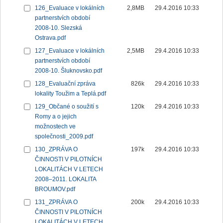
126_Evaluace v lokálních
2,8MB
29.4.2016 10:33
partnerstvích období
2008-10. Slezská
Ostrava.pdf
127_Evaluace v lokálních
2,5MB
29.4.2016 10:33
partnerstvích období
2008-10. Šluknovsko.pdf
128_Evaluační zpráva
826k
29.4.2016 10:33
lokality Toužim a Teplá.pdf
129_Občané o soužití s
120k
29.4.2016 10:33
Romy a o jejich
možnostech ve
společnosti_2009.pdf
130_ZPRÁVA O
197k
29.4.2016 10:33
ČINNOSTI V PILOTNÍCH
LOKALITÁCH V LETECH
2008–2011. LOKALITA
BROUMOV.pdf
131_ZPRÁVA O
200k
29.4.2016 10:33
ČINNOSTI V PILOTNÍCH
LOKALITÁCH V LETECH