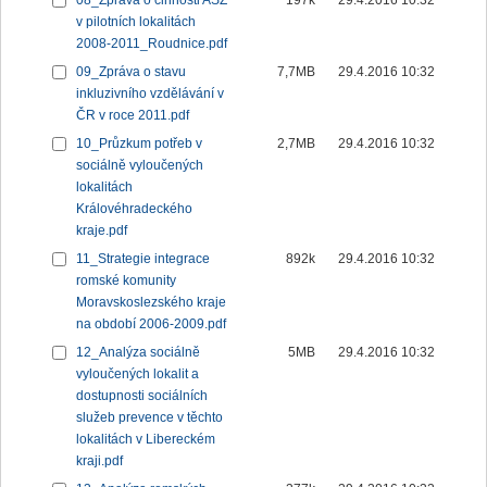
08_Zpráva o činnosti ASZ
197k
29.4.2016 10:32
v pilotních lokalitách
2008-2011_Roudnice.pdf
09_Zpráva o stavu
7,7MB
29.4.2016 10:32
inkluzivního vzdělávání v
ČR v roce 2011.pdf
10_Průzkum potřeb v
2,7MB
29.4.2016 10:32
sociálně vyloučených
lokalitách
Královéhradeckého
kraje.pdf
11_Strategie integrace
892k
29.4.2016 10:32
romské komunity
Moravskoslezského kraje
na období 2006-2009.pdf
12_Analýza sociálně
5MB
29.4.2016 10:32
vyloučených lokalit a
dostupnosti sociálních
služeb prevence v těchto
lokalitách v Libereckém
kraji.pdf