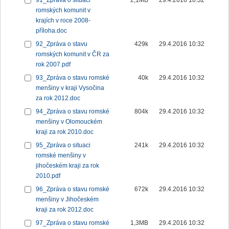
91_Zpráva o situaci
2,1MB
29.4.2016 10:32
romských komunit v
krajích v roce 2008-
příloha.doc
92_Zpráva o stavu
429k
29.4.2016 10:32
romských komunit v ČR za
rok 2007.pdf
93_Zpráva o stavu romské
40k
29.4.2016 10:32
menšiny v kraji Vysočina
za rok 2012.doc
94_Zpráva o stavu romské
804k
29.4.2016 10:32
menšiny v Olomouckém
kraji za rok 2010.doc
95_Zpráva o situaci
241k
29.4.2016 10:32
romské menšiny v
jihočeském kraji za rok
2010.pdf
96_Zpráva o stavu romské
672k
29.4.2016 10:32
menšiny v Jihočeském
kraji za rok 2012.doc
97_Zpráva o stavu romské
1,3MB
29.4.2016 10:32