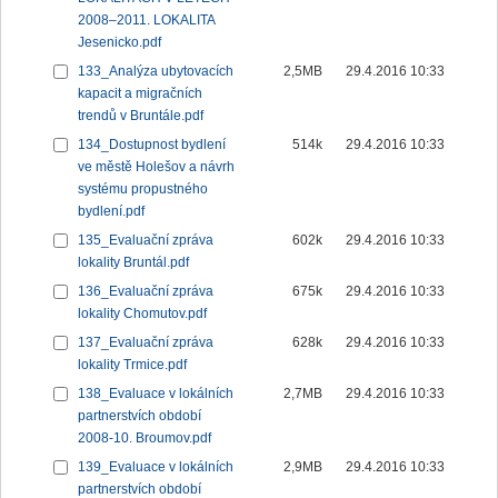
2008–2011. LOKALITA
Jesenicko.pdf
133_Analýza ubytovacích
2,5MB
29.4.2016 10:33
kapacit a migračních
trendů v Bruntále.pdf
134_Dostupnost bydlení
514k
29.4.2016 10:33
ve městě Holešov a návrh
systému propustného
bydlení.pdf
135_Evaluační zpráva
602k
29.4.2016 10:33
lokality Bruntál.pdf
136_Evaluační zpráva
675k
29.4.2016 10:33
lokality Chomutov.pdf
137_Evaluační zpráva
628k
29.4.2016 10:33
lokality Trmice.pdf
138_Evaluace v lokálních
2,7MB
29.4.2016 10:33
partnerstvích období
2008-10. Broumov.pdf
139_Evaluace v lokálních
2,9MB
29.4.2016 10:33
partnerstvích období