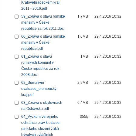
Královéhradeckém kraji
2011 - 2016.pdf
59_Zpráva o stavu romské
1,7MB
29.4.2016 10:32
menšiny v České
republice za rok 2011.doc
60_Zpráva o stavu romské
1,6MB
29.4.2016 10:32
menšiny v České
republice.pdf
61_Zpráva o stavu
1MB
29.4.2016 10:32
romských komunit v
České republice za rok
2008.doc
62_Sumativní
2,9MB
29.4.2016 10:32
evaluace_olomoucký
kraj.pdf
63_Zpráva o ubytovnách
6,4MB
29.4.2016 10:32
na Ostravsku.pdf
64_Výzkum veřejného
355k
29.4.2016 10:32
ochránce práv k otázce
etnického složení žáků
bývalých zvláštních