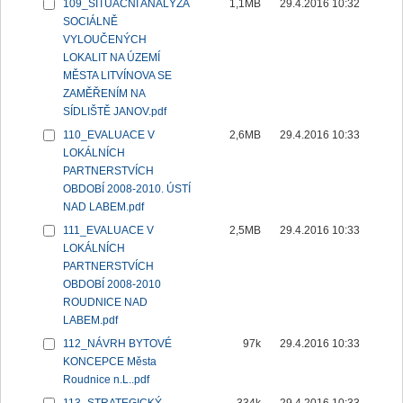
109_SITUAČNÍ ANALÝZA
1,1MB
29.4.2016 10:32
SOCIÁLNĚ
VYLOUČENÝCH
LOKALIT NA ÚZEMÍ
MĚSTA LITVÍNOVA SE
ZAMĚŘENÍM NA
SÍDLIŠTĚ JANOV.pdf
110_EVALUACE V
2,6MB
29.4.2016 10:33
LOKÁLNÍCH
PARTNERSTVÍCH
OBDOBÍ 2008-2010. ÚSTÍ
NAD LABEM.pdf
111_EVALUACE V
2,5MB
29.4.2016 10:33
LOKÁLNÍCH
PARTNERSTVÍCH
OBDOBÍ 2008-2010
ROUDNICE NAD
LABEM.pdf
112_NÁVRH BYTOVÉ
97k
29.4.2016 10:33
KONCEPCE Města
Roudnice n.L..pdf