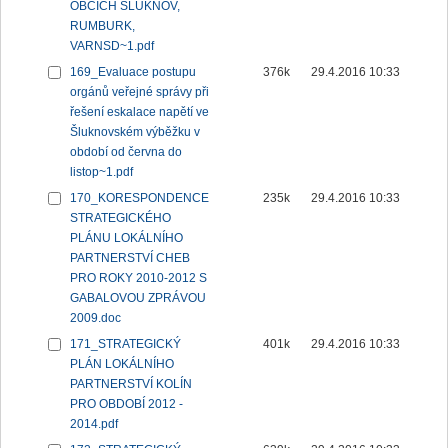
OBCÍCH ŠLUKNOV,
RUMBURK,
VARNSD~1.pdf
169_Evaluace postupu
376k
29.4.2016 10:33
orgánů veřejné správy při
řešení eskalace napětí ve
Šluknovském výběžku v
období od června do
listop~1.pdf
170_KORESPONDENCE
235k
29.4.2016 10:33
STRATEGICKÉHO
PLÁNU LOKÁLNÍHO
PARTNERSTVÍ CHEB
PRO ROKY 2010-2012 S
GABALOVOU ZPRÁVOU
2009.doc
171_STRATEGICKÝ
401k
29.4.2016 10:33
PLÁN LOKÁLNÍHO
PARTNERSTVÍ KOLÍN
PRO OBDOBÍ 2012 -
2014.pdf