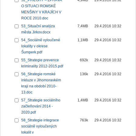
52_PŘÍLOHY – ZPRÁVA
4,9MB
29.4.2016 10:32
O SITUACI ROMSKÉ
MENŠINY V KRAJÍCH V
ROCE 2010.doc
53_Situační analýza
7,4MB
29.4.2016 10:32
města Jirkov.docx
54_Sociálně vyloučené
1,1MB
29.4.2016 10:32
lokality v okrese
Šumperk.pdf
55_Strategie prevence
692k
29.4.2016 10:32
kriminality 2012-2015.pdf
56_Strategie romské
136k
29.4.2016 10:32
inkluze v Jihomoravkém
kraji na období 2010-
13.doc
57_Strategie sociálního
1,4MB
29.4.2016 10:32
začleňování 2014 -
2020.pdf
58_Strategie integrace
763k
29.4.2016 10:32
sociálně vyloučených
lokalit v