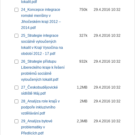
lokalit.pdf
24_Koncepce integrace
750k
29.4.2016 10:32
romské menšiny v
Jihočeském kraji 2012 –
2014.pdf
25_Strategie integrace
327k
29.4.2016 10:32
sociálně vyloučených
lokalit v Kraji Vysočina na
období 2012 - 17.pdf
26_Strategie přístupu
932k
29.4.2016 10:32
Libereckého kraje k řešení
problémů sociálně
vyloučených lokalit.pdf
27_Českobudějovické
1,2MB
29.4.2016 10:32
sídliště Máj.pdf
28_Analýza role krajů v
2MB
29.4.2016 10:32
podpoře inkluzivního
vzdělávání.pdf
29_Analýza bytové
2,3MB
29.4.2016 10:32
problematiky v
Předlicích.pdf