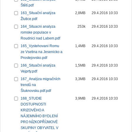
Štětí.pdf
163_Situační analýza
2,8MB
29.4.2016 10:33
Žlutice.pdf
164_Situacni analyza
253k
29.4.2016 10:33
romske populace v
Roudnici nad Labem.pdf
165_Vystehovani Romu
1,4MB
29.4.2016 10:33
ze Vsetina na Jesenicko a
Prostejovsko.pdf
166_Situační analýza
1,5MB
29.4.2016 10:33
Vejprty.pdf
167_Analýza migračních
3,3MB
29.4.2016 10:33
trendů na
Šluknovsku.pdf.pdf
168_STUDIE
3,9MB
29.4.2016 10:33
DOSTUPNOSTI
KRIZOVÉHO A
NÁJEMNÍHO BYDLENÍ
PRO NÍZKOPŘÍJMOVÉ
SKUPINY OBYVATEL V