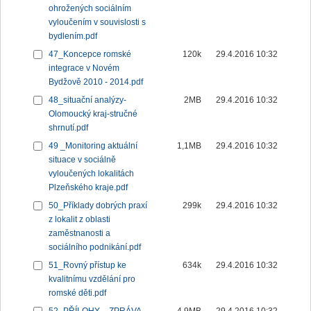
ohrožených sociálním
vyloučením v souvislosti s
bydlením.pdf
47_Koncepce romské
120k
29.4.2016 10:32
integrace v Novém
Bydžově 2010 - 2014.pdf
48_situační analýzy-
2MB
29.4.2016 10:32
Olomoucký kraj-stručné
shrnutí.pdf
49 _Monitoring aktuální
1,1MB
29.4.2016 10:32
situace v sociálně
vyloučených lokalitách
Plzeňského kraje.pdf
50_Příklady dobrých praxí
299k
29.4.2016 10:32
z lokalit z oblasti
zaměstnanosti a
sociálního podnikání.pdf
51_Rovný přístup ke
634k
29.4.2016 10:32
kvalitnímu vzdělání pro
romské děti.pdf