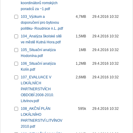
koordinátorů romských
poradců za ~1.pdf
103_Výzkum a
4,7MB
29.4.2016 10:32
doporučení pro bytovou
politiku- Roudnice n.L..pdf
104_Analýza školské sítě
1,5MB
29.4.2016 10:32
ve městě Kutná Hora.pdf
105_Situační analýza
1MB
29.4.2016 10:32
Hodonína.pdf
106_Situační analýza
1,2MB
29.4.2016 10:32
Kolín.pdf
107_EVALUACE V
2,6MB
29.4.2016 10:32
LOKÁLNÍCH
PARTNERSTVÍCH
OBDOBÍ 2008-2010.
Litvínov.pdf
108_AKČNÍ PLÁN
595k
29.4.2016 10:32
LOKÁLNÍHO
PARTNERSTVÍ LITVÍNOV
2010.pdf