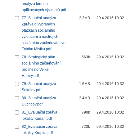
analýza formou
aplikovaných výzkumů.pdf
77_Situační analýza.
2,3MB
29.4.2016 10:32
Zpráva o vybraných
otázkách sociálního
vyloučení a nástrojích
sociálního začleňování ve
Frýdku Místku.pdf
78_Strategický plán
563k
29.4.2016 10:32
sociálního začleňování
pro město Velké
Hamry.pdf
79_Situační analýza-
1,6MB
29.4.2016 10:32
Sokolov.pdf
80_Situační analýza
2,4MB
29.4.2016 10:32
Duchcov.pdf
81_Evaluační zpráva
790k
29.4.2016 10:32
lokality Kadaň.pdf
82_Evaluační zpráva
723k
29.4.2016 10:32
lokality Krupka.pdf