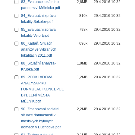
83_Evaluace lokálního
2,6MB
29.4.2016 10:32
partnerství Mělnicko.pdf
84_Evaluační zpráva
810k
29.4.2016 10:32
lokality Sokolov.pdf
85_Evaluační zpráva
793k
29.4.2016 10:32
lokality Vejprty.pdf
86_Kadaň. Situační
696k
29.4.2016 10:32
analýzy ve vybraných
lokalitách 2011.pdf
88_Situační analýza-
1,8MB
29.4.2016 10:32
Krupka.pdf
89_PODKLADOVÁ
1,2MB
29.4.2016 10:32
ANALÝZA PRO
FORMULACI KONCEPCE
BYDLENÍ MĚSTA
MĚLNÍK.pdf
90_Zmapovani socialni
2,2MB
29.4.2016 10:32
situace domacnosti v
mestskych bytovych
domech v Duchcove.pdf