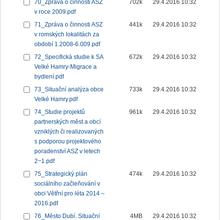
70_Zpráva o činnosti ASZ
702k
29.4.2016 10:32
v roce 2009.pdf
71_Zpráva o činnosti ASZ
441k
29.4.2016 10:32
v romských lokalitách za
období 1.2008-6.009.pdf
72_Specifická studie k SA
672k
29.4.2016 10:32
Velké Hamry-Migrace a
bydlení.pdf
73_Situační analýza obce
733k
29.4.2016 10:32
Velké Hamry.pdf
74_Studie projektů
961k
29.4.2016 10:32
partnerských měst a obcí
vzniklých či realizovaných
s podporou projektového
poradenství ASZ v letech
2~1.pdf
75_Strategický plán
474k
29.4.2016 10:32
sociálního začleňování v
obci Větřní pro léta 2014 –
2016.pdf
76_Město Dubí. Situační
4MB
29.4.2016 10:32