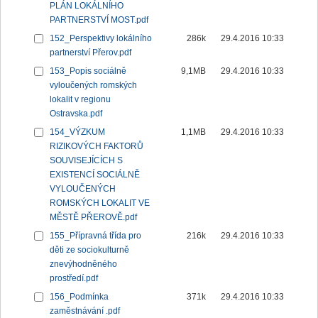
PLÁN LOKÁLNÍHO
PARTNERSTVÍ MOST.pdf
152_Perspektivy lokálního
286k
29.4.2016 10:33
partnerství Přerov.pdf
153_Popis sociálně
9,1MB
29.4.2016 10:33
vyloučených romských
lokalit v regionu
Ostravska.pdf
154_VÝZKUM
1,1MB
29.4.2016 10:33
RIZIKOVÝCH FAKTORŮ
SOUVISEJÍCÍCH S
EXISTENCÍ SOCIÁLNĚ
VYLOUČENÝCH
ROMSKÝCH LOKALIT VE
MĚSTĚ PŘEROVĚ.pdf
155_Přípravná třída pro
216k
29.4.2016 10:33
děti ze sociokulturně
znevýhodněného
prostředí.pdf
156_Podmínka
371k
29.4.2016 10:33
zaměstnávání .pdf