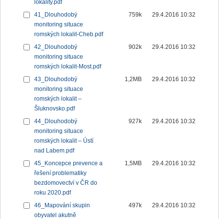
lokality.pdf
41_Dlouhodobý
759k
29.4.2016 10:32
monitoring situace
romských lokalit-Cheb.pdf
42_Dlouhodobý
902k
29.4.2016 10:32
monitoring situace
romských lokalit-Most.pdf
43_Dlouhodobý
1,2MB
29.4.2016 10:32
monitoring situace
romských lokalit –
Šluknovsko.pdf
44_Dlouhodobý
927k
29.4.2016 10:32
monitoring situace
romských lokalit – Ústí
nad Labem.pdf
45_Koncepce prevence a
1,5MB
29.4.2016 10:32
řešení problematiky
bezdomovectví v ČR do
roku 2020.pdf
46_Mapování skupin
497k
29.4.2016 10:32
obyvatel akutně