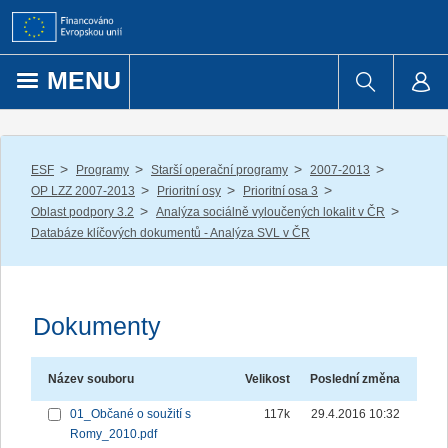
Přejít k obsahu
MENU
/
/
/
/
ESF
Programy
Starší operační programy
2007-2013
/
/
/
OP LZZ 2007-2013
Prioritní osy
Prioritní osa 3
/
/
Oblast podpory 3.2
Analýza sociálně vyloučených lokalit v ČR
Databáze klíčových dokumentů - Analýza SVL v ČR
Dokumenty
Název souboru
Velikost
Poslední změna
01_Občané o soužití s
117k
29.4.2016 10:32
Romy_2010.pdf