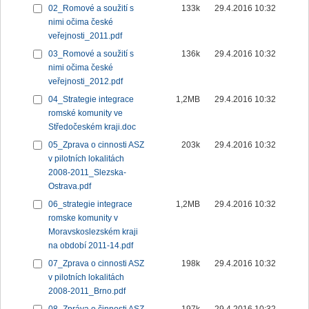
02_Romové a soužití s
133k
29.4.2016 10:32
nimi očima české
veřejnosti_2011.pdf
03_Romové a soužití s
136k
29.4.2016 10:32
nimi očima české
veřejnosti_2012.pdf
04_Strategie integrace
1,2MB
29.4.2016 10:32
romské komunity ve
Středočeském kraji.doc
05_Zprava o cinnosti ASZ
203k
29.4.2016 10:32
v pilotních lokalitách
2008-2011_Slezska-
Ostrava.pdf
06_strategie integrace
1,2MB
29.4.2016 10:32
romske komunity v
Moravskoslezském kraji
na období 2011-14.pdf
07_Zprava o cinnosti ASZ
198k
29.4.2016 10:32
v pilotních lokalitách
2008-2011_Brno.pdf