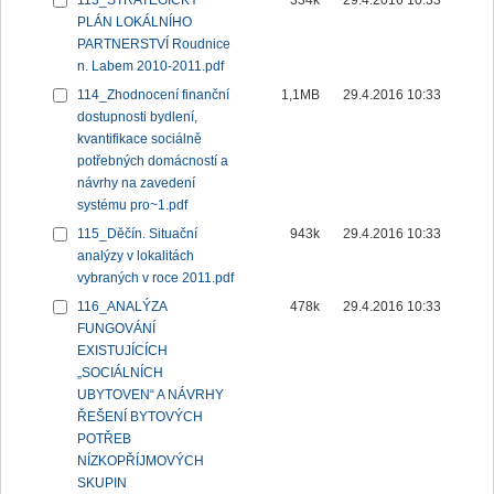
113_STRATEGICKÝ
334k
29.4.2016 10:33
PLÁN LOKÁLNÍHO
PARTNERSTVÍ Roudnice
n. Labem 2010-2011.pdf
114_Zhodnocení finanční
1,1MB
29.4.2016 10:33
dostupnosti bydlení,
kvantifikace sociálně
potřebných domácností a
návrhy na zavedení
systému pro~1.pdf
115_Děčín. Situační
943k
29.4.2016 10:33
analýzy v lokalitách
vybraných v roce 2011.pdf
116_ANALÝZA
478k
29.4.2016 10:33
FUNGOVÁNÍ
EXISTUJÍCÍCH
„SOCIÁLNÍCH
UBYTOVEN“ A NÁVRHY
ŘEŠENÍ BYTOVÝCH
POTŘEB
NÍZKOPŘÍJMOVÝCH
SKUPIN