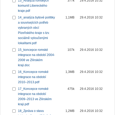
13_Analýza romských
377k
29.4.2016 10:32
komunit Libereckého
kraje.pdf
14_analýza bytové politiky
1,1MB
29.4.2016 10:32
a souvisejících potřeb
vybraných obcí
Plzeňského kraje s tzv.
sociálně vyloučenými
lokalitami.pdf
15_koncepce romské
107k
29.4.2016 10:32
integrace na období 2004-
2008 ve Zlínském
kraji.doc
16_Koncepce romské
1,3MB
29.4.2016 10:32
integrace na období
2010–2013.pdf
17_Koncepce romské
475k
29.4.2016 10:32
integrace na období
2009–2013 ve Zlínském
kraji.pdf
18_Zpráva o stavu
1,2MB
29.4.2016 10:32