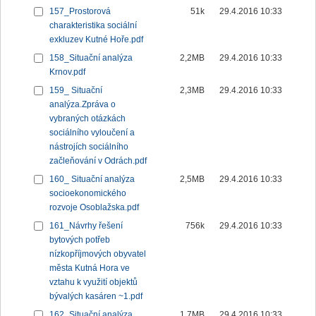
157_Prostorová
51k
29.4.2016 10:33
charakteristika sociální
exkluzev Kutné Hoře.pdf
158_Situační analýza
2,2MB
29.4.2016 10:33
Krnov.pdf
159_ Situační
2,3MB
29.4.2016 10:33
analýza.Zpráva o
vybraných otázkách
sociálního vyloučení a
nástrojích sociálního
začleňování v Odrách.pdf
160_ Situační analýza
2,5MB
29.4.2016 10:33
socioekonomického
rozvoje Osoblažska.pdf
161_Návrhy řešení
756k
29.4.2016 10:33
bytových potřeb
nízkopříjmových obyvatel
města Kutná Hora ve
vztahu k využití objektů
bývalých kasáren ~1.pdf
162_Situační analýza
1,7MB
29.4.2016 10:33