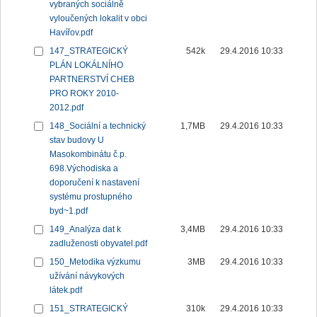
vybraných sociálně
vyloučených lokalit v obci
Havířov.pdf
147_STRATEGICKÝ
542k
29.4.2016 10:33
PLÁN LOKÁLNÍHO
PARTNERSTVÍ CHEB
PRO ROKY 2010-
2012.pdf
148_Sociální a technický
1,7MB
29.4.2016 10:33
stav budovy U
Masokombinátu č.p.
698.Východiska a
doporučení k nastavení
systému prostupného
byd~1.pdf
149_Analýza dat k
3,4MB
29.4.2016 10:33
zadluženosti obyvatel.pdf
150_Metodika výzkumu
3MB
29.4.2016 10:33
užívání návykových
látek.pdf
151_STRATEGICKÝ
310k
29.4.2016 10:33