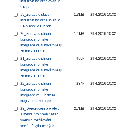
inkluzivního vzdělávání v
ČR.pdf
19_Zpráva o stavu
1,3MB
29.4.2016 10:32
inkluzivního vzdělávání v
ČR v roce 2012.pdf
20_Zpráva o plnění
1,1MB
29.4.2016 10:32
koncepce romské
integrace ve zlínském kraji
za rok 2009.pdf
21_Zpráva o plnění
999k
29.4.2016 10:32
koncepce romské
integrace ve zlínském kraji
za rok 2010.pdf
22_Zpráva o plnění
234k
29.4.2016 10:32
koncepce romské
integrace ve Zlínském
kraji za rok 2007.pdf
23_Doporučení pro obce
2,7MB
29.4.2016 10:32
a města pro předcházení
tvorby a rozšiřování
sociálně vyloučených