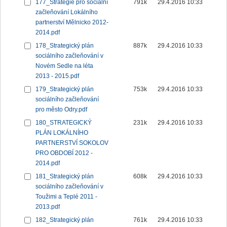
177_Strategie pro sociální
791k
29.4.2016 10:33
začleňování Lokálního
partnerství Mělnicko 2012-
2014.pdf
178_Strategický plán
887k
29.4.2016 10:33
sociálního začleňování v
Novém Sedle na léta
2013 - 2015.pdf
179_Strategický plán
753k
29.4.2016 10:33
sociálního začleňování
pro město Odry.pdf
180_STRATEGICKÝ
231k
29.4.2016 10:33
PLÁN LOKÁLNÍHO
PARTNERSTVÍ SOKOLOV
PRO OBDOBÍ 2012 -
2014.pdf
181_Strategický plán
608k
29.4.2016 10:33
sociálního začleňování v
Toužimi a Teplé 2011 -
2013.pdf
182_Strategický plán
761k
29.4.2016 10:33