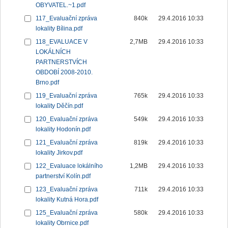
OBYVATEL.~1.pdf
117_Evaluační zpráva
840k
29.4.2016 10:33
lokality Bílina.pdf
118_EVALUACE V
2,7MB
29.4.2016 10:33
LOKÁLNÍCH
PARTNERSTVÍCH
OBDOBÍ 2008-2010.
Brno.pdf
119_Evaluační zpráva
765k
29.4.2016 10:33
lokality Děčín.pdf
120_Evaluační zpráva
549k
29.4.2016 10:33
lokality Hodonín.pdf
121_Evaluační zpráva
819k
29.4.2016 10:33
lokality Jirkov.pdf
122_Evaluace lokálního
1,2MB
29.4.2016 10:33
partnerství Kolín.pdf
123_Evaluační zpráva
711k
29.4.2016 10:33
lokality Kutná Hora.pdf
125_Evaluační zpráva
580k
29.4.2016 10:33
lokality Obrnice.pdf