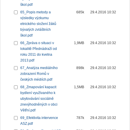
škol.pdf
65_Popis metody a
685k
29.4.2016 10:32
výsledky výzkumu
etnického složení žáků
bývalých zvláštních
škol.pdf
66_Zpráva o situaci v
1,9MB
29.4.2016 10:32
lokalitě Přednádraží od
roku 2011 do kvetna
2013.pdf
67_Analýza mediálního
898k
29.4.2016 10:32
zobrazení Romů v
českých médiích.pdf
68_Zmapování kapacit
1,5MB
29.4.2016 10:32
bydlení využívaného k
ubytovávání sociálně
znevýhodněných v obci
Větřní.pdf
69_Efektivita intervence
787k
29.4.2016 10:32
ASZ.pdf