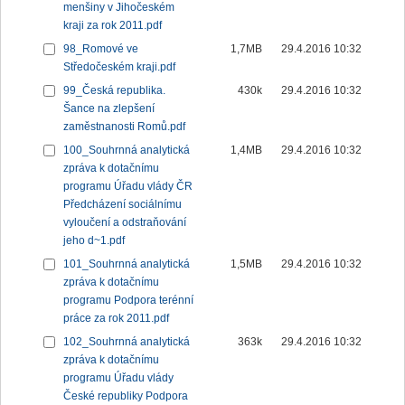
menšiny v Jihočeském
kraji za rok 2011.pdf
98_Romové ve
1,7MB
29.4.2016 10:32
Středočeském kraji.pdf
99_Česká republika.
430k
29.4.2016 10:32
Šance na zlepšení
zaměstnanosti Romů.pdf
100_Souhrnná analytická
1,4MB
29.4.2016 10:32
zpráva k dotačnímu
programu Úřadu vlády ČR
Předcházení sociálnímu
vyloučení a odstraňování
jeho d~1.pdf
101_Souhrnná analytická
1,5MB
29.4.2016 10:32
zpráva k dotačnímu
programu Podpora terénní
práce za rok 2011.pdf
102_Souhrnná analytická
363k
29.4.2016 10:32
zpráva k dotačnímu
programu Úřadu vlády
České republiky Podpora