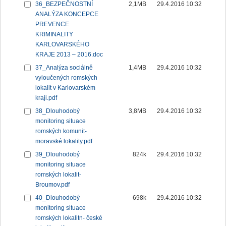
36_BEZPEČNOSTNÍ
2,1MB
29.4.2016 10:32
ANALÝZA KONCEPCE
PREVENCE
KRIMINALITY
KARLOVARSKÉHO
KRAJE 2013 – 2016.doc
37_Analýza sociálně
1,4MB
29.4.2016 10:32
vyloučených romských
lokalit v Karlovarském
kraji.pdf
38_Dlouhodobý
3,8MB
29.4.2016 10:32
monitoring situace
romských komunit-
moravské lokality.pdf
39_Dlouhodobý
824k
29.4.2016 10:32
monitoring situace
romských lokalit-
Broumov.pdf
40_Dlouhodobý
698k
29.4.2016 10:32
monitoring situace
romských lokalitn- české