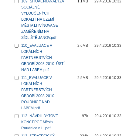
109_SITUAČNÍ ANALÝZA
1,1MB
29.4.2016 10:32
SOCIÁLNĚ
VYLOUČENÝCH
LOKALIT NA ÚZEMÍ
MĚSTA LITVÍNOVA SE
ZAMĚŘENÍM NA
SÍDLIŠTĚ JANOV.pdf
110_EVALUACE V
2,6MB
29.4.2016 10:33
LOKÁLNÍCH
PARTNERSTVÍCH
OBDOBÍ 2008-2010. ÚSTÍ
NAD LABEM.pdf
111_EVALUACE V
2,5MB
29.4.2016 10:33
LOKÁLNÍCH
PARTNERSTVÍCH
OBDOBÍ 2008-2010
ROUDNICE NAD
LABEM.pdf
112_NÁVRH BYTOVÉ
97k
29.4.2016 10:33
KONCEPCE Města
Roudnice n.L..pdf