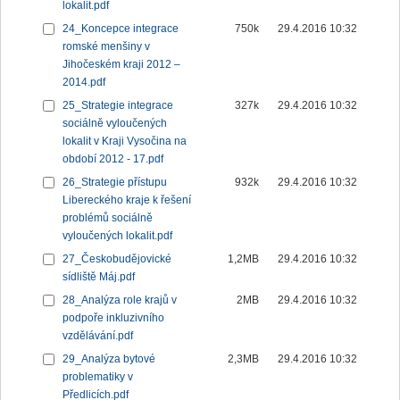
lokalit.pdf
24_Koncepce integrace
750k
29.4.2016 10:32
romské menšiny v
Jihočeském kraji 2012 –
2014.pdf
25_Strategie integrace
327k
29.4.2016 10:32
sociálně vyloučených
lokalit v Kraji Vysočina na
období 2012 - 17.pdf
26_Strategie přístupu
932k
29.4.2016 10:32
Libereckého kraje k řešení
problémů sociálně
vyloučených lokalit.pdf
27_Českobudějovické
1,2MB
29.4.2016 10:32
sídliště Máj.pdf
28_Analýza role krajů v
2MB
29.4.2016 10:32
podpoře inkluzivního
vzdělávání.pdf
29_Analýza bytové
2,3MB
29.4.2016 10:32
problematiky v
Předlicích.pdf