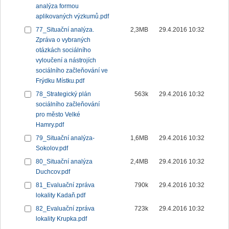
analýza formou
aplikovaných výzkumů.pdf
77_Situační analýza.
2,3MB
29.4.2016 10:32
Zpráva o vybraných
otázkách sociálního
vyloučení a nástrojích
sociálního začleňování ve
Frýdku Místku.pdf
78_Strategický plán
563k
29.4.2016 10:32
sociálního začleňování
pro město Velké
Hamry.pdf
79_Situační analýza-
1,6MB
29.4.2016 10:32
Sokolov.pdf
80_Situační analýza
2,4MB
29.4.2016 10:32
Duchcov.pdf
81_Evaluační zpráva
790k
29.4.2016 10:32
lokality Kadaň.pdf
82_Evaluační zpráva
723k
29.4.2016 10:32
lokality Krupka.pdf