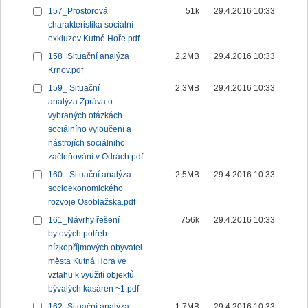
157_Prostorová
51k
29.4.2016 10:33
charakteristika sociální
exkluzev Kutné Hoře.pdf
158_Situační analýza
2,2MB
29.4.2016 10:33
Krnov.pdf
159_ Situační
2,3MB
29.4.2016 10:33
analýza.Zpráva o
vybraných otázkách
sociálního vyloučení a
nástrojích sociálního
začleňování v Odrách.pdf
160_ Situační analýza
2,5MB
29.4.2016 10:33
socioekonomického
rozvoje Osoblažska.pdf
161_Návrhy řešení
756k
29.4.2016 10:33
bytových potřeb
nízkopříjmových obyvatel
města Kutná Hora ve
vztahu k využití objektů
bývalých kasáren ~1.pdf
162_Situační analýza
1,7MB
29.4.2016 10:33