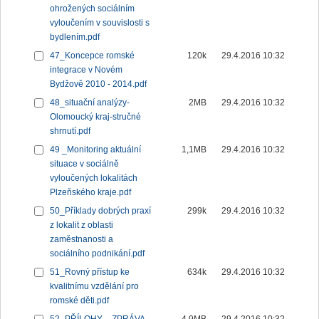
ohrožených sociálním
vyloučením v souvislosti s
bydlením.pdf
47_Koncepce romské
120k
29.4.2016 10:32
integrace v Novém
Bydžově 2010 - 2014.pdf
48_situační analýzy-
2MB
29.4.2016 10:32
Olomoucký kraj-stručné
shrnutí.pdf
49 _Monitoring aktuální
1,1MB
29.4.2016 10:32
situace v sociálně
vyloučených lokalitách
Plzeňského kraje.pdf
50_Příklady dobrých praxí
299k
29.4.2016 10:32
z lokalit z oblasti
zaměstnanosti a
sociálního podnikání.pdf
51_Rovný přístup ke
634k
29.4.2016 10:32
kvalitnímu vzdělání pro
romské děti.pdf