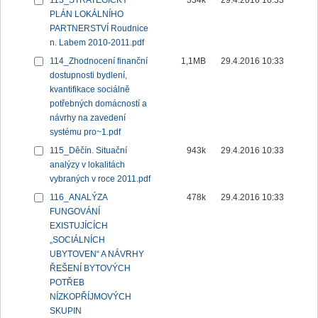
113_STRATEGICKÝ
334k
29.4.2016 10:33
PLÁN LOKÁLNÍHO
PARTNERSTVÍ Roudnice
n. Labem 2010-2011.pdf
114_Zhodnocení finanční
1,1MB
29.4.2016 10:33
dostupnosti bydlení,
kvantifikace sociálně
potřebných domácností a
návrhy na zavedení
systému pro~1.pdf
115_Děčín. Situační
943k
29.4.2016 10:33
analýzy v lokalitách
vybraných v roce 2011.pdf
116_ANALÝZA
478k
29.4.2016 10:33
FUNGOVÁNÍ
EXISTUJÍCÍCH
„SOCIÁLNÍCH
UBYTOVEN“ A NÁVRHY
ŘEŠENÍ BYTOVÝCH
POTŘEB
NÍZKOPŘÍJMOVÝCH
SKUPIN