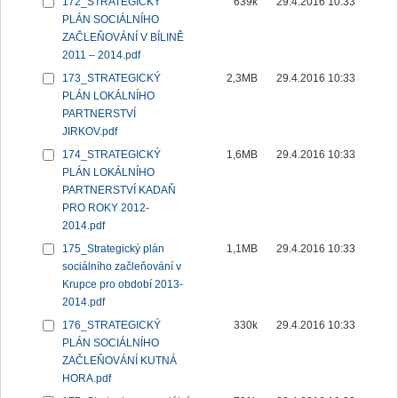
172_STRATEGICKÝ
639k
29.4.2016 10:33
PLÁN SOCIÁLNÍHO
ZAČLEŇOVÁNÍ V BÍLINĚ
2011 – 2014.pdf
173_STRATEGICKÝ
2,3MB
29.4.2016 10:33
PLÁN LOKÁLNÍHO
PARTNERSTVÍ
JIRKOV.pdf
174_STRATEGICKÝ
1,6MB
29.4.2016 10:33
PLÁN LOKÁLNÍHO
PARTNERSTVÍ KADAŇ
PRO ROKY 2012-
2014.pdf
175_Strategický plán
1,1MB
29.4.2016 10:33
sociálního začleňování v
Krupce pro období 2013-
2014.pdf
176_STRATEGICKÝ
330k
29.4.2016 10:33
PLÁN SOCIÁLNÍHO
ZAČLEŇOVÁNÍ KUTNÁ
HORA.pdf