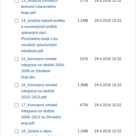
13_Analýza romských
377k
29.4.2016 10:32
komunit Libereckého
kraje.pdf
14_analýza bytové politiky
1,1MB
29.4.2016 10:32
a souvisejících potřeb
vybraných obcí
Plzeňského kraje s tzv.
sociálně vyloučenými
lokalitami.pdf
15_koncepce romské
107k
29.4.2016 10:32
integrace na období 2004-
2008 ve Zlínském
kraji.doc
16_Koncepce romské
1,3MB
29.4.2016 10:32
integrace na období
2010–2013.pdf
17_Koncepce romské
475k
29.4.2016 10:32
integrace na období
2009–2013 ve Zlínském
kraji.pdf
18_Zpráva o stavu
1,2MB
29.4.2016 10:32