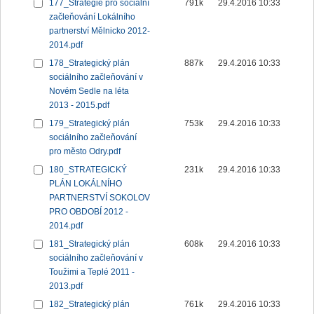
177_Strategie pro sociální
791k
29.4.2016 10:33
začleňování Lokálního
partnerství Mělnicko 2012-
2014.pdf
178_Strategický plán
887k
29.4.2016 10:33
sociálního začleňování v
Novém Sedle na léta
2013 - 2015.pdf
179_Strategický plán
753k
29.4.2016 10:33
sociálního začleňování
pro město Odry.pdf
180_STRATEGICKÝ
231k
29.4.2016 10:33
PLÁN LOKÁLNÍHO
PARTNERSTVÍ SOKOLOV
PRO OBDOBÍ 2012 -
2014.pdf
181_Strategický plán
608k
29.4.2016 10:33
sociálního začleňování v
Toužimi a Teplé 2011 -
2013.pdf
182_Strategický plán
761k
29.4.2016 10:33