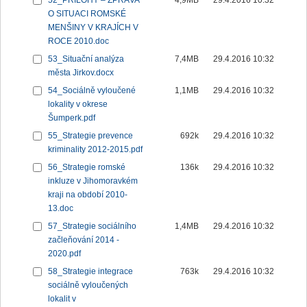
52_PŘÍLOHY – ZPRÁVA
4,9MB
29.4.2016 10:32
O SITUACI ROMSKÉ
MENŠINY V KRAJÍCH V
ROCE 2010.doc
53_Situační analýza
7,4MB
29.4.2016 10:32
města Jirkov.docx
54_Sociálně vyloučené
1,1MB
29.4.2016 10:32
lokality v okrese
Šumperk.pdf
55_Strategie prevence
692k
29.4.2016 10:32
kriminality 2012-2015.pdf
56_Strategie romské
136k
29.4.2016 10:32
inkluze v Jihomoravkém
kraji na období 2010-
13.doc
57_Strategie sociálního
1,4MB
29.4.2016 10:32
začleňování 2014 -
2020.pdf
58_Strategie integrace
763k
29.4.2016 10:32
sociálně vyloučených
lokalit v