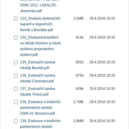
2008–2011. LOKALITA
Jesenicko.pdf
133_Analýza ubytovacích
2,5MB
29.4.2016 10:33
kapacit a migračních
trendů v Bruntále.pdf
134_Dostupnost bydlení
514k
29.4.2016 10:33
ve městě Holešov a návrh
systému propustného
bydlení.pdf
135_Evaluační zpráva
602k
29.4.2016 10:33
lokality Bruntál.pdf
136_Evaluační zpráva
675k
29.4.2016 10:33
lokality Chomutov.pdf
137_Evaluační zpráva
628k
29.4.2016 10:33
lokality Trmice.pdf
138_Evaluace v lokálních
2,7MB
29.4.2016 10:33
partnerstvích období
2008-10. Broumov.pdf
139_Evaluace v lokálních
2,9MB
29.4.2016 10:33
partnerstvích období