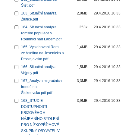
Štětí.pdf
163_Situační analýza
2,8MB
29.4.2016 10:33
Žlutice.pdf
164_Situacni analyza
253k
29.4.2016 10:33
romske populace v
Roudnici nad Labem.pdf
165_Vystehovani Romu
1,4MB
29.4.2016 10:33
ze Vsetina na Jesenicko a
Prostejovsko.pdf
166_Situační analýza
1,5MB
29.4.2016 10:33
Vejprty.pdf
167_Analýza migračních
3,3MB
29.4.2016 10:33
trendů na
Šluknovsku.pdf.pdf
168_STUDIE
3,9MB
29.4.2016 10:33
DOSTUPNOSTI
KRIZOVÉHO A
NÁJEMNÍHO BYDLENÍ
PRO NÍZKOPŘÍJMOVÉ
SKUPINY OBYVATEL V