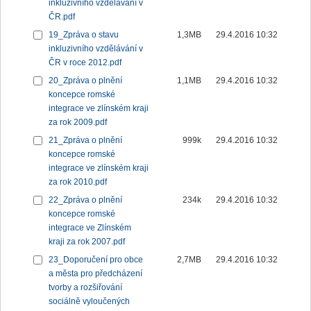
inkluzivního vzdělávání v
ČR.pdf
19_Zpráva o stavu
1,3MB
29.4.2016 10:32
inkluzivního vzdělávání v
ČR v roce 2012.pdf
20_Zpráva o plnění
1,1MB
29.4.2016 10:32
koncepce romské
integrace ve zlínském kraji
za rok 2009.pdf
21_Zpráva o plnění
999k
29.4.2016 10:32
koncepce romské
integrace ve zlínském kraji
za rok 2010.pdf
22_Zpráva o plnění
234k
29.4.2016 10:32
koncepce romské
integrace ve Zlínském
kraji za rok 2007.pdf
23_Doporučení pro obce
2,7MB
29.4.2016 10:32
a města pro předcházení
tvorby a rozšiřování
sociálně vyloučených