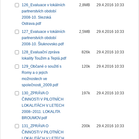
126_Evaluace v lokálních
2,8MB
29.4.2016 10:33
partnerstvích období
2008-10. Slezská
Ostrava.pdf
127_Evaluace v lokálních
2,5MB
29.4.2016 10:33
partnerstvích období
2008-10. Šluknovsko.pdf
128_Evaluační zpráva
826k
29.4.2016 10:33
lokality Toužim a Teplá.pdf
129_Občané o soužití s
120k
29.4.2016 10:33
Romy a o jejich
možnostech ve
společnosti_2009.pdf
130_ZPRÁVA O
197k
29.4.2016 10:33
ČINNOSTI V PILOTNÍCH
LOKALITÁCH V LETECH
2008–2011. LOKALITA
BROUMOV.pdf
131_ZPRÁVA O
200k
29.4.2016 10:33
ČINNOSTI V PILOTNÍCH
LOKALITÁCH V LETECH