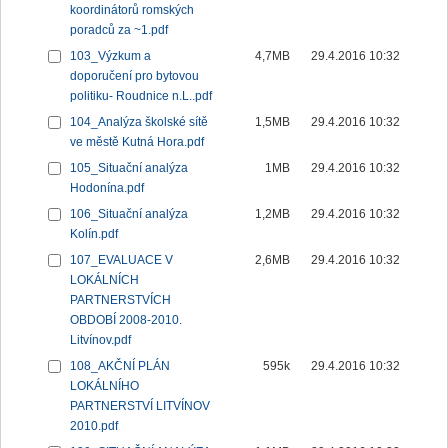
koordinátorů romských
poradců za ~1.pdf
103_Výzkum a
4,7MB
29.4.2016 10:32
doporučení pro bytovou
politiku- Roudnice n.L..pdf
104_Analýza školské sítě
1,5MB
29.4.2016 10:32
ve městě Kutná Hora.pdf
105_Situační analýza
1MB
29.4.2016 10:32
Hodonína.pdf
106_Situační analýza
1,2MB
29.4.2016 10:32
Kolín.pdf
107_EVALUACE V
2,6MB
29.4.2016 10:32
LOKÁLNÍCH
PARTNERSTVÍCH
OBDOBÍ 2008-2010.
Litvínov.pdf
108_AKČNÍ PLÁN
595k
29.4.2016 10:32
LOKÁLNÍHO
PARTNERSTVÍ LITVÍNOV
2010.pdf