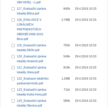
OBYVATEL.~1.pdf
117_Evaluační zpráva
840k
29.4.2016 10:33
lokality Bílina.pdf
118_EVALUACE V
2,7MB
29.4.2016 10:33
LOKÁLNÍCH
PARTNERSTVÍCH
OBDOBÍ 2008-2010.
Brno.pdf
119_Evaluační zpráva
765k
29.4.2016 10:33
lokality Děčín.pdf
120_Evaluační zpráva
549k
29.4.2016 10:33
lokality Hodonín.pdf
121_Evaluační zpráva
819k
29.4.2016 10:33
lokality Jirkov.pdf
122_Evaluace lokálního
1,2MB
29.4.2016 10:33
partnerství Kolín.pdf
123_Evaluační zpráva
711k
29.4.2016 10:33
lokality Kutná Hora.pdf
125_Evaluační zpráva
580k
29.4.2016 10:33
lokality Obrnice.pdf