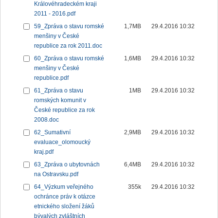
Královéhradeckém kraji
2011 - 2016.pdf
59_Zpráva o stavu romské
1,7MB
29.4.2016 10:32
menšiny v České
republice za rok 2011.doc
60_Zpráva o stavu romské
1,6MB
29.4.2016 10:32
menšiny v České
republice.pdf
61_Zpráva o stavu
1MB
29.4.2016 10:32
romských komunit v
České republice za rok
2008.doc
62_Sumativní
2,9MB
29.4.2016 10:32
evaluace_olomoucký
kraj.pdf
63_Zpráva o ubytovnách
6,4MB
29.4.2016 10:32
na Ostravsku.pdf
64_Výzkum veřejného
355k
29.4.2016 10:32
ochránce práv k otázce
etnického složení žáků
bývalých zvláštních