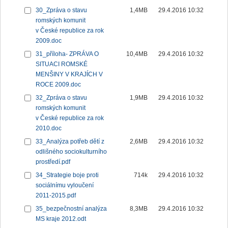
30_Zpráva o stavu
1,4MB
29.4.2016 10:32
romských komunit
v České republice za rok
2009.doc
31_příloha- ZPRÁVA O
10,4MB
29.4.2016 10:32
SITUACI ROMSKÉ
MENŠINY V KRAJÍCH V
ROCE 2009.doc
32_Zpráva o stavu
1,9MB
29.4.2016 10:32
romských komunit
v České republice za rok
2010.doc
33_Analýza potřeb dětí z
2,6MB
29.4.2016 10:32
odlišného sociokulturního
prostředí.pdf
34_Strategie boje proti
714k
29.4.2016 10:32
sociálnímu vyloučení
2011-2015.pdf
35_bezpečnostní analýza
8,3MB
29.4.2016 10:32
MS kraje 2012.odt