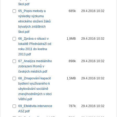
škol.pdf
65_Popis metody a
685k
29.4.2016 10:32
výsledky výzkumu
etnického složení žáků
bývalých zvláštních
škol.pdf
66_Zpráva o situaci v
1,9MB
29.4.2016 10:32
lokalitě Přednádraží od
roku 2011 do kvetna
2013.pdf
67_Analýza mediálního
898k
29.4.2016 10:32
zobrazení Romů v
českých médiích.pdf
68_Zmapování kapacit
1,5MB
29.4.2016 10:32
bydlení využívaného k
ubytovávání sociálně
znevýhodněných v obci
Větřní.pdf
69_Efektivita intervence
787k
29.4.2016 10:32
ASZ.pdf