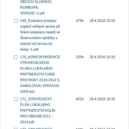
OBCÍCH ŠLUKNOV,
RUMBURK,
VARNSD~1.pdf
169_Evaluace postupu
376k
29.4.2016 10:33
orgánů veřejné správy při
řešení eskalace napětí ve
Šluknovském výběžku v
období od června do
listop~1.pdf
170_KORESPONDENCE
235k
29.4.2016 10:33
STRATEGICKÉHO
PLÁNU LOKÁLNÍHO
PARTNERSTVÍ CHEB
PRO ROKY 2010-2012 S
GABALOVOU ZPRÁVOU
2009.doc
171_STRATEGICKÝ
401k
29.4.2016 10:33
PLÁN LOKÁLNÍHO
PARTNERSTVÍ KOLÍN
PRO OBDOBÍ 2012 -
2014.pdf