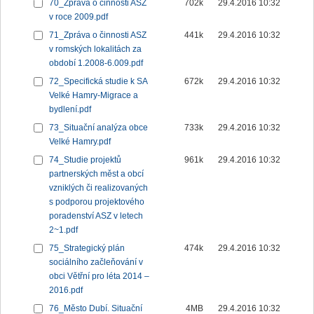
70_Zpráva o činnosti ASZ
702k
29.4.2016 10:32
v roce 2009.pdf
71_Zpráva o činnosti ASZ
441k
29.4.2016 10:32
v romských lokalitách za
období 1.2008-6.009.pdf
72_Specifická studie k SA
672k
29.4.2016 10:32
Velké Hamry-Migrace a
bydlení.pdf
73_Situační analýza obce
733k
29.4.2016 10:32
Velké Hamry.pdf
74_Studie projektů
961k
29.4.2016 10:32
partnerských měst a obcí
vzniklých či realizovaných
s podporou projektového
poradenství ASZ v letech
2~1.pdf
75_Strategický plán
474k
29.4.2016 10:32
sociálního začleňování v
obci Větřní pro léta 2014 –
2016.pdf
76_Město Dubí. Situační
4MB
29.4.2016 10:32