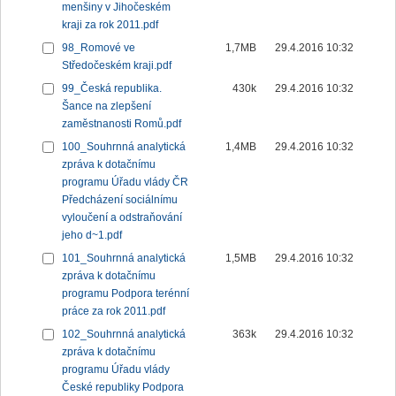
menšiny v Jihočeském
kraji za rok 2011.pdf
98_Romové ve
1,7MB
29.4.2016 10:32
Středočeském kraji.pdf
99_Česká republika.
430k
29.4.2016 10:32
Šance na zlepšení
zaměstnanosti Romů.pdf
100_Souhrnná analytická
1,4MB
29.4.2016 10:32
zpráva k dotačnímu
programu Úřadu vlády ČR
Předcházení sociálnímu
vyloučení a odstraňování
jeho d~1.pdf
101_Souhrnná analytická
1,5MB
29.4.2016 10:32
zpráva k dotačnímu
programu Podpora terénní
práce za rok 2011.pdf
102_Souhrnná analytická
363k
29.4.2016 10:32
zpráva k dotačnímu
programu Úřadu vlády
České republiky Podpora