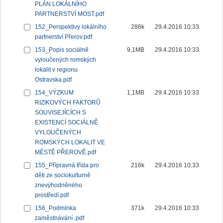
PLÁN LOKÁLNÍHO
PARTNERSTVÍ MOST.pdf
152_Perspektivy lokálního
286k
29.4.2016 10:33
partnerství Přerov.pdf
153_Popis sociálně
9,1MB
29.4.2016 10:33
vyloučených romských
lokalit v regionu
Ostravska.pdf
154_VÝZKUM
1,1MB
29.4.2016 10:33
RIZIKOVÝCH FAKTORŮ
SOUVISEJÍCÍCH S
EXISTENCÍ SOCIÁLNĚ
VYLOUČENÝCH
ROMSKÝCH LOKALIT VE
MĚSTĚ PŘEROVĚ.pdf
155_Přípravná třída pro
216k
29.4.2016 10:33
děti ze sociokulturně
znevýhodněného
prostředí.pdf
156_Podmínka
371k
29.4.2016 10:33
zaměstnávání .pdf