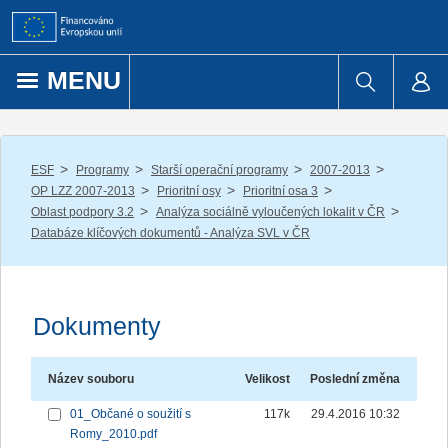
Přejít k obsahu
MENU
/
/
/
/
ESF
Programy
Starší operační programy
2007-2013
/
/
/
OP LZZ 2007-2013
Prioritní osy
Prioritní osa 3
/
/
Oblast podpory 3.2
Analýza sociálně vyloučených lokalit v ČR
Databáze klíčových dokumentů - Analýza SVL v ČR
Dokumenty
Název souboru
Velikost
Poslední změna
01_Občané o soužití s
117k
29.4.2016 10:32
Romy_2010.pdf