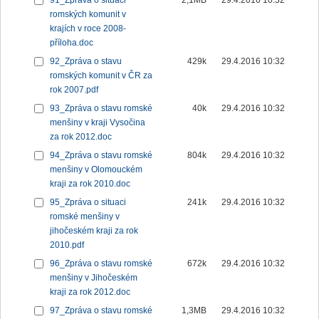
91_Zpráva o situaci
2,1MB
29.4.2016 10:32
romských komunit v
krajích v roce 2008-
příloha.doc
92_Zpráva o stavu
429k
29.4.2016 10:32
romských komunit v ČR za
rok 2007.pdf
93_Zpráva o stavu romské
40k
29.4.2016 10:32
menšiny v kraji Vysočina
za rok 2012.doc
94_Zpráva o stavu romské
804k
29.4.2016 10:32
menšiny v Olomouckém
kraji za rok 2010.doc
95_Zpráva o situaci
241k
29.4.2016 10:32
romské menšiny v
jihočeském kraji za rok
2010.pdf
96_Zpráva o stavu romské
672k
29.4.2016 10:32
menšiny v Jihočeském
kraji za rok 2012.doc
97_Zpráva o stavu romské
1,3MB
29.4.2016 10:32