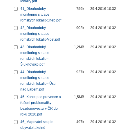
lokality.pdf
41_Dlouhodobý
759k
29.4.2016 10:32
monitoring situace
romských lokalit-Cheb.pdf
42_Dlouhodobý
902k
29.4.2016 10:32
monitoring situace
romských lokalit-Most.pdf
43_Dlouhodobý
1,2MB
29.4.2016 10:32
monitoring situace
romských lokalit –
Šluknovsko.pdf
44_Dlouhodobý
927k
29.4.2016 10:32
monitoring situace
romských lokalit – Ústí
nad Labem.pdf
45_Koncepce prevence a
1,5MB
29.4.2016 10:32
řešení problematiky
bezdomovectví v ČR do
roku 2020.pdf
46_Mapování skupin
497k
29.4.2016 10:32
obyvatel akutně