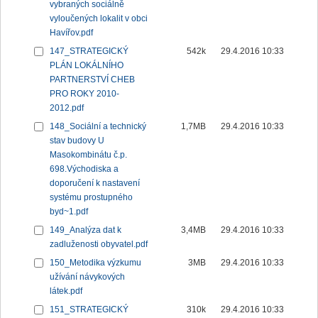
vybraných sociálně
vyloučených lokalit v obci
Havířov.pdf
147_STRATEGICKÝ
542k
29.4.2016 10:33
PLÁN LOKÁLNÍHO
PARTNERSTVÍ CHEB
PRO ROKY 2010-
2012.pdf
148_Sociální a technický
1,7MB
29.4.2016 10:33
stav budovy U
Masokombinátu č.p.
698.Východiska a
doporučení k nastavení
systému prostupného
byd~1.pdf
149_Analýza dat k
3,4MB
29.4.2016 10:33
zadluženosti obyvatel.pdf
150_Metodika výzkumu
3MB
29.4.2016 10:33
užívání návykových
látek.pdf
151_STRATEGICKÝ
310k
29.4.2016 10:33