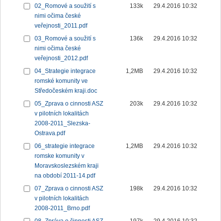
02_Romové a soužití s
133k
29.4.2016 10:32
nimi očima české
veřejnosti_2011.pdf
03_Romové a soužití s
136k
29.4.2016 10:32
nimi očima české
veřejnosti_2012.pdf
04_Strategie integrace
1,2MB
29.4.2016 10:32
romské komunity ve
Středočeském kraji.doc
05_Zprava o cinnosti ASZ
203k
29.4.2016 10:32
v pilotních lokalitách
2008-2011_Slezska-
Ostrava.pdf
06_strategie integrace
1,2MB
29.4.2016 10:32
romske komunity v
Moravskoslezském kraji
na období 2011-14.pdf
07_Zprava o cinnosti ASZ
198k
29.4.2016 10:32
v pilotních lokalitách
2008-2011_Brno.pdf