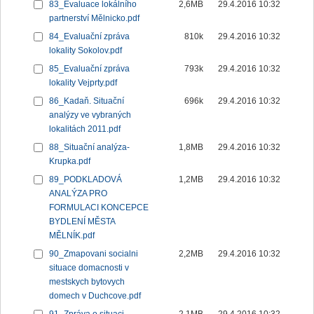
83_Evaluace lokálního
2,6MB
29.4.2016 10:32
partnerství Mělnicko.pdf
84_Evaluační zpráva
810k
29.4.2016 10:32
lokality Sokolov.pdf
85_Evaluační zpráva
793k
29.4.2016 10:32
lokality Vejprty.pdf
86_Kadaň. Situační
696k
29.4.2016 10:32
analýzy ve vybraných
lokalitách 2011.pdf
88_Situační analýza-
1,8MB
29.4.2016 10:32
Krupka.pdf
89_PODKLADOVÁ
1,2MB
29.4.2016 10:32
ANALÝZA PRO
FORMULACI KONCEPCE
BYDLENÍ MĚSTA
MĚLNÍK.pdf
90_Zmapovani socialni
2,2MB
29.4.2016 10:32
situace domacnosti v
mestskych bytovych
domech v Duchcove.pdf