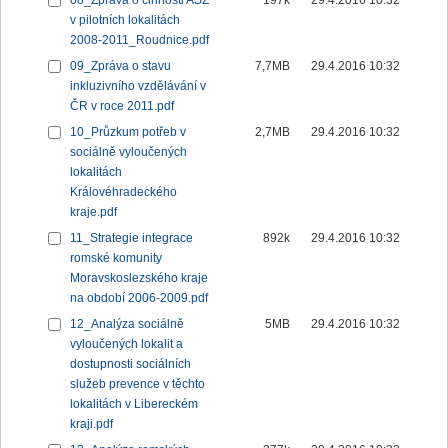
08_Zpráva o činnosti ASZ
197k
29.4.2016 10:32
v pilotních lokalitách
2008-2011_Roudnice.pdf
09_Zpráva o stavu
7,7MB
29.4.2016 10:32
inkluzivního vzdělávání v
ČR v roce 2011.pdf
10_Průzkum potřeb v
2,7MB
29.4.2016 10:32
sociálně vyloučených
lokalitách
Královéhradeckého
kraje.pdf
11_Strategie integrace
892k
29.4.2016 10:32
romské komunity
Moravskoslezského kraje
na období 2006-2009.pdf
12_Analýza sociálně
5MB
29.4.2016 10:32
vyloučených lokalit a
dostupnosti sociálních
služeb prevence v těchto
lokalitách v Libereckém
kraji.pdf