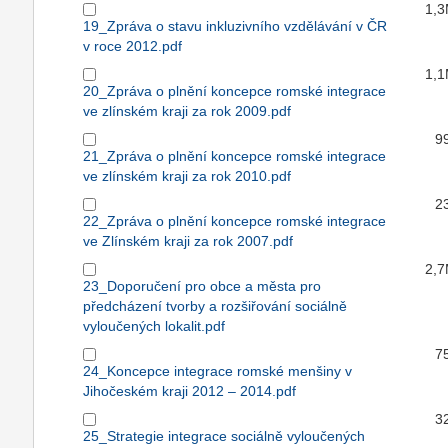
1,
19_Zpráva o stavu inkluzivního vzdělávání v ČR
v roce 2012.pdf
1,
20_Zpráva o plnění koncepce romské integrace
ve zlínském kraji za rok 2009.pdf
9
21_Zpráva o plnění koncepce romské integrace
ve zlínském kraji za rok 2010.pdf
2
22_Zpráva o plnění koncepce romské integrace
ve Zlínském kraji za rok 2007.pdf
2,
23_Doporučení pro obce a města pro
předcházení tvorby a rozšiřování sociálně
vyloučených lokalit.pdf
7
24_Koncepce integrace romské menšiny v
Jihočeském kraji 2012 – 2014.pdf
3
25_Strategie integrace sociálně vyloučených