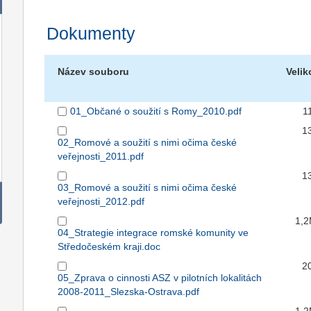
Dokumenty
Název souboru
Velik
01_Občané o soužití s Romy_2010.pdf
1
1
02_Romové a soužití s nimi očima české
veřejnosti_2011.pdf
1
03_Romové a soužití s nimi očima české
veřejnosti_2012.pdf
1,
04_Strategie integrace romské komunity ve
Středočeském kraji.doc
2
05_Zprava o cinnosti ASZ v pilotních lokalitách
2008-2011_Slezska-Ostrava.pdf