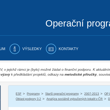
Operační prog
UM
VÝSLEDKY
KONTAKTY
 v jejichž rámci je (bylo) možné žádat o finanční podporu. K aktuál
,
výzvy
k předkládání projektů, odkazy na
metodické příručky
, souvise
/
/
/
/
ESF
Programy
Starší operační programy
2007-2013
OP 
/
/
Oblast podpory 3.2
Analýza sociálně vyloučených lokalit v ČR
D