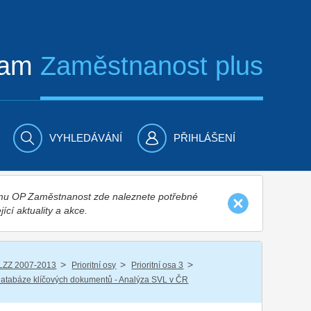
ram
Zaměstnanost plus
VYHLEDÁVÁNÍ
PŘIHLÁŠENÍ
nímu OP Zaměstnanost zde naleznete potřebné
jící aktuality a akce.
/
/
/
LZZ 2007-2013
Prioritní osy
Prioritní osa 3
atabáze klíčových dokumentů - Analýza SVL v ČR