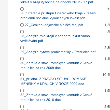
lokalit v Kraji Vysočina na období 2012 - 17.pdf
9
26_Strategie přístupu Libereckého kraje k řešení
problémů sociálně vyloučených lokalit.pdf
27_Českobudějovické sídliště Máj.pdf
1,
2
28_Analýza role krajů v podpoře inkluzivního
vzdělávání.pdf
2,
29_Analýza bytové problematiky v Předlicích.pdf
1,
30_Zpráva o stavu romských komunit v České
republice za rok 2009.doc
10,
31_příloha- ZPRÁVA O SITUACI ROMSKÉ
MENŠINY V KRAJÍCH V ROCE 2009.doc
1,
32_Zpráva o stavu romských komunit v České
republice za rok 2010.doc
2,