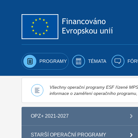
Přejít k obsahu
PROGRAMY
TÉMATA
FÓR
Všechny operační programy ESF řízené MPSV,
informace o zaměření operačního programu
OPZ+ 2021-2027
STARŠÍ OPERAČNÍ PROGRAMY