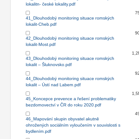
lokalitn- české lokality.pdf
7
41_Dlouhodobý monitoring situace romských
lokalit-Cheb.pdf
9
42_Dlouhodobý monitoring situace romských
lokalit-Most.pdf
1,
43_Dlouhodobý monitoring situace romských
lokalit – Šluknovsko.pdf
9
44_Dlouhodobý monitoring situace romských
lokalit – Ústí nad Labem.pdf
1,
45_Koncepce prevence a řešení problematiky
bezdomovectví v ČR do roku 2020.pdf
4
46_Mapování skupin obyvatel akutně
ohrožených sociálním vyloučením v souvislosti s
bydlením.pdf