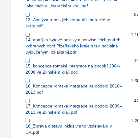
lokalitách v Libereckém kraji.pdf
3
13_Analýza romských komunit Libereckého
kraje.pdf
1,
14_analýza bytové politiky a souvisejících potřeb
vybraných obcí Plzeňského kraje s tzv. sociálně
vyloučenými lokalitami.pdf
1
15_koncepce romské integrace na období 2004-
2008 ve Zlínském kraji.doc
1,
16_Koncepce romské integrace na období 2010–
2013.pdf
4
17_Koncepce romské integrace na období 2009–
2013 ve Zlínském kraji.pdf
1,
18_Zpráva o stavu inkluzivního vzdělávání v
ČR.pdf