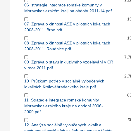
1,
06_strategie integrace romske komunity v
Moravskoslezském kraji na období 2011-14.pdf
1
07_Zprava o cinnosti ASZ v pilotních lokalitách
2008-2011_Brno.pdf
1
08_Zpráva o činnosti ASZ v pilotních lokalitách
2008-2011_Roudnice.pdf
7,
09_Zpráva o stavu inkluzivního vzdělávání v ČR
v roce 2011.pdf
2,
10_Průzkum potřeb v sociálně vyloučených
lokalitách Královéhradeckého kraje.pdf
8
11_Strategie integrace romské komunity
Moravskoslezského kraje na období 2006-
2009.pdf
5
12_Analýza sociálně vyloučených lokalit a
dostupnosti sociálních služeb prevence v těchto