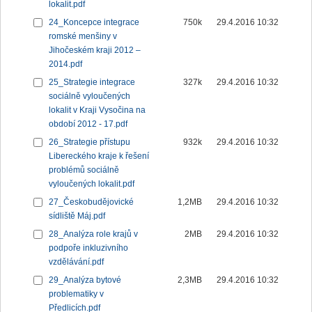
lokalit.pdf
24_Koncepce integrace
750k
29.4.2016 10:32
romské menšiny v
Jihočeském kraji 2012 –
2014.pdf
25_Strategie integrace
327k
29.4.2016 10:32
sociálně vyloučených
lokalit v Kraji Vysočina na
období 2012 - 17.pdf
26_Strategie přístupu
932k
29.4.2016 10:32
Libereckého kraje k řešení
problémů sociálně
vyloučených lokalit.pdf
27_Českobudějovické
1,2MB
29.4.2016 10:32
sídliště Máj.pdf
28_Analýza role krajů v
2MB
29.4.2016 10:32
podpoře inkluzivního
vzdělávání.pdf
29_Analýza bytové
2,3MB
29.4.2016 10:32
problematiky v
Předlicích.pdf