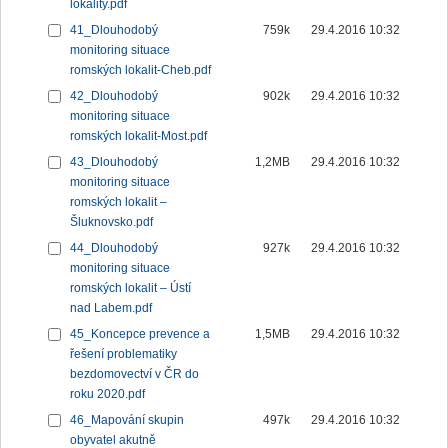
lokality.pdf
41_Dlouhodobý
759k
29.4.2016 10:32
monitoring situace
romských lokalit-Cheb.pdf
42_Dlouhodobý
902k
29.4.2016 10:32
monitoring situace
romských lokalit-Most.pdf
43_Dlouhodobý
1,2MB
29.4.2016 10:32
monitoring situace
romských lokalit –
Šluknovsko.pdf
44_Dlouhodobý
927k
29.4.2016 10:32
monitoring situace
romských lokalit – Ústí
nad Labem.pdf
45_Koncepce prevence a
1,5MB
29.4.2016 10:32
řešení problematiky
bezdomovectví v ČR do
roku 2020.pdf
46_Mapování skupin
497k
29.4.2016 10:32
obyvatel akutně