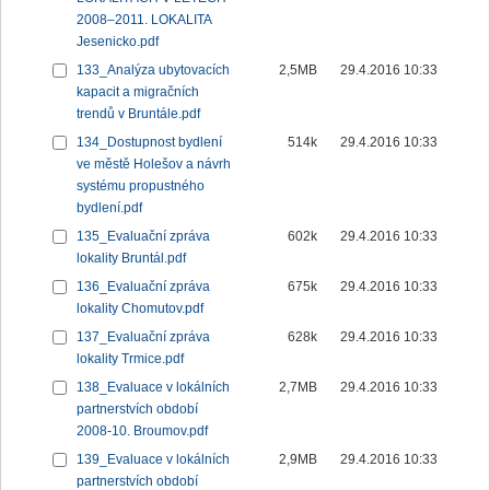
2008–2011. LOKALITA
Jesenicko.pdf
133_Analýza ubytovacích
2,5MB
29.4.2016 10:33
kapacit a migračních
trendů v Bruntále.pdf
134_Dostupnost bydlení
514k
29.4.2016 10:33
ve městě Holešov a návrh
systému propustného
bydlení.pdf
135_Evaluační zpráva
602k
29.4.2016 10:33
lokality Bruntál.pdf
136_Evaluační zpráva
675k
29.4.2016 10:33
lokality Chomutov.pdf
137_Evaluační zpráva
628k
29.4.2016 10:33
lokality Trmice.pdf
138_Evaluace v lokálních
2,7MB
29.4.2016 10:33
partnerstvích období
2008-10. Broumov.pdf
139_Evaluace v lokálních
2,9MB
29.4.2016 10:33
partnerstvích období