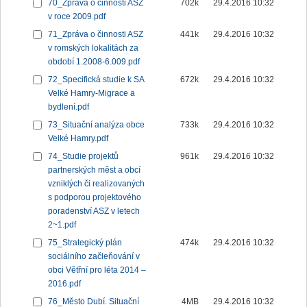
70_Zpráva o činnosti ASZ
702k
29.4.2016 10:32
v roce 2009.pdf
71_Zpráva o činnosti ASZ
441k
29.4.2016 10:32
v romských lokalitách za
období 1.2008-6.009.pdf
72_Specifická studie k SA
672k
29.4.2016 10:32
Velké Hamry-Migrace a
bydlení.pdf
73_Situační analýza obce
733k
29.4.2016 10:32
Velké Hamry.pdf
74_Studie projektů
961k
29.4.2016 10:32
partnerských měst a obcí
vzniklých či realizovaných
s podporou projektového
poradenství ASZ v letech
2~1.pdf
75_Strategický plán
474k
29.4.2016 10:32
sociálního začleňování v
obci Větřní pro léta 2014 –
2016.pdf
76_Město Dubí. Situační
4MB
29.4.2016 10:32