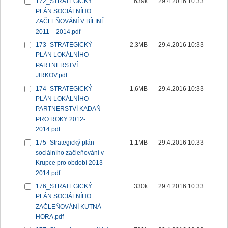
172_STRATEGICKÝ
639k
29.4.2016 10:33
PLÁN SOCIÁLNÍHO
ZAČLEŇOVÁNÍ V BÍLINĚ
2011 – 2014.pdf
173_STRATEGICKÝ
2,3MB
29.4.2016 10:33
PLÁN LOKÁLNÍHO
PARTNERSTVÍ
JIRKOV.pdf
174_STRATEGICKÝ
1,6MB
29.4.2016 10:33
PLÁN LOKÁLNÍHO
PARTNERSTVÍ KADAŇ
PRO ROKY 2012-
2014.pdf
175_Strategický plán
1,1MB
29.4.2016 10:33
sociálního začleňování v
Krupce pro období 2013-
2014.pdf
176_STRATEGICKÝ
330k
29.4.2016 10:33
PLÁN SOCIÁLNÍHO
ZAČLEŇOVÁNÍ KUTNÁ
HORA.pdf