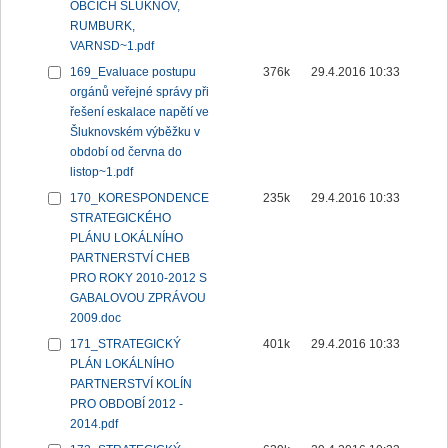
OBCÍCH ŠLUKNOV,
RUMBURK,
VARNSD~1.pdf
169_Evaluace postupu
376k
29.4.2016 10:33
orgánů veřejné správy při
řešení eskalace napětí ve
Šluknovském výběžku v
období od června do
listop~1.pdf
170_KORESPONDENCE
235k
29.4.2016 10:33
STRATEGICKÉHO
PLÁNU LOKÁLNÍHO
PARTNERSTVÍ CHEB
PRO ROKY 2010-2012 S
GABALOVOU ZPRÁVOU
2009.doc
171_STRATEGICKÝ
401k
29.4.2016 10:33
PLÁN LOKÁLNÍHO
PARTNERSTVÍ KOLÍN
PRO OBDOBÍ 2012 -
2014.pdf