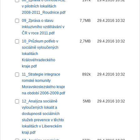
08_Zpráva o činnosti ASZ
197k
29.4.2016 10:32
v pilotních lokalitách
2008-2011_Roudnice.pdf
09_Zpráva o stavu
7,7MB
29.4.2016 10:32
inkluzivního vzdělávání v
ČR v roce 2011.pdf
10_Průzkum potřeb v
2,7MB
29.4.2016 10:32
sociálně vyloučených
lokalitách
Královéhradeckého
kraje.pdf
11_Strategie integrace
892k
29.4.2016 10:32
romské komunity
Moravskoslezského kraje
na období 2006-2009.pdf
12_Analýza sociálně
5MB
29.4.2016 10:32
vyloučených lokalit a
dostupnosti sociálních
služeb prevence v těchto
lokalitách v Libereckém
kraji.pdf