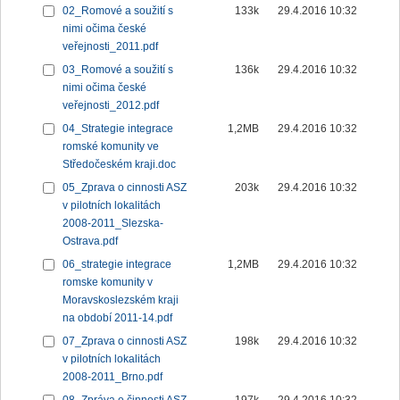
02_Romové a soužití s
133k
29.4.2016 10:32
nimi očima české
veřejnosti_2011.pdf
03_Romové a soužití s
136k
29.4.2016 10:32
nimi očima české
veřejnosti_2012.pdf
04_Strategie integrace
1,2MB
29.4.2016 10:32
romské komunity ve
Středočeském kraji.doc
05_Zprava o cinnosti ASZ
203k
29.4.2016 10:32
v pilotních lokalitách
2008-2011_Slezska-
Ostrava.pdf
06_strategie integrace
1,2MB
29.4.2016 10:32
romske komunity v
Moravskoslezském kraji
na období 2011-14.pdf
07_Zprava o cinnosti ASZ
198k
29.4.2016 10:32
v pilotních lokalitách
2008-2011_Brno.pdf