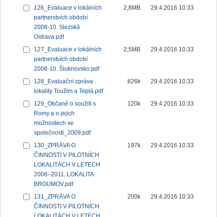
126_Evaluace v lokálních
2,8MB
29.4.2016 10:33
partnerstvích období
2008-10. Slezská
Ostrava.pdf
127_Evaluace v lokálních
2,5MB
29.4.2016 10:33
partnerstvích období
2008-10. Šluknovsko.pdf
128_Evaluační zpráva
826k
29.4.2016 10:33
lokality Toužim a Teplá.pdf
129_Občané o soužití s
120k
29.4.2016 10:33
Romy a o jejich
možnostech ve
společnosti_2009.pdf
130_ZPRÁVA O
197k
29.4.2016 10:33
ČINNOSTI V PILOTNÍCH
LOKALITÁCH V LETECH
2008–2011. LOKALITA
BROUMOV.pdf
131_ZPRÁVA O
200k
29.4.2016 10:33
ČINNOSTI V PILOTNÍCH
LOKALITÁCH V LETECH