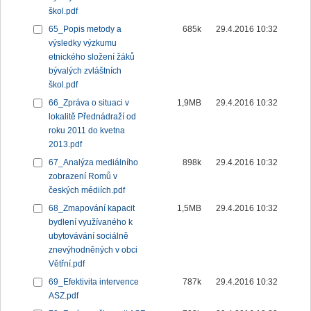
škol.pdf
65_Popis metody a
685k
29.4.2016 10:32
výsledky výzkumu
etnického složení žáků
bývalých zvláštních
škol.pdf
66_Zpráva o situaci v
1,9MB
29.4.2016 10:32
lokalitě Přednádraží od
roku 2011 do kvetna
2013.pdf
67_Analýza mediálního
898k
29.4.2016 10:32
zobrazení Romů v
českých médiích.pdf
68_Zmapování kapacit
1,5MB
29.4.2016 10:32
bydlení využívaného k
ubytovávání sociálně
znevýhodněných v obci
Větřní.pdf
69_Efektivita intervence
787k
29.4.2016 10:32
ASZ.pdf