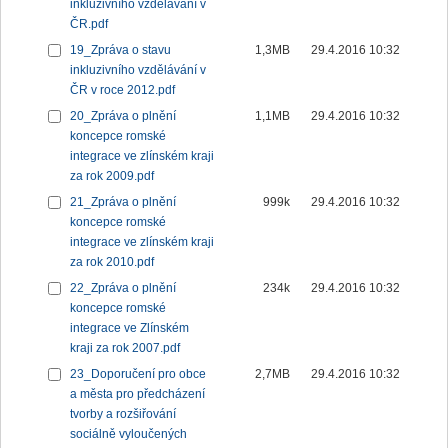
inkluzivního vzdělávání v
ČR.pdf
19_Zpráva o stavu
1,3MB
29.4.2016 10:32
inkluzivního vzdělávání v
ČR v roce 2012.pdf
20_Zpráva o plnění
1,1MB
29.4.2016 10:32
koncepce romské
integrace ve zlínském kraji
za rok 2009.pdf
21_Zpráva o plnění
999k
29.4.2016 10:32
koncepce romské
integrace ve zlínském kraji
za rok 2010.pdf
22_Zpráva o plnění
234k
29.4.2016 10:32
koncepce romské
integrace ve Zlínském
kraji za rok 2007.pdf
23_Doporučení pro obce
2,7MB
29.4.2016 10:32
a města pro předcházení
tvorby a rozšiřování
sociálně vyloučených