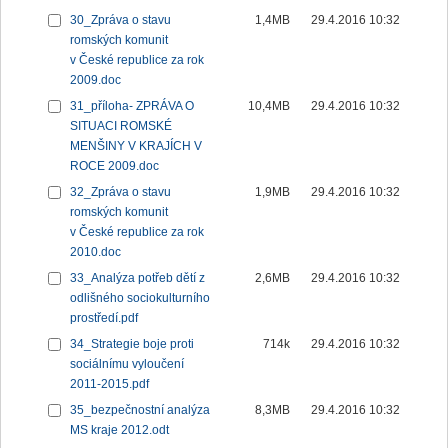
30_Zpráva o stavu
1,4MB
29.4.2016 10:32
romských komunit
v České republice za rok
2009.doc
31_příloha- ZPRÁVA O
10,4MB
29.4.2016 10:32
SITUACI ROMSKÉ
MENŠINY V KRAJÍCH V
ROCE 2009.doc
32_Zpráva o stavu
1,9MB
29.4.2016 10:32
romských komunit
v České republice za rok
2010.doc
33_Analýza potřeb dětí z
2,6MB
29.4.2016 10:32
odlišného sociokulturního
prostředí.pdf
34_Strategie boje proti
714k
29.4.2016 10:32
sociálnímu vyloučení
2011-2015.pdf
35_bezpečnostní analýza
8,3MB
29.4.2016 10:32
MS kraje 2012.odt