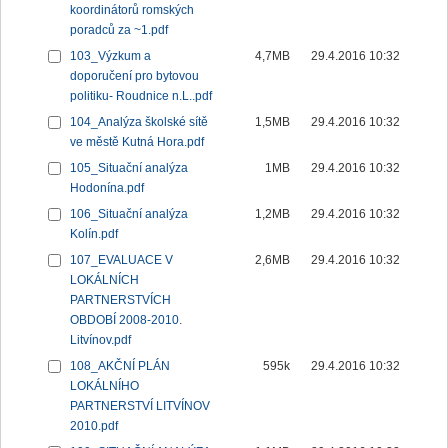
koordinátorů romských
poradců za ~1.pdf
103_Výzkum a
4,7MB
29.4.2016 10:32
doporučení pro bytovou
politiku- Roudnice n.L..pdf
104_Analýza školské sítě
1,5MB
29.4.2016 10:32
ve městě Kutná Hora.pdf
105_Situační analýza
1MB
29.4.2016 10:32
Hodonína.pdf
106_Situační analýza
1,2MB
29.4.2016 10:32
Kolín.pdf
107_EVALUACE V
2,6MB
29.4.2016 10:32
LOKÁLNÍCH
PARTNERSTVÍCH
OBDOBÍ 2008-2010.
Litvínov.pdf
108_AKČNÍ PLÁN
595k
29.4.2016 10:32
LOKÁLNÍHO
PARTNERSTVÍ LITVÍNOV
2010.pdf