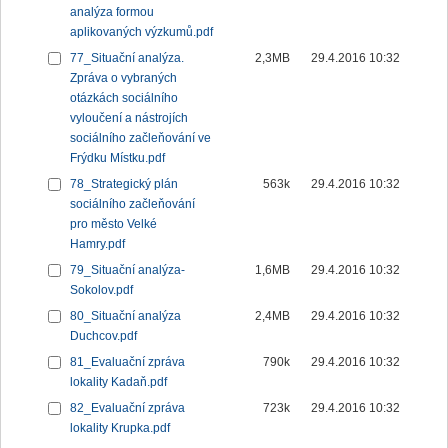
analýza formou
aplikovaných výzkumů.pdf
77_Situační analýza.
2,3MB
29.4.2016 10:32
Zpráva o vybraných
otázkách sociálního
vyloučení a nástrojích
sociálního začleňování ve
Frýdku Místku.pdf
78_Strategický plán
563k
29.4.2016 10:32
sociálního začleňování
pro město Velké
Hamry.pdf
79_Situační analýza-
1,6MB
29.4.2016 10:32
Sokolov.pdf
80_Situační analýza
2,4MB
29.4.2016 10:32
Duchcov.pdf
81_Evaluační zpráva
790k
29.4.2016 10:32
lokality Kadaň.pdf
82_Evaluační zpráva
723k
29.4.2016 10:32
lokality Krupka.pdf