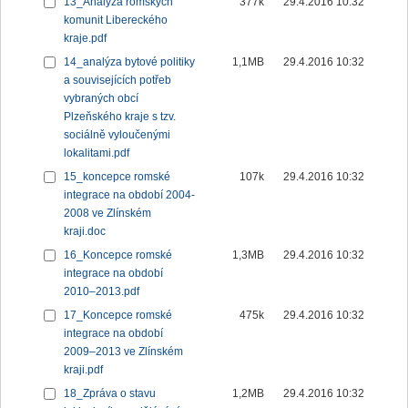
13_Analýza romských
377k
29.4.2016 10:32
komunit Libereckého
kraje.pdf
14_analýza bytové politiky
1,1MB
29.4.2016 10:32
a souvisejících potřeb
vybraných obcí
Plzeňského kraje s tzv.
sociálně vyloučenými
lokalitami.pdf
15_koncepce romské
107k
29.4.2016 10:32
integrace na období 2004-
2008 ve Zlínském
kraji.doc
16_Koncepce romské
1,3MB
29.4.2016 10:32
integrace na období
2010–2013.pdf
17_Koncepce romské
475k
29.4.2016 10:32
integrace na období
2009–2013 ve Zlínském
kraji.pdf
18_Zpráva o stavu
1,2MB
29.4.2016 10:32