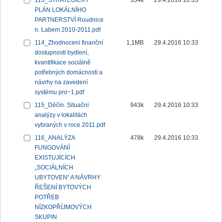
113_STRATEGICKÝ
334k
29.4.2016 10:33
PLÁN LOKÁLNÍHO
PARTNERSTVÍ Roudnice
n. Labem 2010-2011.pdf
114_Zhodnocení finanční
1,1MB
29.4.2016 10:33
dostupnosti bydlení,
kvantifikace sociálně
potřebných domácností a
návrhy na zavedení
systému pro~1.pdf
115_Děčín. Situační
943k
29.4.2016 10:33
analýzy v lokalitách
vybraných v roce 2011.pdf
116_ANALÝZA
478k
29.4.2016 10:33
FUNGOVÁNÍ
EXISTUJÍCÍCH
„SOCIÁLNÍCH
UBYTOVEN“ A NÁVRHY
ŘEŠENÍ BYTOVÝCH
POTŘEB
NÍZKOPŘÍJMOVÝCH
SKUPIN