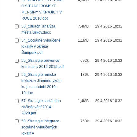
52_PŘÍLOHY – ZPRÁVA
4,9MB
29.4.2016 10:32
O SITUACI ROMSKÉ
MENŠINY V KRAJÍCH V
ROCE 2010.doc
53_Situační analýza
7,4MB
29.4.2016 10:32
města Jirkov.docx
54_Sociálně vyloučené
1,1MB
29.4.2016 10:32
lokality v okrese
Šumperk.pdf
55_Strategie prevence
692k
29.4.2016 10:32
kriminality 2012-2015.pdf
56_Strategie romské
136k
29.4.2016 10:32
inkluze v Jihomoravkém
kraji na období 2010-
13.doc
57_Strategie sociálního
1,4MB
29.4.2016 10:32
začleňování 2014 -
2020.pdf
58_Strategie integrace
763k
29.4.2016 10:32
sociálně vyloučených
lokalit v