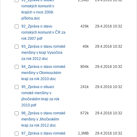
91_Zpráva o situaci
2,1MB
29.4.2016 10:32
romských komunit v
krajích v roce 2008-
příloha.doc
92_Zpráva o stavu
429k
29.4.2016 10:32
romských komunit v ČR za
rok 2007.pdf
93_Zpráva o stavu romské
40k
29.4.2016 10:32
menšiny v kraji Vysočina
za rok 2012.doc
94_Zpráva o stavu romské
804k
29.4.2016 10:32
menšiny v Olomouckém
kraji za rok 2010.doc
95_Zpráva o situaci
241k
29.4.2016 10:32
romské menšiny v
jihočeském kraji za rok
2010.pdf
96_Zpráva o stavu romské
672k
29.4.2016 10:32
menšiny v Jihočeském
kraji za rok 2012.doc
97_Zpráva o stavu romské
1,3MB
29.4.2016 10:32