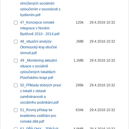
ohrožených sociálním
vyloučením v souvislosti s
bydlením.pdf
47_Koncepce romské
120k
29.4.2016 10:32
integrace v Novém
Bydžově 2010 - 2014.pdf
48_situační analýzy-
2MB
29.4.2016 10:32
Olomoucký kraj-stručné
shrnutí.pdf
49 _Monitoring aktuální
1,1MB
29.4.2016 10:32
situace v sociálně
vyloučených lokalitách
Plzeňského kraje.pdf
50_Příklady dobrých praxí
299k
29.4.2016 10:32
z lokalit z oblasti
zaměstnanosti a
sociálního podnikání.pdf
51_Rovný přístup ke
634k
29.4.2016 10:32
kvalitnímu vzdělání pro
romské děti.pdf