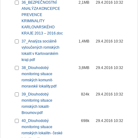
36_BEZPEČNOSTNÍ
2,1MB
29.4.2016 10:32
ANALÝZA KONCEPCE
PREVENCE
KRIMINALITY
KARLOVARSKÉHO
KRAJE 2013 – 2016.doc
37_Analýza sociálně
1,4MB
29.4.2016 10:32
vyloučených romských
lokalit v Karlovarském
kraji.pdf
38_Dlouhodobý
3,8MB
29.4.2016 10:32
monitoring situace
romských komunit-
moravské lokality.pdf
39_Dlouhodobý
824k
29.4.2016 10:32
monitoring situace
romských lokalit-
Broumov.pdf
40_Dlouhodobý
698k
29.4.2016 10:32
monitoring situace
romských lokalitn- české