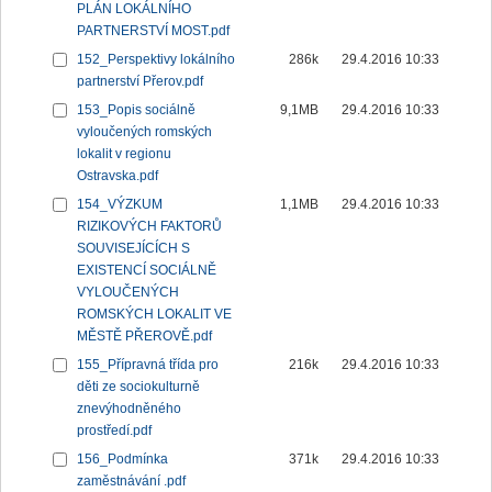
PLÁN LOKÁLNÍHO
PARTNERSTVÍ MOST.pdf
152_Perspektivy lokálního
286k
29.4.2016 10:33
partnerství Přerov.pdf
153_Popis sociálně
9,1MB
29.4.2016 10:33
vyloučených romských
lokalit v regionu
Ostravska.pdf
154_VÝZKUM
1,1MB
29.4.2016 10:33
RIZIKOVÝCH FAKTORŮ
SOUVISEJÍCÍCH S
EXISTENCÍ SOCIÁLNĚ
VYLOUČENÝCH
ROMSKÝCH LOKALIT VE
MĚSTĚ PŘEROVĚ.pdf
155_Přípravná třída pro
216k
29.4.2016 10:33
děti ze sociokulturně
znevýhodněného
prostředí.pdf
156_Podmínka
371k
29.4.2016 10:33
zaměstnávání .pdf