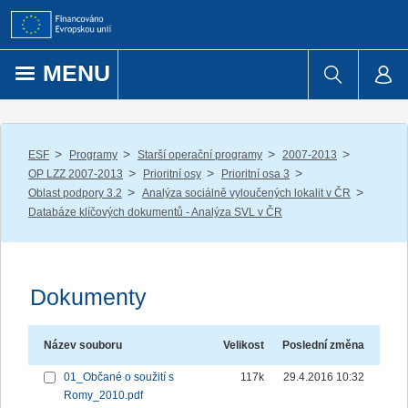
Přejít k obsahu
MENU
/
/
/
/
ESF
Programy
Starší operační programy
2007-2013
/
/
/
OP LZZ 2007-2013
Prioritní osy
Prioritní osa 3
/
/
Oblast podpory 3.2
Analýza sociálně vyloučených lokalit v ČR
Databáze klíčových dokumentů - Analýza SVL v ČR
Dokumenty
Název souboru
Velikost
Poslední změna
01_Občané o soužití s
117k
29.4.2016 10:32
Romy_2010.pdf