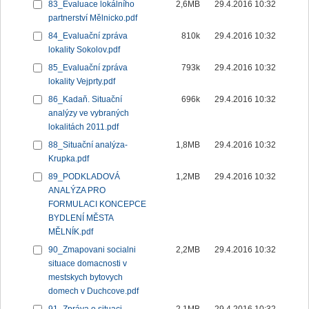
83_Evaluace lokálního
2,6MB
29.4.2016 10:32
partnerství Mělnicko.pdf
84_Evaluační zpráva
810k
29.4.2016 10:32
lokality Sokolov.pdf
85_Evaluační zpráva
793k
29.4.2016 10:32
lokality Vejprty.pdf
86_Kadaň. Situační
696k
29.4.2016 10:32
analýzy ve vybraných
lokalitách 2011.pdf
88_Situační analýza-
1,8MB
29.4.2016 10:32
Krupka.pdf
89_PODKLADOVÁ
1,2MB
29.4.2016 10:32
ANALÝZA PRO
FORMULACI KONCEPCE
BYDLENÍ MĚSTA
MĚLNÍK.pdf
90_Zmapovani socialni
2,2MB
29.4.2016 10:32
situace domacnosti v
mestskych bytovych
domech v Duchcove.pdf