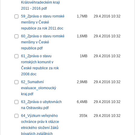
Královéhradeckém kraji
2011 - 2016.pdf
59_Zpráva o stavu romské
1,7MB
29.4.2016 10:32
menšiny v České
republice za rok 2011.doc
60_Zpráva o stavu romské
1,6MB
29.4.2016 10:32
menšiny v České
republice.pdf
61_Zpráva o stavu
1MB
29.4.2016 10:32
romských komunit v
České republice za rok
2008.doc
62_Sumativní
2,9MB
29.4.2016 10:32
evaluace_olomoucký
kraj.pdf
63_Zpráva o ubytovnách
6,4MB
29.4.2016 10:32
na Ostravsku.pdf
64_Výzkum veřejného
355k
29.4.2016 10:32
ochránce práv k otázce
etnického složení žáků
bývalých zvláštních