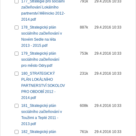
177_Strategie pro sociální
791k
29.4.2016 10:33
začleňování Lokálního
partnerství Mělnicko 2012-
2014.pdf
178_Strategický plán
887k
29.4.2016 10:33
sociálního začleňování v
Novém Sedle na léta
2013 - 2015.pdf
179_Strategický plán
753k
29.4.2016 10:33
sociálního začleňování
pro město Odry.pdf
180_STRATEGICKÝ
231k
29.4.2016 10:33
PLÁN LOKÁLNÍHO
PARTNERSTVÍ SOKOLOV
PRO OBDOBÍ 2012 -
2014.pdf
181_Strategický plán
608k
29.4.2016 10:33
sociálního začleňování v
Toužimi a Teplé 2011 -
2013.pdf
182_Strategický plán
761k
29.4.2016 10:33