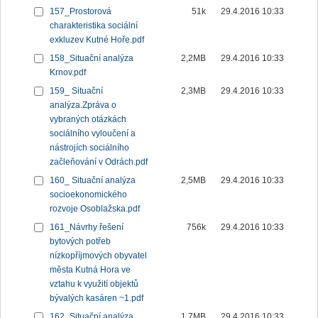
157_Prostorová
51k
29.4.2016 10:33
charakteristika sociální
exkluzev Kutné Hoře.pdf
158_Situační analýza
2,2MB
29.4.2016 10:33
Krnov.pdf
159_ Situační
2,3MB
29.4.2016 10:33
analýza.Zpráva o
vybraných otázkách
sociálního vyloučení a
nástrojích sociálního
začleňování v Odrách.pdf
160_ Situační analýza
2,5MB
29.4.2016 10:33
socioekonomického
rozvoje Osoblažska.pdf
161_Návrhy řešení
756k
29.4.2016 10:33
bytových potřeb
nízkopříjmových obyvatel
města Kutná Hora ve
vztahu k využití objektů
bývalých kasáren ~1.pdf
162_Situační analýza
1,7MB
29.4.2016 10:33