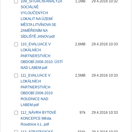
109_SITUAČNÍ ANALÝZA
1,1MB
29.4.2016 10:32
SOCIÁLNĚ
VYLOUČENÝCH
LOKALIT NA ÚZEMÍ
MĚSTA LITVÍNOVA SE
ZAMĚŘENÍM NA
SÍDLIŠTĚ JANOV.pdf
110_EVALUACE V
2,6MB
29.4.2016 10:33
LOKÁLNÍCH
PARTNERSTVÍCH
OBDOBÍ 2008-2010. ÚSTÍ
NAD LABEM.pdf
111_EVALUACE V
2,5MB
29.4.2016 10:33
LOKÁLNÍCH
PARTNERSTVÍCH
OBDOBÍ 2008-2010
ROUDNICE NAD
LABEM.pdf
112_NÁVRH BYTOVÉ
97k
29.4.2016 10:33
KONCEPCE Města
Roudnice n.L..pdf