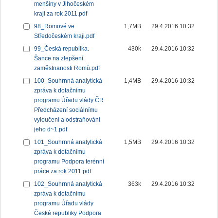
menšiny v Jihočeském
kraji za rok 2011.pdf
98_Romové ve
1,7MB
29.4.2016 10:32
Středočeském kraji.pdf
99_Česká republika.
430k
29.4.2016 10:32
Šance na zlepšení
zaměstnanosti Romů.pdf
100_Souhrnná analytická
1,4MB
29.4.2016 10:32
zpráva k dotačnímu
programu Úřadu vlády ČR
Předcházení sociálnímu
vyloučení a odstraňování
jeho d~1.pdf
101_Souhrnná analytická
1,5MB
29.4.2016 10:32
zpráva k dotačnímu
programu Podpora terénní
práce za rok 2011.pdf
102_Souhrnná analytická
363k
29.4.2016 10:32
zpráva k dotačnímu
programu Úřadu vlády
České republiky Podpora