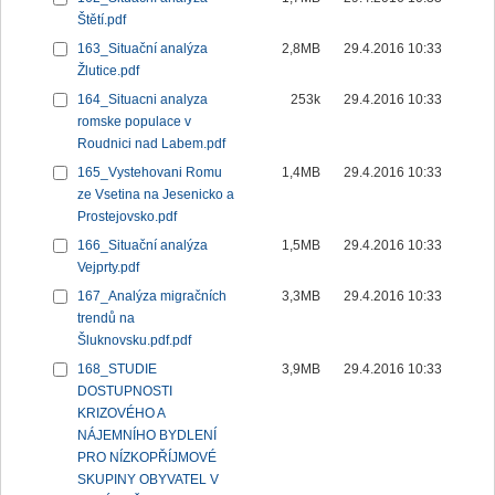
Štětí.pdf
163_Situační analýza
2,8MB
29.4.2016 10:33
Žlutice.pdf
164_Situacni analyza
253k
29.4.2016 10:33
romske populace v
Roudnici nad Labem.pdf
165_Vystehovani Romu
1,4MB
29.4.2016 10:33
ze Vsetina na Jesenicko a
Prostejovsko.pdf
166_Situační analýza
1,5MB
29.4.2016 10:33
Vejprty.pdf
167_Analýza migračních
3,3MB
29.4.2016 10:33
trendů na
Šluknovsku.pdf.pdf
168_STUDIE
3,9MB
29.4.2016 10:33
DOSTUPNOSTI
KRIZOVÉHO A
NÁJEMNÍHO BYDLENÍ
PRO NÍZKOPŘÍJMOVÉ
SKUPINY OBYVATEL V