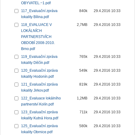
OBYVATEL.~1.pdf
117_Evaluační zpráva
840k
29.4.2016 10:33
lokality Bílina.pdf
118_EVALUACE V
2,7MB
29.4.2016 10:33
LOKÁLNÍCH
PARTNERSTVÍCH
OBDOBÍ 2008-2010.
Brno.pdf
119_Evaluační zpráva
765k
29.4.2016 10:33
lokality Děčín.pdf
120_Evaluační zpráva
549k
29.4.2016 10:33
lokality Hodonín.pdf
121_Evaluační zpráva
819k
29.4.2016 10:33
lokality Jirkov.pdf
122_Evaluace lokálního
1,2MB
29.4.2016 10:33
partnerství Kolín.pdf
123_Evaluační zpráva
711k
29.4.2016 10:33
lokality Kutná Hora.pdf
125_Evaluační zpráva
580k
29.4.2016 10:33
lokality Obrnice.pdf