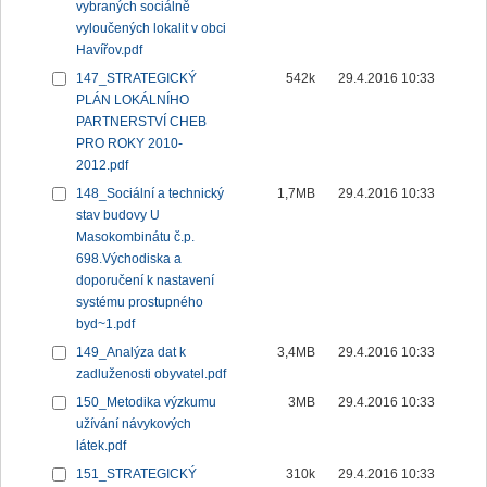
vybraných sociálně
vyloučených lokalit v obci
Havířov.pdf
147_STRATEGICKÝ
542k
29.4.2016 10:33
PLÁN LOKÁLNÍHO
PARTNERSTVÍ CHEB
PRO ROKY 2010-
2012.pdf
148_Sociální a technický
1,7MB
29.4.2016 10:33
stav budovy U
Masokombinátu č.p.
698.Východiska a
doporučení k nastavení
systému prostupného
byd~1.pdf
149_Analýza dat k
3,4MB
29.4.2016 10:33
zadluženosti obyvatel.pdf
150_Metodika výzkumu
3MB
29.4.2016 10:33
užívání návykových
látek.pdf
151_STRATEGICKÝ
310k
29.4.2016 10:33