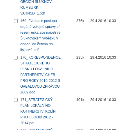
OBCÍCH ŠLUKNOV,
RUMBURK,
VARNSD~1.pdf
169_Evaluace postupu
376k
29.4.2016 10:33
orgánů veřejné správy při
řešení eskalace napětí ve
Šluknovském výběžku v
období od června do
listop~1.pdf
170_KORESPONDENCE
235k
29.4.2016 10:33
STRATEGICKÉHO
PLÁNU LOKÁLNÍHO
PARTNERSTVÍ CHEB
PRO ROKY 2010-2012 S
GABALOVOU ZPRÁVOU
2009.doc
171_STRATEGICKÝ
401k
29.4.2016 10:33
PLÁN LOKÁLNÍHO
PARTNERSTVÍ KOLÍN
PRO OBDOBÍ 2012 -
2014.pdf