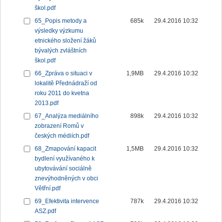
škol.pdf
65_Popis metody a
685k
29.4.2016 10:32
výsledky výzkumu
etnického složení žáků
bývalých zvláštních
škol.pdf
66_Zpráva o situaci v
1,9MB
29.4.2016 10:32
lokalitě Přednádraží od
roku 2011 do kvetna
2013.pdf
67_Analýza mediálního
898k
29.4.2016 10:32
zobrazení Romů v
českých médiích.pdf
68_Zmapování kapacit
1,5MB
29.4.2016 10:32
bydlení využívaného k
ubytovávání sociálně
znevýhodněných v obci
Větřní.pdf
69_Efektivita intervence
787k
29.4.2016 10:32
ASZ.pdf