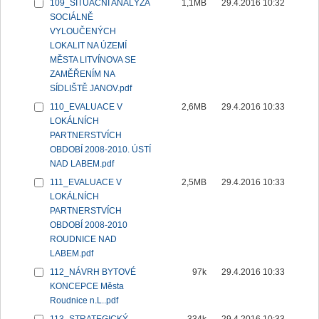
109_SITUAČNÍ ANALÝZA
1,1MB
29.4.2016 10:32
SOCIÁLNĚ
VYLOUČENÝCH
LOKALIT NA ÚZEMÍ
MĚSTA LITVÍNOVA SE
ZAMĚŘENÍM NA
SÍDLIŠTĚ JANOV.pdf
110_EVALUACE V
2,6MB
29.4.2016 10:33
LOKÁLNÍCH
PARTNERSTVÍCH
OBDOBÍ 2008-2010. ÚSTÍ
NAD LABEM.pdf
111_EVALUACE V
2,5MB
29.4.2016 10:33
LOKÁLNÍCH
PARTNERSTVÍCH
OBDOBÍ 2008-2010
ROUDNICE NAD
LABEM.pdf
112_NÁVRH BYTOVÉ
97k
29.4.2016 10:33
KONCEPCE Města
Roudnice n.L..pdf