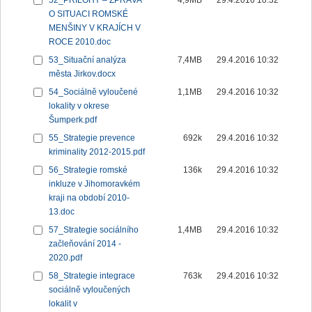
52_PŘÍLOHY – ZPRÁVA
4,9MB
29.4.2016 10:32
O SITUACI ROMSKÉ
MENŠINY V KRAJÍCH V
ROCE 2010.doc
53_Situační analýza
7,4MB
29.4.2016 10:32
města Jirkov.docx
54_Sociálně vyloučené
1,1MB
29.4.2016 10:32
lokality v okrese
Šumperk.pdf
55_Strategie prevence
692k
29.4.2016 10:32
kriminality 2012-2015.pdf
56_Strategie romské
136k
29.4.2016 10:32
inkluze v Jihomoravkém
kraji na období 2010-
13.doc
57_Strategie sociálního
1,4MB
29.4.2016 10:32
začleňování 2014 -
2020.pdf
58_Strategie integrace
763k
29.4.2016 10:32
sociálně vyloučených
lokalit v