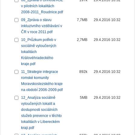
08_Zpráva o činnosti ASZ
197k
29.4.2016 10:32
v pilotních lokalitách
2008-2011_Roudnice.pdf
09_Zpráva o stavu
7,7MB
29.4.2016 10:32
inkluzivního vzdělávání v
ČR v roce 2011.pdf
10_Průzkum potřeb v
2,7MB
29.4.2016 10:32
sociálně vyloučených
lokalitách
Královéhradeckého
kraje.pdf
11_Strategie integrace
892k
29.4.2016 10:32
romské komunity
Moravskoslezského kraje
na období 2006-2009.pdf
12_Analýza sociálně
5MB
29.4.2016 10:32
vyloučených lokalit a
dostupnosti sociálních
služeb prevence v těchto
lokalitách v Libereckém
kraji.pdf