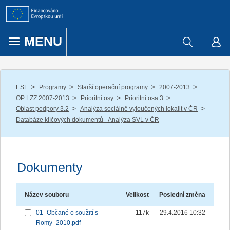
Přejít k obsahu
MENU
/
/
/
/
ESF
Programy
Starší operační programy
2007-2013
/
/
/
OP LZZ 2007-2013
Prioritní osy
Prioritní osa 3
/
/
Oblast podpory 3.2
Analýza sociálně vyloučených lokalit v ČR
Databáze klíčových dokumentů - Analýza SVL v ČR
Dokumenty
Název souboru
Velikost
Poslední změna
01_Občané o soužití s
117k
29.4.2016 10:32
Romy_2010.pdf