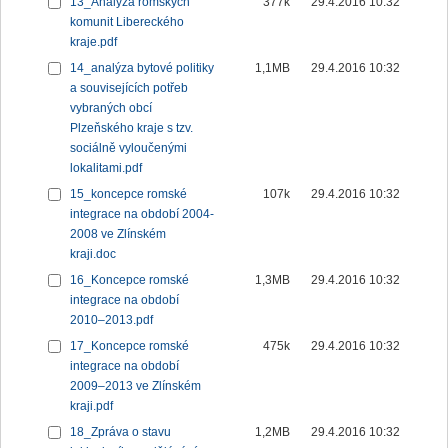
13_Analýza romských
377k
29.4.2016 10:32
komunit Libereckého
kraje.pdf
14_analýza bytové politiky
1,1MB
29.4.2016 10:32
a souvisejících potřeb
vybraných obcí
Plzeňského kraje s tzv.
sociálně vyloučenými
lokalitami.pdf
15_koncepce romské
107k
29.4.2016 10:32
integrace na období 2004-
2008 ve Zlínském
kraji.doc
16_Koncepce romské
1,3MB
29.4.2016 10:32
integrace na období
2010–2013.pdf
17_Koncepce romské
475k
29.4.2016 10:32
integrace na období
2009–2013 ve Zlínském
kraji.pdf
18_Zpráva o stavu
1,2MB
29.4.2016 10:32