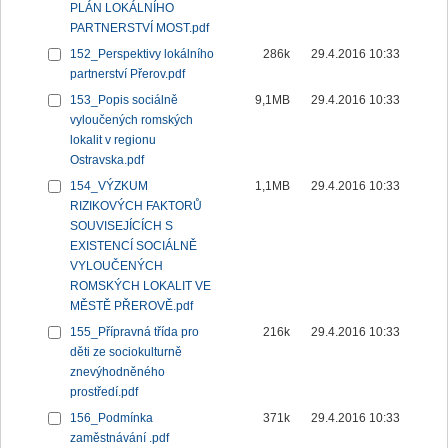
PLÁN LOKÁLNÍHO
PARTNERSTVÍ MOST.pdf
152_Perspektivy lokálního
286k
29.4.2016 10:33
partnerství Přerov.pdf
153_Popis sociálně
9,1MB
29.4.2016 10:33
vyloučených romských
lokalit v regionu
Ostravska.pdf
154_VÝZKUM
1,1MB
29.4.2016 10:33
RIZIKOVÝCH FAKTORŮ
SOUVISEJÍCÍCH S
EXISTENCÍ SOCIÁLNĚ
VYLOUČENÝCH
ROMSKÝCH LOKALIT VE
MĚSTĚ PŘEROVĚ.pdf
155_Přípravná třída pro
216k
29.4.2016 10:33
děti ze sociokulturně
znevýhodněného
prostředí.pdf
156_Podmínka
371k
29.4.2016 10:33
zaměstnávání .pdf