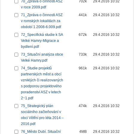
70_Zpráva o činnosti ASZ
702k
29.4.2016 10:32
v roce 2009.pdf
71_Zpráva o činnosti ASZ
441k
29.4.2016 10:32
v romských lokalitách za
období 1.2008-6.009.pdf
72_Specifická studie k SA
672k
29.4.2016 10:32
Velké Hamry-Migrace a
bydlení.pdf
73_Situační analýza obce
733k
29.4.2016 10:32
Velké Hamry.pdf
74_Studie projektů
961k
29.4.2016 10:32
partnerských měst a obcí
vzniklých či realizovaných
s podporou projektového
poradenství ASZ v letech
2~1.pdf
75_Strategický plán
474k
29.4.2016 10:32
sociálního začleňování v
obci Větřní pro léta 2014 –
2016.pdf
76_Město Dubí. Situační
4MB
29.4.2016 10:32