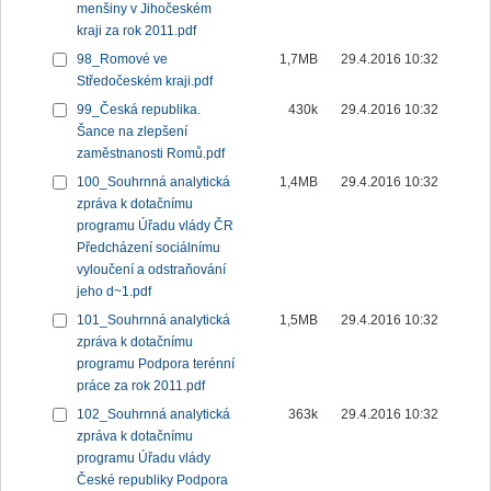
menšiny v Jihočeském
kraji za rok 2011.pdf
98_Romové ve
1,7MB
29.4.2016 10:32
Středočeském kraji.pdf
99_Česká republika.
430k
29.4.2016 10:32
Šance na zlepšení
zaměstnanosti Romů.pdf
100_Souhrnná analytická
1,4MB
29.4.2016 10:32
zpráva k dotačnímu
programu Úřadu vlády ČR
Předcházení sociálnímu
vyloučení a odstraňování
jeho d~1.pdf
101_Souhrnná analytická
1,5MB
29.4.2016 10:32
zpráva k dotačnímu
programu Podpora terénní
práce za rok 2011.pdf
102_Souhrnná analytická
363k
29.4.2016 10:32
zpráva k dotačnímu
programu Úřadu vlády
České republiky Podpora