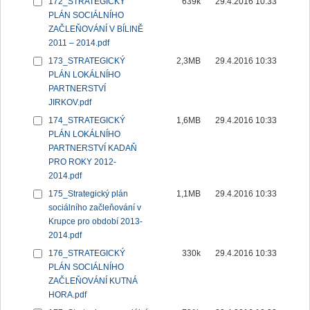
172_STRATEGICKÝ
639k
29.4.2016 10:33
PLÁN SOCIÁLNÍHO
ZAČLEŇOVÁNÍ V BÍLINĚ
2011 – 2014.pdf
173_STRATEGICKÝ
2,3MB
29.4.2016 10:33
PLÁN LOKÁLNÍHO
PARTNERSTVÍ
JIRKOV.pdf
174_STRATEGICKÝ
1,6MB
29.4.2016 10:33
PLÁN LOKÁLNÍHO
PARTNERSTVÍ KADAŇ
PRO ROKY 2012-
2014.pdf
175_Strategický plán
1,1MB
29.4.2016 10:33
sociálního začleňování v
Krupce pro období 2013-
2014.pdf
176_STRATEGICKÝ
330k
29.4.2016 10:33
PLÁN SOCIÁLNÍHO
ZAČLEŇOVÁNÍ KUTNÁ
HORA.pdf