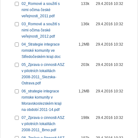
02_Romové a soužití s
133k
29.4.2016 10:32
nimi očima české
veřejnosti_2011.pdf
03_Romové a soužití s
136k
29.4.2016 10:32
nimi očima české
veřejnosti_2012.pdf
04_Strategie integrace
1,2MB
29.4.2016 10:32
romské komunity ve
Středočeském kraji.doc
05_Zprava o cinnosti ASZ
203k
29.4.2016 10:32
v pilotních lokalitách
2008-2011_Slezska-
Ostrava.pdf
06_strategie integrace
1,2MB
29.4.2016 10:32
romske komunity v
Moravskoslezském kraji
na období 2011-14.pdf
07_Zprava o cinnosti ASZ
198k
29.4.2016 10:32
v pilotních lokalitách
2008-2011_Brno.pdf