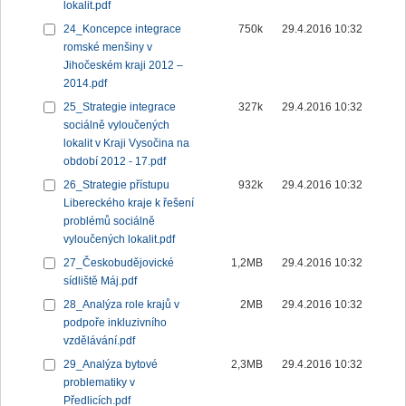
lokalit.pdf
24_Koncepce integrace
750k
29.4.2016 10:32
romské menšiny v
Jihočeském kraji 2012 –
2014.pdf
25_Strategie integrace
327k
29.4.2016 10:32
sociálně vyloučených
lokalit v Kraji Vysočina na
období 2012 - 17.pdf
26_Strategie přístupu
932k
29.4.2016 10:32
Libereckého kraje k řešení
problémů sociálně
vyloučených lokalit.pdf
27_Českobudějovické
1,2MB
29.4.2016 10:32
sídliště Máj.pdf
28_Analýza role krajů v
2MB
29.4.2016 10:32
podpoře inkluzivního
vzdělávání.pdf
29_Analýza bytové
2,3MB
29.4.2016 10:32
problematiky v
Předlicích.pdf