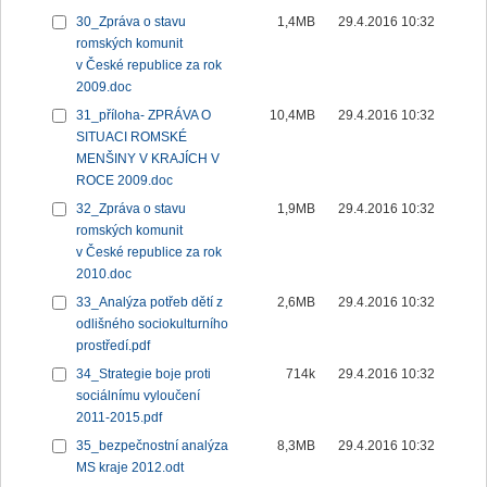
30_Zpráva o stavu
1,4MB
29.4.2016 10:32
romských komunit
v České republice za rok
2009.doc
31_příloha- ZPRÁVA O
10,4MB
29.4.2016 10:32
SITUACI ROMSKÉ
MENŠINY V KRAJÍCH V
ROCE 2009.doc
32_Zpráva o stavu
1,9MB
29.4.2016 10:32
romských komunit
v České republice za rok
2010.doc
33_Analýza potřeb dětí z
2,6MB
29.4.2016 10:32
odlišného sociokulturního
prostředí.pdf
34_Strategie boje proti
714k
29.4.2016 10:32
sociálnímu vyloučení
2011-2015.pdf
35_bezpečnostní analýza
8,3MB
29.4.2016 10:32
MS kraje 2012.odt