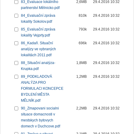
83_Evaluace lokálního
2,6MB
29.4.2016 10:32
partnerství Mělnicko.pdf
84_Evaluační zpráva
810k
29.4.2016 10:32
lokality Sokolov.pdf
85_Evaluační zpráva
793k
29.4.2016 10:32
lokality Vejprty.pdf
86_Kadaň. Situační
696k
29.4.2016 10:32
analýzy ve vybraných
lokalitách 2011.pdf
88_Situační analýza-
1,8MB
29.4.2016 10:32
Krupka.pdf
89_PODKLADOVÁ
1,2MB
29.4.2016 10:32
ANALÝZA PRO
FORMULACI KONCEPCE
BYDLENÍ MĚSTA
MĚLNÍK.pdf
90_Zmapovani socialni
2,2MB
29.4.2016 10:32
situace domacnosti v
mestskych bytovych
domech v Duchcove.pdf