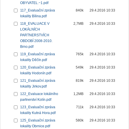
OBYVATEL.~1.pdf
117_Evaluační zpráva
840k
29.4.2016 10:33
lokality Bílina.pdf
118_EVALUACE V
2,7MB
29.4.2016 10:33
LOKÁLNÍCH
PARTNERSTVÍCH
OBDOBÍ 2008-2010.
Brno.pdf
119_Evaluační zpráva
765k
29.4.2016 10:33
lokality Děčín.pdf
120_Evaluační zpráva
549k
29.4.2016 10:33
lokality Hodonín.pdf
121_Evaluační zpráva
819k
29.4.2016 10:33
lokality Jirkov.pdf
122_Evaluace lokálního
1,2MB
29.4.2016 10:33
partnerství Kolín.pdf
123_Evaluační zpráva
711k
29.4.2016 10:33
lokality Kutná Hora.pdf
125_Evaluační zpráva
580k
29.4.2016 10:33
lokality Obrnice.pdf