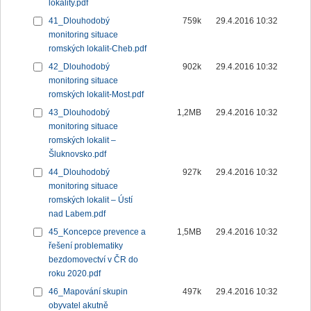
lokality.pdf
41_Dlouhodobý
759k
29.4.2016 10:32
monitoring situace
romských lokalit-Cheb.pdf
42_Dlouhodobý
902k
29.4.2016 10:32
monitoring situace
romských lokalit-Most.pdf
43_Dlouhodobý
1,2MB
29.4.2016 10:32
monitoring situace
romských lokalit –
Šluknovsko.pdf
44_Dlouhodobý
927k
29.4.2016 10:32
monitoring situace
romských lokalit – Ústí
nad Labem.pdf
45_Koncepce prevence a
1,5MB
29.4.2016 10:32
řešení problematiky
bezdomovectví v ČR do
roku 2020.pdf
46_Mapování skupin
497k
29.4.2016 10:32
obyvatel akutně