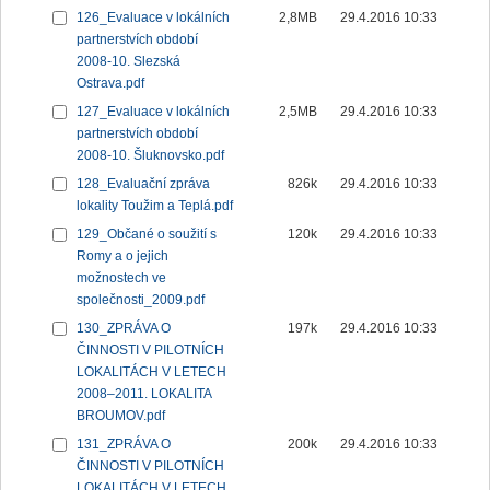
126_Evaluace v lokálních
2,8MB
29.4.2016 10:33
partnerstvích období
2008-10. Slezská
Ostrava.pdf
127_Evaluace v lokálních
2,5MB
29.4.2016 10:33
partnerstvích období
2008-10. Šluknovsko.pdf
128_Evaluační zpráva
826k
29.4.2016 10:33
lokality Toužim a Teplá.pdf
129_Občané o soužití s
120k
29.4.2016 10:33
Romy a o jejich
možnostech ve
společnosti_2009.pdf
130_ZPRÁVA O
197k
29.4.2016 10:33
ČINNOSTI V PILOTNÍCH
LOKALITÁCH V LETECH
2008–2011. LOKALITA
BROUMOV.pdf
131_ZPRÁVA O
200k
29.4.2016 10:33
ČINNOSTI V PILOTNÍCH
LOKALITÁCH V LETECH