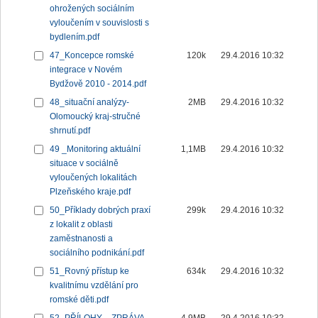
ohrožených sociálním
vyloučením v souvislosti s
bydlením.pdf
47_Koncepce romské
120k
29.4.2016 10:32
integrace v Novém
Bydžově 2010 - 2014.pdf
48_situační analýzy-
2MB
29.4.2016 10:32
Olomoucký kraj-stručné
shrnutí.pdf
49 _Monitoring aktuální
1,1MB
29.4.2016 10:32
situace v sociálně
vyloučených lokalitách
Plzeňského kraje.pdf
50_Příklady dobrých praxí
299k
29.4.2016 10:32
z lokalit z oblasti
zaměstnanosti a
sociálního podnikání.pdf
51_Rovný přístup ke
634k
29.4.2016 10:32
kvalitnímu vzdělání pro
romské děti.pdf