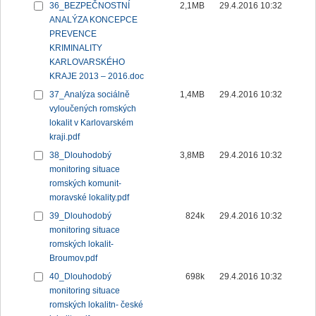
36_BEZPEČNOSTNÍ
2,1MB
29.4.2016 10:32
ANALÝZA KONCEPCE
PREVENCE
KRIMINALITY
KARLOVARSKÉHO
KRAJE 2013 – 2016.doc
37_Analýza sociálně
1,4MB
29.4.2016 10:32
vyloučených romských
lokalit v Karlovarském
kraji.pdf
38_Dlouhodobý
3,8MB
29.4.2016 10:32
monitoring situace
romských komunit-
moravské lokality.pdf
39_Dlouhodobý
824k
29.4.2016 10:32
monitoring situace
romských lokalit-
Broumov.pdf
40_Dlouhodobý
698k
29.4.2016 10:32
monitoring situace
romských lokalitn- české