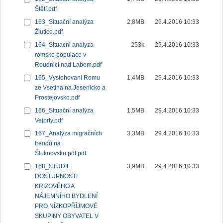
Štětí.pdf
163_Situační analýza
2,8MB
29.4.2016 10:33
Žlutice.pdf
164_Situacni analyza
253k
29.4.2016 10:33
romske populace v
Roudnici nad Labem.pdf
165_Vystehovani Romu
1,4MB
29.4.2016 10:33
ze Vsetina na Jesenicko a
Prostejovsko.pdf
166_Situační analýza
1,5MB
29.4.2016 10:33
Vejprty.pdf
167_Analýza migračních
3,3MB
29.4.2016 10:33
trendů na
Šluknovsku.pdf.pdf
168_STUDIE
3,9MB
29.4.2016 10:33
DOSTUPNOSTI
KRIZOVÉHO A
NÁJEMNÍHO BYDLENÍ
PRO NÍZKOPŘÍJMOVÉ
SKUPINY OBYVATEL V