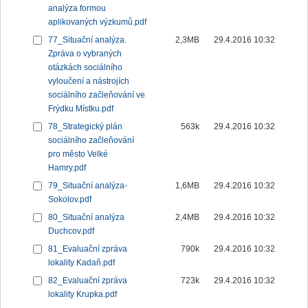
analýza formou
aplikovaných výzkumů.pdf
77_Situační analýza.
2,3MB
29.4.2016 10:32
Zpráva o vybraných
otázkách sociálního
vyloučení a nástrojích
sociálního začleňování ve
Frýdku Místku.pdf
78_Strategický plán
563k
29.4.2016 10:32
sociálního začleňování
pro město Velké
Hamry.pdf
79_Situační analýza-
1,6MB
29.4.2016 10:32
Sokolov.pdf
80_Situační analýza
2,4MB
29.4.2016 10:32
Duchcov.pdf
81_Evaluační zpráva
790k
29.4.2016 10:32
lokality Kadaň.pdf
82_Evaluační zpráva
723k
29.4.2016 10:32
lokality Krupka.pdf