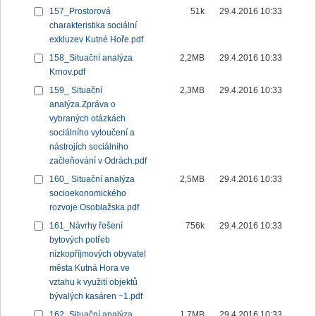
157_Prostorová
51k
29.4.2016 10:33
charakteristika sociální
exkluzev Kutné Hoře.pdf
158_Situační analýza
2,2MB
29.4.2016 10:33
Krnov.pdf
159_ Situační
2,3MB
29.4.2016 10:33
analýza.Zpráva o
vybraných otázkách
sociálního vyloučení a
nástrojích sociálního
začleňování v Odrách.pdf
160_ Situační analýza
2,5MB
29.4.2016 10:33
socioekonomického
rozvoje Osoblažska.pdf
161_Návrhy řešení
756k
29.4.2016 10:33
bytových potřeb
nízkopříjmových obyvatel
města Kutná Hora ve
vztahu k využití objektů
bývalých kasáren ~1.pdf
162_Situační analýza
1,7MB
29.4.2016 10:33