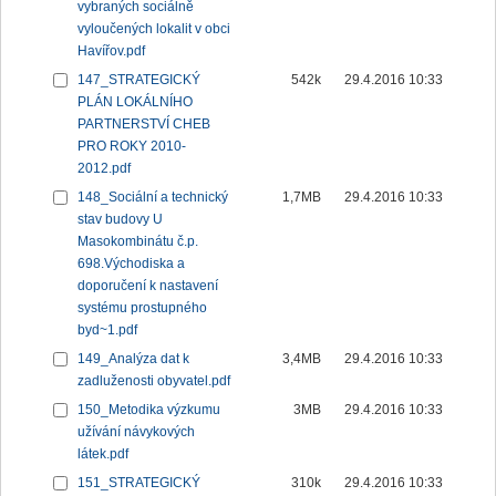
vybraných sociálně
vyloučených lokalit v obci
Havířov.pdf
147_STRATEGICKÝ
542k
29.4.2016 10:33
PLÁN LOKÁLNÍHO
PARTNERSTVÍ CHEB
PRO ROKY 2010-
2012.pdf
148_Sociální a technický
1,7MB
29.4.2016 10:33
stav budovy U
Masokombinátu č.p.
698.Východiska a
doporučení k nastavení
systému prostupného
byd~1.pdf
149_Analýza dat k
3,4MB
29.4.2016 10:33
zadluženosti obyvatel.pdf
150_Metodika výzkumu
3MB
29.4.2016 10:33
užívání návykových
látek.pdf
151_STRATEGICKÝ
310k
29.4.2016 10:33