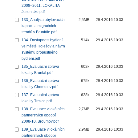
2008–2011. LOKALITA
Jesenicko.pdf
133_Analýza ubytovacích
2,5MB
29.4.2016 10:33
kapacit a migračních
trendů v Bruntále.pdf
134_Dostupnost bydlení
514k
29.4.2016 10:33
ve městě Holešov a návrh
systému propustného
bydlení.pdf
135_Evaluační zpráva
602k
29.4.2016 10:33
lokality Bruntál.pdf
136_Evaluační zpráva
675k
29.4.2016 10:33
lokality Chomutov.pdf
137_Evaluační zpráva
628k
29.4.2016 10:33
lokality Trmice.pdf
138_Evaluace v lokálních
2,7MB
29.4.2016 10:33
partnerstvích období
2008-10. Broumov.pdf
139_Evaluace v lokálních
2,9MB
29.4.2016 10:33
partnerstvích období