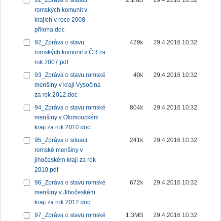
91_Zpráva o situaci
2,1MB
29.4.2016 10:32
romských komunit v
krajích v roce 2008-
příloha.doc
92_Zpráva o stavu
429k
29.4.2016 10:32
romských komunit v ČR za
rok 2007.pdf
93_Zpráva o stavu romské
40k
29.4.2016 10:32
menšiny v kraji Vysočina
za rok 2012.doc
94_Zpráva o stavu romské
804k
29.4.2016 10:32
menšiny v Olomouckém
kraji za rok 2010.doc
95_Zpráva o situaci
241k
29.4.2016 10:32
romské menšiny v
jihočeském kraji za rok
2010.pdf
96_Zpráva o stavu romské
672k
29.4.2016 10:32
menšiny v Jihočeském
kraji za rok 2012.doc
97_Zpráva o stavu romské
1,3MB
29.4.2016 10:32