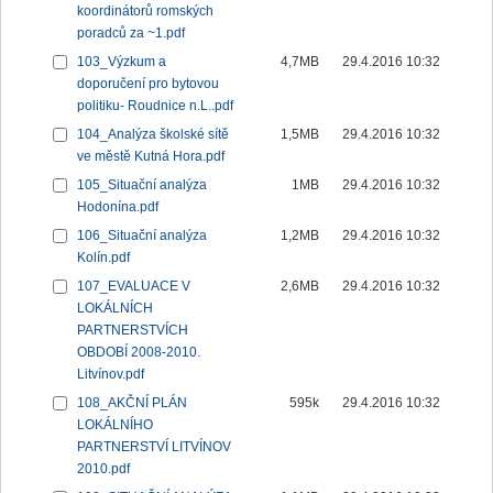
koordinátorů romských
poradců za ~1.pdf
103_Výzkum a
4,7MB
29.4.2016 10:32
doporučení pro bytovou
politiku- Roudnice n.L..pdf
104_Analýza školské sítě
1,5MB
29.4.2016 10:32
ve městě Kutná Hora.pdf
105_Situační analýza
1MB
29.4.2016 10:32
Hodonína.pdf
106_Situační analýza
1,2MB
29.4.2016 10:32
Kolín.pdf
107_EVALUACE V
2,6MB
29.4.2016 10:32
LOKÁLNÍCH
PARTNERSTVÍCH
OBDOBÍ 2008-2010.
Litvínov.pdf
108_AKČNÍ PLÁN
595k
29.4.2016 10:32
LOKÁLNÍHO
PARTNERSTVÍ LITVÍNOV
2010.pdf