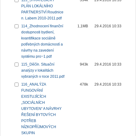
113_STRATEGICKÝ
334k
29.4.2016 10:33
PLÁN LOKÁLNÍHO
PARTNERSTVÍ Roudnice
n. Labem 2010-2011.pdf
114_Zhodnocení finanční
1,1MB
29.4.2016 10:33
dostupnosti bydlení,
kvantifikace sociálně
potřebných domácností a
návrhy na zavedení
systému pro~1.pdf
115_Děčín. Situační
943k
29.4.2016 10:33
analýzy v lokalitách
vybraných v roce 2011.pdf
116_ANALÝZA
478k
29.4.2016 10:33
FUNGOVÁNÍ
EXISTUJÍCÍCH
„SOCIÁLNÍCH
UBYTOVEN“ A NÁVRHY
ŘEŠENÍ BYTOVÝCH
POTŘEB
NÍZKOPŘÍJMOVÝCH
SKUPIN