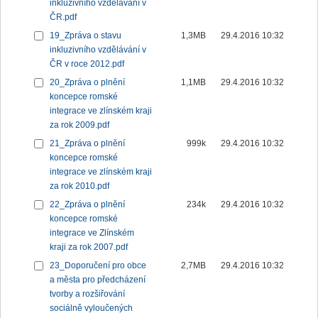
inkluzivního vzdělávání v
ČR.pdf
19_Zpráva o stavu
1,3MB
29.4.2016 10:32
inkluzivního vzdělávání v
ČR v roce 2012.pdf
20_Zpráva o plnění
1,1MB
29.4.2016 10:32
koncepce romské
integrace ve zlínském kraji
za rok 2009.pdf
21_Zpráva o plnění
999k
29.4.2016 10:32
koncepce romské
integrace ve zlínském kraji
za rok 2010.pdf
22_Zpráva o plnění
234k
29.4.2016 10:32
koncepce romské
integrace ve Zlínském
kraji za rok 2007.pdf
23_Doporučení pro obce
2,7MB
29.4.2016 10:32
a města pro předcházení
tvorby a rozšiřování
sociálně vyloučených