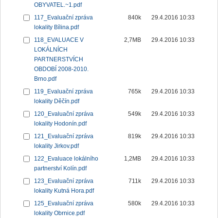
OBYVATEL.~1.pdf
117_Evaluační zpráva
840k
29.4.2016 10:33
lokality Bílina.pdf
118_EVALUACE V
2,7MB
29.4.2016 10:33
LOKÁLNÍCH
PARTNERSTVÍCH
OBDOBÍ 2008-2010.
Brno.pdf
119_Evaluační zpráva
765k
29.4.2016 10:33
lokality Děčín.pdf
120_Evaluační zpráva
549k
29.4.2016 10:33
lokality Hodonín.pdf
121_Evaluační zpráva
819k
29.4.2016 10:33
lokality Jirkov.pdf
122_Evaluace lokálního
1,2MB
29.4.2016 10:33
partnerství Kolín.pdf
123_Evaluační zpráva
711k
29.4.2016 10:33
lokality Kutná Hora.pdf
125_Evaluační zpráva
580k
29.4.2016 10:33
lokality Obrnice.pdf