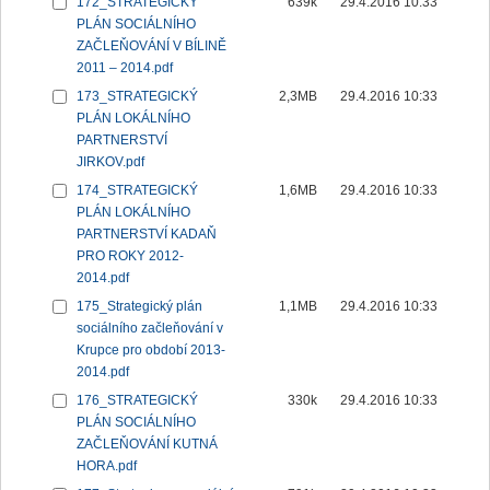
172_STRATEGICKÝ
639k
29.4.2016 10:33
PLÁN SOCIÁLNÍHO
ZAČLEŇOVÁNÍ V BÍLINĚ
2011 – 2014.pdf
173_STRATEGICKÝ
2,3MB
29.4.2016 10:33
PLÁN LOKÁLNÍHO
PARTNERSTVÍ
JIRKOV.pdf
174_STRATEGICKÝ
1,6MB
29.4.2016 10:33
PLÁN LOKÁLNÍHO
PARTNERSTVÍ KADAŇ
PRO ROKY 2012-
2014.pdf
175_Strategický plán
1,1MB
29.4.2016 10:33
sociálního začleňování v
Krupce pro období 2013-
2014.pdf
176_STRATEGICKÝ
330k
29.4.2016 10:33
PLÁN SOCIÁLNÍHO
ZAČLEŇOVÁNÍ KUTNÁ
HORA.pdf