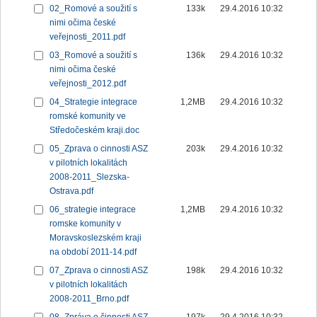
02_Romové a soužití s
133k
29.4.2016 10:32
nimi očima české
veřejnosti_2011.pdf
03_Romové a soužití s
136k
29.4.2016 10:32
nimi očima české
veřejnosti_2012.pdf
04_Strategie integrace
1,2MB
29.4.2016 10:32
romské komunity ve
Středočeském kraji.doc
05_Zprava o cinnosti ASZ
203k
29.4.2016 10:32
v pilotních lokalitách
2008-2011_Slezska-
Ostrava.pdf
06_strategie integrace
1,2MB
29.4.2016 10:32
romske komunity v
Moravskoslezském kraji
na období 2011-14.pdf
07_Zprava o cinnosti ASZ
198k
29.4.2016 10:32
v pilotních lokalitách
2008-2011_Brno.pdf