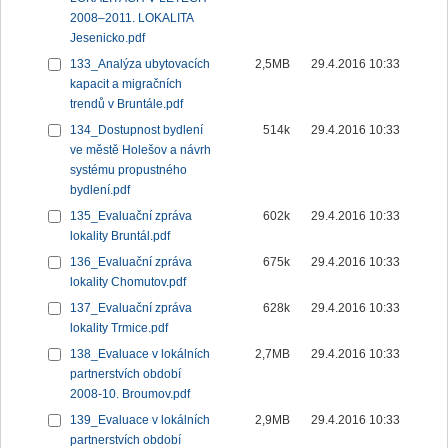
2008–2011. LOKALITA
Jesenicko.pdf
133_Analýza ubytovacích
2,5MB
29.4.2016 10:33
kapacit a migračních
trendů v Bruntále.pdf
134_Dostupnost bydlení
514k
29.4.2016 10:33
ve městě Holešov a návrh
systému propustného
bydlení.pdf
135_Evaluační zpráva
602k
29.4.2016 10:33
lokality Bruntál.pdf
136_Evaluační zpráva
675k
29.4.2016 10:33
lokality Chomutov.pdf
137_Evaluační zpráva
628k
29.4.2016 10:33
lokality Trmice.pdf
138_Evaluace v lokálních
2,7MB
29.4.2016 10:33
partnerstvích období
2008-10. Broumov.pdf
139_Evaluace v lokálních
2,9MB
29.4.2016 10:33
partnerstvích období