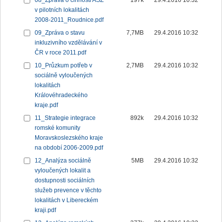
08_Zpráva o činnosti ASZ
197k
29.4.2016 10:32
v pilotních lokalitách
2008-2011_Roudnice.pdf
09_Zpráva o stavu
7,7MB
29.4.2016 10:32
inkluzivního vzdělávání v
ČR v roce 2011.pdf
10_Průzkum potřeb v
2,7MB
29.4.2016 10:32
sociálně vyloučených
lokalitách
Královéhradeckého
kraje.pdf
11_Strategie integrace
892k
29.4.2016 10:32
romské komunity
Moravskoslezského kraje
na období 2006-2009.pdf
12_Analýza sociálně
5MB
29.4.2016 10:32
vyloučených lokalit a
dostupnosti sociálních
služeb prevence v těchto
lokalitách v Libereckém
kraji.pdf