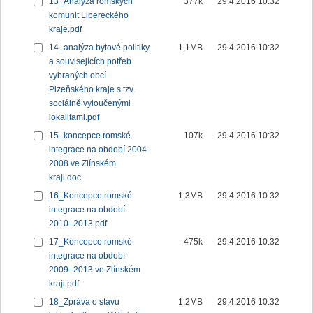
13_Analýza romských
377k
29.4.2016 10:32
komunit Libereckého
kraje.pdf
14_analýza bytové politiky
1,1MB
29.4.2016 10:32
a souvisejících potřeb
vybraných obcí
Plzeňského kraje s tzv.
sociálně vyloučenými
lokalitami.pdf
15_koncepce romské
107k
29.4.2016 10:32
integrace na období 2004-
2008 ve Zlínském
kraji.doc
16_Koncepce romské
1,3MB
29.4.2016 10:32
integrace na období
2010–2013.pdf
17_Koncepce romské
475k
29.4.2016 10:32
integrace na období
2009–2013 ve Zlínském
kraji.pdf
18_Zpráva o stavu
1,2MB
29.4.2016 10:32