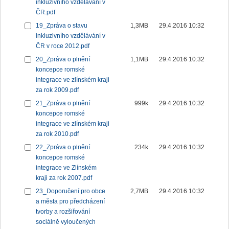
inkluzivního vzdělávání v
ČR.pdf
19_Zpráva o stavu
1,3MB
29.4.2016 10:32
inkluzivního vzdělávání v
ČR v roce 2012.pdf
20_Zpráva o plnění
1,1MB
29.4.2016 10:32
koncepce romské
integrace ve zlínském kraji
za rok 2009.pdf
21_Zpráva o plnění
999k
29.4.2016 10:32
koncepce romské
integrace ve zlínském kraji
za rok 2010.pdf
22_Zpráva o plnění
234k
29.4.2016 10:32
koncepce romské
integrace ve Zlínském
kraji za rok 2007.pdf
23_Doporučení pro obce
2,7MB
29.4.2016 10:32
a města pro předcházení
tvorby a rozšiřování
sociálně vyloučených