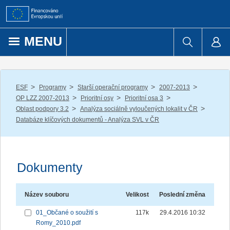
Přejít k obsahu
MENU
/
/
/
/
ESF
Programy
Starší operační programy
2007-2013
/
/
/
OP LZZ 2007-2013
Prioritní osy
Prioritní osa 3
/
/
Oblast podpory 3.2
Analýza sociálně vyloučených lokalit v ČR
Databáze klíčových dokumentů - Analýza SVL v ČR
Dokumenty
Název souboru
Velikost
Poslední změna
01_Občané o soužití s
117k
29.4.2016 10:32
Romy_2010.pdf