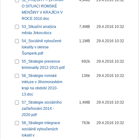
52_PŘÍLOHY – ZPRÁVA
4,9MB
29.4.2016 10:32
O SITUACI ROMSKÉ
MENŠINY V KRAJÍCH V
ROCE 2010.doc
53_Situační analýza
7,4MB
29.4.2016 10:32
města Jirkov.docx
54_Sociálně vyloučené
1,1MB
29.4.2016 10:32
lokality v okrese
Šumperk.pdf
55_Strategie prevence
692k
29.4.2016 10:32
kriminality 2012-2015.pdf
56_Strategie romské
136k
29.4.2016 10:32
inkluze v Jihomoravkém
kraji na období 2010-
13.doc
57_Strategie sociálního
1,4MB
29.4.2016 10:32
začleňování 2014 -
2020.pdf
58_Strategie integrace
763k
29.4.2016 10:32
sociálně vyloučených
lokalit v