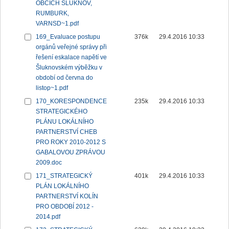
OBCÍCH ŠLUKNOV,
RUMBURK,
VARNSD~1.pdf
169_Evaluace postupu
376k
29.4.2016 10:33
orgánů veřejné správy při
řešení eskalace napětí ve
Šluknovském výběžku v
období od června do
listop~1.pdf
170_KORESPONDENCE
235k
29.4.2016 10:33
STRATEGICKÉHO
PLÁNU LOKÁLNÍHO
PARTNERSTVÍ CHEB
PRO ROKY 2010-2012 S
GABALOVOU ZPRÁVOU
2009.doc
171_STRATEGICKÝ
401k
29.4.2016 10:33
PLÁN LOKÁLNÍHO
PARTNERSTVÍ KOLÍN
PRO OBDOBÍ 2012 -
2014.pdf