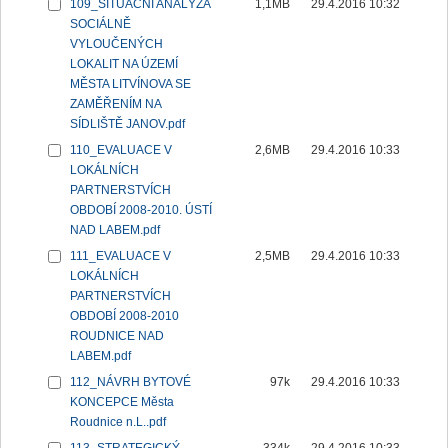
109_SITUAČNÍ ANALÝZA
1,1MB
29.4.2016 10:32
SOCIÁLNĚ
VYLOUČENÝCH
LOKALIT NA ÚZEMÍ
MĚSTA LITVÍNOVA SE
ZAMĚŘENÍM NA
SÍDLIŠTĚ JANOV.pdf
110_EVALUACE V
2,6MB
29.4.2016 10:33
LOKÁLNÍCH
PARTNERSTVÍCH
OBDOBÍ 2008-2010. ÚSTÍ
NAD LABEM.pdf
111_EVALUACE V
2,5MB
29.4.2016 10:33
LOKÁLNÍCH
PARTNERSTVÍCH
OBDOBÍ 2008-2010
ROUDNICE NAD
LABEM.pdf
112_NÁVRH BYTOVÉ
97k
29.4.2016 10:33
KONCEPCE Města
Roudnice n.L..pdf