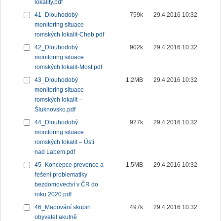
lokality.pdf
41_Dlouhodobý
759k
29.4.2016 10:32
monitoring situace
romských lokalit-Cheb.pdf
42_Dlouhodobý
902k
29.4.2016 10:32
monitoring situace
romských lokalit-Most.pdf
43_Dlouhodobý
1,2MB
29.4.2016 10:32
monitoring situace
romských lokalit –
Šluknovsko.pdf
44_Dlouhodobý
927k
29.4.2016 10:32
monitoring situace
romských lokalit – Ústí
nad Labem.pdf
45_Koncepce prevence a
1,5MB
29.4.2016 10:32
řešení problematiky
bezdomovectví v ČR do
roku 2020.pdf
46_Mapování skupin
497k
29.4.2016 10:32
obyvatel akutně