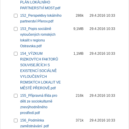
PLÁN LOKÁLNÍHO
PARTNERSTVÍ MOST.pdf
152_Perspektivy lokálního
286k
29.4.2016 10:33
partnerství Přerov.pdf
153_Popis sociálně
9,1MB
29.4.2016 10:33
vyloučených romských
lokalit v regionu
Ostravska.pdf
154_VÝZKUM
1,1MB
29.4.2016 10:33
RIZIKOVÝCH FAKTORŮ
SOUVISEJÍCÍCH S
EXISTENCÍ SOCIÁLNĚ
VYLOUČENÝCH
ROMSKÝCH LOKALIT VE
MĚSTĚ PŘEROVĚ.pdf
155_Přípravná třída pro
216k
29.4.2016 10:33
děti ze sociokulturně
znevýhodněného
prostředí.pdf
156_Podmínka
371k
29.4.2016 10:33
zaměstnávání .pdf