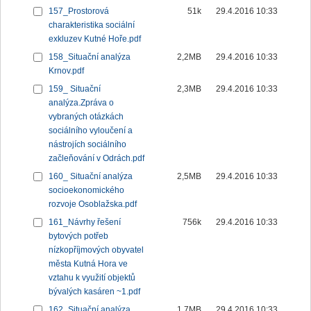
157_Prostorová
51k
29.4.2016 10:33
charakteristika sociální
exkluzev Kutné Hoře.pdf
158_Situační analýza
2,2MB
29.4.2016 10:33
Krnov.pdf
159_ Situační
2,3MB
29.4.2016 10:33
analýza.Zpráva o
vybraných otázkách
sociálního vyloučení a
nástrojích sociálního
začleňování v Odrách.pdf
160_ Situační analýza
2,5MB
29.4.2016 10:33
socioekonomického
rozvoje Osoblažska.pdf
161_Návrhy řešení
756k
29.4.2016 10:33
bytových potřeb
nízkopříjmových obyvatel
města Kutná Hora ve
vztahu k využití objektů
bývalých kasáren ~1.pdf
162_Situační analýza
1,7MB
29.4.2016 10:33