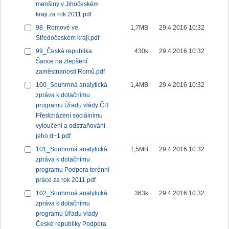
menšiny v Jihočeském
kraji za rok 2011.pdf
98_Romové ve
1,7MB
29.4.2016 10:32
Středočeském kraji.pdf
99_Česká republika.
430k
29.4.2016 10:32
Šance na zlepšení
zaměstnanosti Romů.pdf
100_Souhrnná analytická
1,4MB
29.4.2016 10:32
zpráva k dotačnímu
programu Úřadu vlády ČR
Předcházení sociálnímu
vyloučení a odstraňování
jeho d~1.pdf
101_Souhrnná analytická
1,5MB
29.4.2016 10:32
zpráva k dotačnímu
programu Podpora terénní
práce za rok 2011.pdf
102_Souhrnná analytická
363k
29.4.2016 10:32
zpráva k dotačnímu
programu Úřadu vlády
České republiky Podpora