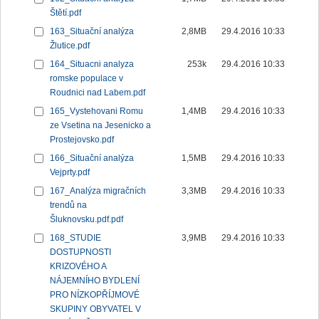
Štětí.pdf
163_Situační analýza
2,8MB
29.4.2016 10:33
Žlutice.pdf
164_Situacni analyza
253k
29.4.2016 10:33
romske populace v
Roudnici nad Labem.pdf
165_Vystehovani Romu
1,4MB
29.4.2016 10:33
ze Vsetina na Jesenicko a
Prostejovsko.pdf
166_Situační analýza
1,5MB
29.4.2016 10:33
Vejprty.pdf
167_Analýza migračních
3,3MB
29.4.2016 10:33
trendů na
Šluknovsku.pdf.pdf
168_STUDIE
3,9MB
29.4.2016 10:33
DOSTUPNOSTI
KRIZOVÉHO A
NÁJEMNÍHO BYDLENÍ
PRO NÍZKOPŘÍJMOVÉ
SKUPINY OBYVATEL V