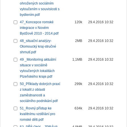
ohrožených sociálním
vyloučením v souvislosti s
bydlením.pdf
47_Koncepce romské
120k
29.4.2016 10:32
integrace v Novém
Bydžově 2010 - 2014.pdf
48_situační analýzy-
2MB
29.4.2016 10:32
Olomoucký kraj-stručné
shrnutí.pdf
49 _Monitoring aktuální
1,1MB
29.4.2016 10:32
situace v sociálně
vyloučených lokalitách
Plzeňského kraje.pdf
50_Příklady dobrých praxí
299k
29.4.2016 10:32
z lokalit z oblasti
zaměstnanosti a
sociálního podnikání.pdf
51_Rovný přístup ke
634k
29.4.2016 10:32
kvalitnímu vzdělání pro
romské děti.pdf