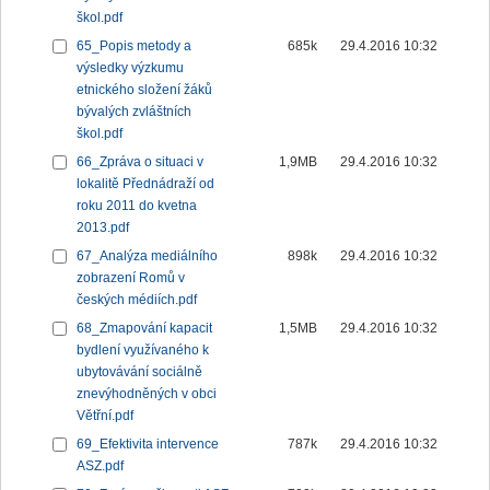
škol.pdf
65_Popis metody a
685k
29.4.2016 10:32
výsledky výzkumu
etnického složení žáků
bývalých zvláštních
škol.pdf
66_Zpráva o situaci v
1,9MB
29.4.2016 10:32
lokalitě Přednádraží od
roku 2011 do kvetna
2013.pdf
67_Analýza mediálního
898k
29.4.2016 10:32
zobrazení Romů v
českých médiích.pdf
68_Zmapování kapacit
1,5MB
29.4.2016 10:32
bydlení využívaného k
ubytovávání sociálně
znevýhodněných v obci
Větřní.pdf
69_Efektivita intervence
787k
29.4.2016 10:32
ASZ.pdf