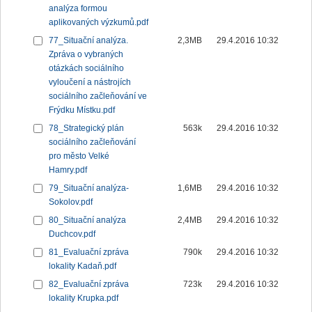
analýza formou
aplikovaných výzkumů.pdf
77_Situační analýza.
2,3MB
29.4.2016 10:32
Zpráva o vybraných
otázkách sociálního
vyloučení a nástrojích
sociálního začleňování ve
Frýdku Místku.pdf
78_Strategický plán
563k
29.4.2016 10:32
sociálního začleňování
pro město Velké
Hamry.pdf
79_Situační analýza-
1,6MB
29.4.2016 10:32
Sokolov.pdf
80_Situační analýza
2,4MB
29.4.2016 10:32
Duchcov.pdf
81_Evaluační zpráva
790k
29.4.2016 10:32
lokality Kadaň.pdf
82_Evaluační zpráva
723k
29.4.2016 10:32
lokality Krupka.pdf