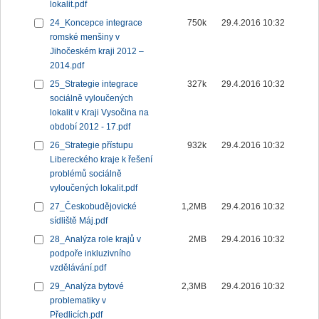
lokalit.pdf
24_Koncepce integrace
750k
29.4.2016 10:32
romské menšiny v
Jihočeském kraji 2012 –
2014.pdf
25_Strategie integrace
327k
29.4.2016 10:32
sociálně vyloučených
lokalit v Kraji Vysočina na
období 2012 - 17.pdf
26_Strategie přístupu
932k
29.4.2016 10:32
Libereckého kraje k řešení
problémů sociálně
vyloučených lokalit.pdf
27_Českobudějovické
1,2MB
29.4.2016 10:32
sídliště Máj.pdf
28_Analýza role krajů v
2MB
29.4.2016 10:32
podpoře inkluzivního
vzdělávání.pdf
29_Analýza bytové
2,3MB
29.4.2016 10:32
problematiky v
Předlicích.pdf