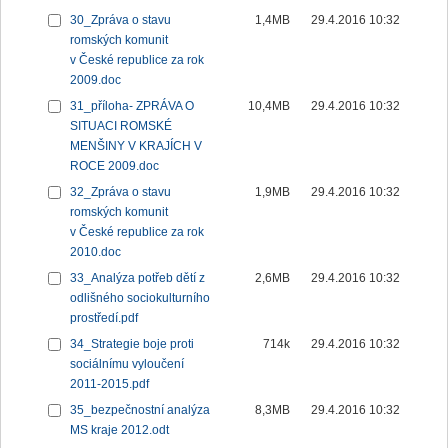
30_Zpráva o stavu
1,4MB
29.4.2016 10:32
romských komunit
v České republice za rok
2009.doc
31_příloha- ZPRÁVA O
10,4MB
29.4.2016 10:32
SITUACI ROMSKÉ
MENŠINY V KRAJÍCH V
ROCE 2009.doc
32_Zpráva o stavu
1,9MB
29.4.2016 10:32
romských komunit
v České republice za rok
2010.doc
33_Analýza potřeb dětí z
2,6MB
29.4.2016 10:32
odlišného sociokulturního
prostředí.pdf
34_Strategie boje proti
714k
29.4.2016 10:32
sociálnímu vyloučení
2011-2015.pdf
35_bezpečnostní analýza
8,3MB
29.4.2016 10:32
MS kraje 2012.odt