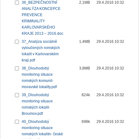
36_BEZPEČNOSTNÍ
2,1MB
29.4.2016 10:32
ANALÝZA KONCEPCE
PREVENCE
KRIMINALITY
KARLOVARSKÉHO
KRAJE 2013 – 2016.doc
37_Analýza sociálně
1,4MB
29.4.2016 10:32
vyloučených romských
lokalit v Karlovarském
kraji.pdf
38_Dlouhodobý
3,8MB
29.4.2016 10:32
monitoring situace
romských komunit-
moravské lokality.pdf
39_Dlouhodobý
824k
29.4.2016 10:32
monitoring situace
romských lokalit-
Broumov.pdf
40_Dlouhodobý
698k
29.4.2016 10:32
monitoring situace
romských lokalitn- české