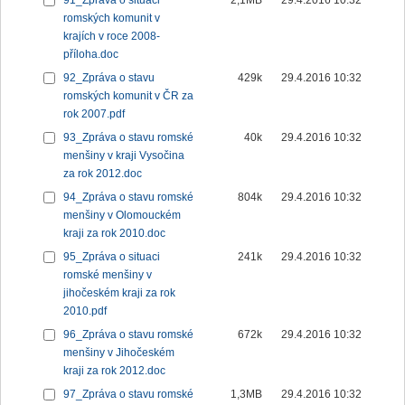
91_Zpráva o situaci
2,1MB
29.4.2016 10:32
romských komunit v
krajích v roce 2008-
příloha.doc
92_Zpráva o stavu
429k
29.4.2016 10:32
romských komunit v ČR za
rok 2007.pdf
93_Zpráva o stavu romské
40k
29.4.2016 10:32
menšiny v kraji Vysočina
za rok 2012.doc
94_Zpráva o stavu romské
804k
29.4.2016 10:32
menšiny v Olomouckém
kraji za rok 2010.doc
95_Zpráva o situaci
241k
29.4.2016 10:32
romské menšiny v
jihočeském kraji za rok
2010.pdf
96_Zpráva o stavu romské
672k
29.4.2016 10:32
menšiny v Jihočeském
kraji za rok 2012.doc
97_Zpráva o stavu romské
1,3MB
29.4.2016 10:32