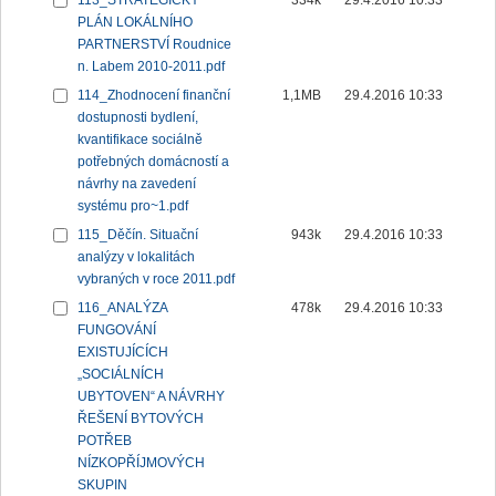
113_STRATEGICKÝ
334k
29.4.2016 10:33
PLÁN LOKÁLNÍHO
PARTNERSTVÍ Roudnice
n. Labem 2010-2011.pdf
114_Zhodnocení finanční
1,1MB
29.4.2016 10:33
dostupnosti bydlení,
kvantifikace sociálně
potřebných domácností a
návrhy na zavedení
systému pro~1.pdf
115_Děčín. Situační
943k
29.4.2016 10:33
analýzy v lokalitách
vybraných v roce 2011.pdf
116_ANALÝZA
478k
29.4.2016 10:33
FUNGOVÁNÍ
EXISTUJÍCÍCH
„SOCIÁLNÍCH
UBYTOVEN“ A NÁVRHY
ŘEŠENÍ BYTOVÝCH
POTŘEB
NÍZKOPŘÍJMOVÝCH
SKUPIN