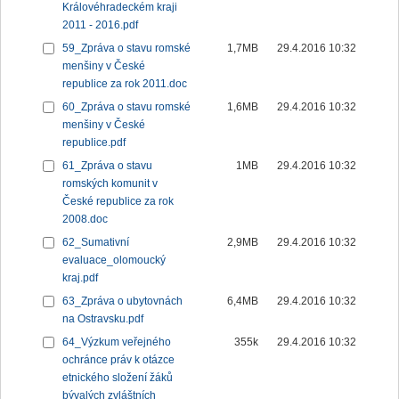
Královéhradeckém kraji
2011 - 2016.pdf
59_Zpráva o stavu romské
1,7MB
29.4.2016 10:32
menšiny v České
republice za rok 2011.doc
60_Zpráva o stavu romské
1,6MB
29.4.2016 10:32
menšiny v České
republice.pdf
61_Zpráva o stavu
1MB
29.4.2016 10:32
romských komunit v
České republice za rok
2008.doc
62_Sumativní
2,9MB
29.4.2016 10:32
evaluace_olomoucký
kraj.pdf
63_Zpráva o ubytovnách
6,4MB
29.4.2016 10:32
na Ostravsku.pdf
64_Výzkum veřejného
355k
29.4.2016 10:32
ochránce práv k otázce
etnického složení žáků
bývalých zvláštních