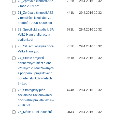
70_Zpráva o činnosti ASZ
702k
29.4.2016 10:32
v roce 2009.pdf
71_Zpráva o činnosti ASZ
441k
29.4.2016 10:32
v romských lokalitách za
období 1.2008-6.009.pdf
72_Specifická studie k SA
672k
29.4.2016 10:32
Velké Hamry-Migrace a
bydlení.pdf
73_Situační analýza obce
733k
29.4.2016 10:32
Velké Hamry.pdf
74_Studie projektů
961k
29.4.2016 10:32
partnerských měst a obcí
vzniklých či realizovaných
s podporou projektového
poradenství ASZ v letech
2~1.pdf
75_Strategický plán
474k
29.4.2016 10:32
sociálního začleňování v
obci Větřní pro léta 2014 –
2016.pdf
76_Město Dubí. Situační
4MB
29.4.2016 10:32