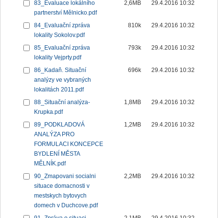
83_Evaluace lokálního
2,6MB
29.4.2016 10:32
partnerství Mělnicko.pdf
84_Evaluační zpráva
810k
29.4.2016 10:32
lokality Sokolov.pdf
85_Evaluační zpráva
793k
29.4.2016 10:32
lokality Vejprty.pdf
86_Kadaň. Situační
696k
29.4.2016 10:32
analýzy ve vybraných
lokalitách 2011.pdf
88_Situační analýza-
1,8MB
29.4.2016 10:32
Krupka.pdf
89_PODKLADOVÁ
1,2MB
29.4.2016 10:32
ANALÝZA PRO
FORMULACI KONCEPCE
BYDLENÍ MĚSTA
MĚLNÍK.pdf
90_Zmapovani socialni
2,2MB
29.4.2016 10:32
situace domacnosti v
mestskych bytovych
domech v Duchcove.pdf