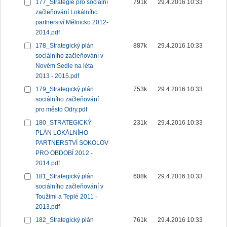
177_Strategie pro sociální
791k
29.4.2016 10:33
začleňování Lokálního
partnerství Mělnicko 2012-
2014.pdf
178_Strategický plán
887k
29.4.2016 10:33
sociálního začleňování v
Novém Sedle na léta
2013 - 2015.pdf
179_Strategický plán
753k
29.4.2016 10:33
sociálního začleňování
pro město Odry.pdf
180_STRATEGICKÝ
231k
29.4.2016 10:33
PLÁN LOKÁLNÍHO
PARTNERSTVÍ SOKOLOV
PRO OBDOBÍ 2012 -
2014.pdf
181_Strategický plán
608k
29.4.2016 10:33
sociálního začleňování v
Toužimi a Teplé 2011 -
2013.pdf
182_Strategický plán
761k
29.4.2016 10:33