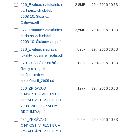
126_Evaluace v lokálních
2,8MB
29.4.2016 10:33
partnerstvích období
2008-10. Slezská
Ostrava.pdf
127_Evaluace v lokálních
2,5MB
29.4.2016 10:33
partnerstvích období
2008-10. Šluknovsko.pdf
128_Evaluační zpráva
826k
29.4.2016 10:33
lokality Toužim a Teplá.pdf
129_Občané o soužití s
120k
29.4.2016 10:33
Romy a o jejich
možnostech ve
společnosti_2009.pdf
130_ZPRÁVA O
197k
29.4.2016 10:33
ČINNOSTI V PILOTNÍCH
LOKALITÁCH V LETECH
2008–2011. LOKALITA
BROUMOV.pdf
131_ZPRÁVA O
200k
29.4.2016 10:33
ČINNOSTI V PILOTNÍCH
LOKALITÁCH V LETECH