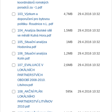
koordinátorů romských
poradců za ~1.pdf
103_Výzkum a
4,7MB
29.4.2016 10:32
doporučení pro bytovou
politiku- Roudnice n.L..pdf
104_Analýza školské sítě
1,5MB
29.4.2016 10:32
ve městě Kutná Hora.pdf
105_Situační analýza
1MB
29.4.2016 10:32
Hodonína.pdf
106_Situační analýza
1,2MB
29.4.2016 10:32
Kolín.pdf
107_EVALUACE V
2,6MB
29.4.2016 10:32
LOKÁLNÍCH
PARTNERSTVÍCH
OBDOBÍ 2008-2010.
Litvínov.pdf
108_AKČNÍ PLÁN
595k
29.4.2016 10:32
LOKÁLNÍHO
PARTNERSTVÍ LITVÍNOV
2010.pdf