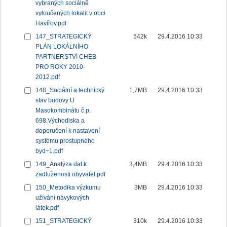
vybraných sociálně
vyloučených lokalit v obci
Havířov.pdf
147_STRATEGICKÝ
542k
29.4.2016 10:33
PLÁN LOKÁLNÍHO
PARTNERSTVÍ CHEB
PRO ROKY 2010-
2012.pdf
148_Sociální a technický
1,7MB
29.4.2016 10:33
stav budovy U
Masokombinátu č.p.
698.Východiska a
doporučení k nastavení
systému prostupného
byd~1.pdf
149_Analýza dat k
3,4MB
29.4.2016 10:33
zadluženosti obyvatel.pdf
150_Metodika výzkumu
3MB
29.4.2016 10:33
užívání návykových
látek.pdf
151_STRATEGICKÝ
310k
29.4.2016 10:33