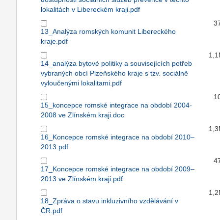
lokalitách v Libereckém kraji.pdf
3
13_Analýza romských komunit Libereckého
kraje.pdf
1,
14_analýza bytové politiky a souvisejících potřeb
vybraných obcí Plzeňského kraje s tzv. sociálně
vyloučenými lokalitami.pdf
1
15_koncepce romské integrace na období 2004-
2008 ve Zlínském kraji.doc
1,
16_Koncepce romské integrace na období 2010–
2013.pdf
4
17_Koncepce romské integrace na období 2009–
2013 ve Zlínském kraji.pdf
1,
18_Zpráva o stavu inkluzivního vzdělávání v
ČR.pdf