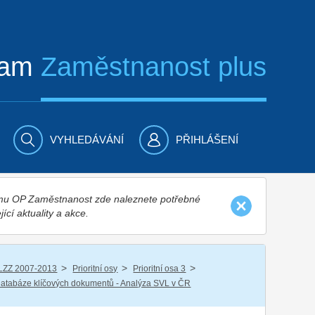
ram
Zaměstnanost plus
VYHLEDÁVÁNÍ
PŘIHLÁŠENÍ
nímu OP Zaměstnanost zde naleznete potřebné
jící aktuality a akce.
/
/
/
LZZ 2007-2013
Prioritní osy
Prioritní osa 3
atabáze klíčových dokumentů - Analýza SVL v ČR