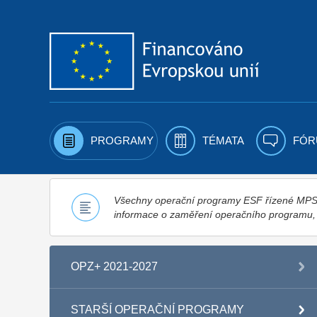
Přejít k obsahu
PROGRAMY
TÉMATA
FÓR
Všechny operační programy ESF řízené MPSV,
informace o zaměření operačního programu
OPZ+ 2021-2027
STARŠÍ OPERAČNÍ PROGRAMY