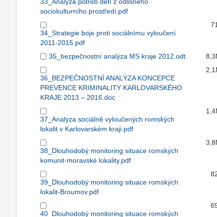
33_Analýza potřeb dětí z odlišného
sociokulturního prostředí.pdf
7
34_Strategie boje proti sociálnímu vyloučení
2011-2015.pdf
35_bezpečnostní analýza MS kraje 2012.odt
8,
2,
36_BEZPEČNOSTNÍ ANALÝZA KONCEPCE
PREVENCE KRIMINALITY KARLOVARSKÉHO
KRAJE 2013 – 2016.doc
1,
37_Analýza sociálně vyloučených romských
lokalit v Karlovarském kraji.pdf
3,
38_Dlouhodobý monitoring situace romských
komunit-moravské lokality.pdf
8
39_Dlouhodobý monitoring situace romských
lokalit-Broumov.pdf
6
40_Dlouhodobý monitoring situace romských