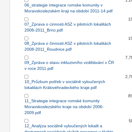
1,
06_strategie integrace romske komunity v
Moravskoslezském kraji na období 2011-14.pdf
1
07_Zprava o cinnosti ASZ v pilotních lokalitách
2008-2011_Brno.pdf
1
08_Zpráva o činnosti ASZ v pilotních lokalitách
2008-2011_Roudnice.pdf
7,
09_Zpráva o stavu inkluzivního vzdělávání v ČR
v roce 2011.pdf
2,
10_Průzkum potřeb v sociálně vyloučených
lokalitách Královéhradeckého kraje.pdf
8
11_Strategie integrace romské komunity
Moravskoslezského kraje na období 2006-
2009.pdf
5
12_Analýza sociálně vyloučených lokalit a
dostupnosti sociálních služeb prevence v těchto