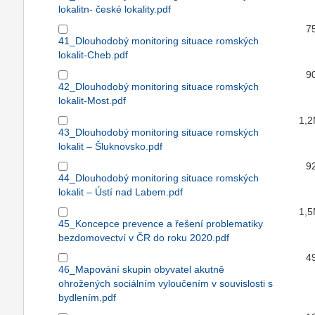
lokalitn- české lokality.pdf
7
41_Dlouhodobý monitoring situace romských
lokalit-Cheb.pdf
9
42_Dlouhodobý monitoring situace romských
lokalit-Most.pdf
1,
43_Dlouhodobý monitoring situace romských
lokalit – Šluknovsko.pdf
9
44_Dlouhodobý monitoring situace romských
lokalit – Ústí nad Labem.pdf
1,
45_Koncepce prevence a řešení problematiky
bezdomovectví v ČR do roku 2020.pdf
4
46_Mapování skupin obyvatel akutně
ohrožených sociálním vyloučením v souvislosti s
bydlením.pdf