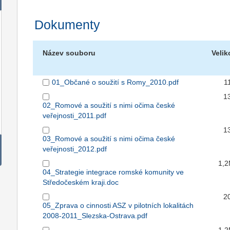
Dokumenty
Název souboru
Velik
01_Občané o soužití s Romy_2010.pdf
1
1
02_Romové a soužití s nimi očima české
veřejnosti_2011.pdf
1
03_Romové a soužití s nimi očima české
veřejnosti_2012.pdf
1,
04_Strategie integrace romské komunity ve
Středočeském kraji.doc
2
05_Zprava o cinnosti ASZ v pilotních lokalitách
2008-2011_Slezska-Ostrava.pdf