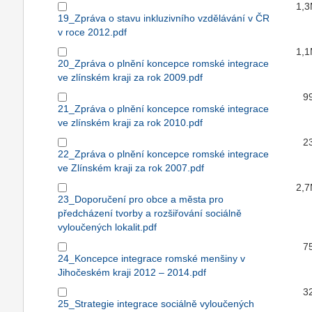
1,
19_Zpráva o stavu inkluzivního vzdělávání v ČR
v roce 2012.pdf
1,
20_Zpráva o plnění koncepce romské integrace
ve zlínském kraji za rok 2009.pdf
9
21_Zpráva o plnění koncepce romské integrace
ve zlínském kraji za rok 2010.pdf
2
22_Zpráva o plnění koncepce romské integrace
ve Zlínském kraji za rok 2007.pdf
2,
23_Doporučení pro obce a města pro
předcházení tvorby a rozšiřování sociálně
vyloučených lokalit.pdf
7
24_Koncepce integrace romské menšiny v
Jihočeském kraji 2012 – 2014.pdf
3
25_Strategie integrace sociálně vyloučených