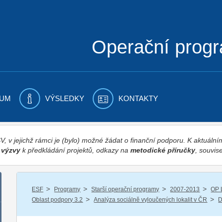
Operační prog
UM
VÝSLEDKY
KONTAKTY
 v jejichž rámci je (bylo) možné žádat o finanční podporu. K aktuál
,
výzvy
k předkládání projektů, odkazy na
metodické příručky
, souvise
/
/
/
/
ESF
Programy
Starší operační programy
2007-2013
OP 
/
/
Oblast podpory 3.2
Analýza sociálně vyloučených lokalit v ČR
D