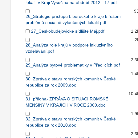
lokalit v Kraji Vysočina na období 2012 - 17.pdf
9
26_Strategie přístupu Libereckého kraje k řešení
problémů sociálně vyloučených lokalit.pdf
27_Českobudějovické sídliště Máj.pdf
1,
2
28_Analýza role krajů v podpoře inkluzivního
vzdělávání.pdf
2,
29_Analýza bytové problematiky v Předlicích.pdf
1,
30_Zpráva o stavu romských komunit v České
republice za rok 2009.doc
10,
31_příloha- ZPRÁVA O SITUACI ROMSKÉ
MENŠINY V KRAJÍCH V ROCE 2009.doc
1,
32_Zpráva o stavu romských komunit v České
republice za rok 2010.doc
2,