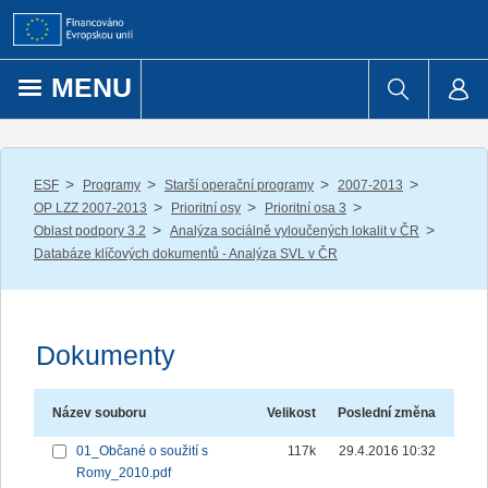
Přejít k obsahu
MENU
/
/
/
/
ESF
Programy
Starší operační programy
2007-2013
/
/
/
OP LZZ 2007-2013
Prioritní osy
Prioritní osa 3
/
/
Oblast podpory 3.2
Analýza sociálně vyloučených lokalit v ČR
Databáze klíčových dokumentů - Analýza SVL v ČR
Dokumenty
Název souboru
Velikost
Poslední změna
01_Občané o soužití s
117k
29.4.2016 10:32
Romy_2010.pdf