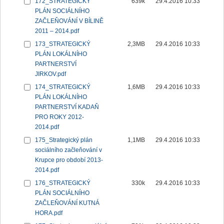
172_STRATEGICKÝ
639k
29.4.2016 10:33
PLÁN SOCIÁLNÍHO
ZAČLEŇOVÁNÍ V BÍLINĚ
2011 – 2014.pdf
173_STRATEGICKÝ
2,3MB
29.4.2016 10:33
PLÁN LOKÁLNÍHO
PARTNERSTVÍ
JIRKOV.pdf
174_STRATEGICKÝ
1,6MB
29.4.2016 10:33
PLÁN LOKÁLNÍHO
PARTNERSTVÍ KADAŇ
PRO ROKY 2012-
2014.pdf
175_Strategický plán
1,1MB
29.4.2016 10:33
sociálního začleňování v
Krupce pro období 2013-
2014.pdf
176_STRATEGICKÝ
330k
29.4.2016 10:33
PLÁN SOCIÁLNÍHO
ZAČLEŇOVÁNÍ KUTNÁ
HORA.pdf