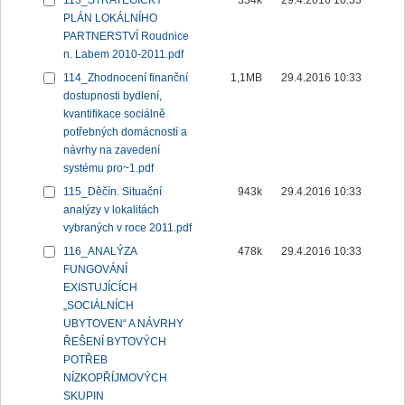
113_STRATEGICKÝ
334k
29.4.2016 10:33
PLÁN LOKÁLNÍHO
PARTNERSTVÍ Roudnice
n. Labem 2010-2011.pdf
114_Zhodnocení finanční
1,1MB
29.4.2016 10:33
dostupnosti bydlení,
kvantifikace sociálně
potřebných domácností a
návrhy na zavedení
systému pro~1.pdf
115_Děčín. Situační
943k
29.4.2016 10:33
analýzy v lokalitách
vybraných v roce 2011.pdf
116_ANALÝZA
478k
29.4.2016 10:33
FUNGOVÁNÍ
EXISTUJÍCÍCH
„SOCIÁLNÍCH
UBYTOVEN“ A NÁVRHY
ŘEŠENÍ BYTOVÝCH
POTŘEB
NÍZKOPŘÍJMOVÝCH
SKUPIN