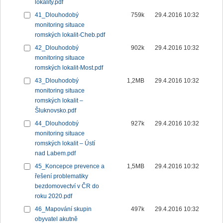
lokality.pdf
41_Dlouhodobý
759k
29.4.2016 10:32
monitoring situace
romských lokalit-Cheb.pdf
42_Dlouhodobý
902k
29.4.2016 10:32
monitoring situace
romských lokalit-Most.pdf
43_Dlouhodobý
1,2MB
29.4.2016 10:32
monitoring situace
romských lokalit –
Šluknovsko.pdf
44_Dlouhodobý
927k
29.4.2016 10:32
monitoring situace
romských lokalit – Ústí
nad Labem.pdf
45_Koncepce prevence a
1,5MB
29.4.2016 10:32
řešení problematiky
bezdomovectví v ČR do
roku 2020.pdf
46_Mapování skupin
497k
29.4.2016 10:32
obyvatel akutně