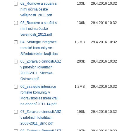
02_Romové a soužití s
133k
29.4.2016 10:32
nimi očima české
veřejnosti_2011.pdf
03_Romové a soužití s
136k
29.4.2016 10:32
nimi očima české
veřejnosti_2012.pdf
04_Strategie integrace
1,2MB
29.4.2016 10:32
romské komunity ve
Středočeském kraji.doc
05_Zprava o cinnosti ASZ
203k
29.4.2016 10:32
v pilotních lokalitách
2008-2011_Slezska-
Ostrava.pdf
06_strategie integrace
1,2MB
29.4.2016 10:32
romske komunity v
Moravskoslezském kraji
na období 2011-14.pdf
07_Zprava o cinnosti ASZ
198k
29.4.2016 10:32
v pilotních lokalitách
2008-2011_Brno.pdf