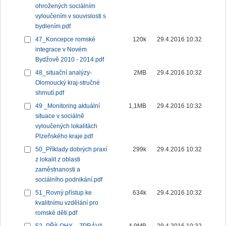
ohrožených sociálním
vyloučením v souvislosti s
bydlením.pdf
47_Koncepce romské
120k
29.4.2016 10:32
integrace v Novém
Bydžově 2010 - 2014.pdf
48_situační analýzy-
2MB
29.4.2016 10:32
Olomoucký kraj-stručné
shrnutí.pdf
49 _Monitoring aktuální
1,1MB
29.4.2016 10:32
situace v sociálně
vyloučených lokalitách
Plzeňského kraje.pdf
50_Příklady dobrých praxí
299k
29.4.2016 10:32
z lokalit z oblasti
zaměstnanosti a
sociálního podnikání.pdf
51_Rovný přístup ke
634k
29.4.2016 10:32
kvalitnímu vzdělání pro
romské děti.pdf