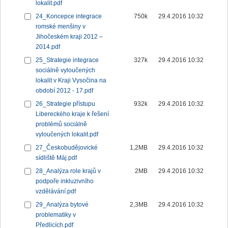
lokalit.pdf
24_Koncepce integrace
750k
29.4.2016 10:32
romské menšiny v
Jihočeském kraji 2012 –
2014.pdf
25_Strategie integrace
327k
29.4.2016 10:32
sociálně vyloučených
lokalit v Kraji Vysočina na
období 2012 - 17.pdf
26_Strategie přístupu
932k
29.4.2016 10:32
Libereckého kraje k řešení
problémů sociálně
vyloučených lokalit.pdf
27_Českobudějovické
1,2MB
29.4.2016 10:32
sídliště Máj.pdf
28_Analýza role krajů v
2MB
29.4.2016 10:32
podpoře inkluzivního
vzdělávání.pdf
29_Analýza bytové
2,3MB
29.4.2016 10:32
problematiky v
Předlicích.pdf