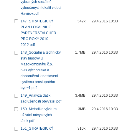
vybraných sociálně
vyloučených lokalit v obci
Havířov.pdf
147_STRATEGICKÝ
542k
29.4.2016 10:33
PLÁN LOKÁLNÍHO
PARTNERSTVÍ CHEB
PRO ROKY 2010-
2012.pdf
148_Sociální a technický
1,7MB
29.4.2016 10:33
stav budovy U
Masokombinátu č.p.
698.Východiska a
doporučení k nastavení
systému prostupného
byd~1.pdf
149_Analýza dat k
3,4MB
29.4.2016 10:33
zadluženosti obyvatel.pdf
150_Metodika výzkumu
3MB
29.4.2016 10:33
užívání návykových
látek.pdf
151_STRATEGICKÝ
310k
29.4.2016 10:33