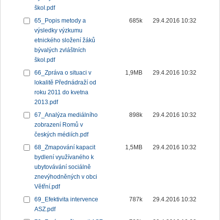
škol.pdf
65_Popis metody a
685k
29.4.2016 10:32
výsledky výzkumu
etnického složení žáků
bývalých zvláštních
škol.pdf
66_Zpráva o situaci v
1,9MB
29.4.2016 10:32
lokalitě Přednádraží od
roku 2011 do kvetna
2013.pdf
67_Analýza mediálního
898k
29.4.2016 10:32
zobrazení Romů v
českých médiích.pdf
68_Zmapování kapacit
1,5MB
29.4.2016 10:32
bydlení využívaného k
ubytovávání sociálně
znevýhodněných v obci
Větřní.pdf
69_Efektivita intervence
787k
29.4.2016 10:32
ASZ.pdf