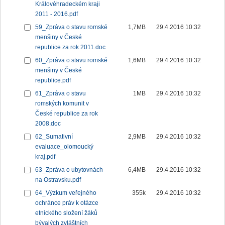
Královéhradeckém kraji
2011 - 2016.pdf
59_Zpráva o stavu romské
1,7MB
29.4.2016 10:32
menšiny v České
republice za rok 2011.doc
60_Zpráva o stavu romské
1,6MB
29.4.2016 10:32
menšiny v České
republice.pdf
61_Zpráva o stavu
1MB
29.4.2016 10:32
romských komunit v
České republice za rok
2008.doc
62_Sumativní
2,9MB
29.4.2016 10:32
evaluace_olomoucký
kraj.pdf
63_Zpráva o ubytovnách
6,4MB
29.4.2016 10:32
na Ostravsku.pdf
64_Výzkum veřejného
355k
29.4.2016 10:32
ochránce práv k otázce
etnického složení žáků
bývalých zvláštních