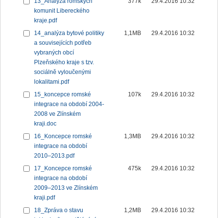
13_Analýza romských
377k
29.4.2016 10:32
komunit Libereckého
kraje.pdf
14_analýza bytové politiky
1,1MB
29.4.2016 10:32
a souvisejících potřeb
vybraných obcí
Plzeňského kraje s tzv.
sociálně vyloučenými
lokalitami.pdf
15_koncepce romské
107k
29.4.2016 10:32
integrace na období 2004-
2008 ve Zlínském
kraji.doc
16_Koncepce romské
1,3MB
29.4.2016 10:32
integrace na období
2010–2013.pdf
17_Koncepce romské
475k
29.4.2016 10:32
integrace na období
2009–2013 ve Zlínském
kraji.pdf
18_Zpráva o stavu
1,2MB
29.4.2016 10:32