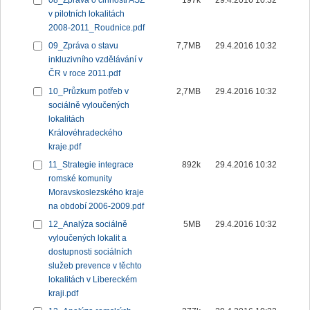
08_Zpráva o činnosti ASZ
197k
29.4.2016 10:32
v pilotních lokalitách
2008-2011_Roudnice.pdf
09_Zpráva o stavu
7,7MB
29.4.2016 10:32
inkluzivního vzdělávání v
ČR v roce 2011.pdf
10_Průzkum potřeb v
2,7MB
29.4.2016 10:32
sociálně vyloučených
lokalitách
Královéhradeckého
kraje.pdf
11_Strategie integrace
892k
29.4.2016 10:32
romské komunity
Moravskoslezského kraje
na období 2006-2009.pdf
12_Analýza sociálně
5MB
29.4.2016 10:32
vyloučených lokalit a
dostupnosti sociálních
služeb prevence v těchto
lokalitách v Libereckém
kraji.pdf