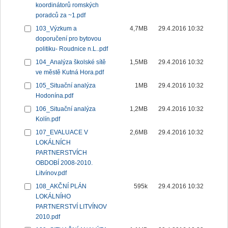
koordinátorů romských
poradců za ~1.pdf
103_Výzkum a
4,7MB
29.4.2016 10:32
doporučení pro bytovou
politiku- Roudnice n.L..pdf
104_Analýza školské sítě
1,5MB
29.4.2016 10:32
ve městě Kutná Hora.pdf
105_Situační analýza
1MB
29.4.2016 10:32
Hodonína.pdf
106_Situační analýza
1,2MB
29.4.2016 10:32
Kolín.pdf
107_EVALUACE V
2,6MB
29.4.2016 10:32
LOKÁLNÍCH
PARTNERSTVÍCH
OBDOBÍ 2008-2010.
Litvínov.pdf
108_AKČNÍ PLÁN
595k
29.4.2016 10:32
LOKÁLNÍHO
PARTNERSTVÍ LITVÍNOV
2010.pdf