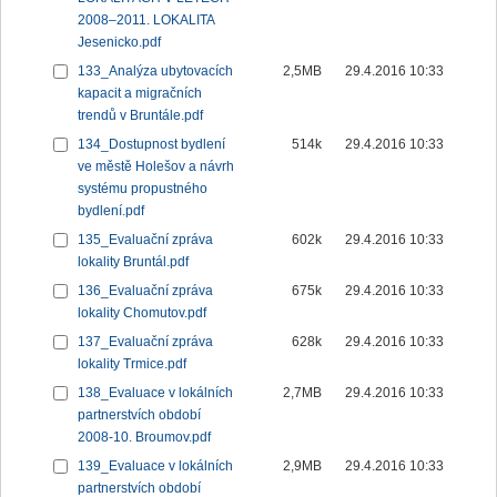
2008–2011. LOKALITA
Jesenicko.pdf
133_Analýza ubytovacích
2,5MB
29.4.2016 10:33
kapacit a migračních
trendů v Bruntále.pdf
134_Dostupnost bydlení
514k
29.4.2016 10:33
ve městě Holešov a návrh
systému propustného
bydlení.pdf
135_Evaluační zpráva
602k
29.4.2016 10:33
lokality Bruntál.pdf
136_Evaluační zpráva
675k
29.4.2016 10:33
lokality Chomutov.pdf
137_Evaluační zpráva
628k
29.4.2016 10:33
lokality Trmice.pdf
138_Evaluace v lokálních
2,7MB
29.4.2016 10:33
partnerstvích období
2008-10. Broumov.pdf
139_Evaluace v lokálních
2,9MB
29.4.2016 10:33
partnerstvích období