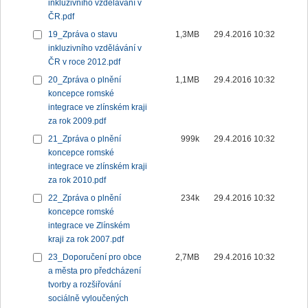
inkluzivního vzdělávání v
ČR.pdf
19_Zpráva o stavu
1,3MB
29.4.2016 10:32
inkluzivního vzdělávání v
ČR v roce 2012.pdf
20_Zpráva o plnění
1,1MB
29.4.2016 10:32
koncepce romské
integrace ve zlínském kraji
za rok 2009.pdf
21_Zpráva o plnění
999k
29.4.2016 10:32
koncepce romské
integrace ve zlínském kraji
za rok 2010.pdf
22_Zpráva o plnění
234k
29.4.2016 10:32
koncepce romské
integrace ve Zlínském
kraji za rok 2007.pdf
23_Doporučení pro obce
2,7MB
29.4.2016 10:32
a města pro předcházení
tvorby a rozšiřování
sociálně vyloučených