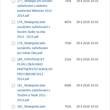
177_Strategie pro sociální
791k
29.4.2016 10:33
začleňování Lokálního
partnerství Mělnicko 2012-
2014.pdf
178_Strategický plán
887k
29.4.2016 10:33
sociálního začleňování v
Novém Sedle na léta
2013 - 2015.pdf
179_Strategický plán
753k
29.4.2016 10:33
sociálního začleňování
pro město Odry.pdf
180_STRATEGICKÝ
231k
29.4.2016 10:33
PLÁN LOKÁLNÍHO
PARTNERSTVÍ SOKOLOV
PRO OBDOBÍ 2012 -
2014.pdf
181_Strategický plán
608k
29.4.2016 10:33
sociálního začleňování v
Toužimi a Teplé 2011 -
2013.pdf
182_Strategický plán
761k
29.4.2016 10:33