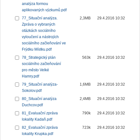
analýza formou
aplikovaných výzkumů.pdf
77_Situační analýza.
2,3MB
29.4.2016 10:32
Zpráva o vybraných
otázkách sociálního
vyloučení a nástrojích
sociálního začleňování ve
Frýdku Místku.pdf
78_Strategický plán
563k
29.4.2016 10:32
sociálního začleňování
pro město Velké
Hamry.pdf
79_Situační analýza-
1,6MB
29.4.2016 10:32
Sokolov.pdf
80_Situační analýza
2,4MB
29.4.2016 10:32
Duchcov.pdf
81_Evaluační zpráva
790k
29.4.2016 10:32
lokality Kadaň.pdf
82_Evaluační zpráva
723k
29.4.2016 10:32
lokality Krupka.pdf