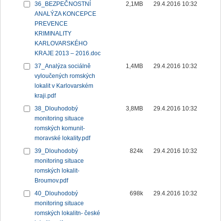
36_BEZPEČNOSTNÍ
2,1MB
29.4.2016 10:32
ANALÝZA KONCEPCE
PREVENCE
KRIMINALITY
KARLOVARSKÉHO
KRAJE 2013 – 2016.doc
37_Analýza sociálně
1,4MB
29.4.2016 10:32
vyloučených romských
lokalit v Karlovarském
kraji.pdf
38_Dlouhodobý
3,8MB
29.4.2016 10:32
monitoring situace
romských komunit-
moravské lokality.pdf
39_Dlouhodobý
824k
29.4.2016 10:32
monitoring situace
romských lokalit-
Broumov.pdf
40_Dlouhodobý
698k
29.4.2016 10:32
monitoring situace
romských lokalitn- české