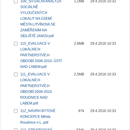
109_SITUAČNÍ ANALÝZA
1,1MB
29.4.2016 10:32
SOCIÁLNĚ
VYLOUČENÝCH
LOKALIT NA ÚZEMÍ
MĚSTA LITVÍNOVA SE
ZAMĚŘENÍM NA
SÍDLIŠTĚ JANOV.pdf
110_EVALUACE V
2,6MB
29.4.2016 10:33
LOKÁLNÍCH
PARTNERSTVÍCH
OBDOBÍ 2008-2010. ÚSTÍ
NAD LABEM.pdf
111_EVALUACE V
2,5MB
29.4.2016 10:33
LOKÁLNÍCH
PARTNERSTVÍCH
OBDOBÍ 2008-2010
ROUDNICE NAD
LABEM.pdf
112_NÁVRH BYTOVÉ
97k
29.4.2016 10:33
KONCEPCE Města
Roudnice n.L..pdf