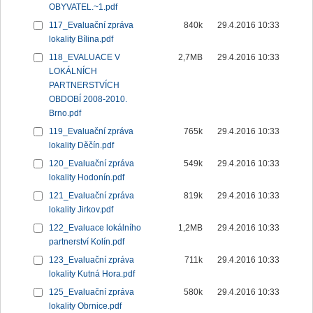
OBYVATEL.~1.pdf
117_Evaluační zpráva
840k
29.4.2016 10:33
lokality Bílina.pdf
118_EVALUACE V
2,7MB
29.4.2016 10:33
LOKÁLNÍCH
PARTNERSTVÍCH
OBDOBÍ 2008-2010.
Brno.pdf
119_Evaluační zpráva
765k
29.4.2016 10:33
lokality Děčín.pdf
120_Evaluační zpráva
549k
29.4.2016 10:33
lokality Hodonín.pdf
121_Evaluační zpráva
819k
29.4.2016 10:33
lokality Jirkov.pdf
122_Evaluace lokálního
1,2MB
29.4.2016 10:33
partnerství Kolín.pdf
123_Evaluační zpráva
711k
29.4.2016 10:33
lokality Kutná Hora.pdf
125_Evaluační zpráva
580k
29.4.2016 10:33
lokality Obrnice.pdf