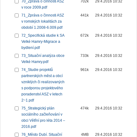
70_Zpráva o činnosti ASZ
702k
29.4.2016 10:32
v roce 2009.pdf
71_Zpráva o činnosti ASZ
441k
29.4.2016 10:32
v romských lokalitách za
období 1.2008-6.009.pdf
72_Specifická studie k SA
672k
29.4.2016 10:32
Velké Hamry-Migrace a
bydlení.pdf
73_Situační analýza obce
733k
29.4.2016 10:32
Velké Hamry.pdf
74_Studie projektů
961k
29.4.2016 10:32
partnerských měst a obcí
vzniklých či realizovaných
s podporou projektového
poradenství ASZ v letech
2~1.pdf
75_Strategický plán
474k
29.4.2016 10:32
sociálního začleňování v
obci Větřní pro léta 2014 –
2016.pdf
76_Město Dubí. Situační
4MB
29.4.2016 10:32