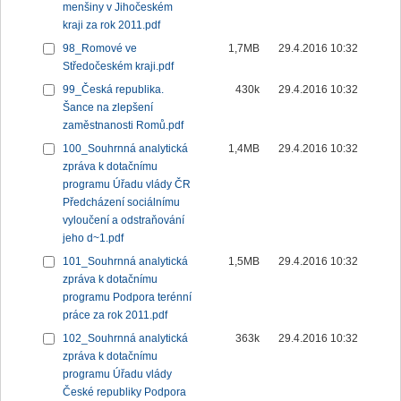
menšiny v Jihočeském
kraji za rok 2011.pdf
98_Romové ve
1,7MB
29.4.2016 10:32
Středočeském kraji.pdf
99_Česká republika.
430k
29.4.2016 10:32
Šance na zlepšení
zaměstnanosti Romů.pdf
100_Souhrnná analytická
1,4MB
29.4.2016 10:32
zpráva k dotačnímu
programu Úřadu vlády ČR
Předcházení sociálnímu
vyloučení a odstraňování
jeho d~1.pdf
101_Souhrnná analytická
1,5MB
29.4.2016 10:32
zpráva k dotačnímu
programu Podpora terénní
práce za rok 2011.pdf
102_Souhrnná analytická
363k
29.4.2016 10:32
zpráva k dotačnímu
programu Úřadu vlády
České republiky Podpora