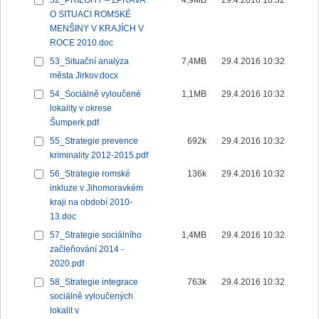
52_PŘÍLOHY – ZPRÁVA
4,9MB
29.4.2016 10:32
O SITUACI ROMSKÉ
MENŠINY V KRAJÍCH V
ROCE 2010.doc
53_Situační analýza
7,4MB
29.4.2016 10:32
města Jirkov.docx
54_Sociálně vyloučené
1,1MB
29.4.2016 10:32
lokality v okrese
Šumperk.pdf
55_Strategie prevence
692k
29.4.2016 10:32
kriminality 2012-2015.pdf
56_Strategie romské
136k
29.4.2016 10:32
inkluze v Jihomoravkém
kraji na období 2010-
13.doc
57_Strategie sociálního
1,4MB
29.4.2016 10:32
začleňování 2014 -
2020.pdf
58_Strategie integrace
763k
29.4.2016 10:32
sociálně vyloučených
lokalit v