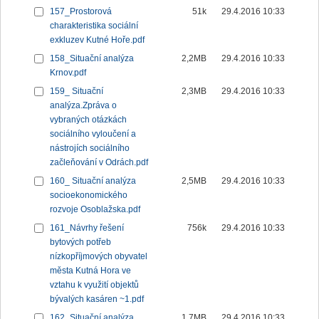
157_Prostorová
51k
29.4.2016 10:33
charakteristika sociální
exkluzev Kutné Hoře.pdf
158_Situační analýza
2,2MB
29.4.2016 10:33
Krnov.pdf
159_ Situační
2,3MB
29.4.2016 10:33
analýza.Zpráva o
vybraných otázkách
sociálního vyloučení a
nástrojích sociálního
začleňování v Odrách.pdf
160_ Situační analýza
2,5MB
29.4.2016 10:33
socioekonomického
rozvoje Osoblažska.pdf
161_Návrhy řešení
756k
29.4.2016 10:33
bytových potřeb
nízkopříjmových obyvatel
města Kutná Hora ve
vztahu k využití objektů
bývalých kasáren ~1.pdf
162_Situační analýza
1,7MB
29.4.2016 10:33