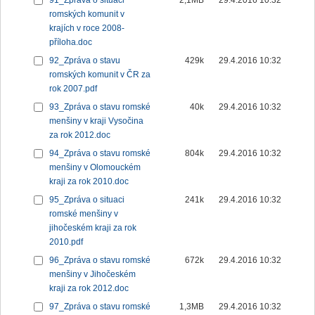
91_Zpráva o situaci
2,1MB
29.4.2016 10:32
romských komunit v
krajích v roce 2008-
příloha.doc
92_Zpráva o stavu
429k
29.4.2016 10:32
romských komunit v ČR za
rok 2007.pdf
93_Zpráva o stavu romské
40k
29.4.2016 10:32
menšiny v kraji Vysočina
za rok 2012.doc
94_Zpráva o stavu romské
804k
29.4.2016 10:32
menšiny v Olomouckém
kraji za rok 2010.doc
95_Zpráva o situaci
241k
29.4.2016 10:32
romské menšiny v
jihočeském kraji za rok
2010.pdf
96_Zpráva o stavu romské
672k
29.4.2016 10:32
menšiny v Jihočeském
kraji za rok 2012.doc
97_Zpráva o stavu romské
1,3MB
29.4.2016 10:32