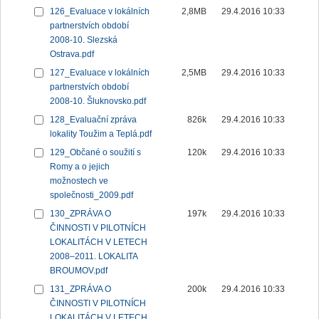
126_Evaluace v lokálních
2,8MB
29.4.2016 10:33
partnerstvích období
2008-10. Slezská
Ostrava.pdf
127_Evaluace v lokálních
2,5MB
29.4.2016 10:33
partnerstvích období
2008-10. Šluknovsko.pdf
128_Evaluační zpráva
826k
29.4.2016 10:33
lokality Toužim a Teplá.pdf
129_Občané o soužití s
120k
29.4.2016 10:33
Romy a o jejich
možnostech ve
společnosti_2009.pdf
130_ZPRÁVA O
197k
29.4.2016 10:33
ČINNOSTI V PILOTNÍCH
LOKALITÁCH V LETECH
2008–2011. LOKALITA
BROUMOV.pdf
131_ZPRÁVA O
200k
29.4.2016 10:33
ČINNOSTI V PILOTNÍCH
LOKALITÁCH V LETECH