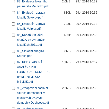
83_Evaluace lokálního
2,6MB
29.4.2016 10:32
partnerství Mělnicko.pdf
84_Evaluační zpráva
810k
29.4.2016 10:32
lokality Sokolov.pdf
85_Evaluační zpráva
793k
29.4.2016 10:32
lokality Vejprty.pdf
86_Kadaň. Situační
696k
29.4.2016 10:32
analýzy ve vybraných
lokalitách 2011.pdf
88_Situační analýza-
1,8MB
29.4.2016 10:32
Krupka.pdf
89_PODKLADOVÁ
1,2MB
29.4.2016 10:32
ANALÝZA PRO
FORMULACI KONCEPCE
BYDLENÍ MĚSTA
MĚLNÍK.pdf
90_Zmapovani socialni
2,2MB
29.4.2016 10:32
situace domacnosti v
mestskych bytovych
domech v Duchcove.pdf