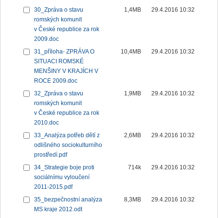
30_Zpráva o stavu
1,4MB
29.4.2016 10:32
romských komunit
v České republice za rok
2009.doc
31_příloha- ZPRÁVA O
10,4MB
29.4.2016 10:32
SITUACI ROMSKÉ
MENŠINY V KRAJÍCH V
ROCE 2009.doc
32_Zpráva o stavu
1,9MB
29.4.2016 10:32
romských komunit
v České republice za rok
2010.doc
33_Analýza potřeb dětí z
2,6MB
29.4.2016 10:32
odlišného sociokulturního
prostředí.pdf
34_Strategie boje proti
714k
29.4.2016 10:32
sociálnímu vyloučení
2011-2015.pdf
35_bezpečnostní analýza
8,3MB
29.4.2016 10:32
MS kraje 2012.odt