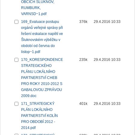
OBCÍCH ŠLUKNOV,
RUMBURK,
VARNSD~1.pdf
169_Evaluace postupu
376k
29.4.2016 10:33
orgánů veřejné správy při
řešení eskalace napětí ve
Šluknovském výběžku v
období od června do
listop~1.pdf
170_KORESPONDENCE
235k
29.4.2016 10:33
STRATEGICKÉHO
PLÁNU LOKÁLNÍHO
PARTNERSTVÍ CHEB
PRO ROKY 2010-2012 S
GABALOVOU ZPRÁVOU
2009.doc
171_STRATEGICKÝ
401k
29.4.2016 10:33
PLÁN LOKÁLNÍHO
PARTNERSTVÍ KOLÍN
PRO OBDOBÍ 2012 -
2014.pdf