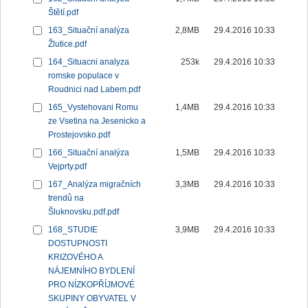
Štětí.pdf
163_Situační analýza
2,8MB
29.4.2016 10:33
Žlutice.pdf
164_Situacni analyza
253k
29.4.2016 10:33
romske populace v
Roudnici nad Labem.pdf
165_Vystehovani Romu
1,4MB
29.4.2016 10:33
ze Vsetina na Jesenicko a
Prostejovsko.pdf
166_Situační analýza
1,5MB
29.4.2016 10:33
Vejprty.pdf
167_Analýza migračních
3,3MB
29.4.2016 10:33
trendů na
Šluknovsku.pdf.pdf
168_STUDIE
3,9MB
29.4.2016 10:33
DOSTUPNOSTI
KRIZOVÉHO A
NÁJEMNÍHO BYDLENÍ
PRO NÍZKOPŘÍJMOVÉ
SKUPINY OBYVATEL V