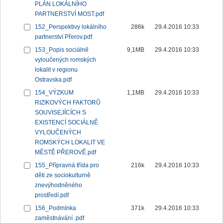
PLÁN LOKÁLNÍHO
PARTNERSTVÍ MOST.pdf
152_Perspektivy lokálního
286k
29.4.2016 10:33
partnerství Přerov.pdf
153_Popis sociálně
9,1MB
29.4.2016 10:33
vyloučených romských
lokalit v regionu
Ostravska.pdf
154_VÝZKUM
1,1MB
29.4.2016 10:33
RIZIKOVÝCH FAKTORŮ
SOUVISEJÍCÍCH S
EXISTENCÍ SOCIÁLNĚ
VYLOUČENÝCH
ROMSKÝCH LOKALIT VE
MĚSTĚ PŘEROVĚ.pdf
155_Přípravná třída pro
216k
29.4.2016 10:33
děti ze sociokulturně
znevýhodněného
prostředí.pdf
156_Podmínka
371k
29.4.2016 10:33
zaměstnávání .pdf