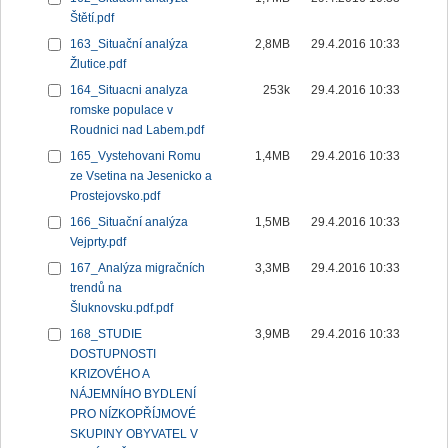
Štětí.pdf
163_Situační analýza
2,8MB
29.4.2016 10:33
Žlutice.pdf
164_Situacni analyza
253k
29.4.2016 10:33
romske populace v
Roudnici nad Labem.pdf
165_Vystehovani Romu
1,4MB
29.4.2016 10:33
ze Vsetina na Jesenicko a
Prostejovsko.pdf
166_Situační analýza
1,5MB
29.4.2016 10:33
Vejprty.pdf
167_Analýza migračních
3,3MB
29.4.2016 10:33
trendů na
Šluknovsku.pdf.pdf
168_STUDIE
3,9MB
29.4.2016 10:33
DOSTUPNOSTI
KRIZOVÉHO A
NÁJEMNÍHO BYDLENÍ
PRO NÍZKOPŘÍJMOVÉ
SKUPINY OBYVATEL V