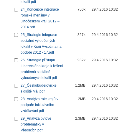
lokalit.pdf
24_Koncepce integrace
750k
29.4.2016 10:32
romské menšiny v
Jihočeském kraji 2012 –
2014.pdf
25_Strategie integrace
327k
29.4.2016 10:32
sociálně vyloučených
lokalit v Kraji Vysočina na
období 2012 - 17.pdf
26_Strategie přístupu
932k
29.4.2016 10:32
Libereckého kraje k řešení
problémů sociálně
vyloučených lokalit.pdf
27_Českobudějovické
1,2MB
29.4.2016 10:32
sídliště Máj.pdf
28_Analýza role krajů v
2MB
29.4.2016 10:32
podpoře inkluzivního
vzdělávání.pdf
29_Analýza bytové
2,3MB
29.4.2016 10:32
problematiky v
Předlicích.pdf