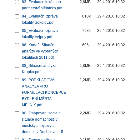
83_Evaluace lokálního
2,6MB
29.4.2016 10:32
partnerství Mělnicko.pdf
84_Evaluační zpráva
810k
29.4.2016 10:32
lokality Sokolov.pdf
85_Evaluační zpráva
793k
29.4.2016 10:32
lokality Vejprty.pdf
86_Kadaň. Situační
696k
29.4.2016 10:32
analýzy ve vybraných
lokalitách 2011.pdf
88_Situační analýza-
1,8MB
29.4.2016 10:32
Krupka.pdf
89_PODKLADOVÁ
1,2MB
29.4.2016 10:32
ANALÝZA PRO
FORMULACI KONCEPCE
BYDLENÍ MĚSTA
MĚLNÍK.pdf
90_Zmapovani socialni
2,2MB
29.4.2016 10:32
situace domacnosti v
mestskych bytovych
domech v Duchcove.pdf