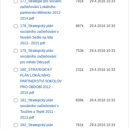
177_Strategie pro sociální
791k
29.4.2016 10:33
začleňování Lokálního
partnerství Mělnicko 2012-
2014.pdf
178_Strategický plán
887k
29.4.2016 10:33
sociálního začleňování v
Novém Sedle na léta
2013 - 2015.pdf
179_Strategický plán
753k
29.4.2016 10:33
sociálního začleňování
pro město Odry.pdf
180_STRATEGICKÝ
231k
29.4.2016 10:33
PLÁN LOKÁLNÍHO
PARTNERSTVÍ SOKOLOV
PRO OBDOBÍ 2012 -
2014.pdf
181_Strategický plán
608k
29.4.2016 10:33
sociálního začleňování v
Toužimi a Teplé 2011 -
2013.pdf
182_Strategický plán
761k
29.4.2016 10:33