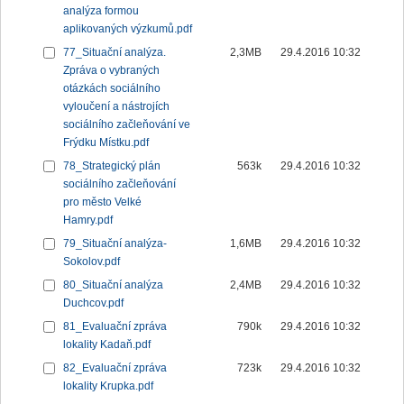
analýza formou
aplikovaných výzkumů.pdf
77_Situační analýza.
2,3MB
29.4.2016 10:32
Zpráva o vybraných
otázkách sociálního
vyloučení a nástrojích
sociálního začleňování ve
Frýdku Místku.pdf
78_Strategický plán
563k
29.4.2016 10:32
sociálního začleňování
pro město Velké
Hamry.pdf
79_Situační analýza-
1,6MB
29.4.2016 10:32
Sokolov.pdf
80_Situační analýza
2,4MB
29.4.2016 10:32
Duchcov.pdf
81_Evaluační zpráva
790k
29.4.2016 10:32
lokality Kadaň.pdf
82_Evaluační zpráva
723k
29.4.2016 10:32
lokality Krupka.pdf