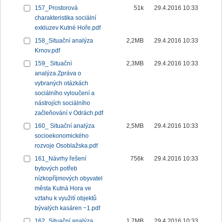
157_Prostorová
51k
29.4.2016 10:33
charakteristika sociální
exkluzev Kutné Hoře.pdf
158_Situační analýza
2,2MB
29.4.2016 10:33
Krnov.pdf
159_ Situační
2,3MB
29.4.2016 10:33
analýza.Zpráva o
vybraných otázkách
sociálního vyloučení a
nástrojích sociálního
začleňování v Odrách.pdf
160_ Situační analýza
2,5MB
29.4.2016 10:33
socioekonomického
rozvoje Osoblažska.pdf
161_Návrhy řešení
756k
29.4.2016 10:33
bytových potřeb
nízkopříjmových obyvatel
města Kutná Hora ve
vztahu k využití objektů
bývalých kasáren ~1.pdf
162_Situační analýza
1,7MB
29.4.2016 10:33