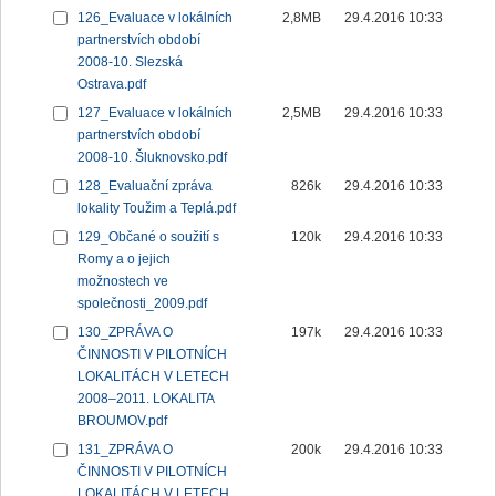
126_Evaluace v lokálních
2,8MB
29.4.2016 10:33
partnerstvích období
2008-10. Slezská
Ostrava.pdf
127_Evaluace v lokálních
2,5MB
29.4.2016 10:33
partnerstvích období
2008-10. Šluknovsko.pdf
128_Evaluační zpráva
826k
29.4.2016 10:33
lokality Toužim a Teplá.pdf
129_Občané o soužití s
120k
29.4.2016 10:33
Romy a o jejich
možnostech ve
společnosti_2009.pdf
130_ZPRÁVA O
197k
29.4.2016 10:33
ČINNOSTI V PILOTNÍCH
LOKALITÁCH V LETECH
2008–2011. LOKALITA
BROUMOV.pdf
131_ZPRÁVA O
200k
29.4.2016 10:33
ČINNOSTI V PILOTNÍCH
LOKALITÁCH V LETECH