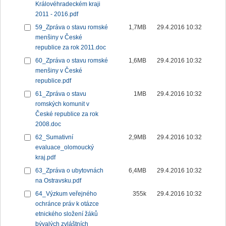
Královéhradeckém kraji
2011 - 2016.pdf
59_Zpráva o stavu romské
1,7MB
29.4.2016 10:32
menšiny v České
republice za rok 2011.doc
60_Zpráva o stavu romské
1,6MB
29.4.2016 10:32
menšiny v České
republice.pdf
61_Zpráva o stavu
1MB
29.4.2016 10:32
romských komunit v
České republice za rok
2008.doc
62_Sumativní
2,9MB
29.4.2016 10:32
evaluace_olomoucký
kraj.pdf
63_Zpráva o ubytovnách
6,4MB
29.4.2016 10:32
na Ostravsku.pdf
64_Výzkum veřejného
355k
29.4.2016 10:32
ochránce práv k otázce
etnického složení žáků
bývalých zvláštních