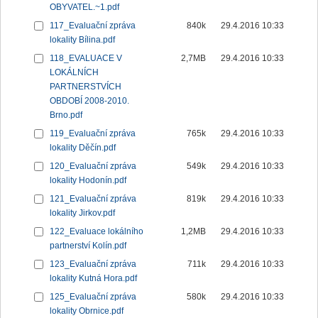
OBYVATEL.~1.pdf
117_Evaluační zpráva
840k
29.4.2016 10:33
lokality Bílina.pdf
118_EVALUACE V
2,7MB
29.4.2016 10:33
LOKÁLNÍCH
PARTNERSTVÍCH
OBDOBÍ 2008-2010.
Brno.pdf
119_Evaluační zpráva
765k
29.4.2016 10:33
lokality Děčín.pdf
120_Evaluační zpráva
549k
29.4.2016 10:33
lokality Hodonín.pdf
121_Evaluační zpráva
819k
29.4.2016 10:33
lokality Jirkov.pdf
122_Evaluace lokálního
1,2MB
29.4.2016 10:33
partnerství Kolín.pdf
123_Evaluační zpráva
711k
29.4.2016 10:33
lokality Kutná Hora.pdf
125_Evaluační zpráva
580k
29.4.2016 10:33
lokality Obrnice.pdf