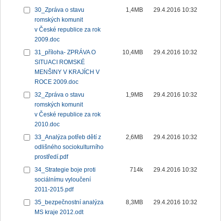
30_Zpráva o stavu
1,4MB
29.4.2016 10:32
romských komunit
v České republice za rok
2009.doc
31_příloha- ZPRÁVA O
10,4MB
29.4.2016 10:32
SITUACI ROMSKÉ
MENŠINY V KRAJÍCH V
ROCE 2009.doc
32_Zpráva o stavu
1,9MB
29.4.2016 10:32
romských komunit
v České republice za rok
2010.doc
33_Analýza potřeb dětí z
2,6MB
29.4.2016 10:32
odlišného sociokulturního
prostředí.pdf
34_Strategie boje proti
714k
29.4.2016 10:32
sociálnímu vyloučení
2011-2015.pdf
35_bezpečnostní analýza
8,3MB
29.4.2016 10:32
MS kraje 2012.odt