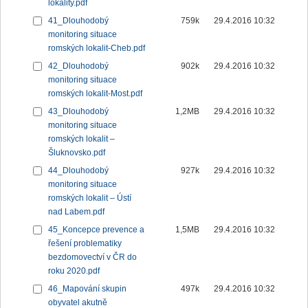
lokality.pdf
41_Dlouhodobý
759k
29.4.2016 10:32
monitoring situace
romských lokalit-Cheb.pdf
42_Dlouhodobý
902k
29.4.2016 10:32
monitoring situace
romských lokalit-Most.pdf
43_Dlouhodobý
1,2MB
29.4.2016 10:32
monitoring situace
romských lokalit –
Šluknovsko.pdf
44_Dlouhodobý
927k
29.4.2016 10:32
monitoring situace
romských lokalit – Ústí
nad Labem.pdf
45_Koncepce prevence a
1,5MB
29.4.2016 10:32
řešení problematiky
bezdomovectví v ČR do
roku 2020.pdf
46_Mapování skupin
497k
29.4.2016 10:32
obyvatel akutně