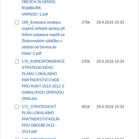
OBCÍCH ŠLUKNOV,
RUMBURK,
VARNSD~1.pdf
169_Evaluace postupu
376k
29.4.2016 10:33
orgánů veřejné správy při
řešení eskalace napětí ve
Šluknovském výběžku v
období od června do
listop~1.pdf
170_KORESPONDENCE
235k
29.4.2016 10:33
STRATEGICKÉHO
PLÁNU LOKÁLNÍHO
PARTNERSTVÍ CHEB
PRO ROKY 2010-2012 S
GABALOVOU ZPRÁVOU
2009.doc
171_STRATEGICKÝ
401k
29.4.2016 10:33
PLÁN LOKÁLNÍHO
PARTNERSTVÍ KOLÍN
PRO OBDOBÍ 2012 -
2014.pdf