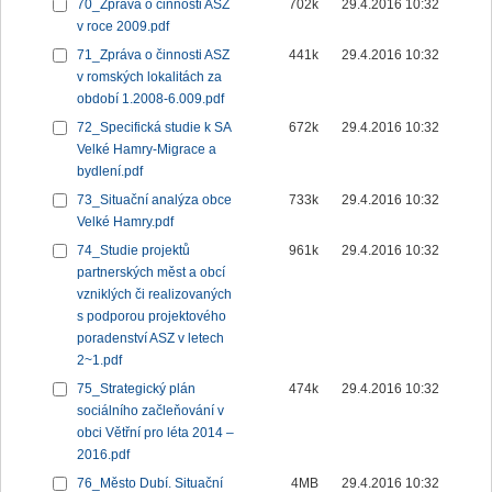
70_Zpráva o činnosti ASZ
702k
29.4.2016 10:32
v roce 2009.pdf
71_Zpráva o činnosti ASZ
441k
29.4.2016 10:32
v romských lokalitách za
období 1.2008-6.009.pdf
72_Specifická studie k SA
672k
29.4.2016 10:32
Velké Hamry-Migrace a
bydlení.pdf
73_Situační analýza obce
733k
29.4.2016 10:32
Velké Hamry.pdf
74_Studie projektů
961k
29.4.2016 10:32
partnerských měst a obcí
vzniklých či realizovaných
s podporou projektového
poradenství ASZ v letech
2~1.pdf
75_Strategický plán
474k
29.4.2016 10:32
sociálního začleňování v
obci Větřní pro léta 2014 –
2016.pdf
76_Město Dubí. Situační
4MB
29.4.2016 10:32