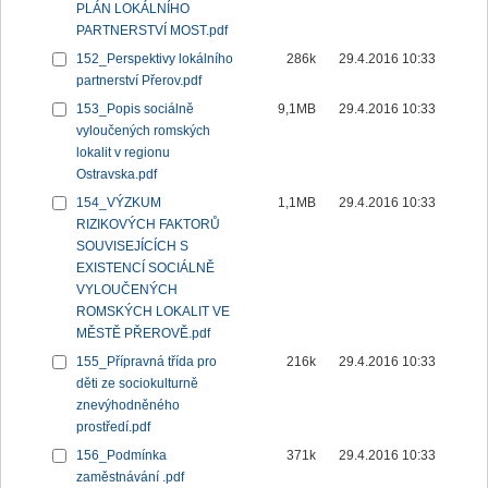
PLÁN LOKÁLNÍHO
PARTNERSTVÍ MOST.pdf
152_Perspektivy lokálního
286k
29.4.2016 10:33
partnerství Přerov.pdf
153_Popis sociálně
9,1MB
29.4.2016 10:33
vyloučených romských
lokalit v regionu
Ostravska.pdf
154_VÝZKUM
1,1MB
29.4.2016 10:33
RIZIKOVÝCH FAKTORŮ
SOUVISEJÍCÍCH S
EXISTENCÍ SOCIÁLNĚ
VYLOUČENÝCH
ROMSKÝCH LOKALIT VE
MĚSTĚ PŘEROVĚ.pdf
155_Přípravná třída pro
216k
29.4.2016 10:33
děti ze sociokulturně
znevýhodněného
prostředí.pdf
156_Podmínka
371k
29.4.2016 10:33
zaměstnávání .pdf