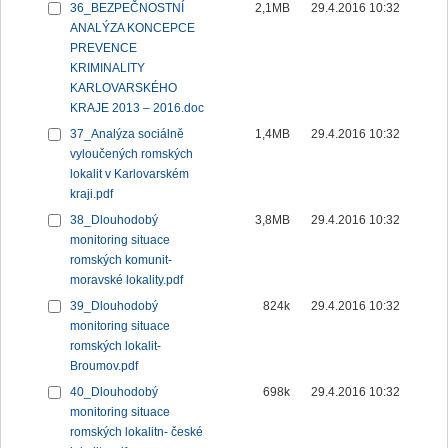
36_BEZPEČNOSTNÍ
2,1MB
29.4.2016 10:32
ANALÝZA KONCEPCE
PREVENCE
KRIMINALITY
KARLOVARSKÉHO
KRAJE 2013 – 2016.doc
37_Analýza sociálně
1,4MB
29.4.2016 10:32
vyloučených romských
lokalit v Karlovarském
kraji.pdf
38_Dlouhodobý
3,8MB
29.4.2016 10:32
monitoring situace
romských komunit-
moravské lokality.pdf
39_Dlouhodobý
824k
29.4.2016 10:32
monitoring situace
romských lokalit-
Broumov.pdf
40_Dlouhodobý
698k
29.4.2016 10:32
monitoring situace
romských lokalitn- české