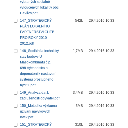
vybraných sociálně
vyloučených lokalit v obci
Havířov.pdf
147_STRATEGICKÝ
542k
29.4.2016 10:33
PLÁN LOKÁLNÍHO
PARTNERSTVÍ CHEB
PRO ROKY 2010-
2012.pdf
148_Sociální a technický
1,7MB
29.4.2016 10:33
stav budovy U
Masokombinátu č.p.
698.Východiska a
doporučení k nastavení
systému prostupného
byd~1.pdf
149_Analýza dat k
3,4MB
29.4.2016 10:33
zadluženosti obyvatel.pdf
150_Metodika výzkumu
3MB
29.4.2016 10:33
užívání návykových
látek.pdf
151_STRATEGICKÝ
310k
29.4.2016 10:33