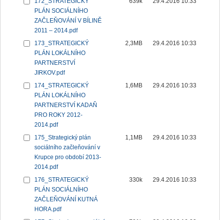
172_STRATEGICKÝ
639k
29.4.2016 10:33
PLÁN SOCIÁLNÍHO
ZAČLEŇOVÁNÍ V BÍLINĚ
2011 – 2014.pdf
173_STRATEGICKÝ
2,3MB
29.4.2016 10:33
PLÁN LOKÁLNÍHO
PARTNERSTVÍ
JIRKOV.pdf
174_STRATEGICKÝ
1,6MB
29.4.2016 10:33
PLÁN LOKÁLNÍHO
PARTNERSTVÍ KADAŇ
PRO ROKY 2012-
2014.pdf
175_Strategický plán
1,1MB
29.4.2016 10:33
sociálního začleňování v
Krupce pro období 2013-
2014.pdf
176_STRATEGICKÝ
330k
29.4.2016 10:33
PLÁN SOCIÁLNÍHO
ZAČLEŇOVÁNÍ KUTNÁ
HORA.pdf