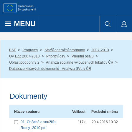
Přejít k obsahu
MENU
/
/
/
/
ESF
Programy
Starší operační programy
2007-2013
/
/
/
OP LZZ 2007-2013
Prioritní osy
Prioritní osa 3
/
/
Oblast podpory 3.2
Analýza sociálně vyloučených lokalit v ČR
Databáze klíčových dokumentů - Analýza SVL v ČR
Dokumenty
Název souboru
Velikost
Poslední změna
01_Občané o soužití s
117k
29.4.2016 10:32
Romy_2010.pdf