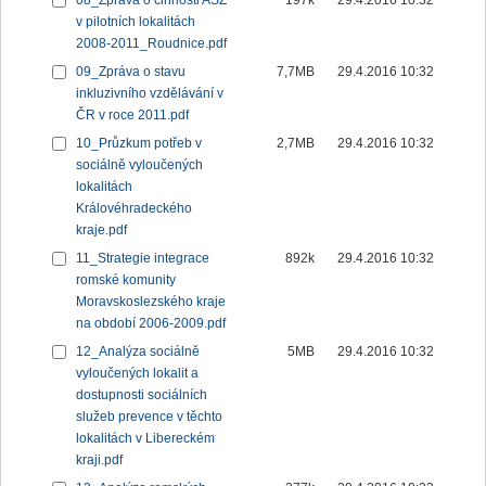
08_Zpráva o činnosti ASZ
197k
29.4.2016 10:32
v pilotních lokalitách
2008-2011_Roudnice.pdf
09_Zpráva o stavu
7,7MB
29.4.2016 10:32
inkluzivního vzdělávání v
ČR v roce 2011.pdf
10_Průzkum potřeb v
2,7MB
29.4.2016 10:32
sociálně vyloučených
lokalitách
Královéhradeckého
kraje.pdf
11_Strategie integrace
892k
29.4.2016 10:32
romské komunity
Moravskoslezského kraje
na období 2006-2009.pdf
12_Analýza sociálně
5MB
29.4.2016 10:32
vyloučených lokalit a
dostupnosti sociálních
služeb prevence v těchto
lokalitách v Libereckém
kraji.pdf