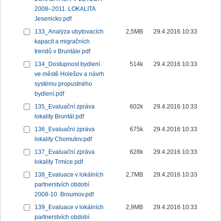
2008–2011. LOKALITA
Jesenicko.pdf
133_Analýza ubytovacích
2,5MB
29.4.2016 10:33
kapacit a migračních
trendů v Bruntále.pdf
134_Dostupnost bydlení
514k
29.4.2016 10:33
ve městě Holešov a návrh
systému propustného
bydlení.pdf
135_Evaluační zpráva
602k
29.4.2016 10:33
lokality Bruntál.pdf
136_Evaluační zpráva
675k
29.4.2016 10:33
lokality Chomutov.pdf
137_Evaluační zpráva
628k
29.4.2016 10:33
lokality Trmice.pdf
138_Evaluace v lokálních
2,7MB
29.4.2016 10:33
partnerstvích období
2008-10. Broumov.pdf
139_Evaluace v lokálních
2,9MB
29.4.2016 10:33
partnerstvích období