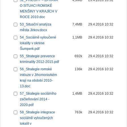
52_PŘÍLOHY – ZPRÁVA
4,9MB
29.4.2016 10:32
O SITUACI ROMSKÉ
MENŠINY V KRAJÍCH V
ROCE 2010.doc
53_Situační analýza
7,4MB
29.4.2016 10:32
města Jirkov.docx
54_Sociálně vyloučené
1,1MB
29.4.2016 10:32
lokality v okrese
Šumperk.pdf
55_Strategie prevence
692k
29.4.2016 10:32
kriminality 2012-2015.pdf
56_Strategie romské
136k
29.4.2016 10:32
inkluze v Jihomoravkém
kraji na období 2010-
13.doc
57_Strategie sociálního
1,4MB
29.4.2016 10:32
začleňování 2014 -
2020.pdf
58_Strategie integrace
763k
29.4.2016 10:32
sociálně vyloučených
lokalit v