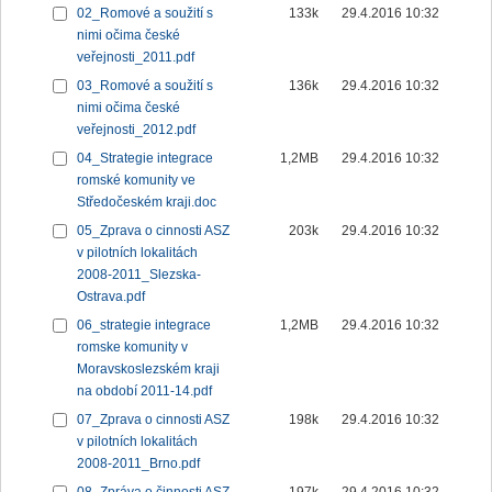
02_Romové a soužití s
133k
29.4.2016 10:32
nimi očima české
veřejnosti_2011.pdf
03_Romové a soužití s
136k
29.4.2016 10:32
nimi očima české
veřejnosti_2012.pdf
04_Strategie integrace
1,2MB
29.4.2016 10:32
romské komunity ve
Středočeském kraji.doc
05_Zprava o cinnosti ASZ
203k
29.4.2016 10:32
v pilotních lokalitách
2008-2011_Slezska-
Ostrava.pdf
06_strategie integrace
1,2MB
29.4.2016 10:32
romske komunity v
Moravskoslezském kraji
na období 2011-14.pdf
07_Zprava o cinnosti ASZ
198k
29.4.2016 10:32
v pilotních lokalitách
2008-2011_Brno.pdf