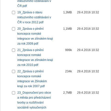
inkluzivního vzdělávání v
ČR.pdf
19_Zpráva o stavu
1,3MB
29.4.2016 10:32
inkluzivního vzdělávání v
ČR v roce 2012.pdf
20_Zpráva o plnění
1,1MB
29.4.2016 10:32
koncepce romské
integrace ve zlínském kraji
za rok 2009.pdf
21_Zpráva o plnění
999k
29.4.2016 10:32
koncepce romské
integrace ve zlínském kraji
za rok 2010.pdf
22_Zpráva o plnění
234k
29.4.2016 10:32
koncepce romské
integrace ve Zlínském
kraji za rok 2007.pdf
23_Doporučení pro obce
2,7MB
29.4.2016 10:32
a města pro předcházení
tvorby a rozšiřování
sociálně vyloučených