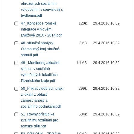
ohrožených sociálním
vyloučením v souvislosti s
bydlením.pdf
47_Koncepce romské
120k
29.4.2016 10:32
integrace v Novém
Bydžově 2010 - 2014.pdf
48_situační analýzy-
2MB
29.4.2016 10:32
Olomoucký kraj-stručné
shrnutí.pdf
49 _Monitoring aktuální
1,1MB
29.4.2016 10:32
situace v sociálně
vyloučených lokalitách
Plzeňského kraje.pdf
50_Příklady dobrých praxí
299k
29.4.2016 10:32
z lokalit z oblasti
zaměstnanosti a
sociálního podnikání.pdf
51_Rovný přístup ke
634k
29.4.2016 10:32
kvalitnímu vzdělání pro
romské děti.pdf