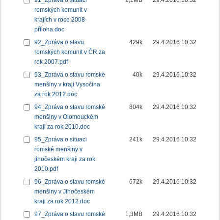
91_Zpráva o situaci
2,1MB
29.4.2016 10:32
romských komunit v
krajích v roce 2008-
příloha.doc
92_Zpráva o stavu
429k
29.4.2016 10:32
romských komunit v ČR za
rok 2007.pdf
93_Zpráva o stavu romské
40k
29.4.2016 10:32
menšiny v kraji Vysočina
za rok 2012.doc
94_Zpráva o stavu romské
804k
29.4.2016 10:32
menšiny v Olomouckém
kraji za rok 2010.doc
95_Zpráva o situaci
241k
29.4.2016 10:32
romské menšiny v
jihočeském kraji za rok
2010.pdf
96_Zpráva o stavu romské
672k
29.4.2016 10:32
menšiny v Jihočeském
kraji za rok 2012.doc
97_Zpráva o stavu romské
1,3MB
29.4.2016 10:32