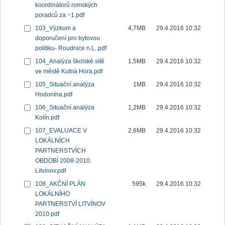
koordinátorů romských
poradců za ~1.pdf
103_Výzkum a
4,7MB
29.4.2016 10:32
doporučení pro bytovou
politiku- Roudnice n.L..pdf
104_Analýza školské sítě
1,5MB
29.4.2016 10:32
ve městě Kutná Hora.pdf
105_Situační analýza
1MB
29.4.2016 10:32
Hodonína.pdf
106_Situační analýza
1,2MB
29.4.2016 10:32
Kolín.pdf
107_EVALUACE V
2,6MB
29.4.2016 10:32
LOKÁLNÍCH
PARTNERSTVÍCH
OBDOBÍ 2008-2010.
Litvínov.pdf
108_AKČNÍ PLÁN
595k
29.4.2016 10:32
LOKÁLNÍHO
PARTNERSTVÍ LITVÍNOV
2010.pdf