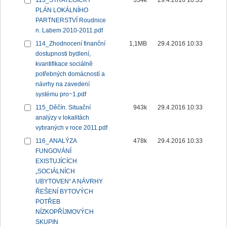
113_STRATEGICKÝ
334k
29.4.2016 10:33
PLÁN LOKÁLNÍHO
PARTNERSTVÍ Roudnice
n. Labem 2010-2011.pdf
114_Zhodnocení finanční
1,1MB
29.4.2016 10:33
dostupnosti bydlení,
kvantifikace sociálně
potřebných domácností a
návrhy na zavedení
systému pro~1.pdf
115_Děčín. Situační
943k
29.4.2016 10:33
analýzy v lokalitách
vybraných v roce 2011.pdf
116_ANALÝZA
478k
29.4.2016 10:33
FUNGOVÁNÍ
EXISTUJÍCÍCH
„SOCIÁLNÍCH
UBYTOVEN“ A NÁVRHY
ŘEŠENÍ BYTOVÝCH
POTŘEB
NÍZKOPŘÍJMOVÝCH
SKUPIN