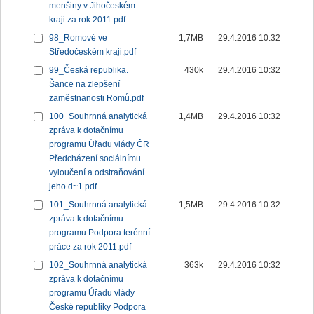
menšiny v Jihočeském
kraji za rok 2011.pdf
98_Romové ve
1,7MB
29.4.2016 10:32
Středočeském kraji.pdf
99_Česká republika.
430k
29.4.2016 10:32
Šance na zlepšení
zaměstnanosti Romů.pdf
100_Souhrnná analytická
1,4MB
29.4.2016 10:32
zpráva k dotačnímu
programu Úřadu vlády ČR
Předcházení sociálnímu
vyloučení a odstraňování
jeho d~1.pdf
101_Souhrnná analytická
1,5MB
29.4.2016 10:32
zpráva k dotačnímu
programu Podpora terénní
práce za rok 2011.pdf
102_Souhrnná analytická
363k
29.4.2016 10:32
zpráva k dotačnímu
programu Úřadu vlády
České republiky Podpora