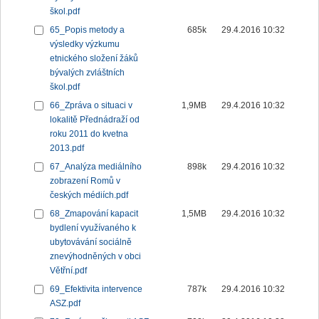
škol.pdf
65_Popis metody a
685k
29.4.2016 10:32
výsledky výzkumu
etnického složení žáků
bývalých zvláštních
škol.pdf
66_Zpráva o situaci v
1,9MB
29.4.2016 10:32
lokalitě Přednádraží od
roku 2011 do kvetna
2013.pdf
67_Analýza mediálního
898k
29.4.2016 10:32
zobrazení Romů v
českých médiích.pdf
68_Zmapování kapacit
1,5MB
29.4.2016 10:32
bydlení využívaného k
ubytovávání sociálně
znevýhodněných v obci
Větřní.pdf
69_Efektivita intervence
787k
29.4.2016 10:32
ASZ.pdf