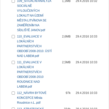
109_SITUAČNÍ ANALÝZA
1,1MB
29.4.2016 10:32
SOCIÁLNĚ
VYLOUČENÝCH
LOKALIT NA ÚZEMÍ
MĚSTA LITVÍNOVA SE
ZAMĚŘENÍM NA
SÍDLIŠTĚ JANOV.pdf
110_EVALUACE V
2,6MB
29.4.2016 10:33
LOKÁLNÍCH
PARTNERSTVÍCH
OBDOBÍ 2008-2010. ÚSTÍ
NAD LABEM.pdf
111_EVALUACE V
2,5MB
29.4.2016 10:33
LOKÁLNÍCH
PARTNERSTVÍCH
OBDOBÍ 2008-2010
ROUDNICE NAD
LABEM.pdf
112_NÁVRH BYTOVÉ
97k
29.4.2016 10:33
KONCEPCE Města
Roudnice n.L..pdf