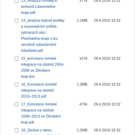
13_Analýza romských
377k
29.4.2016 10:32
komunit Libereckého
kraje.pdf
14_analýza bytové politiky
1,1MB
29.4.2016 10:32
a souvisejících potřeb
vybraných obcí
Plzeňského kraje s tzv.
sociálně vyloučenými
lokalitami.pdf
15_koncepce romské
107k
29.4.2016 10:32
integrace na období 2004-
2008 ve Zlínském
kraji.doc
16_Koncepce romské
1,3MB
29.4.2016 10:32
integrace na období
2010–2013.pdf
17_Koncepce romské
475k
29.4.2016 10:32
integrace na období
2009–2013 ve Zlínském
kraji.pdf
18_Zpráva o stavu
1,2MB
29.4.2016 10:32