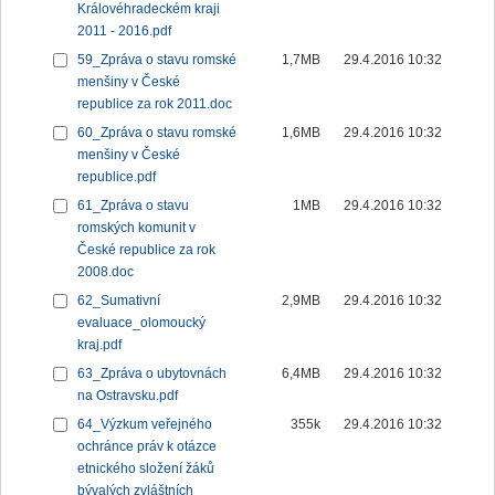
Královéhradeckém kraji
2011 - 2016.pdf
59_Zpráva o stavu romské
1,7MB
29.4.2016 10:32
menšiny v České
republice za rok 2011.doc
60_Zpráva o stavu romské
1,6MB
29.4.2016 10:32
menšiny v České
republice.pdf
61_Zpráva o stavu
1MB
29.4.2016 10:32
romských komunit v
České republice za rok
2008.doc
62_Sumativní
2,9MB
29.4.2016 10:32
evaluace_olomoucký
kraj.pdf
63_Zpráva o ubytovnách
6,4MB
29.4.2016 10:32
na Ostravsku.pdf
64_Výzkum veřejného
355k
29.4.2016 10:32
ochránce práv k otázce
etnického složení žáků
bývalých zvláštních