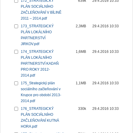
172_STRATEGICKÝ
639k
29.4.2016 10:33
PLÁN SOCIÁLNÍHO
ZAČLEŇOVÁNÍ V BÍLINĚ
2011 – 2014.pdf
173_STRATEGICKÝ
2,3MB
29.4.2016 10:33
PLÁN LOKÁLNÍHO
PARTNERSTVÍ
JIRKOV.pdf
174_STRATEGICKÝ
1,6MB
29.4.2016 10:33
PLÁN LOKÁLNÍHO
PARTNERSTVÍ KADAŇ
PRO ROKY 2012-
2014.pdf
175_Strategický plán
1,1MB
29.4.2016 10:33
sociálního začleňování v
Krupce pro období 2013-
2014.pdf
176_STRATEGICKÝ
330k
29.4.2016 10:33
PLÁN SOCIÁLNÍHO
ZAČLEŇOVÁNÍ KUTNÁ
HORA.pdf