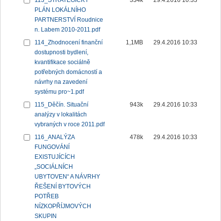
113_STRATEGICKÝ
334k
29.4.2016 10:33
PLÁN LOKÁLNÍHO
PARTNERSTVÍ Roudnice
n. Labem 2010-2011.pdf
114_Zhodnocení finanční
1,1MB
29.4.2016 10:33
dostupnosti bydlení,
kvantifikace sociálně
potřebných domácností a
návrhy na zavedení
systému pro~1.pdf
115_Děčín. Situační
943k
29.4.2016 10:33
analýzy v lokalitách
vybraných v roce 2011.pdf
116_ANALÝZA
478k
29.4.2016 10:33
FUNGOVÁNÍ
EXISTUJÍCÍCH
„SOCIÁLNÍCH
UBYTOVEN“ A NÁVRHY
ŘEŠENÍ BYTOVÝCH
POTŘEB
NÍZKOPŘÍJMOVÝCH
SKUPIN