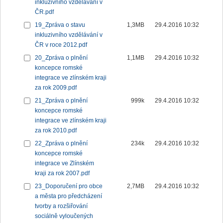
inkluzivního vzdělávání v
ČR.pdf
19_Zpráva o stavu
1,3MB
29.4.2016 10:32
inkluzivního vzdělávání v
ČR v roce 2012.pdf
20_Zpráva o plnění
1,1MB
29.4.2016 10:32
koncepce romské
integrace ve zlínském kraji
za rok 2009.pdf
21_Zpráva o plnění
999k
29.4.2016 10:32
koncepce romské
integrace ve zlínském kraji
za rok 2010.pdf
22_Zpráva o plnění
234k
29.4.2016 10:32
koncepce romské
integrace ve Zlínském
kraji za rok 2007.pdf
23_Doporučení pro obce
2,7MB
29.4.2016 10:32
a města pro předcházení
tvorby a rozšiřování
sociálně vyloučených