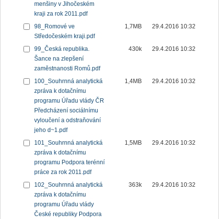
menšiny v Jihočeském
kraji za rok 2011.pdf
98_Romové ve
1,7MB
29.4.2016 10:32
Středočeském kraji.pdf
99_Česká republika.
430k
29.4.2016 10:32
Šance na zlepšení
zaměstnanosti Romů.pdf
100_Souhrnná analytická
1,4MB
29.4.2016 10:32
zpráva k dotačnímu
programu Úřadu vlády ČR
Předcházení sociálnímu
vyloučení a odstraňování
jeho d~1.pdf
101_Souhrnná analytická
1,5MB
29.4.2016 10:32
zpráva k dotačnímu
programu Podpora terénní
práce za rok 2011.pdf
102_Souhrnná analytická
363k
29.4.2016 10:32
zpráva k dotačnímu
programu Úřadu vlády
České republiky Podpora