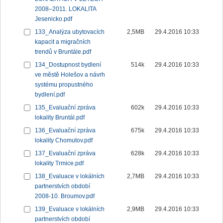
2008–2011. LOKALITA
Jesenicko.pdf
133_Analýza ubytovacích
2,5MB
29.4.2016 10:33
kapacit a migračních
trendů v Bruntále.pdf
134_Dostupnost bydlení
514k
29.4.2016 10:33
ve městě Holešov a návrh
systému propustného
bydlení.pdf
135_Evaluační zpráva
602k
29.4.2016 10:33
lokality Bruntál.pdf
136_Evaluační zpráva
675k
29.4.2016 10:33
lokality Chomutov.pdf
137_Evaluační zpráva
628k
29.4.2016 10:33
lokality Trmice.pdf
138_Evaluace v lokálních
2,7MB
29.4.2016 10:33
partnerstvích období
2008-10. Broumov.pdf
139_Evaluace v lokálních
2,9MB
29.4.2016 10:33
partnerstvích období