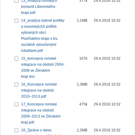
13_Analýza romských
377k
29.4.2016 10:32
komunit Libereckého
kraje.pdf
14_analýza bytové politiky
1,1MB
29.4.2016 10:32
a souvisejících potřeb
vybraných obcí
Plzeňského kraje s tzv.
sociálně vyloučenými
lokalitami.pdf
15_koncepce romské
107k
29.4.2016 10:32
integrace na období 2004-
2008 ve Zlínském
kraji.doc
16_Koncepce romské
1,3MB
29.4.2016 10:32
integrace na období
2010–2013.pdf
17_Koncepce romské
475k
29.4.2016 10:32
integrace na období
2009–2013 ve Zlínském
kraji.pdf
18_Zpráva o stavu
1,2MB
29.4.2016 10:32