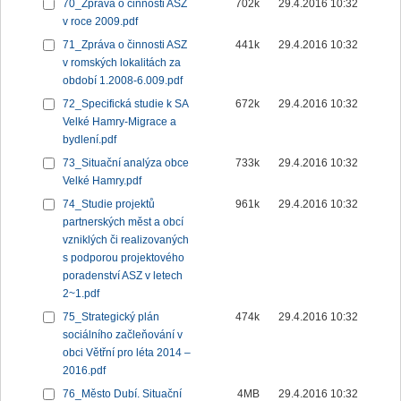
70_Zpráva o činnosti ASZ
702k
29.4.2016 10:32
v roce 2009.pdf
71_Zpráva o činnosti ASZ
441k
29.4.2016 10:32
v romských lokalitách za
období 1.2008-6.009.pdf
72_Specifická studie k SA
672k
29.4.2016 10:32
Velké Hamry-Migrace a
bydlení.pdf
73_Situační analýza obce
733k
29.4.2016 10:32
Velké Hamry.pdf
74_Studie projektů
961k
29.4.2016 10:32
partnerských měst a obcí
vzniklých či realizovaných
s podporou projektového
poradenství ASZ v letech
2~1.pdf
75_Strategický plán
474k
29.4.2016 10:32
sociálního začleňování v
obci Větřní pro léta 2014 –
2016.pdf
76_Město Dubí. Situační
4MB
29.4.2016 10:32