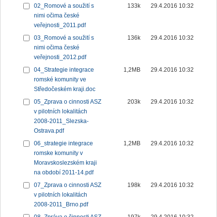
02_Romové a soužití s
133k
29.4.2016 10:32
nimi očima české
veřejnosti_2011.pdf
03_Romové a soužití s
136k
29.4.2016 10:32
nimi očima české
veřejnosti_2012.pdf
04_Strategie integrace
1,2MB
29.4.2016 10:32
romské komunity ve
Středočeském kraji.doc
05_Zprava o cinnosti ASZ
203k
29.4.2016 10:32
v pilotních lokalitách
2008-2011_Slezska-
Ostrava.pdf
06_strategie integrace
1,2MB
29.4.2016 10:32
romske komunity v
Moravskoslezském kraji
na období 2011-14.pdf
07_Zprava o cinnosti ASZ
198k
29.4.2016 10:32
v pilotních lokalitách
2008-2011_Brno.pdf