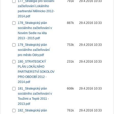
177_Strategie pro sociální
791k
29.4.2016 10:33
začleňování Lokálního
partnerství Mělnicko 2012-
2014.pdf
178_Strategický plán
887k
29.4.2016 10:33
sociálního začleňování v
Novém Sedle na léta
2013 - 2015.pdf
179_Strategický plán
753k
29.4.2016 10:33
sociálního začleňování
pro město Odry.pdf
180_STRATEGICKÝ
231k
29.4.2016 10:33
PLÁN LOKÁLNÍHO
PARTNERSTVÍ SOKOLOV
PRO OBDOBÍ 2012 -
2014.pdf
181_Strategický plán
608k
29.4.2016 10:33
sociálního začleňování v
Toužimi a Teplé 2011 -
2013.pdf
182_Strategický plán
761k
29.4.2016 10:33