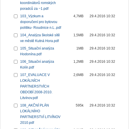
koordinátorů romských
poradců za ~1.pdf
103_Výzkum a
4,7MB
29.4.2016 10:32
doporučení pro bytovou
politiku- Roudnice n.L..pdf
104_Analýza školské sítě
1,5MB
29.4.2016 10:32
ve městě Kutná Hora.pdf
105_Situační analýza
1MB
29.4.2016 10:32
Hodonína.pdf
106_Situační analýza
1,2MB
29.4.2016 10:32
Kolín.pdf
107_EVALUACE V
2,6MB
29.4.2016 10:32
LOKÁLNÍCH
PARTNERSTVÍCH
OBDOBÍ 2008-2010.
Litvínov.pdf
108_AKČNÍ PLÁN
595k
29.4.2016 10:32
LOKÁLNÍHO
PARTNERSTVÍ LITVÍNOV
2010.pdf