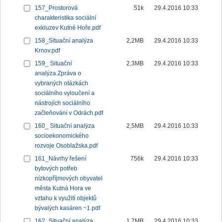
157_Prostorová
51k
29.4.2016 10:33
charakteristika sociální
exkluzev Kutné Hoře.pdf
158_Situační analýza
2,2MB
29.4.2016 10:33
Krnov.pdf
159_ Situační
2,3MB
29.4.2016 10:33
analýza.Zpráva o
vybraných otázkách
sociálního vyloučení a
nástrojích sociálního
začleňování v Odrách.pdf
160_ Situační analýza
2,5MB
29.4.2016 10:33
socioekonomického
rozvoje Osoblažska.pdf
161_Návrhy řešení
756k
29.4.2016 10:33
bytových potřeb
nízkopříjmových obyvatel
města Kutná Hora ve
vztahu k využití objektů
bývalých kasáren ~1.pdf
162_Situační analýza
1,7MB
29.4.2016 10:33