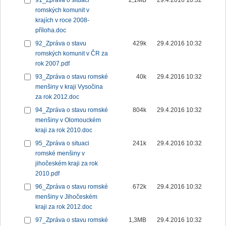
91_Zpráva o situaci
2,1MB
29.4.2016 10:32
romských komunit v
krajích v roce 2008-
příloha.doc
92_Zpráva o stavu
429k
29.4.2016 10:32
romských komunit v ČR za
rok 2007.pdf
93_Zpráva o stavu romské
40k
29.4.2016 10:32
menšiny v kraji Vysočina
za rok 2012.doc
94_Zpráva o stavu romské
804k
29.4.2016 10:32
menšiny v Olomouckém
kraji za rok 2010.doc
95_Zpráva o situaci
241k
29.4.2016 10:32
romské menšiny v
jihočeském kraji za rok
2010.pdf
96_Zpráva o stavu romské
672k
29.4.2016 10:32
menšiny v Jihočeském
kraji za rok 2012.doc
97_Zpráva o stavu romské
1,3MB
29.4.2016 10:32