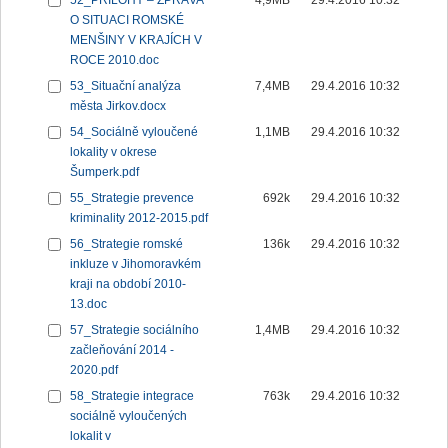
52_PŘÍLOHY – ZPRÁVA
4,9MB
29.4.2016 10:32
O SITUACI ROMSKÉ
MENŠINY V KRAJÍCH V
ROCE 2010.doc
53_Situační analýza
7,4MB
29.4.2016 10:32
města Jirkov.docx
54_Sociálně vyloučené
1,1MB
29.4.2016 10:32
lokality v okrese
Šumperk.pdf
55_Strategie prevence
692k
29.4.2016 10:32
kriminality 2012-2015.pdf
56_Strategie romské
136k
29.4.2016 10:32
inkluze v Jihomoravkém
kraji na období 2010-
13.doc
57_Strategie sociálního
1,4MB
29.4.2016 10:32
začleňování 2014 -
2020.pdf
58_Strategie integrace
763k
29.4.2016 10:32
sociálně vyloučených
lokalit v