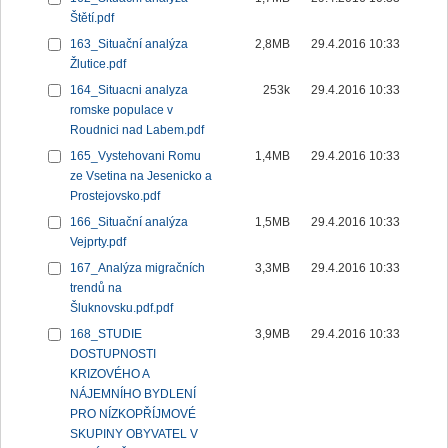
Štětí.pdf
163_Situační analýza
2,8MB
29.4.2016 10:33
Žlutice.pdf
164_Situacni analyza
253k
29.4.2016 10:33
romske populace v
Roudnici nad Labem.pdf
165_Vystehovani Romu
1,4MB
29.4.2016 10:33
ze Vsetina na Jesenicko a
Prostejovsko.pdf
166_Situační analýza
1,5MB
29.4.2016 10:33
Vejprty.pdf
167_Analýza migračních
3,3MB
29.4.2016 10:33
trendů na
Šluknovsku.pdf.pdf
168_STUDIE
3,9MB
29.4.2016 10:33
DOSTUPNOSTI
KRIZOVÉHO A
NÁJEMNÍHO BYDLENÍ
PRO NÍZKOPŘÍJMOVÉ
SKUPINY OBYVATEL V