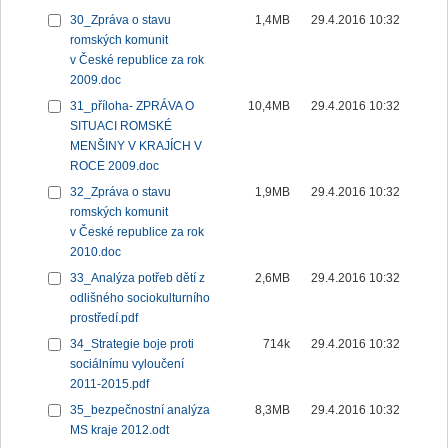
30_Zpráva o stavu
1,4MB
29.4.2016 10:32
romských komunit
v České republice za rok
2009.doc
31_příloha- ZPRÁVA O
10,4MB
29.4.2016 10:32
SITUACI ROMSKÉ
MENŠINY V KRAJÍCH V
ROCE 2009.doc
32_Zpráva o stavu
1,9MB
29.4.2016 10:32
romských komunit
v České republice za rok
2010.doc
33_Analýza potřeb dětí z
2,6MB
29.4.2016 10:32
odlišného sociokulturního
prostředí.pdf
34_Strategie boje proti
714k
29.4.2016 10:32
sociálnímu vyloučení
2011-2015.pdf
35_bezpečnostní analýza
8,3MB
29.4.2016 10:32
MS kraje 2012.odt