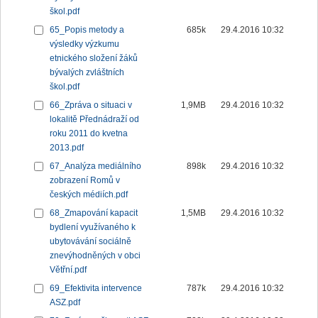
škol.pdf
65_Popis metody a
685k
29.4.2016 10:32
výsledky výzkumu
etnického složení žáků
bývalých zvláštních
škol.pdf
66_Zpráva o situaci v
1,9MB
29.4.2016 10:32
lokalitě Přednádraží od
roku 2011 do kvetna
2013.pdf
67_Analýza mediálního
898k
29.4.2016 10:32
zobrazení Romů v
českých médiích.pdf
68_Zmapování kapacit
1,5MB
29.4.2016 10:32
bydlení využívaného k
ubytovávání sociálně
znevýhodněných v obci
Větřní.pdf
69_Efektivita intervence
787k
29.4.2016 10:32
ASZ.pdf