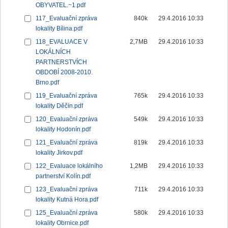
OBYVATEL.~1.pdf
117_Evaluační zpráva
840k
29.4.2016 10:33
lokality Bílina.pdf
118_EVALUACE V
2,7MB
29.4.2016 10:33
LOKÁLNÍCH
PARTNERSTVÍCH
OBDOBÍ 2008-2010.
Brno.pdf
119_Evaluační zpráva
765k
29.4.2016 10:33
lokality Děčín.pdf
120_Evaluační zpráva
549k
29.4.2016 10:33
lokality Hodonín.pdf
121_Evaluační zpráva
819k
29.4.2016 10:33
lokality Jirkov.pdf
122_Evaluace lokálního
1,2MB
29.4.2016 10:33
partnerství Kolín.pdf
123_Evaluační zpráva
711k
29.4.2016 10:33
lokality Kutná Hora.pdf
125_Evaluační zpráva
580k
29.4.2016 10:33
lokality Obrnice.pdf