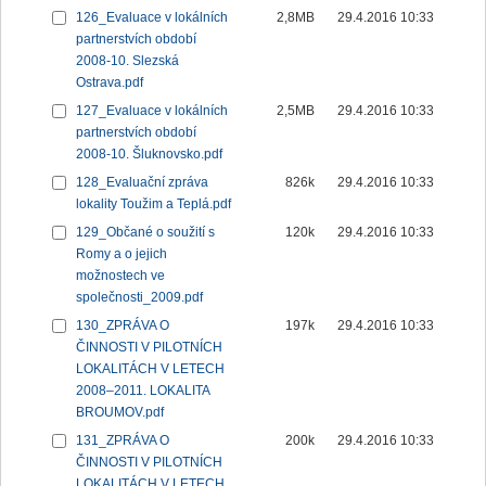
126_Evaluace v lokálních
2,8MB
29.4.2016 10:33
partnerstvích období
2008-10. Slezská
Ostrava.pdf
127_Evaluace v lokálních
2,5MB
29.4.2016 10:33
partnerstvích období
2008-10. Šluknovsko.pdf
128_Evaluační zpráva
826k
29.4.2016 10:33
lokality Toužim a Teplá.pdf
129_Občané o soužití s
120k
29.4.2016 10:33
Romy a o jejich
možnostech ve
společnosti_2009.pdf
130_ZPRÁVA O
197k
29.4.2016 10:33
ČINNOSTI V PILOTNÍCH
LOKALITÁCH V LETECH
2008–2011. LOKALITA
BROUMOV.pdf
131_ZPRÁVA O
200k
29.4.2016 10:33
ČINNOSTI V PILOTNÍCH
LOKALITÁCH V LETECH