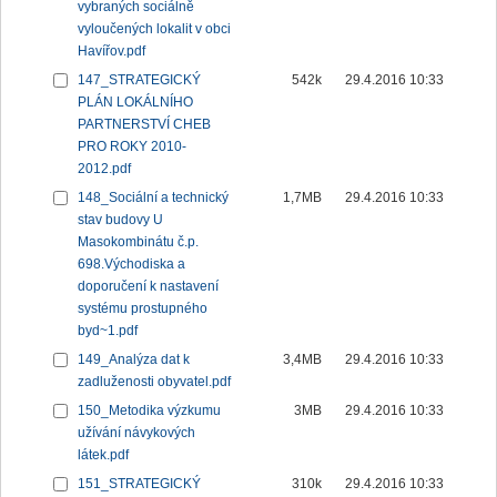
vybraných sociálně
vyloučených lokalit v obci
Havířov.pdf
147_STRATEGICKÝ
542k
29.4.2016 10:33
PLÁN LOKÁLNÍHO
PARTNERSTVÍ CHEB
PRO ROKY 2010-
2012.pdf
148_Sociální a technický
1,7MB
29.4.2016 10:33
stav budovy U
Masokombinátu č.p.
698.Východiska a
doporučení k nastavení
systému prostupného
byd~1.pdf
149_Analýza dat k
3,4MB
29.4.2016 10:33
zadluženosti obyvatel.pdf
150_Metodika výzkumu
3MB
29.4.2016 10:33
užívání návykových
látek.pdf
151_STRATEGICKÝ
310k
29.4.2016 10:33