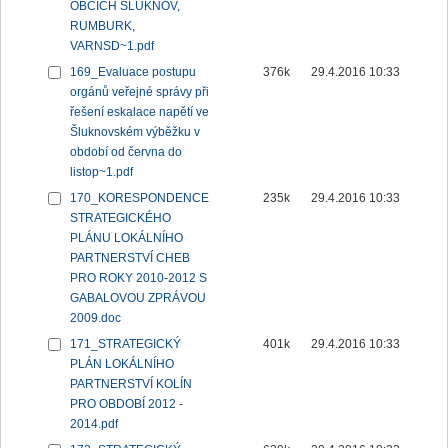
OBCÍCH ŠLUKNOV,
RUMBURK,
VARNSD~1.pdf
169_Evaluace postupu
376k
29.4.2016 10:33
orgánů veřejné správy při
řešení eskalace napětí ve
Šluknovském výběžku v
období od června do
listop~1.pdf
170_KORESPONDENCE
235k
29.4.2016 10:33
STRATEGICKÉHO
PLÁNU LOKÁLNÍHO
PARTNERSTVÍ CHEB
PRO ROKY 2010-2012 S
GABALOVOU ZPRÁVOU
2009.doc
171_STRATEGICKÝ
401k
29.4.2016 10:33
PLÁN LOKÁLNÍHO
PARTNERSTVÍ KOLÍN
PRO OBDOBÍ 2012 -
2014.pdf