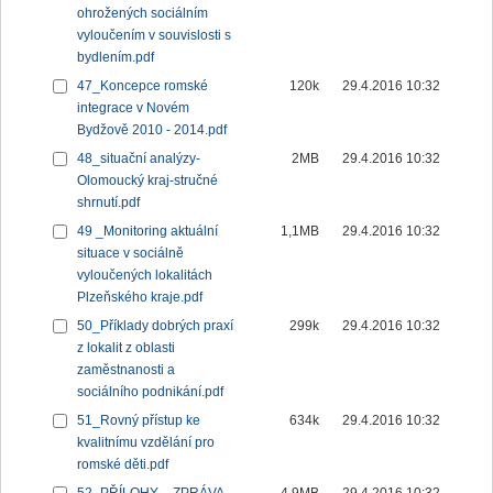
ohrožených sociálním
vyloučením v souvislosti s
bydlením.pdf
47_Koncepce romské
120k
29.4.2016 10:32
integrace v Novém
Bydžově 2010 - 2014.pdf
48_situační analýzy-
2MB
29.4.2016 10:32
Olomoucký kraj-stručné
shrnutí.pdf
49 _Monitoring aktuální
1,1MB
29.4.2016 10:32
situace v sociálně
vyloučených lokalitách
Plzeňského kraje.pdf
50_Příklady dobrých praxí
299k
29.4.2016 10:32
z lokalit z oblasti
zaměstnanosti a
sociálního podnikání.pdf
51_Rovný přístup ke
634k
29.4.2016 10:32
kvalitnímu vzdělání pro
romské děti.pdf