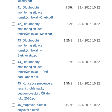
lokality.pdf
41_Dlouhodobý
759k
29.4.2016 10:32
monitoring situace
romských lokalit-Cheb.pdf
42_Dlouhodobý
902k
29.4.2016 10:32
monitoring situace
romských lokalit-Most.pdf
43_Dlouhodobý
1,2MB
29.4.2016 10:32
monitoring situace
romských lokalit –
Šluknovsko.pdf
44_Dlouhodobý
927k
29.4.2016 10:32
monitoring situace
romských lokalit – Ústí
nad Labem.pdf
45_Koncepce prevence a
1,5MB
29.4.2016 10:32
řešení problematiky
bezdomovectví v ČR do
roku 2020.pdf
46_Mapování skupin
497k
29.4.2016 10:32
obyvatel akutně