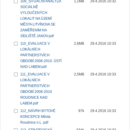
109_SITUAČNÍ ANALÝZA
1,1MB
29.4.2016 10:32
SOCIÁLNĚ
VYLOUČENÝCH
LOKALIT NA ÚZEMÍ
MĚSTA LITVÍNOVA SE
ZAMĚŘENÍM NA
SÍDLIŠTĚ JANOV.pdf
110_EVALUACE V
2,6MB
29.4.2016 10:33
LOKÁLNÍCH
PARTNERSTVÍCH
OBDOBÍ 2008-2010. ÚSTÍ
NAD LABEM.pdf
111_EVALUACE V
2,5MB
29.4.2016 10:33
LOKÁLNÍCH
PARTNERSTVÍCH
OBDOBÍ 2008-2010
ROUDNICE NAD
LABEM.pdf
112_NÁVRH BYTOVÉ
97k
29.4.2016 10:33
KONCEPCE Města
Roudnice n.L..pdf