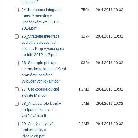
lokalit.pdf
24_Koncepce integrace
750k
29.4.2016 10:32
romské menšiny v
Jihočeském kraji 2012 –
2014.pdf
25_Strategie integrace
327k
29.4.2016 10:32
sociálně vyloučených
lokalit v Kraji Vysočina na
období 2012 - 17.pdf
26_Strategie přístupu
932k
29.4.2016 10:32
Libereckého kraje k řešení
problémů sociálně
vyloučených lokalit.pdf
27_Českobudějovické
1,2MB
29.4.2016 10:32
sídliště Máj.pdf
28_Analýza role krajů v
2MB
29.4.2016 10:32
podpoře inkluzivního
vzdělávání.pdf
29_Analýza bytové
2,3MB
29.4.2016 10:32
problematiky v
Předlicích.pdf