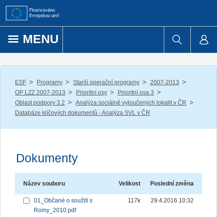
Přejít k obsahu
MENU
/
/
/
/
ESF
Programy
Starší operační programy
2007-2013
/
/
/
OP LZZ 2007-2013
Prioritní osy
Prioritní osa 3
/
/
Oblast podpory 3.2
Analýza sociálně vyloučených lokalit v ČR
Databáze klíčových dokumentů - Analýza SVL v ČR
Dokumenty
Název souboru
Velikost
Poslední změna
01_Občané o soužití s
117k
29.4.2016 10:32
Romy_2010.pdf