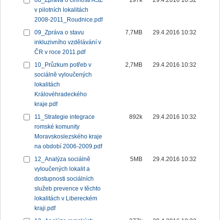
08_Zpráva o činnosti ASZ
197k
29.4.2016 10:32
v pilotních lokalitách
2008-2011_Roudnice.pdf
09_Zpráva o stavu
7,7MB
29.4.2016 10:32
inkluzivního vzdělávání v
ČR v roce 2011.pdf
10_Průzkum potřeb v
2,7MB
29.4.2016 10:32
sociálně vyloučených
lokalitách
Královéhradeckého
kraje.pdf
11_Strategie integrace
892k
29.4.2016 10:32
romské komunity
Moravskoslezského kraje
na období 2006-2009.pdf
12_Analýza sociálně
5MB
29.4.2016 10:32
vyloučených lokalit a
dostupnosti sociálních
služeb prevence v těchto
lokalitách v Libereckém
kraji.pdf