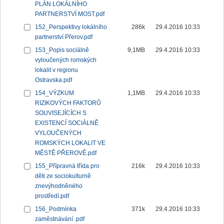
PLÁN LOKÁLNÍHO
PARTNERSTVÍ MOST.pdf
152_Perspektivy lokálního
286k
29.4.2016 10:33
partnerství Přerov.pdf
153_Popis sociálně
9,1MB
29.4.2016 10:33
vyloučených romských
lokalit v regionu
Ostravska.pdf
154_VÝZKUM
1,1MB
29.4.2016 10:33
RIZIKOVÝCH FAKTORŮ
SOUVISEJÍCÍCH S
EXISTENCÍ SOCIÁLNĚ
VYLOUČENÝCH
ROMSKÝCH LOKALIT VE
MĚSTĚ PŘEROVĚ.pdf
155_Přípravná třída pro
216k
29.4.2016 10:33
děti ze sociokulturně
znevýhodněného
prostředí.pdf
156_Podmínka
371k
29.4.2016 10:33
zaměstnávání .pdf