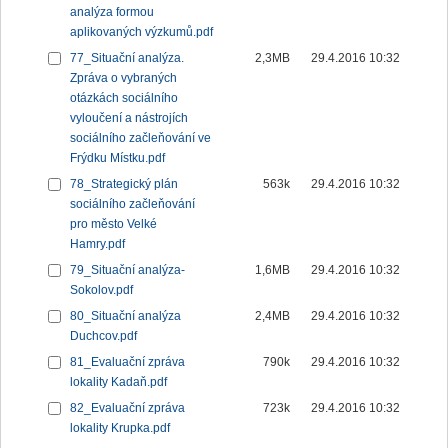
analýza formou
aplikovaných výzkumů.pdf
77_Situační analýza.
2,3MB
29.4.2016 10:32
Zpráva o vybraných
otázkách sociálního
vyloučení a nástrojích
sociálního začleňování ve
Frýdku Místku.pdf
78_Strategický plán
563k
29.4.2016 10:32
sociálního začleňování
pro město Velké
Hamry.pdf
79_Situační analýza-
1,6MB
29.4.2016 10:32
Sokolov.pdf
80_Situační analýza
2,4MB
29.4.2016 10:32
Duchcov.pdf
81_Evaluační zpráva
790k
29.4.2016 10:32
lokality Kadaň.pdf
82_Evaluační zpráva
723k
29.4.2016 10:32
lokality Krupka.pdf