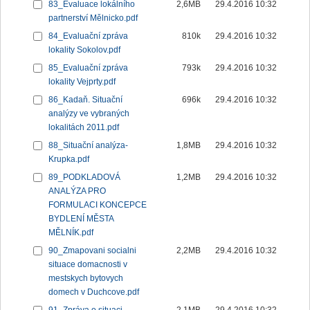
83_Evaluace lokálního
2,6MB
29.4.2016 10:32
partnerství Mělnicko.pdf
84_Evaluační zpráva
810k
29.4.2016 10:32
lokality Sokolov.pdf
85_Evaluační zpráva
793k
29.4.2016 10:32
lokality Vejprty.pdf
86_Kadaň. Situační
696k
29.4.2016 10:32
analýzy ve vybraných
lokalitách 2011.pdf
88_Situační analýza-
1,8MB
29.4.2016 10:32
Krupka.pdf
89_PODKLADOVÁ
1,2MB
29.4.2016 10:32
ANALÝZA PRO
FORMULACI KONCEPCE
BYDLENÍ MĚSTA
MĚLNÍK.pdf
90_Zmapovani socialni
2,2MB
29.4.2016 10:32
situace domacnosti v
mestskych bytovych
domech v Duchcove.pdf