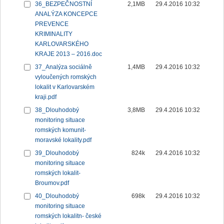
36_BEZPEČNOSTNÍ
2,1MB
29.4.2016 10:32
ANALÝZA KONCEPCE
PREVENCE
KRIMINALITY
KARLOVARSKÉHO
KRAJE 2013 – 2016.doc
37_Analýza sociálně
1,4MB
29.4.2016 10:32
vyloučených romských
lokalit v Karlovarském
kraji.pdf
38_Dlouhodobý
3,8MB
29.4.2016 10:32
monitoring situace
romských komunit-
moravské lokality.pdf
39_Dlouhodobý
824k
29.4.2016 10:32
monitoring situace
romských lokalit-
Broumov.pdf
40_Dlouhodobý
698k
29.4.2016 10:32
monitoring situace
romských lokalitn- české