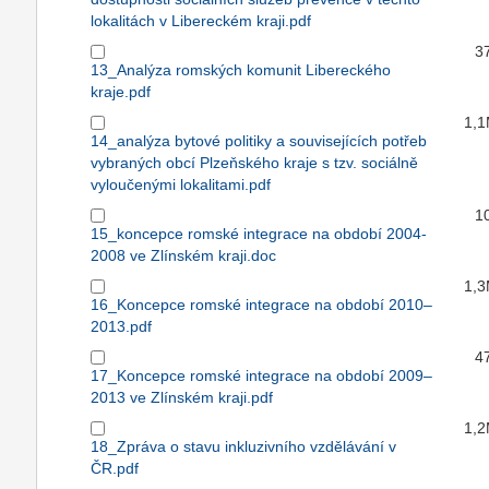
lokalitách v Libereckém kraji.pdf
3
13_Analýza romských komunit Libereckého
kraje.pdf
1,
14_analýza bytové politiky a souvisejících potřeb
vybraných obcí Plzeňského kraje s tzv. sociálně
vyloučenými lokalitami.pdf
1
15_koncepce romské integrace na období 2004-
2008 ve Zlínském kraji.doc
1,
16_Koncepce romské integrace na období 2010–
2013.pdf
4
17_Koncepce romské integrace na období 2009–
2013 ve Zlínském kraji.pdf
1,
18_Zpráva o stavu inkluzivního vzdělávání v
ČR.pdf