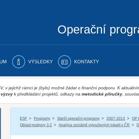
Operační prog
UM
VÝSLEDKY
KONTAKTY
 v jejichž rámci je (bylo) možné žádat o finanční podporu. K aktuál
,
výzvy
k předkládání projektů, odkazy na
metodické příručky
, souvise
/
/
/
/
ESF
Programy
Starší operační programy
2007-2013
OP 
/
/
Oblast podpory 3.2
Analýza sociálně vyloučených lokalit v ČR
D