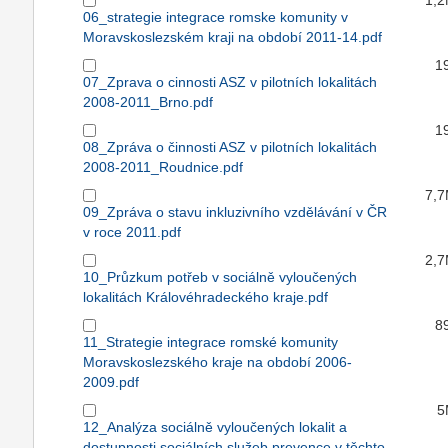
1,
06_strategie integrace romske komunity v
Moravskoslezském kraji na období 2011-14.pdf
1
07_Zprava o cinnosti ASZ v pilotních lokalitách
2008-2011_Brno.pdf
1
08_Zpráva o činnosti ASZ v pilotních lokalitách
2008-2011_Roudnice.pdf
7,
09_Zpráva o stavu inkluzivního vzdělávání v ČR
v roce 2011.pdf
2,
10_Průzkum potřeb v sociálně vyloučených
lokalitách Královéhradeckého kraje.pdf
8
11_Strategie integrace romské komunity
Moravskoslezského kraje na období 2006-
2009.pdf
5
12_Analýza sociálně vyloučených lokalit a
dostupnosti sociálních služeb prevence v těchto