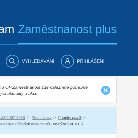
ram
Zaměstnanost plus
VYHLEDÁVÁNÍ
PŘIHLÁŠENÍ
nímu OP Zaměstnanost zde naleznete potřebné
jící aktuality a akce.
/
/
/
LZZ 2007-2013
Prioritní osy
Prioritní osa 3
atabáze klíčových dokumentů - Analýza SVL v ČR