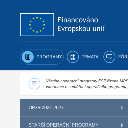
Přejít k obsahu
PROGRAMY
TÉMATA
FÓR
Všechny operační programy ESF řízené MPSV,
informace o zaměření operačního programu
OPZ+ 2021-2027
STARŠÍ OPERAČNÍ PROGRAMY