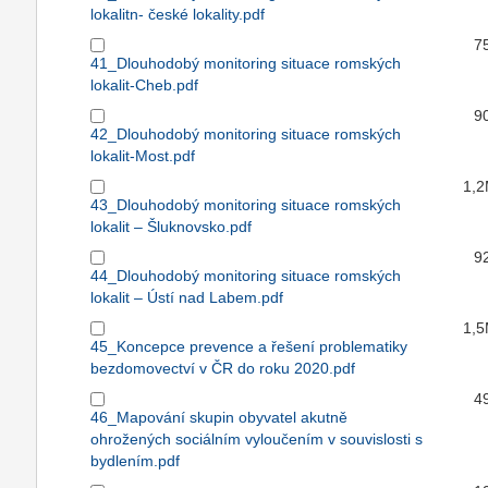
lokalitn- české lokality.pdf
7
41_Dlouhodobý monitoring situace romských
lokalit-Cheb.pdf
9
42_Dlouhodobý monitoring situace romských
lokalit-Most.pdf
1,
43_Dlouhodobý monitoring situace romských
lokalit – Šluknovsko.pdf
9
44_Dlouhodobý monitoring situace romských
lokalit – Ústí nad Labem.pdf
1,
45_Koncepce prevence a řešení problematiky
bezdomovectví v ČR do roku 2020.pdf
4
46_Mapování skupin obyvatel akutně
ohrožených sociálním vyloučením v souvislosti s
bydlením.pdf