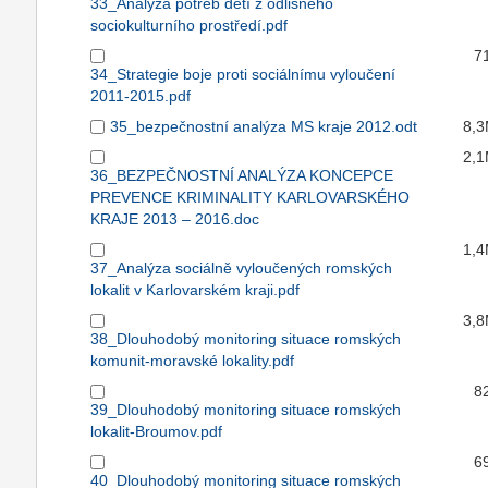
33_Analýza potřeb dětí z odlišného
sociokulturního prostředí.pdf
7
34_Strategie boje proti sociálnímu vyloučení
2011-2015.pdf
35_bezpečnostní analýza MS kraje 2012.odt
8,
2,
36_BEZPEČNOSTNÍ ANALÝZA KONCEPCE
PREVENCE KRIMINALITY KARLOVARSKÉHO
KRAJE 2013 – 2016.doc
1,
37_Analýza sociálně vyloučených romských
lokalit v Karlovarském kraji.pdf
3,
38_Dlouhodobý monitoring situace romských
komunit-moravské lokality.pdf
8
39_Dlouhodobý monitoring situace romských
lokalit-Broumov.pdf
6
40_Dlouhodobý monitoring situace romských