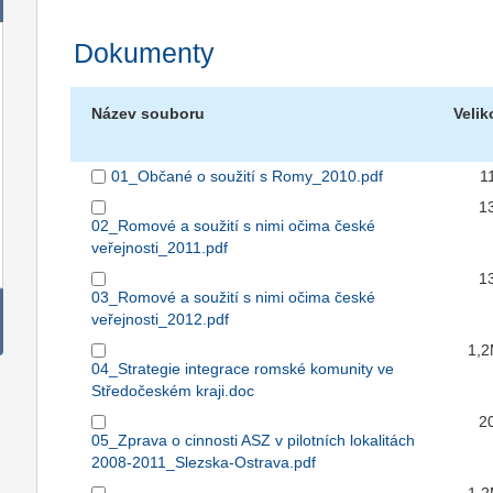
Dokumenty
Název souboru
Velik
01_Občané o soužití s Romy_2010.pdf
1
1
02_Romové a soužití s nimi očima české
veřejnosti_2011.pdf
1
03_Romové a soužití s nimi očima české
veřejnosti_2012.pdf
1,
04_Strategie integrace romské komunity ve
Středočeském kraji.doc
2
05_Zprava o cinnosti ASZ v pilotních lokalitách
2008-2011_Slezska-Ostrava.pdf