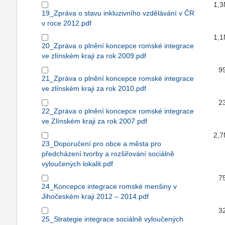
1,
19_Zpráva o stavu inkluzivního vzdělávání v ČR
v roce 2012.pdf
1,
20_Zpráva o plnění koncepce romské integrace
ve zlínském kraji za rok 2009.pdf
9
21_Zpráva o plnění koncepce romské integrace
ve zlínském kraji za rok 2010.pdf
2
22_Zpráva o plnění koncepce romské integrace
ve Zlínském kraji za rok 2007.pdf
2,
23_Doporučení pro obce a města pro
předcházení tvorby a rozšiřování sociálně
vyloučených lokalit.pdf
7
24_Koncepce integrace romské menšiny v
Jihočeském kraji 2012 – 2014.pdf
3
25_Strategie integrace sociálně vyloučených