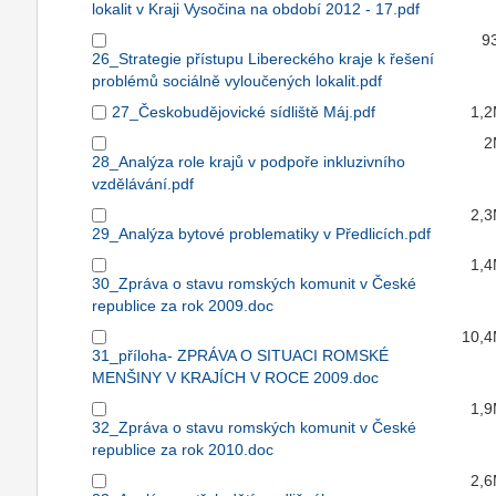
lokalit v Kraji Vysočina na období 2012 - 17.pdf
9
26_Strategie přístupu Libereckého kraje k řešení
problémů sociálně vyloučených lokalit.pdf
27_Českobudějovické sídliště Máj.pdf
1,
2
28_Analýza role krajů v podpoře inkluzivního
vzdělávání.pdf
2,
29_Analýza bytové problematiky v Předlicích.pdf
1,
30_Zpráva o stavu romských komunit v České
republice za rok 2009.doc
10,
31_příloha- ZPRÁVA O SITUACI ROMSKÉ
MENŠINY V KRAJÍCH V ROCE 2009.doc
1,
32_Zpráva o stavu romských komunit v České
republice za rok 2010.doc
2,