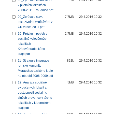
08_Zpráva o činnosti ASZ
197k
29.4.2016 10:32
v pilotních lokalitách
2008-2011_Roudnice.pdf
09_Zpráva o stavu
7,7MB
29.4.2016 10:32
inkluzivního vzdělávání v
ČR v roce 2011.pdf
10_Průzkum potřeb v
2,7MB
29.4.2016 10:32
sociálně vyloučených
lokalitách
Královéhradeckého
kraje.pdf
11_Strategie integrace
892k
29.4.2016 10:32
romské komunity
Moravskoslezského kraje
na období 2006-2009.pdf
12_Analýza sociálně
5MB
29.4.2016 10:32
vyloučených lokalit a
dostupnosti sociálních
služeb prevence v těchto
lokalitách v Libereckém
kraji.pdf