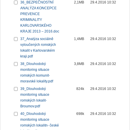
36_BEZPEČNOSTNÍ
2,1MB
29.4.2016 10:32
ANALÝZA KONCEPCE
PREVENCE
KRIMINALITY
KARLOVARSKÉHO
KRAJE 2013 – 2016.doc
37_Analýza sociálně
1,4MB
29.4.2016 10:32
vyloučených romských
lokalit v Karlovarském
kraji.pdf
38_Dlouhodobý
3,8MB
29.4.2016 10:32
monitoring situace
romských komunit-
moravské lokality.pdf
39_Dlouhodobý
824k
29.4.2016 10:32
monitoring situace
romských lokalit-
Broumov.pdf
40_Dlouhodobý
698k
29.4.2016 10:32
monitoring situace
romských lokalitn- české