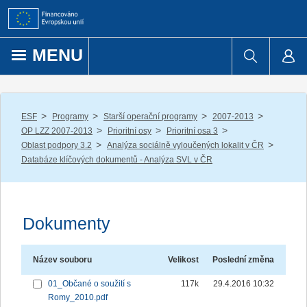
Přejít k obsahu
MENU
/
/
/
/
ESF
Programy
Starší operační programy
2007-2013
/
/
/
OP LZZ 2007-2013
Prioritní osy
Prioritní osa 3
/
/
Oblast podpory 3.2
Analýza sociálně vyloučených lokalit v ČR
Databáze klíčových dokumentů - Analýza SVL v ČR
Dokumenty
Název souboru
Velikost
Poslední změna
01_Občané o soužití s
117k
29.4.2016 10:32
Romy_2010.pdf