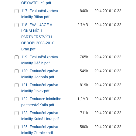
OBYVATEL.~1.pdf
117_Evaluační zpráva
840k
29.4.2016 10:33
lokality Bílina.pdf
118_EVALUACE V
2,7MB
29.4.2016 10:33
LOKÁLNÍCH
PARTNERSTVÍCH
OBDOBÍ 2008-2010.
Brno.pdf
119_Evaluační zpráva
765k
29.4.2016 10:33
lokality Děčín.pdf
120_Evaluační zpráva
549k
29.4.2016 10:33
lokality Hodonín.pdf
121_Evaluační zpráva
819k
29.4.2016 10:33
lokality Jirkov.pdf
122_Evaluace lokálního
1,2MB
29.4.2016 10:33
partnerství Kolín.pdf
123_Evaluační zpráva
711k
29.4.2016 10:33
lokality Kutná Hora.pdf
125_Evaluační zpráva
580k
29.4.2016 10:33
lokality Obrnice.pdf