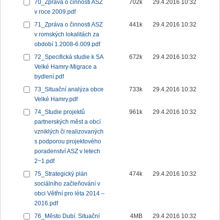
70_Zpráva o činnosti ASZ
702k
29.4.2016 10:32
v roce 2009.pdf
71_Zpráva o činnosti ASZ
441k
29.4.2016 10:32
v romských lokalitách za
období 1.2008-6.009.pdf
72_Specifická studie k SA
672k
29.4.2016 10:32
Velké Hamry-Migrace a
bydlení.pdf
73_Situační analýza obce
733k
29.4.2016 10:32
Velké Hamry.pdf
74_Studie projektů
961k
29.4.2016 10:32
partnerských měst a obcí
vzniklých či realizovaných
s podporou projektového
poradenství ASZ v letech
2~1.pdf
75_Strategický plán
474k
29.4.2016 10:32
sociálního začleňování v
obci Větřní pro léta 2014 –
2016.pdf
76_Město Dubí. Situační
4MB
29.4.2016 10:32