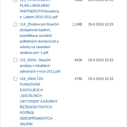
113_STRATEGICKÝ
334k
29.4.2016 10:33
PLÁN LOKÁLNÍHO
PARTNERSTVÍ Roudnice
n. Labem 2010-2011.pdf
114_Zhodnocení finanční
1,1MB
29.4.2016 10:33
dostupnosti bydlení,
kvantifikace sociálně
potřebných domácností a
návrhy na zavedení
systému pro~1.pdf
115_Děčín. Situační
943k
29.4.2016 10:33
analýzy v lokalitách
vybraných v roce 2011.pdf
116_ANALÝZA
478k
29.4.2016 10:33
FUNGOVÁNÍ
EXISTUJÍCÍCH
„SOCIÁLNÍCH
UBYTOVEN“ A NÁVRHY
ŘEŠENÍ BYTOVÝCH
POTŘEB
NÍZKOPŘÍJMOVÝCH
SKUPIN