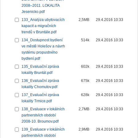
2008–2011. LOKALITA
Jesenicko.pdf
133_Analýza ubytovacích
2,5MB
29.4.2016 10:33
kapacit a migračních
trendů v Bruntále.pdf
134_Dostupnost bydlení
514k
29.4.2016 10:33
ve městě Holešov a návrh
systému propustného
bydlení.pdf
135_Evaluační zpráva
602k
29.4.2016 10:33
lokality Bruntál.pdf
136_Evaluační zpráva
675k
29.4.2016 10:33
lokality Chomutov.pdf
137_Evaluační zpráva
628k
29.4.2016 10:33
lokality Trmice.pdf
138_Evaluace v lokálních
2,7MB
29.4.2016 10:33
partnerstvích období
2008-10. Broumov.pdf
139_Evaluace v lokálních
2,9MB
29.4.2016 10:33
partnerstvích období