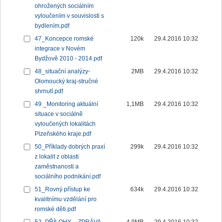
ohrožených sociálním
vyloučením v souvislosti s
bydlením.pdf
47_Koncepce romské
120k
29.4.2016 10:32
integrace v Novém
Bydžově 2010 - 2014.pdf
48_situační analýzy-
2MB
29.4.2016 10:32
Olomoucký kraj-stručné
shrnutí.pdf
49 _Monitoring aktuální
1,1MB
29.4.2016 10:32
situace v sociálně
vyloučených lokalitách
Plzeňského kraje.pdf
50_Příklady dobrých praxí
299k
29.4.2016 10:32
z lokalit z oblasti
zaměstnanosti a
sociálního podnikání.pdf
51_Rovný přístup ke
634k
29.4.2016 10:32
kvalitnímu vzdělání pro
romské děti.pdf