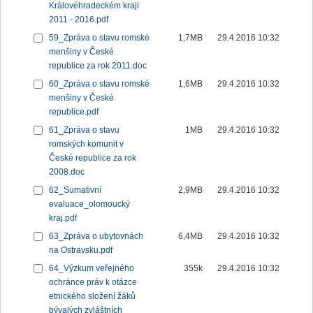
Královéhradeckém kraji
2011 - 2016.pdf
59_Zpráva o stavu romské
1,7MB
29.4.2016 10:32
menšiny v České
republice za rok 2011.doc
60_Zpráva o stavu romské
1,6MB
29.4.2016 10:32
menšiny v České
republice.pdf
61_Zpráva o stavu
1MB
29.4.2016 10:32
romských komunit v
České republice za rok
2008.doc
62_Sumativní
2,9MB
29.4.2016 10:32
evaluace_olomoucký
kraj.pdf
63_Zpráva o ubytovnách
6,4MB
29.4.2016 10:32
na Ostravsku.pdf
64_Výzkum veřejného
355k
29.4.2016 10:32
ochránce práv k otázce
etnického složení žáků
bývalých zvláštních