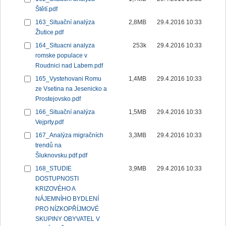
Štětí.pdf
163_Situační analýza
2,8MB
29.4.2016 10:33
Žlutice.pdf
164_Situacni analyza
253k
29.4.2016 10:33
romske populace v
Roudnici nad Labem.pdf
165_Vystehovani Romu
1,4MB
29.4.2016 10:33
ze Vsetina na Jesenicko a
Prostejovsko.pdf
166_Situační analýza
1,5MB
29.4.2016 10:33
Vejprty.pdf
167_Analýza migračních
3,3MB
29.4.2016 10:33
trendů na
Šluknovsku.pdf.pdf
168_STUDIE
3,9MB
29.4.2016 10:33
DOSTUPNOSTI
KRIZOVÉHO A
NÁJEMNÍHO BYDLENÍ
PRO NÍZKOPŘÍJMOVÉ
SKUPINY OBYVATEL V