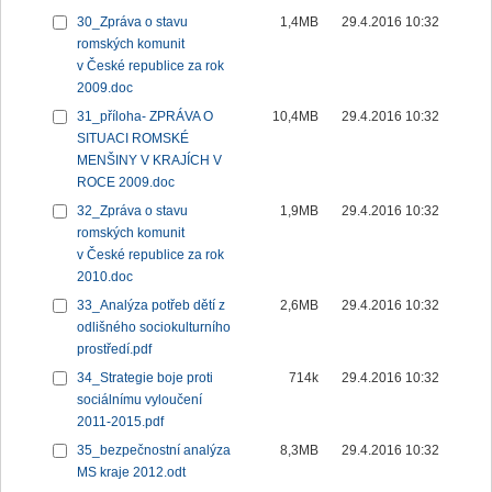
30_Zpráva o stavu
1,4MB
29.4.2016 10:32
romských komunit
v České republice za rok
2009.doc
31_příloha- ZPRÁVA O
10,4MB
29.4.2016 10:32
SITUACI ROMSKÉ
MENŠINY V KRAJÍCH V
ROCE 2009.doc
32_Zpráva o stavu
1,9MB
29.4.2016 10:32
romských komunit
v České republice za rok
2010.doc
33_Analýza potřeb dětí z
2,6MB
29.4.2016 10:32
odlišného sociokulturního
prostředí.pdf
34_Strategie boje proti
714k
29.4.2016 10:32
sociálnímu vyloučení
2011-2015.pdf
35_bezpečnostní analýza
8,3MB
29.4.2016 10:32
MS kraje 2012.odt