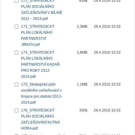
172_STRATEGICKÝ
639k
29.4.2016 10:33
PLÁN SOCIÁLNÍHO
ZAČLEŇOVÁNÍ V BÍLINĚ
2011 – 2014.pdf
173_STRATEGICKÝ
2,3MB
29.4.2016 10:33
PLÁN LOKÁLNÍHO
PARTNERSTVÍ
JIRKOV.pdf
174_STRATEGICKÝ
1,6MB
29.4.2016 10:33
PLÁN LOKÁLNÍHO
PARTNERSTVÍ KADAŇ
PRO ROKY 2012-
2014.pdf
175_Strategický plán
1,1MB
29.4.2016 10:33
sociálního začleňování v
Krupce pro období 2013-
2014.pdf
176_STRATEGICKÝ
330k
29.4.2016 10:33
PLÁN SOCIÁLNÍHO
ZAČLEŇOVÁNÍ KUTNÁ
HORA.pdf