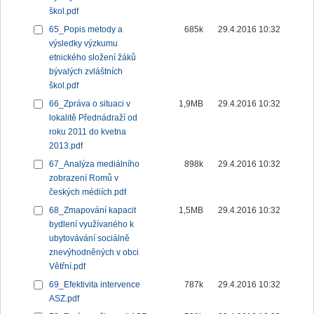
škol.pdf
65_Popis metody a
685k
29.4.2016 10:32
výsledky výzkumu
etnického složení žáků
bývalých zvláštních
škol.pdf
66_Zpráva o situaci v
1,9MB
29.4.2016 10:32
lokalitě Přednádraží od
roku 2011 do kvetna
2013.pdf
67_Analýza mediálního
898k
29.4.2016 10:32
zobrazení Romů v
českých médiích.pdf
68_Zmapování kapacit
1,5MB
29.4.2016 10:32
bydlení využívaného k
ubytovávání sociálně
znevýhodněných v obci
Větřní.pdf
69_Efektivita intervence
787k
29.4.2016 10:32
ASZ.pdf