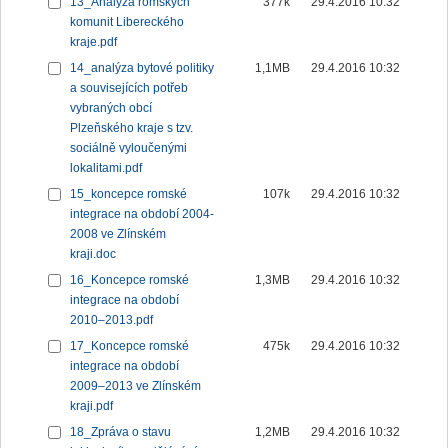
13_Analýza romských
377k
29.4.2016 10:32
komunit Libereckého
kraje.pdf
14_analýza bytové politiky
1,1MB
29.4.2016 10:32
a souvisejících potřeb
vybraných obcí
Plzeňského kraje s tzv.
sociálně vyloučenými
lokalitami.pdf
15_koncepce romské
107k
29.4.2016 10:32
integrace na období 2004-
2008 ve Zlínském
kraji.doc
16_Koncepce romské
1,3MB
29.4.2016 10:32
integrace na období
2010–2013.pdf
17_Koncepce romské
475k
29.4.2016 10:32
integrace na období
2009–2013 ve Zlínském
kraji.pdf
18_Zpráva o stavu
1,2MB
29.4.2016 10:32