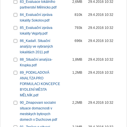
83_Evaluace lokálního
2,6MB
29.4.2016 10:32
partnerství Mělnicko.pdf
84_Evaluační zpráva
810k
29.4.2016 10:32
lokality Sokolov.pdf
85_Evaluační zpráva
793k
29.4.2016 10:32
lokality Vejprty.pdf
86_Kadaň. Situační
696k
29.4.2016 10:32
analýzy ve vybraných
lokalitách 2011.pdf
88_Situační analýza-
1,8MB
29.4.2016 10:32
Krupka.pdf
89_PODKLADOVÁ
1,2MB
29.4.2016 10:32
ANALÝZA PRO
FORMULACI KONCEPCE
BYDLENÍ MĚSTA
MĚLNÍK.pdf
90_Zmapovani socialni
2,2MB
29.4.2016 10:32
situace domacnosti v
mestskych bytovych
domech v Duchcove.pdf