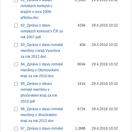
91_Zpráva o situaci
2,1MB
29.4.2016 10:32
romských komunit v
krajích v roce 2008-
příloha.doc
92_Zpráva o stavu
429k
29.4.2016 10:32
romských komunit v ČR za
rok 2007.pdf
93_Zpráva o stavu romské
40k
29.4.2016 10:32
menšiny v kraji Vysočina
za rok 2012.doc
94_Zpráva o stavu romské
804k
29.4.2016 10:32
menšiny v Olomouckém
kraji za rok 2010.doc
95_Zpráva o situaci
241k
29.4.2016 10:32
romské menšiny v
jihočeském kraji za rok
2010.pdf
96_Zpráva o stavu romské
672k
29.4.2016 10:32
menšiny v Jihočeském
kraji za rok 2012.doc
97_Zpráva o stavu romské
1,3MB
29.4.2016 10:32