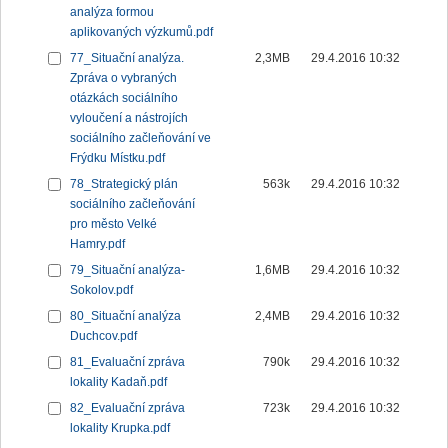
analýza formou
aplikovaných výzkumů.pdf
77_Situační analýza.
2,3MB
29.4.2016 10:32
Zpráva o vybraných
otázkách sociálního
vyloučení a nástrojích
sociálního začleňování ve
Frýdku Místku.pdf
78_Strategický plán
563k
29.4.2016 10:32
sociálního začleňování
pro město Velké
Hamry.pdf
79_Situační analýza-
1,6MB
29.4.2016 10:32
Sokolov.pdf
80_Situační analýza
2,4MB
29.4.2016 10:32
Duchcov.pdf
81_Evaluační zpráva
790k
29.4.2016 10:32
lokality Kadaň.pdf
82_Evaluační zpráva
723k
29.4.2016 10:32
lokality Krupka.pdf