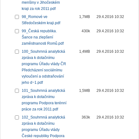
menšiny v Jihočeském
kraji za rok 2011.pdf
98_Romové ve
1,7MB
29.4.2016 10:32
Středočeském kraji.pdf
99_Česká republika.
430k
29.4.2016 10:32
Šance na zlepšení
zaměstnanosti Romů.pdf
100_Souhrnná analytická
1,4MB
29.4.2016 10:32
zpráva k dotačnímu
programu Úřadu vlády ČR
Předcházení sociálnímu
vyloučení a odstraňování
jeho d~1.pdf
101_Souhrnná analytická
1,5MB
29.4.2016 10:32
zpráva k dotačnímu
programu Podpora terénní
práce za rok 2011.pdf
102_Souhrnná analytická
363k
29.4.2016 10:32
zpráva k dotačnímu
programu Úřadu vlády
České republiky Podpora