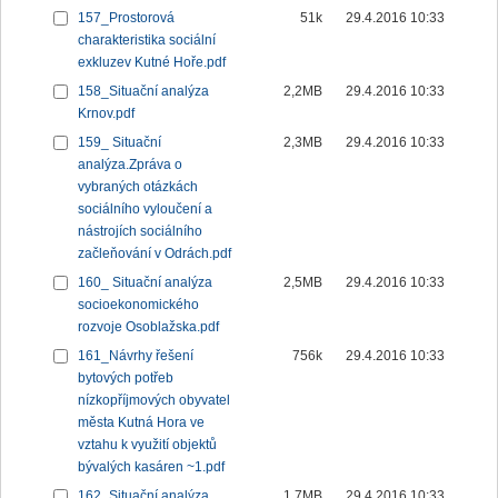
157_Prostorová
51k
29.4.2016 10:33
charakteristika sociální
exkluzev Kutné Hoře.pdf
158_Situační analýza
2,2MB
29.4.2016 10:33
Krnov.pdf
159_ Situační
2,3MB
29.4.2016 10:33
analýza.Zpráva o
vybraných otázkách
sociálního vyloučení a
nástrojích sociálního
začleňování v Odrách.pdf
160_ Situační analýza
2,5MB
29.4.2016 10:33
socioekonomického
rozvoje Osoblažska.pdf
161_Návrhy řešení
756k
29.4.2016 10:33
bytových potřeb
nízkopříjmových obyvatel
města Kutná Hora ve
vztahu k využití objektů
bývalých kasáren ~1.pdf
162_Situační analýza
1,7MB
29.4.2016 10:33