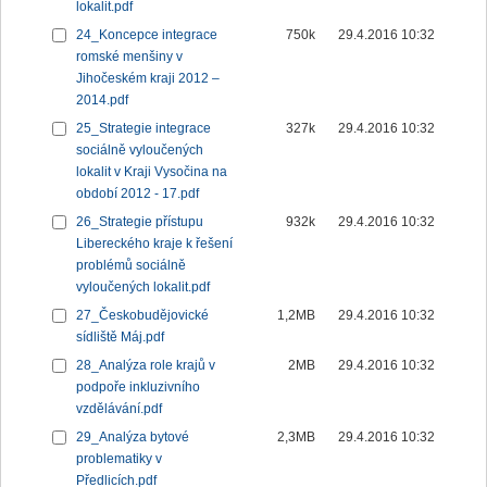
lokalit.pdf
24_Koncepce integrace
750k
29.4.2016 10:32
romské menšiny v
Jihočeském kraji 2012 –
2014.pdf
25_Strategie integrace
327k
29.4.2016 10:32
sociálně vyloučených
lokalit v Kraji Vysočina na
období 2012 - 17.pdf
26_Strategie přístupu
932k
29.4.2016 10:32
Libereckého kraje k řešení
problémů sociálně
vyloučených lokalit.pdf
27_Českobudějovické
1,2MB
29.4.2016 10:32
sídliště Máj.pdf
28_Analýza role krajů v
2MB
29.4.2016 10:32
podpoře inkluzivního
vzdělávání.pdf
29_Analýza bytové
2,3MB
29.4.2016 10:32
problematiky v
Předlicích.pdf