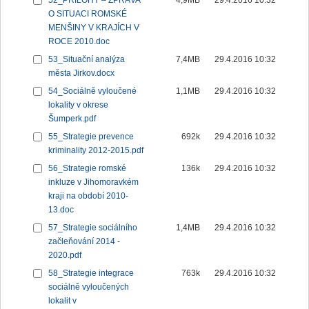
52_PŘÍLOHY – ZPRÁVA
4,9MB
29.4.2016 10:32
O SITUACI ROMSKÉ
MENŠINY V KRAJÍCH V
ROCE 2010.doc
53_Situační analýza
7,4MB
29.4.2016 10:32
města Jirkov.docx
54_Sociálně vyloučené
1,1MB
29.4.2016 10:32
lokality v okrese
Šumperk.pdf
55_Strategie prevence
692k
29.4.2016 10:32
kriminality 2012-2015.pdf
56_Strategie romské
136k
29.4.2016 10:32
inkluze v Jihomoravkém
kraji na období 2010-
13.doc
57_Strategie sociálního
1,4MB
29.4.2016 10:32
začleňování 2014 -
2020.pdf
58_Strategie integrace
763k
29.4.2016 10:32
sociálně vyloučených
lokalit v