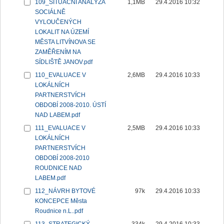
109_SITUAČNÍ ANALÝZA
1,1MB
29.4.2016 10:32
SOCIÁLNĚ
VYLOUČENÝCH
LOKALIT NA ÚZEMÍ
MĚSTA LITVÍNOVA SE
ZAMĚŘENÍM NA
SÍDLIŠTĚ JANOV.pdf
110_EVALUACE V
2,6MB
29.4.2016 10:33
LOKÁLNÍCH
PARTNERSTVÍCH
OBDOBÍ 2008-2010. ÚSTÍ
NAD LABEM.pdf
111_EVALUACE V
2,5MB
29.4.2016 10:33
LOKÁLNÍCH
PARTNERSTVÍCH
OBDOBÍ 2008-2010
ROUDNICE NAD
LABEM.pdf
112_NÁVRH BYTOVÉ
97k
29.4.2016 10:33
KONCEPCE Města
Roudnice n.L..pdf