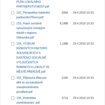
PLÁN LOKÁLNÍHO
PARTNERSTVÍ MOST.pdf
152_Perspektivy lokálního
286k
29.4.2016 10:33
partnerství Přerov.pdf
153_Popis sociálně
9,1MB
29.4.2016 10:33
vyloučených romských
lokalit v regionu
Ostravska.pdf
154_VÝZKUM
1,1MB
29.4.2016 10:33
RIZIKOVÝCH FAKTORŮ
SOUVISEJÍCÍCH S
EXISTENCÍ SOCIÁLNĚ
VYLOUČENÝCH
ROMSKÝCH LOKALIT VE
MĚSTĚ PŘEROVĚ.pdf
155_Přípravná třída pro
216k
29.4.2016 10:33
děti ze sociokulturně
znevýhodněného
prostředí.pdf
156_Podmínka
371k
29.4.2016 10:33
zaměstnávání .pdf