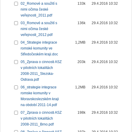
02_Romové a soužití s
133k
29.4.2016 10:32
nimi očima české
veřejnosti_2011.pdf
03_Romové a soužití s
136k
29.4.2016 10:32
nimi očima české
veřejnosti_2012.pdf
04_Strategie integrace
1,2MB
29.4.2016 10:32
romské komunity ve
Středočeském kraji.doc
05_Zprava o cinnosti ASZ
203k
29.4.2016 10:32
v pilotních lokalitách
2008-2011_Slezska-
Ostrava.pdf
06_strategie integrace
1,2MB
29.4.2016 10:32
romske komunity v
Moravskoslezském kraji
na období 2011-14.pdf
07_Zprava o cinnosti ASZ
198k
29.4.2016 10:32
v pilotních lokalitách
2008-2011_Brno.pdf