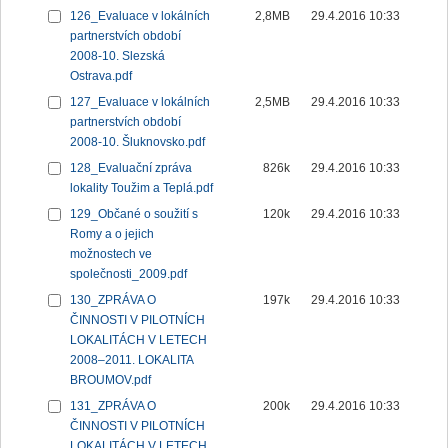
126_Evaluace v lokálních
2,8MB
29.4.2016 10:33
partnerstvích období
2008-10. Slezská
Ostrava.pdf
127_Evaluace v lokálních
2,5MB
29.4.2016 10:33
partnerstvích období
2008-10. Šluknovsko.pdf
128_Evaluační zpráva
826k
29.4.2016 10:33
lokality Toužim a Teplá.pdf
129_Občané o soužití s
120k
29.4.2016 10:33
Romy a o jejich
možnostech ve
společnosti_2009.pdf
130_ZPRÁVA O
197k
29.4.2016 10:33
ČINNOSTI V PILOTNÍCH
LOKALITÁCH V LETECH
2008–2011. LOKALITA
BROUMOV.pdf
131_ZPRÁVA O
200k
29.4.2016 10:33
ČINNOSTI V PILOTNÍCH
LOKALITÁCH V LETECH