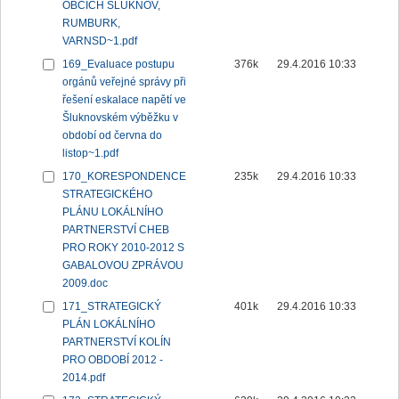
OBCÍCH ŠLUKNOV,
RUMBURK,
VARNSD~1.pdf
169_Evaluace postupu
376k
29.4.2016 10:33
orgánů veřejné správy při
řešení eskalace napětí ve
Šluknovském výběžku v
období od června do
listop~1.pdf
170_KORESPONDENCE
235k
29.4.2016 10:33
STRATEGICKÉHO
PLÁNU LOKÁLNÍHO
PARTNERSTVÍ CHEB
PRO ROKY 2010-2012 S
GABALOVOU ZPRÁVOU
2009.doc
171_STRATEGICKÝ
401k
29.4.2016 10:33
PLÁN LOKÁLNÍHO
PARTNERSTVÍ KOLÍN
PRO OBDOBÍ 2012 -
2014.pdf