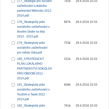
177_Strategie pro sociální
791k
29.4.2016 10:33
začleňování Lokálního
partnerství Mělnicko 2012-
2014.pdf
178_Strategický plán
887k
29.4.2016 10:33
sociálního začleňování v
Novém Sedle na léta
2013 - 2015.pdf
179_Strategický plán
753k
29.4.2016 10:33
sociálního začleňování
pro město Odry.pdf
180_STRATEGICKÝ
231k
29.4.2016 10:33
PLÁN LOKÁLNÍHO
PARTNERSTVÍ SOKOLOV
PRO OBDOBÍ 2012 -
2014.pdf
181_Strategický plán
608k
29.4.2016 10:33
sociálního začleňování v
Toužimi a Teplé 2011 -
2013.pdf
182_Strategický plán
761k
29.4.2016 10:33