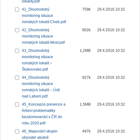
lokality.pdf
41_Dlouhodobý
759k
29.4.2016 10:32
monitoring situace
romských lokalit-Cheb.pdf
42_Dlouhodobý
902k
29.4.2016 10:32
monitoring situace
romských lokalit-Most.pdf
43_Dlouhodobý
1,2MB
29.4.2016 10:32
monitoring situace
romských lokalit –
Šluknovsko.pdf
44_Dlouhodobý
927k
29.4.2016 10:32
monitoring situace
romských lokalit – Ústí
nad Labem.pdf
45_Koncepce prevence a
1,5MB
29.4.2016 10:32
řešení problematiky
bezdomovectví v ČR do
roku 2020.pdf
46_Mapování skupin
497k
29.4.2016 10:32
obyvatel akutně