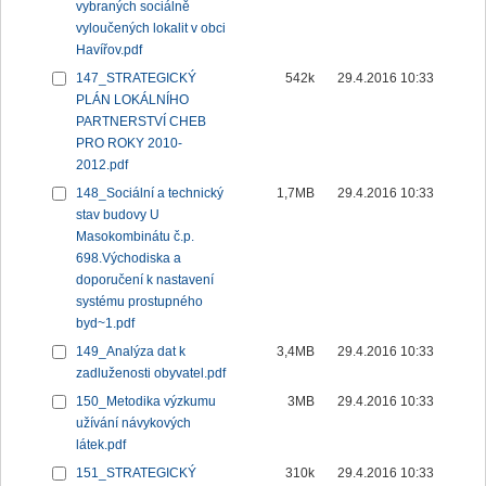
vybraných sociálně
vyloučených lokalit v obci
Havířov.pdf
147_STRATEGICKÝ
542k
29.4.2016 10:33
PLÁN LOKÁLNÍHO
PARTNERSTVÍ CHEB
PRO ROKY 2010-
2012.pdf
148_Sociální a technický
1,7MB
29.4.2016 10:33
stav budovy U
Masokombinátu č.p.
698.Východiska a
doporučení k nastavení
systému prostupného
byd~1.pdf
149_Analýza dat k
3,4MB
29.4.2016 10:33
zadluženosti obyvatel.pdf
150_Metodika výzkumu
3MB
29.4.2016 10:33
užívání návykových
látek.pdf
151_STRATEGICKÝ
310k
29.4.2016 10:33