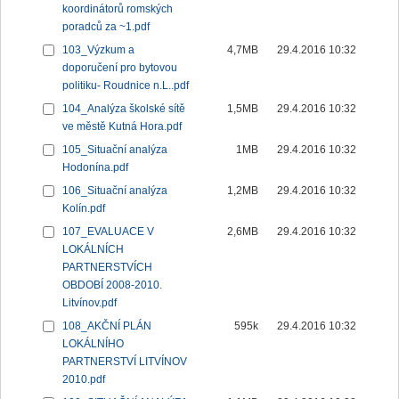
koordinátorů romských
poradců za ~1.pdf
103_Výzkum a
4,7MB
29.4.2016 10:32
doporučení pro bytovou
politiku- Roudnice n.L..pdf
104_Analýza školské sítě
1,5MB
29.4.2016 10:32
ve městě Kutná Hora.pdf
105_Situační analýza
1MB
29.4.2016 10:32
Hodonína.pdf
106_Situační analýza
1,2MB
29.4.2016 10:32
Kolín.pdf
107_EVALUACE V
2,6MB
29.4.2016 10:32
LOKÁLNÍCH
PARTNERSTVÍCH
OBDOBÍ 2008-2010.
Litvínov.pdf
108_AKČNÍ PLÁN
595k
29.4.2016 10:32
LOKÁLNÍHO
PARTNERSTVÍ LITVÍNOV
2010.pdf