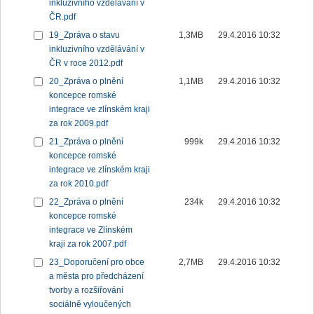
inkluzivního vzdělávání v
ČR.pdf
19_Zpráva o stavu
1,3MB
29.4.2016 10:32
inkluzivního vzdělávání v
ČR v roce 2012.pdf
20_Zpráva o plnění
1,1MB
29.4.2016 10:32
koncepce romské
integrace ve zlínském kraji
za rok 2009.pdf
21_Zpráva o plnění
999k
29.4.2016 10:32
koncepce romské
integrace ve zlínském kraji
za rok 2010.pdf
22_Zpráva o plnění
234k
29.4.2016 10:32
koncepce romské
integrace ve Zlínském
kraji za rok 2007.pdf
23_Doporučení pro obce
2,7MB
29.4.2016 10:32
a města pro předcházení
tvorby a rozšiřování
sociálně vyloučených