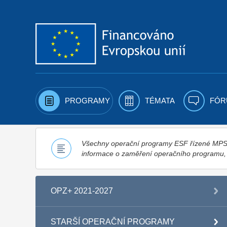
Přejít k obsahu
PROGRAMY
TÉMATA
FÓR
Všechny operační programy ESF řízené MPSV,
informace o zaměření operačního programu
OPZ+ 2021-2027
STARŠÍ OPERAČNÍ PROGRAMY