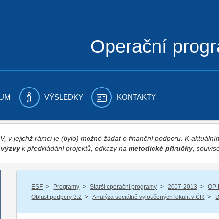
Operační prog
UM
VÝSLEDKY
KONTAKTY
 v jejichž rámci je (bylo) možné žádat o finanční podporu. K aktuál
,
výzvy
k předkládání projektů, odkazy na
metodické příručky
, souvise
/
/
/
/
ESF
Programy
Starší operační programy
2007-2013
OP 
/
/
Oblast podpory 3.2
Analýza sociálně vyloučených lokalit v ČR
D