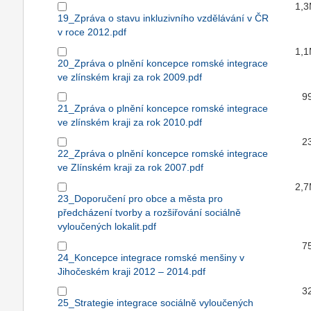
1,
19_Zpráva o stavu inkluzivního vzdělávání v ČR
v roce 2012.pdf
1,
20_Zpráva o plnění koncepce romské integrace
ve zlínském kraji za rok 2009.pdf
9
21_Zpráva o plnění koncepce romské integrace
ve zlínském kraji za rok 2010.pdf
2
22_Zpráva o plnění koncepce romské integrace
ve Zlínském kraji za rok 2007.pdf
2,
23_Doporučení pro obce a města pro
předcházení tvorby a rozšiřování sociálně
vyloučených lokalit.pdf
7
24_Koncepce integrace romské menšiny v
Jihočeském kraji 2012 – 2014.pdf
3
25_Strategie integrace sociálně vyloučených