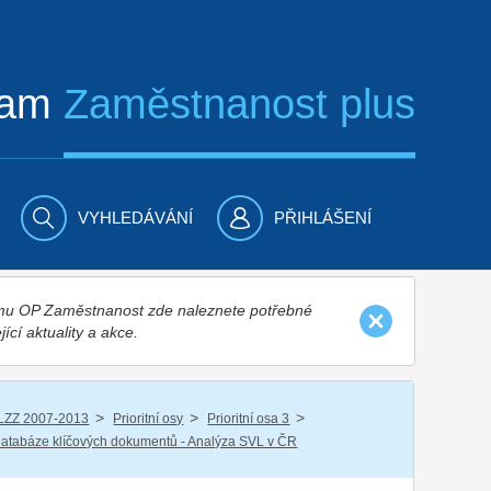
ram
Zaměstnanost plus
VYHLEDÁVÁNÍ
PŘIHLÁŠENÍ
nímu OP Zaměstnanost zde naleznete potřebné
jící aktuality a akce.
/
/
/
LZZ 2007-2013
Prioritní osy
Prioritní osa 3
atabáze klíčových dokumentů - Analýza SVL v ČR