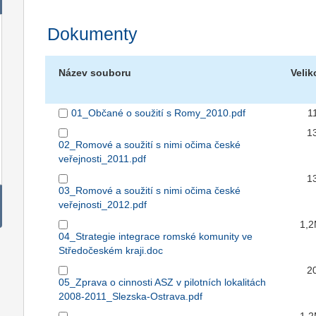
Dokumenty
Název souboru
Velik
01_Občané o soužití s Romy_2010.pdf
1
1
02_Romové a soužití s nimi očima české
veřejnosti_2011.pdf
1
03_Romové a soužití s nimi očima české
veřejnosti_2012.pdf
1,
04_Strategie integrace romské komunity ve
Středočeském kraji.doc
2
05_Zprava o cinnosti ASZ v pilotních lokalitách
2008-2011_Slezska-Ostrava.pdf