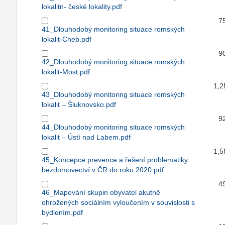
lokalitn- české lokality.pdf
7
41_Dlouhodobý monitoring situace romských
lokalit-Cheb.pdf
9
42_Dlouhodobý monitoring situace romských
lokalit-Most.pdf
1,
43_Dlouhodobý monitoring situace romských
lokalit – Šluknovsko.pdf
9
44_Dlouhodobý monitoring situace romských
lokalit – Ústí nad Labem.pdf
1,
45_Koncepce prevence a řešení problematiky
bezdomovectví v ČR do roku 2020.pdf
4
46_Mapování skupin obyvatel akutně
ohrožených sociálním vyloučením v souvislosti s
bydlením.pdf