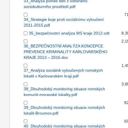
33_Analýza potřeb dětí z odlišného
sociokulturního prostředí.pdf
7
34_Strategie boje proti sociálnímu vyloučení
2011-2015.pdf
35_bezpečnostní analýza MS kraje 2012.odt
8,
2,
36_BEZPEČNOSTNÍ ANALÝZA KONCEPCE
PREVENCE KRIMINALITY KARLOVARSKÉHO
KRAJE 2013 – 2016.doc
1,
37_Analýza sociálně vyloučených romských
lokalit v Karlovarském kraji.pdf
3,
38_Dlouhodobý monitoring situace romských
komunit-moravské lokality.pdf
8
39_Dlouhodobý monitoring situace romských
lokalit-Broumov.pdf
6
40_Dlouhodobý monitoring situace romských