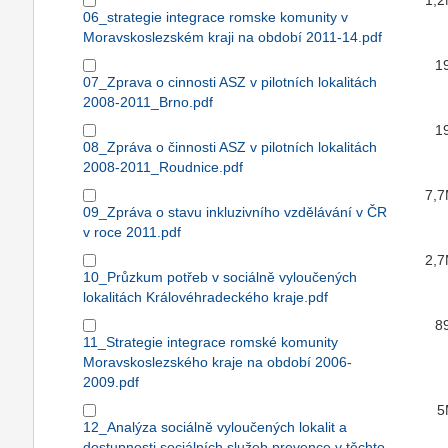
1,
06_strategie integrace romske komunity v
Moravskoslezském kraji na období 2011-14.pdf
1
07_Zprava o cinnosti ASZ v pilotních lokalitách
2008-2011_Brno.pdf
1
08_Zpráva o činnosti ASZ v pilotních lokalitách
2008-2011_Roudnice.pdf
7,
09_Zpráva o stavu inkluzivního vzdělávání v ČR
v roce 2011.pdf
2,
10_Průzkum potřeb v sociálně vyloučených
lokalitách Královéhradeckého kraje.pdf
8
11_Strategie integrace romské komunity
Moravskoslezského kraje na období 2006-
2009.pdf
5
12_Analýza sociálně vyloučených lokalit a
dostupnosti sociálních služeb prevence v těchto