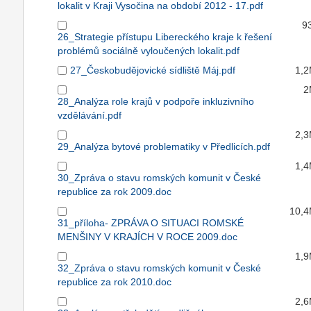
lokalit v Kraji Vysočina na období 2012 - 17.pdf
9
26_Strategie přístupu Libereckého kraje k řešení
problémů sociálně vyloučených lokalit.pdf
27_Českobudějovické sídliště Máj.pdf
1,
2
28_Analýza role krajů v podpoře inkluzivního
vzdělávání.pdf
2,
29_Analýza bytové problematiky v Předlicích.pdf
1,
30_Zpráva o stavu romských komunit v České
republice za rok 2009.doc
10,
31_příloha- ZPRÁVA O SITUACI ROMSKÉ
MENŠINY V KRAJÍCH V ROCE 2009.doc
1,
32_Zpráva o stavu romských komunit v České
republice za rok 2010.doc
2,