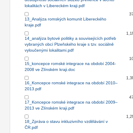
lokalitách v Libereckém kraji.pdf
3
13_Analýza romských komunit Libereckého
kraje.pdf
1,
14_analýza bytové politiky a souvisejících potřeb
vybraných obcí Plzeňského kraje s tzv. sociálně
vyloučenými lokalitami.pdf
1
15_koncepce romské integrace na období 2004-
2008 ve Zlínském kraji.doc
1,
16_Koncepce romské integrace na období 2010–
2013.pdf
4
17_Koncepce romské integrace na období 2009–
2013 ve Zlínském kraji.pdf
1,
18_Zpráva o stavu inkluzivního vzdělávání v
ČR.pdf