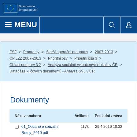
Přejít k obsahu
MENU
/
/
/
/
ESF
Programy
Starší operační programy
2007-2013
/
/
/
OP LZZ 2007-2013
Prioritní osy
Prioritní osa 3
/
/
Oblast podpory 3.2
Analýza sociálně vyloučených lokalit v ČR
Databáze klíčových dokumentů - Analýza SVL v ČR
Dokumenty
Název souboru
Velikost
Poslední změna
01_Občané o soužití s
117k
29.4.2016 10:32
Romy_2010.pdf