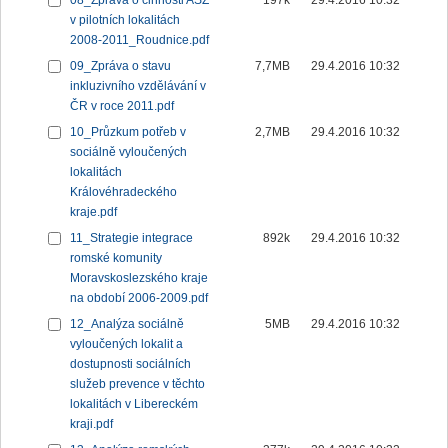
08_Zpráva o činnosti ASZ
197k
29.4.2016 10:32
v pilotních lokalitách
2008-2011_Roudnice.pdf
09_Zpráva o stavu
7,7MB
29.4.2016 10:32
inkluzivního vzdělávání v
ČR v roce 2011.pdf
10_Průzkum potřeb v
2,7MB
29.4.2016 10:32
sociálně vyloučených
lokalitách
Královéhradeckého
kraje.pdf
11_Strategie integrace
892k
29.4.2016 10:32
romské komunity
Moravskoslezského kraje
na období 2006-2009.pdf
12_Analýza sociálně
5MB
29.4.2016 10:32
vyloučených lokalit a
dostupnosti sociálních
služeb prevence v těchto
lokalitách v Libereckém
kraji.pdf