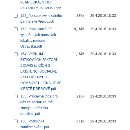
PLÁN LOKÁLNÍHO
PARTNERSTVÍ MOST.pdf
152_Perspektivy lokálního
286k
29.4.2016 10:33
partnerství Přerov.pdf
153_Popis sociálně
9,1MB
29.4.2016 10:33
vyloučených romských
lokalit v regionu
Ostravska.pdf
154_VÝZKUM
1,1MB
29.4.2016 10:33
RIZIKOVÝCH FAKTORŮ
SOUVISEJÍCÍCH S
EXISTENCÍ SOCIÁLNĚ
VYLOUČENÝCH
ROMSKÝCH LOKALIT VE
MĚSTĚ PŘEROVĚ.pdf
155_Přípravná třída pro
216k
29.4.2016 10:33
děti ze sociokulturně
znevýhodněného
prostředí.pdf
156_Podmínka
371k
29.4.2016 10:33
zaměstnávání .pdf