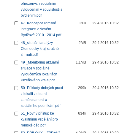
ohrožených sociálním
vyloučením v souvislosti s
bydlením.pdf
47_Koncepce romské
120k
29.4.2016 10:32
integrace v Novém
Bydžově 2010 - 2014.pdf
48_situační analýzy-
2MB
29.4.2016 10:32
Olomoucký kraj-stručné
shrnutí.pdf
49 _Monitoring aktuální
1,1MB
29.4.2016 10:32
situace v sociálně
vyloučených lokalitách
Plzeňského kraje.pdf
50_Příklady dobrých praxí
299k
29.4.2016 10:32
z lokalit z oblasti
zaměstnanosti a
sociálního podnikání.pdf
51_Rovný přístup ke
634k
29.4.2016 10:32
kvalitnímu vzdělání pro
romské děti.pdf