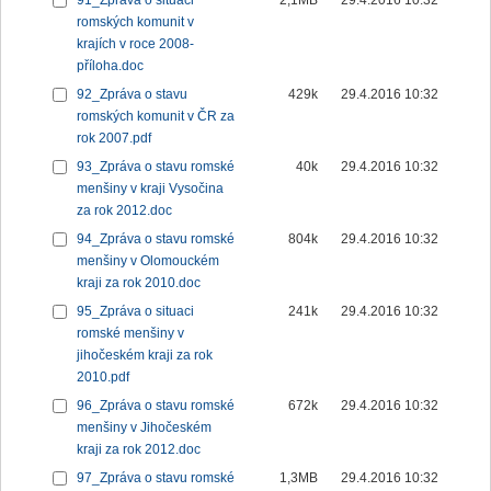
91_Zpráva o situaci
2,1MB
29.4.2016 10:32
romských komunit v
krajích v roce 2008-
příloha.doc
92_Zpráva o stavu
429k
29.4.2016 10:32
romských komunit v ČR za
rok 2007.pdf
93_Zpráva o stavu romské
40k
29.4.2016 10:32
menšiny v kraji Vysočina
za rok 2012.doc
94_Zpráva o stavu romské
804k
29.4.2016 10:32
menšiny v Olomouckém
kraji za rok 2010.doc
95_Zpráva o situaci
241k
29.4.2016 10:32
romské menšiny v
jihočeském kraji za rok
2010.pdf
96_Zpráva o stavu romské
672k
29.4.2016 10:32
menšiny v Jihočeském
kraji za rok 2012.doc
97_Zpráva o stavu romské
1,3MB
29.4.2016 10:32