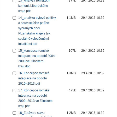
13_Analýza romských
377k
29.4.2016 10:32
komunit Libereckého
kraje.pdf
14_analýza bytové politiky
1,1MB
29.4.2016 10:32
a souvisejících potřeb
vybraných obcí
Plzeňského kraje s tzv.
sociálně vyloučenými
lokalitami.pdf
15_koncepce romské
107k
29.4.2016 10:32
integrace na období 2004-
2008 ve Zlínském
kraji.doc
16_Koncepce romské
1,3MB
29.4.2016 10:32
integrace na období
2010–2013.pdf
17_Koncepce romské
475k
29.4.2016 10:32
integrace na období
2009–2013 ve Zlínském
kraji.pdf
18_Zpráva o stavu
1,2MB
29.4.2016 10:32