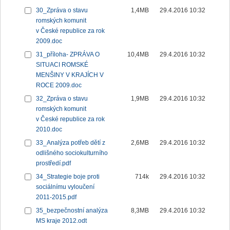
30_Zpráva o stavu
1,4MB
29.4.2016 10:32
romských komunit
v České republice za rok
2009.doc
31_příloha- ZPRÁVA O
10,4MB
29.4.2016 10:32
SITUACI ROMSKÉ
MENŠINY V KRAJÍCH V
ROCE 2009.doc
32_Zpráva o stavu
1,9MB
29.4.2016 10:32
romských komunit
v České republice za rok
2010.doc
33_Analýza potřeb dětí z
2,6MB
29.4.2016 10:32
odlišného sociokulturního
prostředí.pdf
34_Strategie boje proti
714k
29.4.2016 10:32
sociálnímu vyloučení
2011-2015.pdf
35_bezpečnostní analýza
8,3MB
29.4.2016 10:32
MS kraje 2012.odt