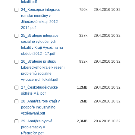
lokalit.pdf
24_Koncepce integrace
750k
29.4.2016 10:32
romské menšiny v
Jihočeském kraji 2012 –
2014.pdf
25_Strategie integrace
327k
29.4.2016 10:32
sociálně vyloučených
lokalit v Kraji Vysočina na
období 2012 - 17.pdf
26_Strategie přístupu
932k
29.4.2016 10:32
Libereckého kraje k řešení
problémů sociálně
vyloučených lokalit.pdf
27_Českobudějovické
1,2MB
29.4.2016 10:32
sídliště Máj.pdf
28_Analýza role krajů v
2MB
29.4.2016 10:32
podpoře inkluzivního
vzdělávání.pdf
29_Analýza bytové
2,3MB
29.4.2016 10:32
problematiky v
Předlicích.pdf