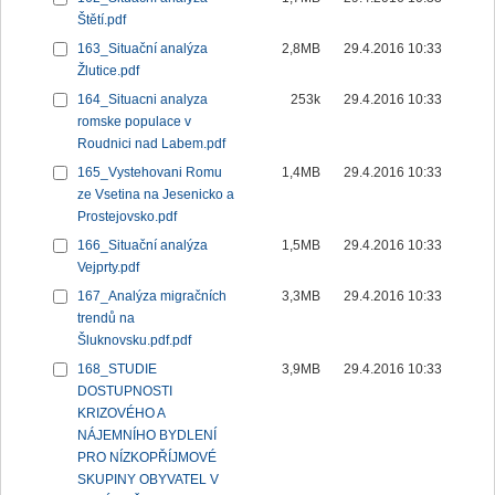
Štětí.pdf
163_Situační analýza
2,8MB
29.4.2016 10:33
Žlutice.pdf
164_Situacni analyza
253k
29.4.2016 10:33
romske populace v
Roudnici nad Labem.pdf
165_Vystehovani Romu
1,4MB
29.4.2016 10:33
ze Vsetina na Jesenicko a
Prostejovsko.pdf
166_Situační analýza
1,5MB
29.4.2016 10:33
Vejprty.pdf
167_Analýza migračních
3,3MB
29.4.2016 10:33
trendů na
Šluknovsku.pdf.pdf
168_STUDIE
3,9MB
29.4.2016 10:33
DOSTUPNOSTI
KRIZOVÉHO A
NÁJEMNÍHO BYDLENÍ
PRO NÍZKOPŘÍJMOVÉ
SKUPINY OBYVATEL V