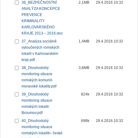
36_BEZPEČNOSTNÍ
2,1MB
29.4.2016 10:32
ANALÝZA KONCEPCE
PREVENCE
KRIMINALITY
KARLOVARSKÉHO
KRAJE 2013 – 2016.doc
37_Analýza sociálně
1,4MB
29.4.2016 10:32
vyloučených romských
lokalit v Karlovarském
kraji.pdf
38_Dlouhodobý
3,8MB
29.4.2016 10:32
monitoring situace
romských komunit-
moravské lokality.pdf
39_Dlouhodobý
824k
29.4.2016 10:32
monitoring situace
romských lokalit-
Broumov.pdf
40_Dlouhodobý
698k
29.4.2016 10:32
monitoring situace
romských lokalitn- české