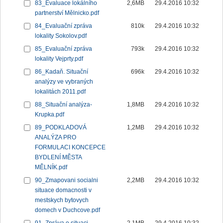
83_Evaluace lokálního
2,6MB
29.4.2016 10:32
partnerství Mělnicko.pdf
84_Evaluační zpráva
810k
29.4.2016 10:32
lokality Sokolov.pdf
85_Evaluační zpráva
793k
29.4.2016 10:32
lokality Vejprty.pdf
86_Kadaň. Situační
696k
29.4.2016 10:32
analýzy ve vybraných
lokalitách 2011.pdf
88_Situační analýza-
1,8MB
29.4.2016 10:32
Krupka.pdf
89_PODKLADOVÁ
1,2MB
29.4.2016 10:32
ANALÝZA PRO
FORMULACI KONCEPCE
BYDLENÍ MĚSTA
MĚLNÍK.pdf
90_Zmapovani socialni
2,2MB
29.4.2016 10:32
situace domacnosti v
mestskych bytovych
domech v Duchcove.pdf