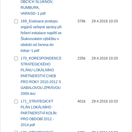
OBCÍCH ŠLUKNOV,
RUMBURK,
VARNSD~1.pdf
169_Evaluace postupu
376k
29.4.2016 10:33
orgánů veřejné správy při
řešení eskalace napětí ve
Šluknovském výběžku v
období od června do
listop~1.pdf
170_KORESPONDENCE
235k
29.4.2016 10:33
STRATEGICKÉHO
PLÁNU LOKÁLNÍHO
PARTNERSTVÍ CHEB
PRO ROKY 2010-2012 S
GABALOVOU ZPRÁVOU
2009.doc
171_STRATEGICKÝ
401k
29.4.2016 10:33
PLÁN LOKÁLNÍHO
PARTNERSTVÍ KOLÍN
PRO OBDOBÍ 2012 -
2014.pdf