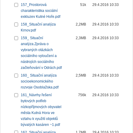
157_Prostorová
51k
29.4.2016 10:33
charakteristika sociální
exkluzev Kutné Hoře.pdf
158_Situační analýza
2,2MB
29.4.2016 10:33
Krnov.pdf
159_ Situační
2,3MB
29.4.2016 10:33
analýza.Zpráva o
vybraných otázkách
sociálního vyloučení a
nástrojích sociálního
začleňování v Odrách.pdf
160_ Situační analýza
2,5MB
29.4.2016 10:33
socioekonomického
rozvoje Osoblažska.pdf
161_Návrhy řešení
756k
29.4.2016 10:33
bytových potřeb
nízkopříjmových obyvatel
města Kutná Hora ve
vztahu k využití objektů
bývalých kasáren ~1.pdf
162_Situační analýza
1,7MB
29.4.2016 10:33