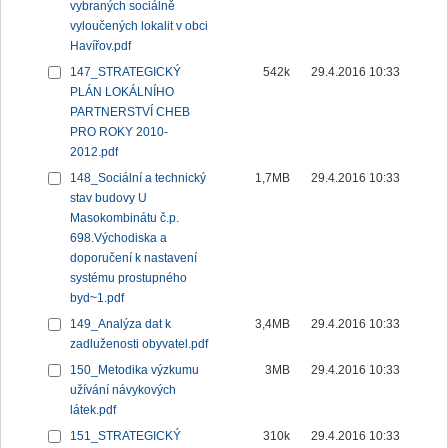
vybraných sociálně
vyloučených lokalit v obci
Havířov.pdf
147_STRATEGICKÝ
542k
29.4.2016 10:33
PLÁN LOKÁLNÍHO
PARTNERSTVÍ CHEB
PRO ROKY 2010-
2012.pdf
148_Sociální a technický
1,7MB
29.4.2016 10:33
stav budovy U
Masokombinátu č.p.
698.Východiska a
doporučení k nastavení
systému prostupného
byd~1.pdf
149_Analýza dat k
3,4MB
29.4.2016 10:33
zadluženosti obyvatel.pdf
150_Metodika výzkumu
3MB
29.4.2016 10:33
užívání návykových
látek.pdf
151_STRATEGICKÝ
310k
29.4.2016 10:33