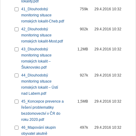
lokality.pdf
41_Dlouhodobý
759k
29.4.2016 10:32
monitoring situace
romských lokalit-Cheb.pdf
42_Dlouhodobý
902k
29.4.2016 10:32
monitoring situace
romských lokalit-Most.pdf
43_Dlouhodobý
1,2MB
29.4.2016 10:32
monitoring situace
romských lokalit –
Šluknovsko.pdf
44_Dlouhodobý
927k
29.4.2016 10:32
monitoring situace
romských lokalit – Ústí
nad Labem.pdf
45_Koncepce prevence a
1,5MB
29.4.2016 10:32
řešení problematiky
bezdomovectví v ČR do
roku 2020.pdf
46_Mapování skupin
497k
29.4.2016 10:32
obyvatel akutně