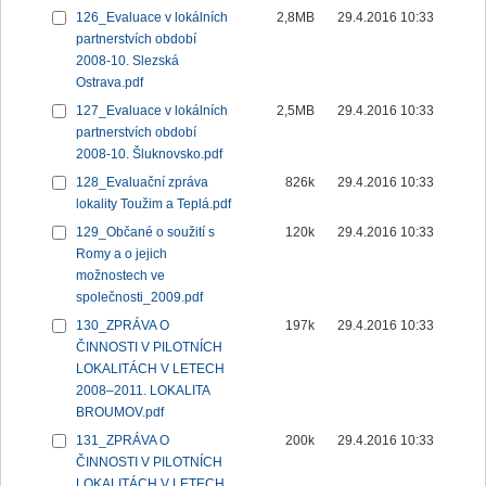
126_Evaluace v lokálních
2,8MB
29.4.2016 10:33
partnerstvích období
2008-10. Slezská
Ostrava.pdf
127_Evaluace v lokálních
2,5MB
29.4.2016 10:33
partnerstvích období
2008-10. Šluknovsko.pdf
128_Evaluační zpráva
826k
29.4.2016 10:33
lokality Toužim a Teplá.pdf
129_Občané o soužití s
120k
29.4.2016 10:33
Romy a o jejich
možnostech ve
společnosti_2009.pdf
130_ZPRÁVA O
197k
29.4.2016 10:33
ČINNOSTI V PILOTNÍCH
LOKALITÁCH V LETECH
2008–2011. LOKALITA
BROUMOV.pdf
131_ZPRÁVA O
200k
29.4.2016 10:33
ČINNOSTI V PILOTNÍCH
LOKALITÁCH V LETECH