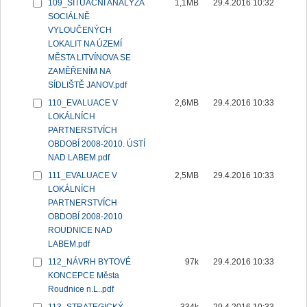
109_SITUAČNÍ ANALÝZA
1,1MB
29.4.2016 10:32
SOCIÁLNĚ
VYLOUČENÝCH
LOKALIT NA ÚZEMÍ
MĚSTA LITVÍNOVA SE
ZAMĚŘENÍM NA
SÍDLIŠTĚ JANOV.pdf
110_EVALUACE V
2,6MB
29.4.2016 10:33
LOKÁLNÍCH
PARTNERSTVÍCH
OBDOBÍ 2008-2010. ÚSTÍ
NAD LABEM.pdf
111_EVALUACE V
2,5MB
29.4.2016 10:33
LOKÁLNÍCH
PARTNERSTVÍCH
OBDOBÍ 2008-2010
ROUDNICE NAD
LABEM.pdf
112_NÁVRH BYTOVÉ
97k
29.4.2016 10:33
KONCEPCE Města
Roudnice n.L..pdf