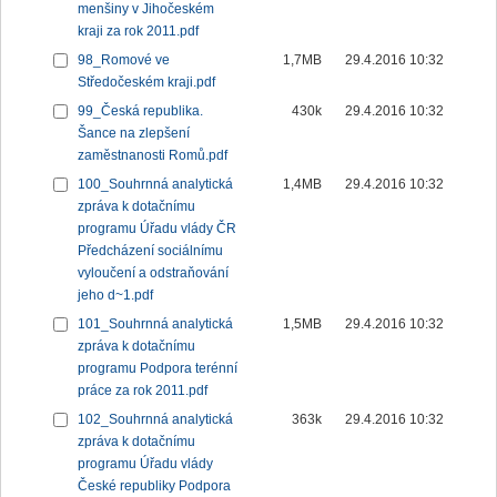
menšiny v Jihočeském
kraji za rok 2011.pdf
98_Romové ve
1,7MB
29.4.2016 10:32
Středočeském kraji.pdf
99_Česká republika.
430k
29.4.2016 10:32
Šance na zlepšení
zaměstnanosti Romů.pdf
100_Souhrnná analytická
1,4MB
29.4.2016 10:32
zpráva k dotačnímu
programu Úřadu vlády ČR
Předcházení sociálnímu
vyloučení a odstraňování
jeho d~1.pdf
101_Souhrnná analytická
1,5MB
29.4.2016 10:32
zpráva k dotačnímu
programu Podpora terénní
práce za rok 2011.pdf
102_Souhrnná analytická
363k
29.4.2016 10:32
zpráva k dotačnímu
programu Úřadu vlády
České republiky Podpora