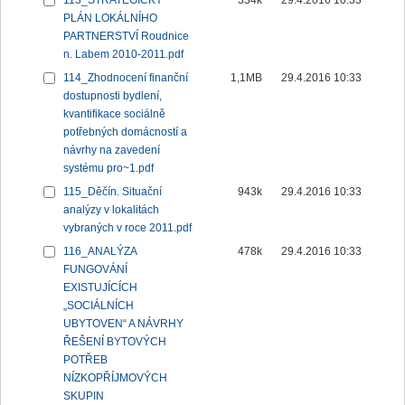
113_STRATEGICKÝ
334k
29.4.2016 10:33
PLÁN LOKÁLNÍHO
PARTNERSTVÍ Roudnice
n. Labem 2010-2011.pdf
114_Zhodnocení finanční
1,1MB
29.4.2016 10:33
dostupnosti bydlení,
kvantifikace sociálně
potřebných domácností a
návrhy na zavedení
systému pro~1.pdf
115_Děčín. Situační
943k
29.4.2016 10:33
analýzy v lokalitách
vybraných v roce 2011.pdf
116_ANALÝZA
478k
29.4.2016 10:33
FUNGOVÁNÍ
EXISTUJÍCÍCH
„SOCIÁLNÍCH
UBYTOVEN“ A NÁVRHY
ŘEŠENÍ BYTOVÝCH
POTŘEB
NÍZKOPŘÍJMOVÝCH
SKUPIN