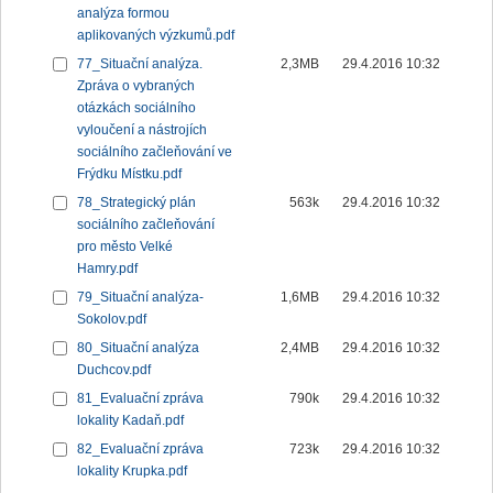
analýza formou
aplikovaných výzkumů.pdf
77_Situační analýza.
2,3MB
29.4.2016 10:32
Zpráva o vybraných
otázkách sociálního
vyloučení a nástrojích
sociálního začleňování ve
Frýdku Místku.pdf
78_Strategický plán
563k
29.4.2016 10:32
sociálního začleňování
pro město Velké
Hamry.pdf
79_Situační analýza-
1,6MB
29.4.2016 10:32
Sokolov.pdf
80_Situační analýza
2,4MB
29.4.2016 10:32
Duchcov.pdf
81_Evaluační zpráva
790k
29.4.2016 10:32
lokality Kadaň.pdf
82_Evaluační zpráva
723k
29.4.2016 10:32
lokality Krupka.pdf