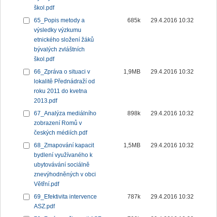
škol.pdf
65_Popis metody a
685k
29.4.2016 10:32
výsledky výzkumu
etnického složení žáků
bývalých zvláštních
škol.pdf
66_Zpráva o situaci v
1,9MB
29.4.2016 10:32
lokalitě Přednádraží od
roku 2011 do kvetna
2013.pdf
67_Analýza mediálního
898k
29.4.2016 10:32
zobrazení Romů v
českých médiích.pdf
68_Zmapování kapacit
1,5MB
29.4.2016 10:32
bydlení využívaného k
ubytovávání sociálně
znevýhodněných v obci
Větřní.pdf
69_Efektivita intervence
787k
29.4.2016 10:32
ASZ.pdf