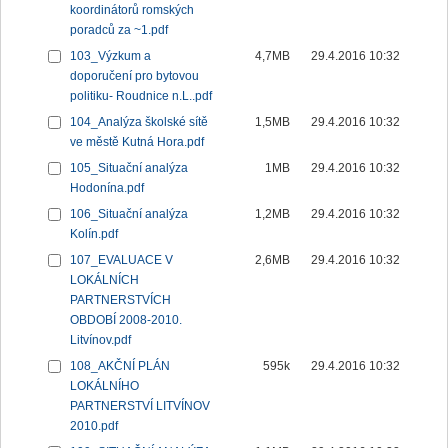
koordinátorů romských
poradců za ~1.pdf
103_Výzkum a
4,7MB
29.4.2016 10:32
doporučení pro bytovou
politiku- Roudnice n.L..pdf
104_Analýza školské sítě
1,5MB
29.4.2016 10:32
ve městě Kutná Hora.pdf
105_Situační analýza
1MB
29.4.2016 10:32
Hodonína.pdf
106_Situační analýza
1,2MB
29.4.2016 10:32
Kolín.pdf
107_EVALUACE V
2,6MB
29.4.2016 10:32
LOKÁLNÍCH
PARTNERSTVÍCH
OBDOBÍ 2008-2010.
Litvínov.pdf
108_AKČNÍ PLÁN
595k
29.4.2016 10:32
LOKÁLNÍHO
PARTNERSTVÍ LITVÍNOV
2010.pdf