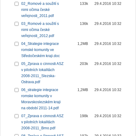
02_Romové a soužití s
133k
29.4.2016 10:32
nimi očima české
veřejnosti_2011.pdf
03_Romové a soužití s
136k
29.4.2016 10:32
nimi očima české
veřejnosti_2012.pdf
04_Strategie integrace
1,2MB
29.4.2016 10:32
romské komunity ve
Středočeském kraji.doc
05_Zprava o cinnosti ASZ
203k
29.4.2016 10:32
v pilotních lokalitách
2008-2011_Slezska-
Ostrava.pdf
06_strategie integrace
1,2MB
29.4.2016 10:32
romske komunity v
Moravskoslezském kraji
na období 2011-14.pdf
07_Zprava o cinnosti ASZ
198k
29.4.2016 10:32
v pilotních lokalitách
2008-2011_Brno.pdf