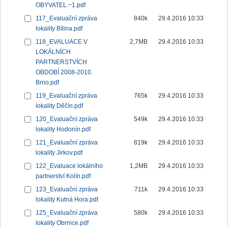
OBYVATEL.~1.pdf
117_Evaluační zpráva
840k
29.4.2016 10:33
lokality Bílina.pdf
118_EVALUACE V
2,7MB
29.4.2016 10:33
LOKÁLNÍCH
PARTNERSTVÍCH
OBDOBÍ 2008-2010.
Brno.pdf
119_Evaluační zpráva
765k
29.4.2016 10:33
lokality Děčín.pdf
120_Evaluační zpráva
549k
29.4.2016 10:33
lokality Hodonín.pdf
121_Evaluační zpráva
819k
29.4.2016 10:33
lokality Jirkov.pdf
122_Evaluace lokálního
1,2MB
29.4.2016 10:33
partnerství Kolín.pdf
123_Evaluační zpráva
711k
29.4.2016 10:33
lokality Kutná Hora.pdf
125_Evaluační zpráva
580k
29.4.2016 10:33
lokality Obrnice.pdf