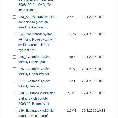
2008–2011. LOKALITA
Jesenicko.pdf
133_Analýza ubytovacích
2,5MB
29.4.2016 10:33
kapacit a migračních
trendů v Bruntále.pdf
134_Dostupnost bydlení
514k
29.4.2016 10:33
ve městě Holešov a návrh
systému propustného
bydlení.pdf
135_Evaluační zpráva
602k
29.4.2016 10:33
lokality Bruntál.pdf
136_Evaluační zpráva
675k
29.4.2016 10:33
lokality Chomutov.pdf
137_Evaluační zpráva
628k
29.4.2016 10:33
lokality Trmice.pdf
138_Evaluace v lokálních
2,7MB
29.4.2016 10:33
partnerstvích období
2008-10. Broumov.pdf
139_Evaluace v lokálních
2,9MB
29.4.2016 10:33
partnerstvích období