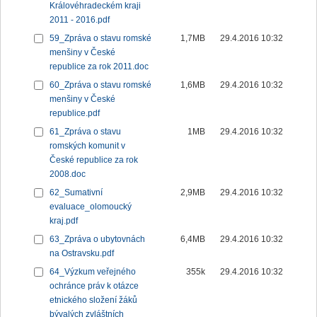
Královéhradeckém kraji
2011 - 2016.pdf
59_Zpráva o stavu romské
1,7MB
29.4.2016 10:32
menšiny v České
republice za rok 2011.doc
60_Zpráva o stavu romské
1,6MB
29.4.2016 10:32
menšiny v České
republice.pdf
61_Zpráva o stavu
1MB
29.4.2016 10:32
romských komunit v
České republice za rok
2008.doc
62_Sumativní
2,9MB
29.4.2016 10:32
evaluace_olomoucký
kraj.pdf
63_Zpráva o ubytovnách
6,4MB
29.4.2016 10:32
na Ostravsku.pdf
64_Výzkum veřejného
355k
29.4.2016 10:32
ochránce práv k otázce
etnického složení žáků
bývalých zvláštních