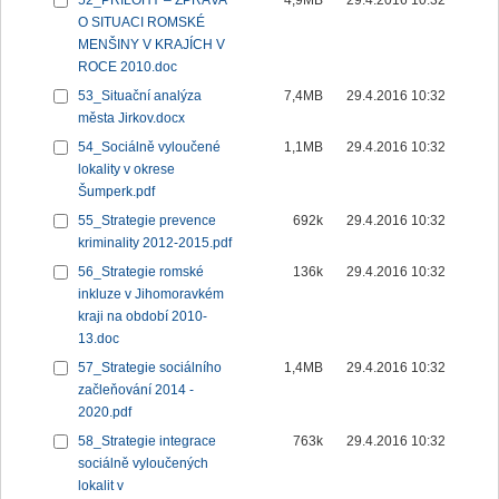
52_PŘÍLOHY – ZPRÁVA
4,9MB
29.4.2016 10:32
O SITUACI ROMSKÉ
MENŠINY V KRAJÍCH V
ROCE 2010.doc
53_Situační analýza
7,4MB
29.4.2016 10:32
města Jirkov.docx
54_Sociálně vyloučené
1,1MB
29.4.2016 10:32
lokality v okrese
Šumperk.pdf
55_Strategie prevence
692k
29.4.2016 10:32
kriminality 2012-2015.pdf
56_Strategie romské
136k
29.4.2016 10:32
inkluze v Jihomoravkém
kraji na období 2010-
13.doc
57_Strategie sociálního
1,4MB
29.4.2016 10:32
začleňování 2014 -
2020.pdf
58_Strategie integrace
763k
29.4.2016 10:32
sociálně vyloučených
lokalit v