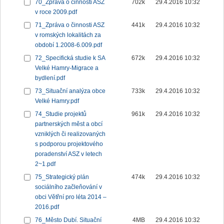
70_Zpráva o činnosti ASZ
702k
29.4.2016 10:32
v roce 2009.pdf
71_Zpráva o činnosti ASZ
441k
29.4.2016 10:32
v romských lokalitách za
období 1.2008-6.009.pdf
72_Specifická studie k SA
672k
29.4.2016 10:32
Velké Hamry-Migrace a
bydlení.pdf
73_Situační analýza obce
733k
29.4.2016 10:32
Velké Hamry.pdf
74_Studie projektů
961k
29.4.2016 10:32
partnerských měst a obcí
vzniklých či realizovaných
s podporou projektového
poradenství ASZ v letech
2~1.pdf
75_Strategický plán
474k
29.4.2016 10:32
sociálního začleňování v
obci Větřní pro léta 2014 –
2016.pdf
76_Město Dubí. Situační
4MB
29.4.2016 10:32