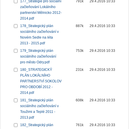
177_Strategie pro sociální
791k
29.4.2016 10:33
začleňování Lokálního
partnerství Mělnicko 2012-
2014.pdf
178_Strategický plán
887k
29.4.2016 10:33
sociálního začleňování v
Novém Sedle na léta
2013 - 2015.pdf
179_Strategický plán
753k
29.4.2016 10:33
sociálního začleňování
pro město Odry.pdf
180_STRATEGICKÝ
231k
29.4.2016 10:33
PLÁN LOKÁLNÍHO
PARTNERSTVÍ SOKOLOV
PRO OBDOBÍ 2012 -
2014.pdf
181_Strategický plán
608k
29.4.2016 10:33
sociálního začleňování v
Toužimi a Teplé 2011 -
2013.pdf
182_Strategický plán
761k
29.4.2016 10:33