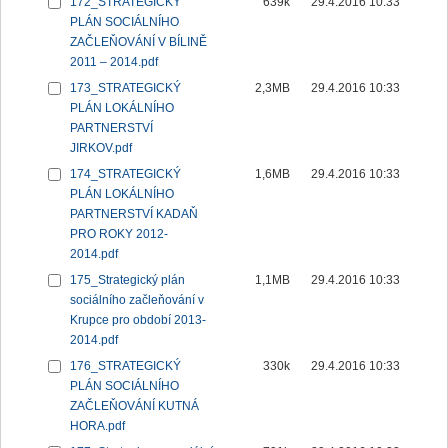
172_STRATEGICKÝ
639k
29.4.2016 10:33
PLÁN SOCIÁLNÍHO
ZAČLEŇOVÁNÍ V BÍLINĚ
2011 – 2014.pdf
173_STRATEGICKÝ
2,3MB
29.4.2016 10:33
PLÁN LOKÁLNÍHO
PARTNERSTVÍ
JIRKOV.pdf
174_STRATEGICKÝ
1,6MB
29.4.2016 10:33
PLÁN LOKÁLNÍHO
PARTNERSTVÍ KADAŇ
PRO ROKY 2012-
2014.pdf
175_Strategický plán
1,1MB
29.4.2016 10:33
sociálního začleňování v
Krupce pro období 2013-
2014.pdf
176_STRATEGICKÝ
330k
29.4.2016 10:33
PLÁN SOCIÁLNÍHO
ZAČLEŇOVÁNÍ KUTNÁ
HORA.pdf