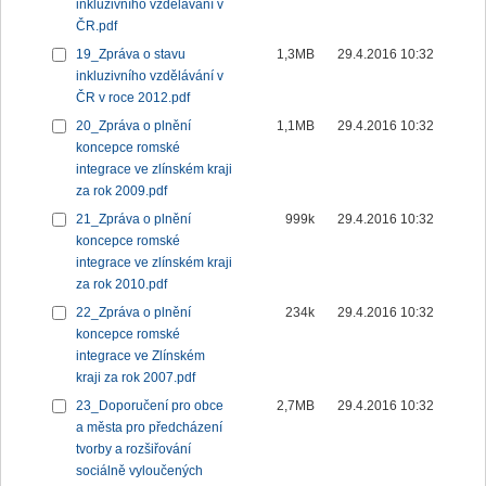
inkluzivního vzdělávání v
ČR.pdf
19_Zpráva o stavu
1,3MB
29.4.2016 10:32
inkluzivního vzdělávání v
ČR v roce 2012.pdf
20_Zpráva o plnění
1,1MB
29.4.2016 10:32
koncepce romské
integrace ve zlínském kraji
za rok 2009.pdf
21_Zpráva o plnění
999k
29.4.2016 10:32
koncepce romské
integrace ve zlínském kraji
za rok 2010.pdf
22_Zpráva o plnění
234k
29.4.2016 10:32
koncepce romské
integrace ve Zlínském
kraji za rok 2007.pdf
23_Doporučení pro obce
2,7MB
29.4.2016 10:32
a města pro předcházení
tvorby a rozšiřování
sociálně vyloučených