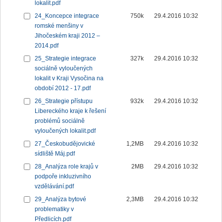
lokalit.pdf
24_Koncepce integrace
750k
29.4.2016 10:32
romské menšiny v
Jihočeském kraji 2012 –
2014.pdf
25_Strategie integrace
327k
29.4.2016 10:32
sociálně vyloučených
lokalit v Kraji Vysočina na
období 2012 - 17.pdf
26_Strategie přístupu
932k
29.4.2016 10:32
Libereckého kraje k řešení
problémů sociálně
vyloučených lokalit.pdf
27_Českobudějovické
1,2MB
29.4.2016 10:32
sídliště Máj.pdf
28_Analýza role krajů v
2MB
29.4.2016 10:32
podpoře inkluzivního
vzdělávání.pdf
29_Analýza bytové
2,3MB
29.4.2016 10:32
problematiky v
Předlicích.pdf