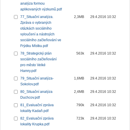
analýza formou
aplikovaných výzkumů.pdf
77_Situační analýza.
2,3MB
29.4.2016 10:32
Zpráva o vybraných
otázkách sociálního
vyloučení a nástrojích
sociálního začleňování ve
Frýdku Místku.pdf
78_Strategický plán
563k
29.4.2016 10:32
sociálního začleňování
pro město Velké
Hamry.pdf
79_Situační analýza-
1,6MB
29.4.2016 10:32
Sokolov.pdf
80_Situační analýza
2,4MB
29.4.2016 10:32
Duchcov.pdf
81_Evaluační zpráva
790k
29.4.2016 10:32
lokality Kadaň.pdf
82_Evaluační zpráva
723k
29.4.2016 10:32
lokality Krupka.pdf