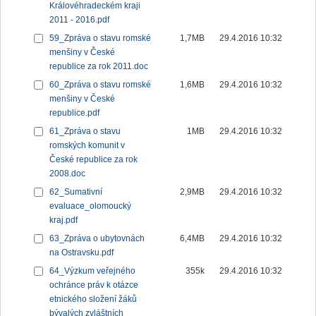
Královéhradeckém kraji
2011 - 2016.pdf
59_Zpráva o stavu romské
1,7MB
29.4.2016 10:32
menšiny v České
republice za rok 2011.doc
60_Zpráva o stavu romské
1,6MB
29.4.2016 10:32
menšiny v České
republice.pdf
61_Zpráva o stavu
1MB
29.4.2016 10:32
romských komunit v
České republice za rok
2008.doc
62_Sumativní
2,9MB
29.4.2016 10:32
evaluace_olomoucký
kraj.pdf
63_Zpráva o ubytovnách
6,4MB
29.4.2016 10:32
na Ostravsku.pdf
64_Výzkum veřejného
355k
29.4.2016 10:32
ochránce práv k otázce
etnického složení žáků
bývalých zvláštních