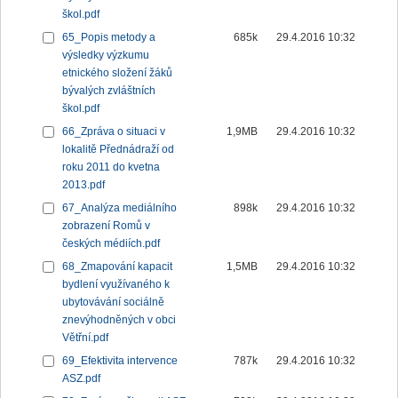
škol.pdf
65_Popis metody a
685k
29.4.2016 10:32
výsledky výzkumu
etnického složení žáků
bývalých zvláštních
škol.pdf
66_Zpráva o situaci v
1,9MB
29.4.2016 10:32
lokalitě Přednádraží od
roku 2011 do kvetna
2013.pdf
67_Analýza mediálního
898k
29.4.2016 10:32
zobrazení Romů v
českých médiích.pdf
68_Zmapování kapacit
1,5MB
29.4.2016 10:32
bydlení využívaného k
ubytovávání sociálně
znevýhodněných v obci
Větřní.pdf
69_Efektivita intervence
787k
29.4.2016 10:32
ASZ.pdf