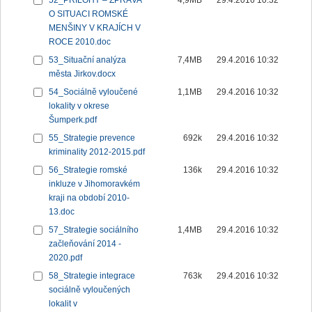
52_PŘÍLOHY – ZPRÁVA
4,9MB
29.4.2016 10:32
O SITUACI ROMSKÉ
MENŠINY V KRAJÍCH V
ROCE 2010.doc
53_Situační analýza
7,4MB
29.4.2016 10:32
města Jirkov.docx
54_Sociálně vyloučené
1,1MB
29.4.2016 10:32
lokality v okrese
Šumperk.pdf
55_Strategie prevence
692k
29.4.2016 10:32
kriminality 2012-2015.pdf
56_Strategie romské
136k
29.4.2016 10:32
inkluze v Jihomoravkém
kraji na období 2010-
13.doc
57_Strategie sociálního
1,4MB
29.4.2016 10:32
začleňování 2014 -
2020.pdf
58_Strategie integrace
763k
29.4.2016 10:32
sociálně vyloučených
lokalit v