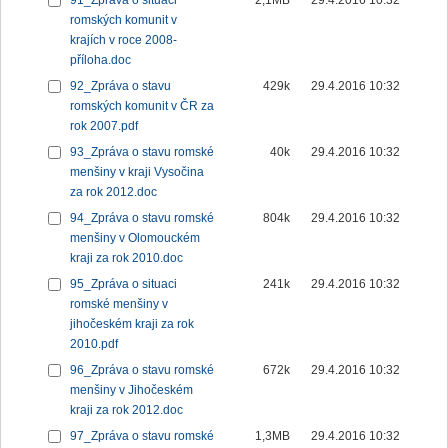
91_Zpráva o situaci
2,1MB
29.4.2016 10:32
romských komunit v
krajích v roce 2008-
příloha.doc
92_Zpráva o stavu
429k
29.4.2016 10:32
romských komunit v ČR za
rok 2007.pdf
93_Zpráva o stavu romské
40k
29.4.2016 10:32
menšiny v kraji Vysočina
za rok 2012.doc
94_Zpráva o stavu romské
804k
29.4.2016 10:32
menšiny v Olomouckém
kraji za rok 2010.doc
95_Zpráva o situaci
241k
29.4.2016 10:32
romské menšiny v
jihočeském kraji za rok
2010.pdf
96_Zpráva o stavu romské
672k
29.4.2016 10:32
menšiny v Jihočeském
kraji za rok 2012.doc
97_Zpráva o stavu romské
1,3MB
29.4.2016 10:32