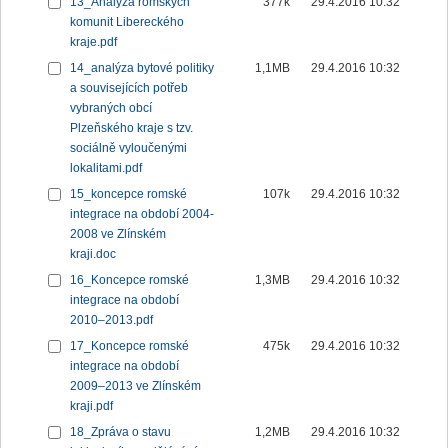
13_Analýza romských
377k
29.4.2016 10:32
komunit Libereckého
kraje.pdf
14_analýza bytové politiky
1,1MB
29.4.2016 10:32
a souvisejících potřeb
vybraných obcí
Plzeňského kraje s tzv.
sociálně vyloučenými
lokalitami.pdf
15_koncepce romské
107k
29.4.2016 10:32
integrace na období 2004-
2008 ve Zlínském
kraji.doc
16_Koncepce romské
1,3MB
29.4.2016 10:32
integrace na období
2010–2013.pdf
17_Koncepce romské
475k
29.4.2016 10:32
integrace na období
2009–2013 ve Zlínském
kraji.pdf
18_Zpráva o stavu
1,2MB
29.4.2016 10:32