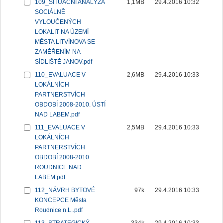
109_SITUAČNÍ ANALÝZA
1,1MB
29.4.2016 10:32
SOCIÁLNĚ
VYLOUČENÝCH
LOKALIT NA ÚZEMÍ
MĚSTA LITVÍNOVA SE
ZAMĚŘENÍM NA
SÍDLIŠTĚ JANOV.pdf
110_EVALUACE V
2,6MB
29.4.2016 10:33
LOKÁLNÍCH
PARTNERSTVÍCH
OBDOBÍ 2008-2010. ÚSTÍ
NAD LABEM.pdf
111_EVALUACE V
2,5MB
29.4.2016 10:33
LOKÁLNÍCH
PARTNERSTVÍCH
OBDOBÍ 2008-2010
ROUDNICE NAD
LABEM.pdf
112_NÁVRH BYTOVÉ
97k
29.4.2016 10:33
KONCEPCE Města
Roudnice n.L..pdf