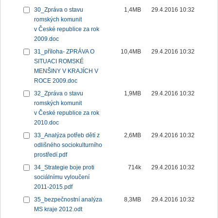
30_Zpráva o stavu
1,4MB
29.4.2016 10:32
romských komunit
v České republice za rok
2009.doc
31_příloha- ZPRÁVA O
10,4MB
29.4.2016 10:32
SITUACI ROMSKÉ
MENŠINY V KRAJÍCH V
ROCE 2009.doc
32_Zpráva o stavu
1,9MB
29.4.2016 10:32
romských komunit
v České republice za rok
2010.doc
33_Analýza potřeb dětí z
2,6MB
29.4.2016 10:32
odlišného sociokulturního
prostředí.pdf
34_Strategie boje proti
714k
29.4.2016 10:32
sociálnímu vyloučení
2011-2015.pdf
35_bezpečnostní analýza
8,3MB
29.4.2016 10:32
MS kraje 2012.odt