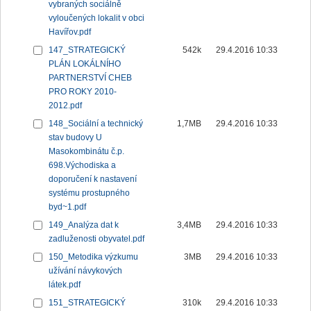
vybraných sociálně
vyloučených lokalit v obci
Havířov.pdf
147_STRATEGICKÝ
542k
29.4.2016 10:33
PLÁN LOKÁLNÍHO
PARTNERSTVÍ CHEB
PRO ROKY 2010-
2012.pdf
148_Sociální a technický
1,7MB
29.4.2016 10:33
stav budovy U
Masokombinátu č.p.
698.Východiska a
doporučení k nastavení
systému prostupného
byd~1.pdf
149_Analýza dat k
3,4MB
29.4.2016 10:33
zadluženosti obyvatel.pdf
150_Metodika výzkumu
3MB
29.4.2016 10:33
užívání návykových
látek.pdf
151_STRATEGICKÝ
310k
29.4.2016 10:33