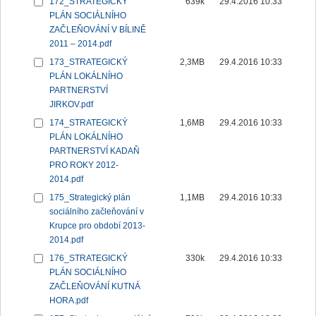
172_STRATEGICKÝ
639k
29.4.2016 10:33
PLÁN SOCIÁLNÍHO
ZAČLEŇOVÁNÍ V BÍLINĚ
2011 – 2014.pdf
173_STRATEGICKÝ
2,3MB
29.4.2016 10:33
PLÁN LOKÁLNÍHO
PARTNERSTVÍ
JIRKOV.pdf
174_STRATEGICKÝ
1,6MB
29.4.2016 10:33
PLÁN LOKÁLNÍHO
PARTNERSTVÍ KADAŇ
PRO ROKY 2012-
2014.pdf
175_Strategický plán
1,1MB
29.4.2016 10:33
sociálního začleňování v
Krupce pro období 2013-
2014.pdf
176_STRATEGICKÝ
330k
29.4.2016 10:33
PLÁN SOCIÁLNÍHO
ZAČLEŇOVÁNÍ KUTNÁ
HORA.pdf