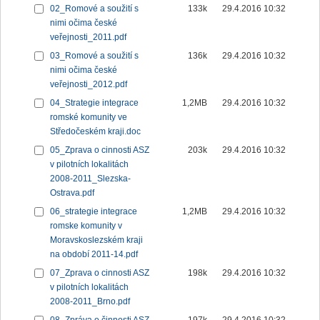
02_Romové a soužití s
133k
29.4.2016 10:32
nimi očima české
veřejnosti_2011.pdf
03_Romové a soužití s
136k
29.4.2016 10:32
nimi očima české
veřejnosti_2012.pdf
04_Strategie integrace
1,2MB
29.4.2016 10:32
romské komunity ve
Středočeském kraji.doc
05_Zprava o cinnosti ASZ
203k
29.4.2016 10:32
v pilotních lokalitách
2008-2011_Slezska-
Ostrava.pdf
06_strategie integrace
1,2MB
29.4.2016 10:32
romske komunity v
Moravskoslezském kraji
na období 2011-14.pdf
07_Zprava o cinnosti ASZ
198k
29.4.2016 10:32
v pilotních lokalitách
2008-2011_Brno.pdf