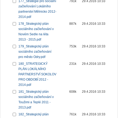
177_Strategie pro sociální
791k
29.4.2016 10:33
začleňování Lokálního
partnerství Mělnicko 2012-
2014.pdf
178_Strategický plán
887k
29.4.2016 10:33
sociálního začleňování v
Novém Sedle na léta
2013 - 2015.pdf
179_Strategický plán
753k
29.4.2016 10:33
sociálního začleňování
pro město Odry.pdf
180_STRATEGICKÝ
231k
29.4.2016 10:33
PLÁN LOKÁLNÍHO
PARTNERSTVÍ SOKOLOV
PRO OBDOBÍ 2012 -
2014.pdf
181_Strategický plán
608k
29.4.2016 10:33
sociálního začleňování v
Toužimi a Teplé 2011 -
2013.pdf
182_Strategický plán
761k
29.4.2016 10:33