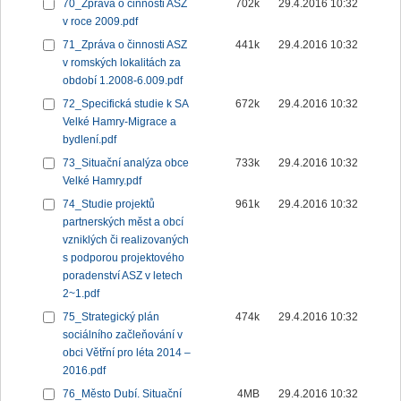
70_Zpráva o činnosti ASZ
702k
29.4.2016 10:32
v roce 2009.pdf
71_Zpráva o činnosti ASZ
441k
29.4.2016 10:32
v romských lokalitách za
období 1.2008-6.009.pdf
72_Specifická studie k SA
672k
29.4.2016 10:32
Velké Hamry-Migrace a
bydlení.pdf
73_Situační analýza obce
733k
29.4.2016 10:32
Velké Hamry.pdf
74_Studie projektů
961k
29.4.2016 10:32
partnerských měst a obcí
vzniklých či realizovaných
s podporou projektového
poradenství ASZ v letech
2~1.pdf
75_Strategický plán
474k
29.4.2016 10:32
sociálního začleňování v
obci Větřní pro léta 2014 –
2016.pdf
76_Město Dubí. Situační
4MB
29.4.2016 10:32