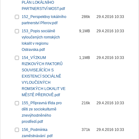
PLÁN LOKÁLNÍHO
PARTNERSTVÍ MOST.pdf
152_Perspektivy lokálního
286k
29.4.2016 10:33
partnerství Přerov.pdf
153_Popis sociálně
9,1MB
29.4.2016 10:33
vyloučených romských
lokalit v regionu
Ostravska.pdf
154_VÝZKUM
1,1MB
29.4.2016 10:33
RIZIKOVÝCH FAKTORŮ
SOUVISEJÍCÍCH S
EXISTENCÍ SOCIÁLNĚ
VYLOUČENÝCH
ROMSKÝCH LOKALIT VE
MĚSTĚ PŘEROVĚ.pdf
155_Přípravná třída pro
216k
29.4.2016 10:33
děti ze sociokulturně
znevýhodněného
prostředí.pdf
156_Podmínka
371k
29.4.2016 10:33
zaměstnávání .pdf