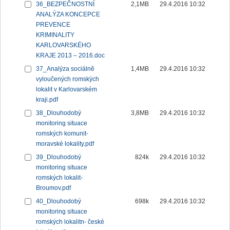
36_BEZPEČNOSTNÍ
2,1MB
29.4.2016 10:32
ANALÝZA KONCEPCE
PREVENCE
KRIMINALITY
KARLOVARSKÉHO
KRAJE 2013 – 2016.doc
37_Analýza sociálně
1,4MB
29.4.2016 10:32
vyloučených romských
lokalit v Karlovarském
kraji.pdf
38_Dlouhodobý
3,8MB
29.4.2016 10:32
monitoring situace
romských komunit-
moravské lokality.pdf
39_Dlouhodobý
824k
29.4.2016 10:32
monitoring situace
romských lokalit-
Broumov.pdf
40_Dlouhodobý
698k
29.4.2016 10:32
monitoring situace
romských lokalitn- české