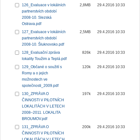
126_Evaluace v lokálních
2,8MB
29.4.2016 10:33
partnerstvích období
2008-10. Slezská
Ostrava.pdf
127_Evaluace v lokálních
2,5MB
29.4.2016 10:33
partnerstvích období
2008-10. Šluknovsko.pdf
128_Evaluační zpráva
826k
29.4.2016 10:33
lokality Toužim a Teplá.pdf
129_Občané o soužití s
120k
29.4.2016 10:33
Romy a o jejich
možnostech ve
společnosti_2009.pdf
130_ZPRÁVA O
197k
29.4.2016 10:33
ČINNOSTI V PILOTNÍCH
LOKALITÁCH V LETECH
2008–2011. LOKALITA
BROUMOV.pdf
131_ZPRÁVA O
200k
29.4.2016 10:33
ČINNOSTI V PILOTNÍCH
LOKALITÁCH V LETECH