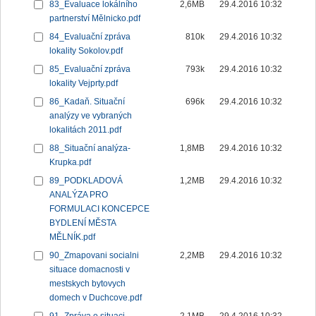
83_Evaluace lokálního
2,6MB
29.4.2016 10:32
partnerství Mělnicko.pdf
84_Evaluační zpráva
810k
29.4.2016 10:32
lokality Sokolov.pdf
85_Evaluační zpráva
793k
29.4.2016 10:32
lokality Vejprty.pdf
86_Kadaň. Situační
696k
29.4.2016 10:32
analýzy ve vybraných
lokalitách 2011.pdf
88_Situační analýza-
1,8MB
29.4.2016 10:32
Krupka.pdf
89_PODKLADOVÁ
1,2MB
29.4.2016 10:32
ANALÝZA PRO
FORMULACI KONCEPCE
BYDLENÍ MĚSTA
MĚLNÍK.pdf
90_Zmapovani socialni
2,2MB
29.4.2016 10:32
situace domacnosti v
mestskych bytovych
domech v Duchcove.pdf