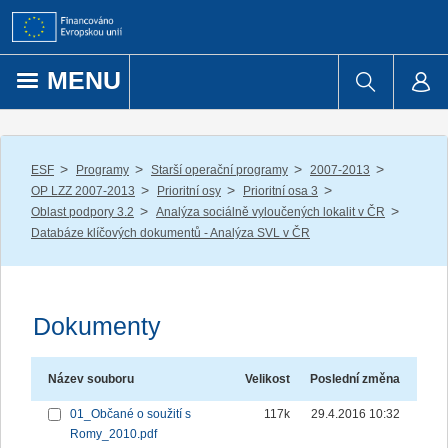
Přejít k obsahu
MENU
/
/
/
/
ESF
Programy
Starší operační programy
2007-2013
/
/
/
OP LZZ 2007-2013
Prioritní osy
Prioritní osa 3
/
/
Oblast podpory 3.2
Analýza sociálně vyloučených lokalit v ČR
Databáze klíčových dokumentů - Analýza SVL v ČR
Dokumenty
Název souboru
Velikost
Poslední změna
01_Občané o soužití s
117k
29.4.2016 10:32
Romy_2010.pdf