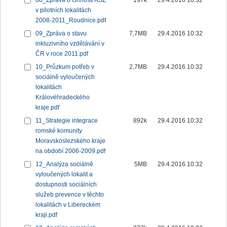
08_Zpráva o činnosti ASZ
197k
29.4.2016 10:32
v pilotních lokalitách
2008-2011_Roudnice.pdf
09_Zpráva o stavu
7,7MB
29.4.2016 10:32
inkluzivního vzdělávání v
ČR v roce 2011.pdf
10_Průzkum potřeb v
2,7MB
29.4.2016 10:32
sociálně vyloučených
lokalitách
Královéhradeckého
kraje.pdf
11_Strategie integrace
892k
29.4.2016 10:32
romské komunity
Moravskoslezského kraje
na období 2006-2009.pdf
12_Analýza sociálně
5MB
29.4.2016 10:32
vyloučených lokalit a
dostupnosti sociálních
služeb prevence v těchto
lokalitách v Libereckém
kraji.pdf