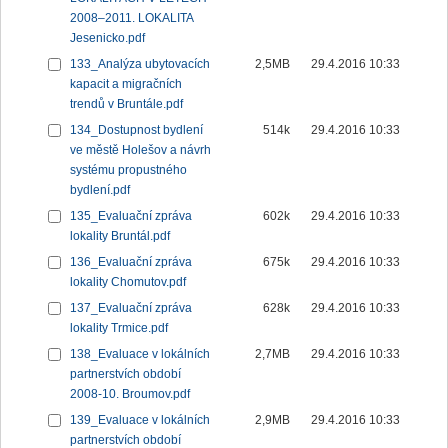
2008–2011. LOKALITA
Jesenicko.pdf
133_Analýza ubytovacích
2,5MB
29.4.2016 10:33
kapacit a migračních
trendů v Bruntále.pdf
134_Dostupnost bydlení
514k
29.4.2016 10:33
ve městě Holešov a návrh
systému propustného
bydlení.pdf
135_Evaluační zpráva
602k
29.4.2016 10:33
lokality Bruntál.pdf
136_Evaluační zpráva
675k
29.4.2016 10:33
lokality Chomutov.pdf
137_Evaluační zpráva
628k
29.4.2016 10:33
lokality Trmice.pdf
138_Evaluace v lokálních
2,7MB
29.4.2016 10:33
partnerstvích období
2008-10. Broumov.pdf
139_Evaluace v lokálních
2,9MB
29.4.2016 10:33
partnerstvích období