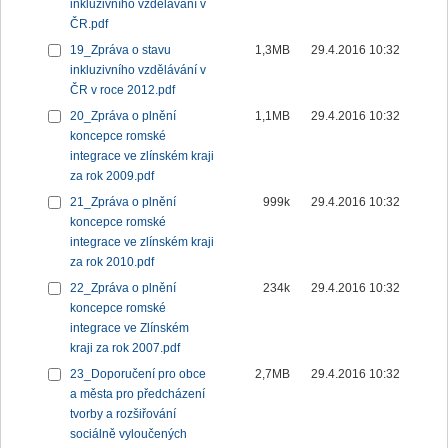
inkluzivního vzdělávání v
ČR.pdf
19_Zpráva o stavu
1,3MB
29.4.2016 10:32
inkluzivního vzdělávání v
ČR v roce 2012.pdf
20_Zpráva o plnění
1,1MB
29.4.2016 10:32
koncepce romské
integrace ve zlínském kraji
za rok 2009.pdf
21_Zpráva o plnění
999k
29.4.2016 10:32
koncepce romské
integrace ve zlínském kraji
za rok 2010.pdf
22_Zpráva o plnění
234k
29.4.2016 10:32
koncepce romské
integrace ve Zlínském
kraji za rok 2007.pdf
23_Doporučení pro obce
2,7MB
29.4.2016 10:32
a města pro předcházení
tvorby a rozšiřování
sociálně vyloučených