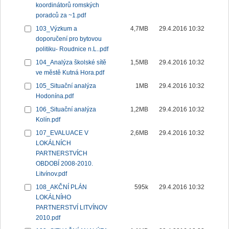
koordinátorů romských
poradců za ~1.pdf
103_Výzkum a
4,7MB
29.4.2016 10:32
doporučení pro bytovou
politiku- Roudnice n.L..pdf
104_Analýza školské sítě
1,5MB
29.4.2016 10:32
ve městě Kutná Hora.pdf
105_Situační analýza
1MB
29.4.2016 10:32
Hodonína.pdf
106_Situační analýza
1,2MB
29.4.2016 10:32
Kolín.pdf
107_EVALUACE V
2,6MB
29.4.2016 10:32
LOKÁLNÍCH
PARTNERSTVÍCH
OBDOBÍ 2008-2010.
Litvínov.pdf
108_AKČNÍ PLÁN
595k
29.4.2016 10:32
LOKÁLNÍHO
PARTNERSTVÍ LITVÍNOV
2010.pdf