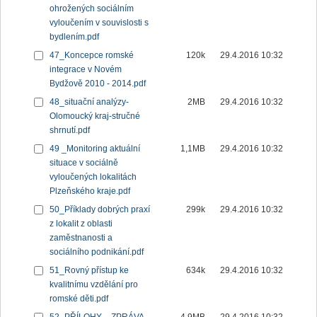
ohrožených sociálním
vyloučením v souvislosti s
bydlením.pdf
47_Koncepce romské
120k
29.4.2016 10:32
integrace v Novém
Bydžově 2010 - 2014.pdf
48_situační analýzy-
2MB
29.4.2016 10:32
Olomoucký kraj-stručné
shrnutí.pdf
49 _Monitoring aktuální
1,1MB
29.4.2016 10:32
situace v sociálně
vyloučených lokalitách
Plzeňského kraje.pdf
50_Příklady dobrých praxí
299k
29.4.2016 10:32
z lokalit z oblasti
zaměstnanosti a
sociálního podnikání.pdf
51_Rovný přístup ke
634k
29.4.2016 10:32
kvalitnímu vzdělání pro
romské děti.pdf