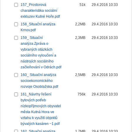
157_Prostorová
51k
29.4.2016 10:33
charakteristika sociální
exkluzev Kutné Hoře.pdf
158_Situační analýza
2,2MB
29.4.2016 10:33
Krnov.pdf
159_ Situační
2,3MB
29.4.2016 10:33
analýza.Zpráva o
vybraných otázkách
sociálního vyloučení a
nástrojích sociálního
začleňování v Odrách.pdf
160_ Situační analýza
2,5MB
29.4.2016 10:33
socioekonomického
rozvoje Osoblažska.pdf
161_Návrhy řešení
756k
29.4.2016 10:33
bytových potřeb
nízkopříjmových obyvatel
města Kutná Hora ve
vztahu k využití objektů
bývalých kasáren ~1.pdf
162_Situační analýza
1,7MB
29.4.2016 10:33