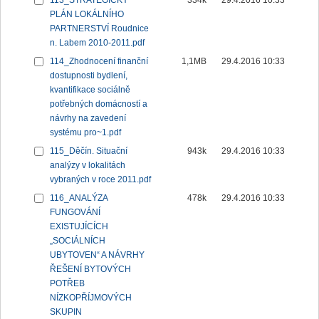
113_STRATEGICKÝ
334k
29.4.2016 10:33
PLÁN LOKÁLNÍHO
PARTNERSTVÍ Roudnice
n. Labem 2010-2011.pdf
114_Zhodnocení finanční
1,1MB
29.4.2016 10:33
dostupnosti bydlení,
kvantifikace sociálně
potřebných domácností a
návrhy na zavedení
systému pro~1.pdf
115_Děčín. Situační
943k
29.4.2016 10:33
analýzy v lokalitách
vybraných v roce 2011.pdf
116_ANALÝZA
478k
29.4.2016 10:33
FUNGOVÁNÍ
EXISTUJÍCÍCH
„SOCIÁLNÍCH
UBYTOVEN“ A NÁVRHY
ŘEŠENÍ BYTOVÝCH
POTŘEB
NÍZKOPŘÍJMOVÝCH
SKUPIN