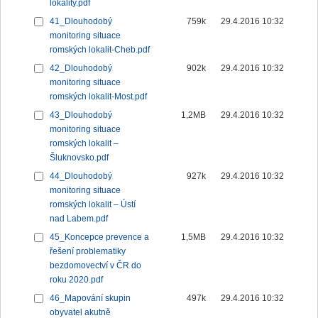
lokality.pdf
41_Dlouhodobý
759k
29.4.2016 10:32
monitoring situace
romských lokalit-Cheb.pdf
42_Dlouhodobý
902k
29.4.2016 10:32
monitoring situace
romských lokalit-Most.pdf
43_Dlouhodobý
1,2MB
29.4.2016 10:32
monitoring situace
romských lokalit –
Šluknovsko.pdf
44_Dlouhodobý
927k
29.4.2016 10:32
monitoring situace
romských lokalit – Ústí
nad Labem.pdf
45_Koncepce prevence a
1,5MB
29.4.2016 10:32
řešení problematiky
bezdomovectví v ČR do
roku 2020.pdf
46_Mapování skupin
497k
29.4.2016 10:32
obyvatel akutně