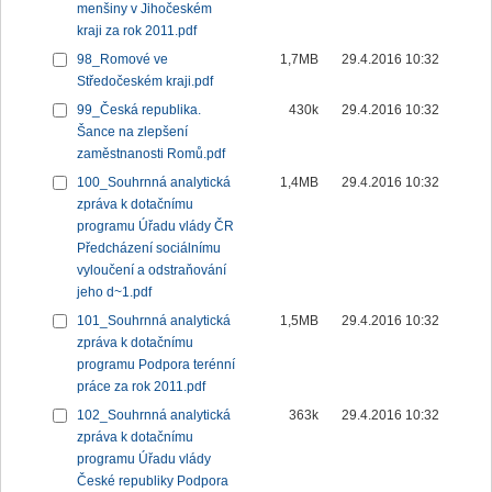
menšiny v Jihočeském
kraji za rok 2011.pdf
98_Romové ve
1,7MB
29.4.2016 10:32
Středočeském kraji.pdf
99_Česká republika.
430k
29.4.2016 10:32
Šance na zlepšení
zaměstnanosti Romů.pdf
100_Souhrnná analytická
1,4MB
29.4.2016 10:32
zpráva k dotačnímu
programu Úřadu vlády ČR
Předcházení sociálnímu
vyloučení a odstraňování
jeho d~1.pdf
101_Souhrnná analytická
1,5MB
29.4.2016 10:32
zpráva k dotačnímu
programu Podpora terénní
práce za rok 2011.pdf
102_Souhrnná analytická
363k
29.4.2016 10:32
zpráva k dotačnímu
programu Úřadu vlády
České republiky Podpora