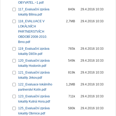
OBYVATEL.~1.pdf
117_Evaluační zpráva
840k
29.4.2016 10:33
lokality Bílina.pdf
118_EVALUACE V
2,7MB
29.4.2016 10:33
LOKÁLNÍCH
PARTNERSTVÍCH
OBDOBÍ 2008-2010.
Brno.pdf
119_Evaluační zpráva
765k
29.4.2016 10:33
lokality Děčín.pdf
120_Evaluační zpráva
549k
29.4.2016 10:33
lokality Hodonín.pdf
121_Evaluační zpráva
819k
29.4.2016 10:33
lokality Jirkov.pdf
122_Evaluace lokálního
1,2MB
29.4.2016 10:33
partnerství Kolín.pdf
123_Evaluační zpráva
711k
29.4.2016 10:33
lokality Kutná Hora.pdf
125_Evaluační zpráva
580k
29.4.2016 10:33
lokality Obrnice.pdf