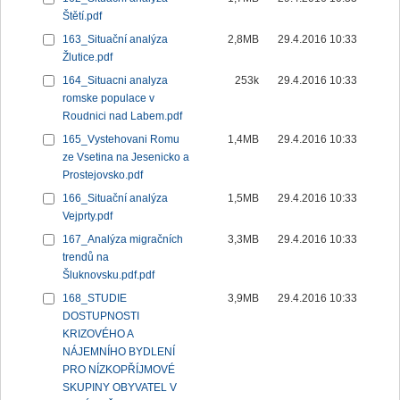
Štětí.pdf
163_Situační analýza
2,8MB
29.4.2016 10:33
Žlutice.pdf
164_Situacni analyza
253k
29.4.2016 10:33
romske populace v
Roudnici nad Labem.pdf
165_Vystehovani Romu
1,4MB
29.4.2016 10:33
ze Vsetina na Jesenicko a
Prostejovsko.pdf
166_Situační analýza
1,5MB
29.4.2016 10:33
Vejprty.pdf
167_Analýza migračních
3,3MB
29.4.2016 10:33
trendů na
Šluknovsku.pdf.pdf
168_STUDIE
3,9MB
29.4.2016 10:33
DOSTUPNOSTI
KRIZOVÉHO A
NÁJEMNÍHO BYDLENÍ
PRO NÍZKOPŘÍJMOVÉ
SKUPINY OBYVATEL V