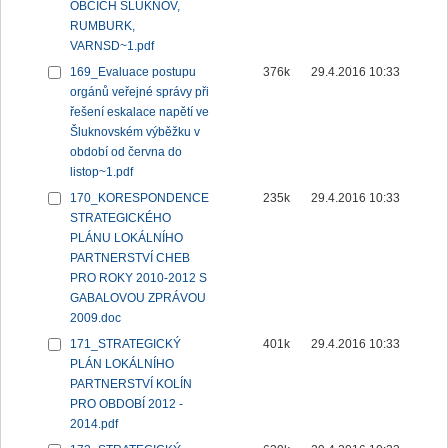
OBCÍCH ŠLUKNOV,
RUMBURK,
VARNSD~1.pdf
169_Evaluace postupu
376k
29.4.2016 10:33
orgánů veřejné správy při
řešení eskalace napětí ve
Šluknovském výběžku v
období od června do
listop~1.pdf
170_KORESPONDENCE
235k
29.4.2016 10:33
STRATEGICKÉHO
PLÁNU LOKÁLNÍHO
PARTNERSTVÍ CHEB
PRO ROKY 2010-2012 S
GABALOVOU ZPRÁVOU
2009.doc
171_STRATEGICKÝ
401k
29.4.2016 10:33
PLÁN LOKÁLNÍHO
PARTNERSTVÍ KOLÍN
PRO OBDOBÍ 2012 -
2014.pdf