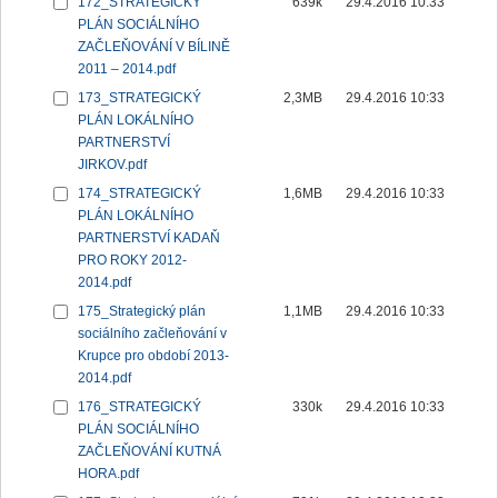
172_STRATEGICKÝ
639k
29.4.2016 10:33
PLÁN SOCIÁLNÍHO
ZAČLEŇOVÁNÍ V BÍLINĚ
2011 – 2014.pdf
173_STRATEGICKÝ
2,3MB
29.4.2016 10:33
PLÁN LOKÁLNÍHO
PARTNERSTVÍ
JIRKOV.pdf
174_STRATEGICKÝ
1,6MB
29.4.2016 10:33
PLÁN LOKÁLNÍHO
PARTNERSTVÍ KADAŇ
PRO ROKY 2012-
2014.pdf
175_Strategický plán
1,1MB
29.4.2016 10:33
sociálního začleňování v
Krupce pro období 2013-
2014.pdf
176_STRATEGICKÝ
330k
29.4.2016 10:33
PLÁN SOCIÁLNÍHO
ZAČLEŇOVÁNÍ KUTNÁ
HORA.pdf