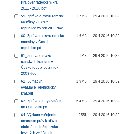
Královéhradeckém kraji
2011 - 2016.pdf
59_Zpráva o stavu romské
1,7MB
29.4.2016 10:32
menšiny v České
republice za rok 2011.doc
60_Zpráva o stavu romské
1,6MB
29.4.2016 10:32
menšiny v České
republice.pdf
61_Zpráva o stavu
1MB
29.4.2016 10:32
romských komunit v
České republice za rok
2008.doc
62_Sumativní
2,9MB
29.4.2016 10:32
evaluace_olomoucký
kraj.pdf
63_Zpráva o ubytovnách
6,4MB
29.4.2016 10:32
na Ostravsku.pdf
64_Výzkum veřejného
355k
29.4.2016 10:32
ochránce práv k otázce
etnického složení žáků
bývalých zvláštních