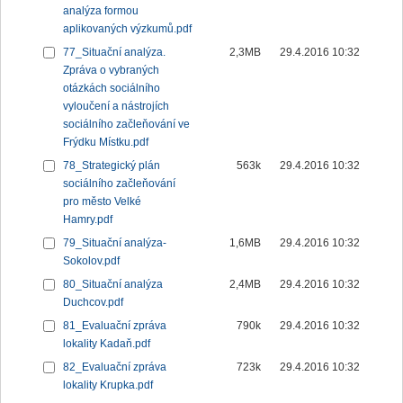
analýza formou
aplikovaných výzkumů.pdf
77_Situační analýza.
2,3MB
29.4.2016 10:32
Zpráva o vybraných
otázkách sociálního
vyloučení a nástrojích
sociálního začleňování ve
Frýdku Místku.pdf
78_Strategický plán
563k
29.4.2016 10:32
sociálního začleňování
pro město Velké
Hamry.pdf
79_Situační analýza-
1,6MB
29.4.2016 10:32
Sokolov.pdf
80_Situační analýza
2,4MB
29.4.2016 10:32
Duchcov.pdf
81_Evaluační zpráva
790k
29.4.2016 10:32
lokality Kadaň.pdf
82_Evaluační zpráva
723k
29.4.2016 10:32
lokality Krupka.pdf