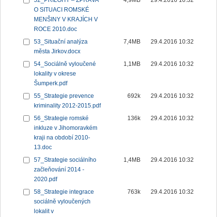
52_PŘÍLOHY – ZPRÁVA
4,9MB
29.4.2016 10:32
O SITUACI ROMSKÉ
MENŠINY V KRAJÍCH V
ROCE 2010.doc
53_Situační analýza
7,4MB
29.4.2016 10:32
města Jirkov.docx
54_Sociálně vyloučené
1,1MB
29.4.2016 10:32
lokality v okrese
Šumperk.pdf
55_Strategie prevence
692k
29.4.2016 10:32
kriminality 2012-2015.pdf
56_Strategie romské
136k
29.4.2016 10:32
inkluze v Jihomoravkém
kraji na období 2010-
13.doc
57_Strategie sociálního
1,4MB
29.4.2016 10:32
začleňování 2014 -
2020.pdf
58_Strategie integrace
763k
29.4.2016 10:32
sociálně vyloučených
lokalit v