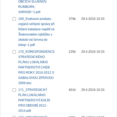
OBCÍCH ŠLUKNOV,
RUMBURK,
VARNSD~1.pdf
169_Evaluace postupu
376k
29.4.2016 10:33
orgánů veřejné správy při
řešení eskalace napětí ve
Šluknovském výběžku v
období od června do
listop~1.pdf
170_KORESPONDENCE
235k
29.4.2016 10:33
STRATEGICKÉHO
PLÁNU LOKÁLNÍHO
PARTNERSTVÍ CHEB
PRO ROKY 2010-2012 S
GABALOVOU ZPRÁVOU
2009.doc
171_STRATEGICKÝ
401k
29.4.2016 10:33
PLÁN LOKÁLNÍHO
PARTNERSTVÍ KOLÍN
PRO OBDOBÍ 2012 -
2014.pdf