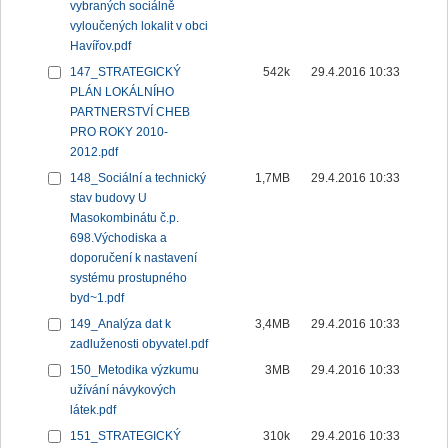
vybraných sociálně
vyloučených lokalit v obci
Havířov.pdf
147_STRATEGICKÝ
542k
29.4.2016 10:33
PLÁN LOKÁLNÍHO
PARTNERSTVÍ CHEB
PRO ROKY 2010-
2012.pdf
148_Sociální a technický
1,7MB
29.4.2016 10:33
stav budovy U
Masokombinátu č.p.
698.Východiska a
doporučení k nastavení
systému prostupného
byd~1.pdf
149_Analýza dat k
3,4MB
29.4.2016 10:33
zadluženosti obyvatel.pdf
150_Metodika výzkumu
3MB
29.4.2016 10:33
užívání návykových
látek.pdf
151_STRATEGICKÝ
310k
29.4.2016 10:33