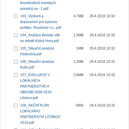
koordinátorů romských
poradců za ~1.pdf
103_Výzkum a
4,7MB
29.4.2016 10:32
doporučení pro bytovou
politiku- Roudnice n.L..pdf
104_Analýza školské sítě
1,5MB
29.4.2016 10:32
ve městě Kutná Hora.pdf
105_Situační analýza
1MB
29.4.2016 10:32
Hodonína.pdf
106_Situační analýza
1,2MB
29.4.2016 10:32
Kolín.pdf
107_EVALUACE V
2,6MB
29.4.2016 10:32
LOKÁLNÍCH
PARTNERSTVÍCH
OBDOBÍ 2008-2010.
Litvínov.pdf
108_AKČNÍ PLÁN
595k
29.4.2016 10:32
LOKÁLNÍHO
PARTNERSTVÍ LITVÍNOV
2010.pdf