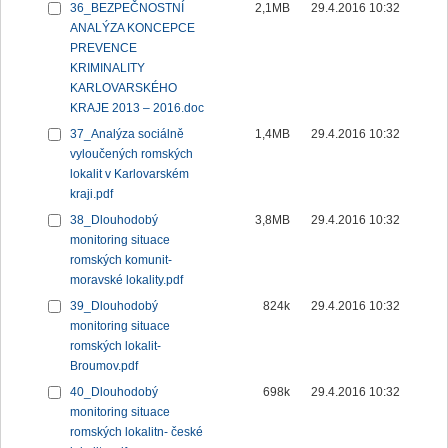
36_BEZPEČNOSTNÍ
2,1MB
29.4.2016 10:32
ANALÝZA KONCEPCE
PREVENCE
KRIMINALITY
KARLOVARSKÉHO
KRAJE 2013 – 2016.doc
37_Analýza sociálně
1,4MB
29.4.2016 10:32
vyloučených romských
lokalit v Karlovarském
kraji.pdf
38_Dlouhodobý
3,8MB
29.4.2016 10:32
monitoring situace
romských komunit-
moravské lokality.pdf
39_Dlouhodobý
824k
29.4.2016 10:32
monitoring situace
romských lokalit-
Broumov.pdf
40_Dlouhodobý
698k
29.4.2016 10:32
monitoring situace
romských lokalitn- české