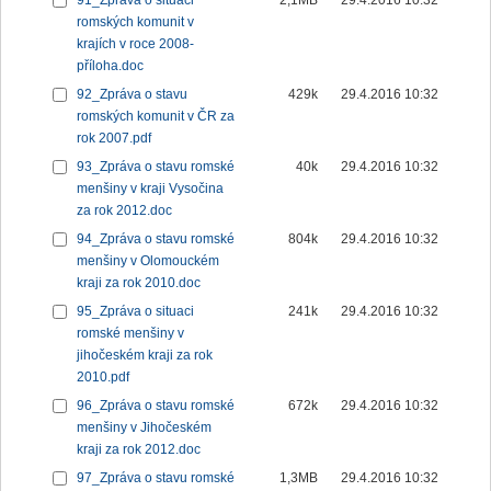
91_Zpráva o situaci
2,1MB
29.4.2016 10:32
romských komunit v
krajích v roce 2008-
příloha.doc
92_Zpráva o stavu
429k
29.4.2016 10:32
romských komunit v ČR za
rok 2007.pdf
93_Zpráva o stavu romské
40k
29.4.2016 10:32
menšiny v kraji Vysočina
za rok 2012.doc
94_Zpráva o stavu romské
804k
29.4.2016 10:32
menšiny v Olomouckém
kraji za rok 2010.doc
95_Zpráva o situaci
241k
29.4.2016 10:32
romské menšiny v
jihočeském kraji za rok
2010.pdf
96_Zpráva o stavu romské
672k
29.4.2016 10:32
menšiny v Jihočeském
kraji za rok 2012.doc
97_Zpráva o stavu romské
1,3MB
29.4.2016 10:32