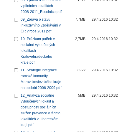
08_Zpráva o činnosti ASZ
197k
29.4.2016 10:32
v pilotních lokalitách
2008-2011_Roudnice.pdf
09_Zpráva o stavu
7,7MB
29.4.2016 10:32
inkluzivního vzdělávání v
ČR v roce 2011.pdf
10_Průzkum potřeb v
2,7MB
29.4.2016 10:32
sociálně vyloučených
lokalitách
Královéhradeckého
kraje.pdf
11_Strategie integrace
892k
29.4.2016 10:32
romské komunity
Moravskoslezského kraje
na období 2006-2009.pdf
12_Analýza sociálně
5MB
29.4.2016 10:32
vyloučených lokalit a
dostupnosti sociálních
služeb prevence v těchto
lokalitách v Libereckém
kraji.pdf