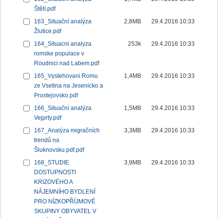
Štětí.pdf
163_Situační analýza
2,8MB
29.4.2016 10:33
Žlutice.pdf
164_Situacni analyza
253k
29.4.2016 10:33
romske populace v
Roudnici nad Labem.pdf
165_Vystehovani Romu
1,4MB
29.4.2016 10:33
ze Vsetina na Jesenicko a
Prostejovsko.pdf
166_Situační analýza
1,5MB
29.4.2016 10:33
Vejprty.pdf
167_Analýza migračních
3,3MB
29.4.2016 10:33
trendů na
Šluknovsku.pdf.pdf
168_STUDIE
3,9MB
29.4.2016 10:33
DOSTUPNOSTI
KRIZOVÉHO A
NÁJEMNÍHO BYDLENÍ
PRO NÍZKOPŘÍJMOVÉ
SKUPINY OBYVATEL V