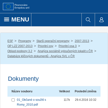
Přejít k obsahu
MENU
/
/
/
/
ESF
Programy
Starší operační programy
2007-2013
/
/
/
OP LZZ 2007-2013
Prioritní osy
Prioritní osa 3
/
/
Oblast podpory 3.2
Analýza sociálně vyloučených lokalit v ČR
Databáze klíčových dokumentů - Analýza SVL v ČR
Dokumenty
Název souboru
Velikost
Poslední změna
01_Občané o soužití s
117k
29.4.2016 10:32
Romy_2010.pdf