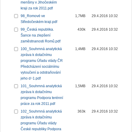
menšiny v Jihočeském
kraji za rok 2011.pdf
98_Romové ve
1,7MB
29.4.2016 10:32
Středočeském kraji.pdf
99_Česká republika.
430k
29.4.2016 10:32
Šance na zlepšení
zaměstnanosti Romů.pdf
100_Souhrnná analytická
1,4MB
29.4.2016 10:32
zpráva k dotačnímu
programu Úřadu vlády ČR
Předcházení sociálnímu
vyloučení a odstraňování
jeho d~1.pdf
101_Souhrnná analytická
1,5MB
29.4.2016 10:32
zpráva k dotačnímu
programu Podpora terénní
práce za rok 2011.pdf
102_Souhrnná analytická
363k
29.4.2016 10:32
zpráva k dotačnímu
programu Úřadu vlády
České republiky Podpora