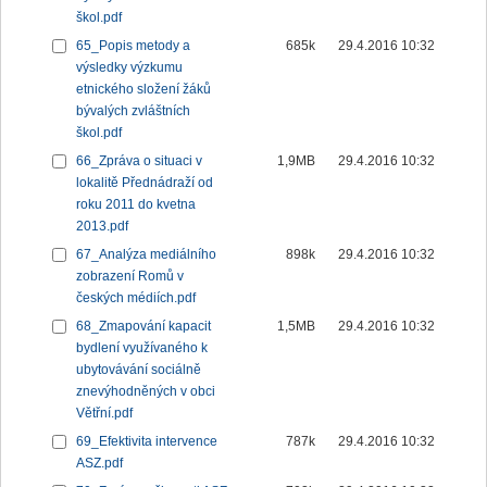
škol.pdf
65_Popis metody a
685k
29.4.2016 10:32
výsledky výzkumu
etnického složení žáků
bývalých zvláštních
škol.pdf
66_Zpráva o situaci v
1,9MB
29.4.2016 10:32
lokalitě Přednádraží od
roku 2011 do kvetna
2013.pdf
67_Analýza mediálního
898k
29.4.2016 10:32
zobrazení Romů v
českých médiích.pdf
68_Zmapování kapacit
1,5MB
29.4.2016 10:32
bydlení využívaného k
ubytovávání sociálně
znevýhodněných v obci
Větřní.pdf
69_Efektivita intervence
787k
29.4.2016 10:32
ASZ.pdf