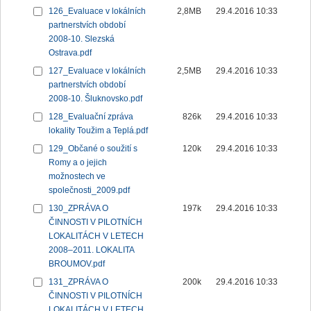
126_Evaluace v lokálních
2,8MB
29.4.2016 10:33
partnerstvích období
2008-10. Slezská
Ostrava.pdf
127_Evaluace v lokálních
2,5MB
29.4.2016 10:33
partnerstvích období
2008-10. Šluknovsko.pdf
128_Evaluační zpráva
826k
29.4.2016 10:33
lokality Toužim a Teplá.pdf
129_Občané o soužití s
120k
29.4.2016 10:33
Romy a o jejich
možnostech ve
společnosti_2009.pdf
130_ZPRÁVA O
197k
29.4.2016 10:33
ČINNOSTI V PILOTNÍCH
LOKALITÁCH V LETECH
2008–2011. LOKALITA
BROUMOV.pdf
131_ZPRÁVA O
200k
29.4.2016 10:33
ČINNOSTI V PILOTNÍCH
LOKALITÁCH V LETECH