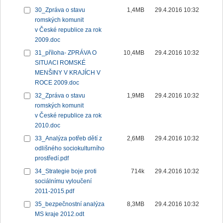
30_Zpráva o stavu
1,4MB
29.4.2016 10:32
romských komunit
v České republice za rok
2009.doc
31_příloha- ZPRÁVA O
10,4MB
29.4.2016 10:32
SITUACI ROMSKÉ
MENŠINY V KRAJÍCH V
ROCE 2009.doc
32_Zpráva o stavu
1,9MB
29.4.2016 10:32
romských komunit
v České republice za rok
2010.doc
33_Analýza potřeb dětí z
2,6MB
29.4.2016 10:32
odlišného sociokulturního
prostředí.pdf
34_Strategie boje proti
714k
29.4.2016 10:32
sociálnímu vyloučení
2011-2015.pdf
35_bezpečnostní analýza
8,3MB
29.4.2016 10:32
MS kraje 2012.odt