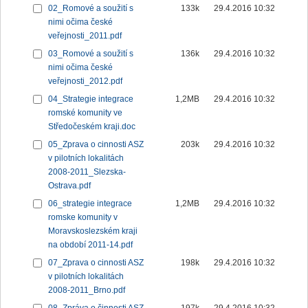
02_Romové a soužití s
133k
29.4.2016 10:32
nimi očima české
veřejnosti_2011.pdf
03_Romové a soužití s
136k
29.4.2016 10:32
nimi očima české
veřejnosti_2012.pdf
04_Strategie integrace
1,2MB
29.4.2016 10:32
romské komunity ve
Středočeském kraji.doc
05_Zprava o cinnosti ASZ
203k
29.4.2016 10:32
v pilotních lokalitách
2008-2011_Slezska-
Ostrava.pdf
06_strategie integrace
1,2MB
29.4.2016 10:32
romske komunity v
Moravskoslezském kraji
na období 2011-14.pdf
07_Zprava o cinnosti ASZ
198k
29.4.2016 10:32
v pilotních lokalitách
2008-2011_Brno.pdf