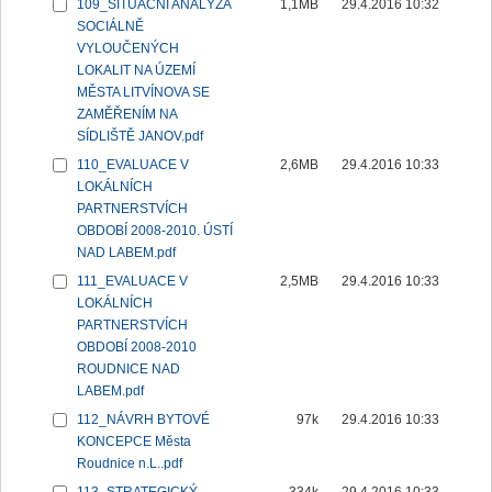
109_SITUAČNÍ ANALÝZA
1,1MB
29.4.2016 10:32
SOCIÁLNĚ
VYLOUČENÝCH
LOKALIT NA ÚZEMÍ
MĚSTA LITVÍNOVA SE
ZAMĚŘENÍM NA
SÍDLIŠTĚ JANOV.pdf
110_EVALUACE V
2,6MB
29.4.2016 10:33
LOKÁLNÍCH
PARTNERSTVÍCH
OBDOBÍ 2008-2010. ÚSTÍ
NAD LABEM.pdf
111_EVALUACE V
2,5MB
29.4.2016 10:33
LOKÁLNÍCH
PARTNERSTVÍCH
OBDOBÍ 2008-2010
ROUDNICE NAD
LABEM.pdf
112_NÁVRH BYTOVÉ
97k
29.4.2016 10:33
KONCEPCE Města
Roudnice n.L..pdf