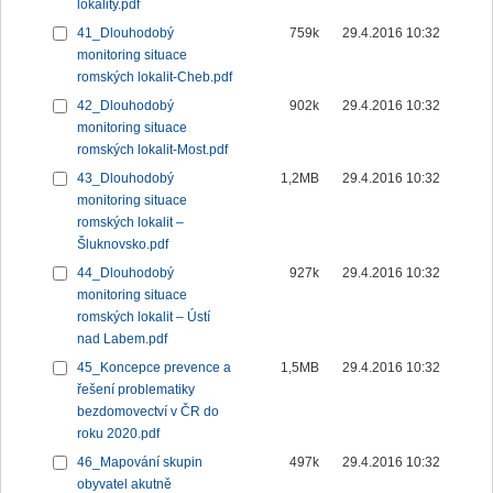
lokality.pdf
41_Dlouhodobý
759k
29.4.2016 10:32
monitoring situace
romských lokalit-Cheb.pdf
42_Dlouhodobý
902k
29.4.2016 10:32
monitoring situace
romských lokalit-Most.pdf
43_Dlouhodobý
1,2MB
29.4.2016 10:32
monitoring situace
romských lokalit –
Šluknovsko.pdf
44_Dlouhodobý
927k
29.4.2016 10:32
monitoring situace
romských lokalit – Ústí
nad Labem.pdf
45_Koncepce prevence a
1,5MB
29.4.2016 10:32
řešení problematiky
bezdomovectví v ČR do
roku 2020.pdf
46_Mapování skupin
497k
29.4.2016 10:32
obyvatel akutně