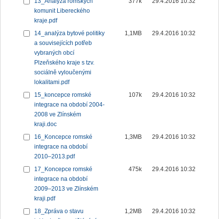
13_Analýza romských
377k
29.4.2016 10:32
komunit Libereckého
kraje.pdf
14_analýza bytové politiky
1,1MB
29.4.2016 10:32
a souvisejících potřeb
vybraných obcí
Plzeňského kraje s tzv.
sociálně vyloučenými
lokalitami.pdf
15_koncepce romské
107k
29.4.2016 10:32
integrace na období 2004-
2008 ve Zlínském
kraji.doc
16_Koncepce romské
1,3MB
29.4.2016 10:32
integrace na období
2010–2013.pdf
17_Koncepce romské
475k
29.4.2016 10:32
integrace na období
2009–2013 ve Zlínském
kraji.pdf
18_Zpráva o stavu
1,2MB
29.4.2016 10:32