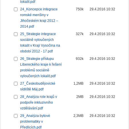
lokalit.pdf
24_Koncepce integrace
750k
29.4.2016 10:32
romské menšiny v
Jihočeském kraji 2012 –
2014.pdf
25_Strategie integrace
327k
29.4.2016 10:32
sociálně vyloučených
lokalit v Kraji Vysočina na
období 2012 - 17.pdf
26_Strategie přístupu
932k
29.4.2016 10:32
Libereckého kraje k řešení
problémů sociálně
vyloučených lokalit.pdf
27_Českobudějovické
1,2MB
29.4.2016 10:32
sídliště Máj.pdf
28_Analýza role krajů v
2MB
29.4.2016 10:32
podpoře inkluzivního
vzdělávání.pdf
29_Analýza bytové
2,3MB
29.4.2016 10:32
problematiky v
Předlicích.pdf