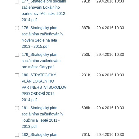
177_Strategie pro sociální
791k
29.4.2016 10:33
začleňování Lokálního
partnerství Mělnicko 2012-
2014.pdf
178_Strategický plán
887k
29.4.2016 10:33
sociálního začleňování v
Novém Sedle na léta
2013 - 2015.pdf
179_Strategický plán
753k
29.4.2016 10:33
sociálního začleňování
pro město Odry.pdf
180_STRATEGICKÝ
231k
29.4.2016 10:33
PLÁN LOKÁLNÍHO
PARTNERSTVÍ SOKOLOV
PRO OBDOBÍ 2012 -
2014.pdf
181_Strategický plán
608k
29.4.2016 10:33
sociálního začleňování v
Toužimi a Teplé 2011 -
2013.pdf
182_Strategický plán
761k
29.4.2016 10:33