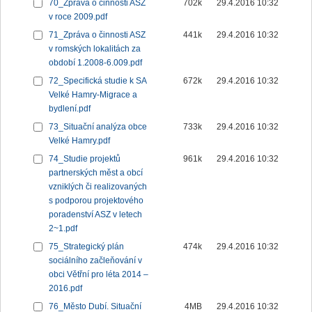
70_Zpráva o činnosti ASZ
702k
29.4.2016 10:32
v roce 2009.pdf
71_Zpráva o činnosti ASZ
441k
29.4.2016 10:32
v romských lokalitách za
období 1.2008-6.009.pdf
72_Specifická studie k SA
672k
29.4.2016 10:32
Velké Hamry-Migrace a
bydlení.pdf
73_Situační analýza obce
733k
29.4.2016 10:32
Velké Hamry.pdf
74_Studie projektů
961k
29.4.2016 10:32
partnerských měst a obcí
vzniklých či realizovaných
s podporou projektového
poradenství ASZ v letech
2~1.pdf
75_Strategický plán
474k
29.4.2016 10:32
sociálního začleňování v
obci Větřní pro léta 2014 –
2016.pdf
76_Město Dubí. Situační
4MB
29.4.2016 10:32