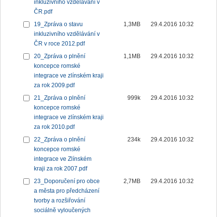
inkluzivního vzdělávání v
ČR.pdf
19_Zpráva o stavu
1,3MB
29.4.2016 10:32
inkluzivního vzdělávání v
ČR v roce 2012.pdf
20_Zpráva o plnění
1,1MB
29.4.2016 10:32
koncepce romské
integrace ve zlínském kraji
za rok 2009.pdf
21_Zpráva o plnění
999k
29.4.2016 10:32
koncepce romské
integrace ve zlínském kraji
za rok 2010.pdf
22_Zpráva o plnění
234k
29.4.2016 10:32
koncepce romské
integrace ve Zlínském
kraji za rok 2007.pdf
23_Doporučení pro obce
2,7MB
29.4.2016 10:32
a města pro předcházení
tvorby a rozšiřování
sociálně vyloučených