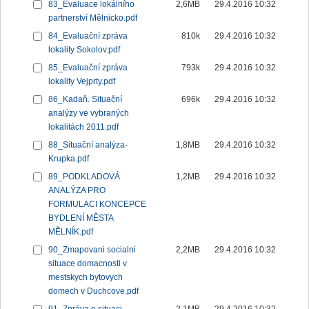
83_Evaluace lokálního
2,6MB
29.4.2016 10:32
partnerství Mělnicko.pdf
84_Evaluační zpráva
810k
29.4.2016 10:32
lokality Sokolov.pdf
85_Evaluační zpráva
793k
29.4.2016 10:32
lokality Vejprty.pdf
86_Kadaň. Situační
696k
29.4.2016 10:32
analýzy ve vybraných
lokalitách 2011.pdf
88_Situační analýza-
1,8MB
29.4.2016 10:32
Krupka.pdf
89_PODKLADOVÁ
1,2MB
29.4.2016 10:32
ANALÝZA PRO
FORMULACI KONCEPCE
BYDLENÍ MĚSTA
MĚLNÍK.pdf
90_Zmapovani socialni
2,2MB
29.4.2016 10:32
situace domacnosti v
mestskych bytovych
domech v Duchcove.pdf