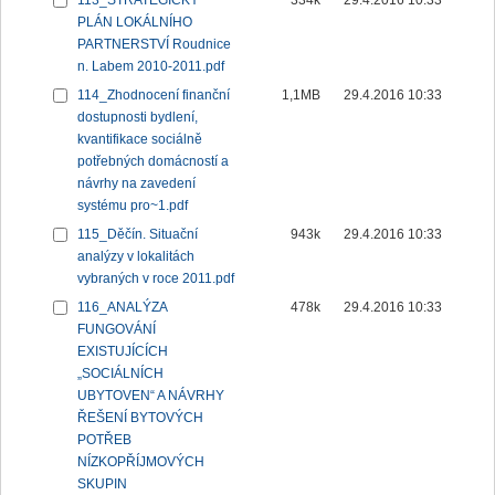
113_STRATEGICKÝ
334k
29.4.2016 10:33
PLÁN LOKÁLNÍHO
PARTNERSTVÍ Roudnice
n. Labem 2010-2011.pdf
114_Zhodnocení finanční
1,1MB
29.4.2016 10:33
dostupnosti bydlení,
kvantifikace sociálně
potřebných domácností a
návrhy na zavedení
systému pro~1.pdf
115_Děčín. Situační
943k
29.4.2016 10:33
analýzy v lokalitách
vybraných v roce 2011.pdf
116_ANALÝZA
478k
29.4.2016 10:33
FUNGOVÁNÍ
EXISTUJÍCÍCH
„SOCIÁLNÍCH
UBYTOVEN“ A NÁVRHY
ŘEŠENÍ BYTOVÝCH
POTŘEB
NÍZKOPŘÍJMOVÝCH
SKUPIN