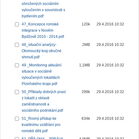
ohrožených sociálním
vyloučením v souvislosti s
bydlením.pdf
47_Koncepce romské
120k
29.4.2016 10:32
integrace v Novém
Bydžově 2010 - 2014.pdf
48_situační analýzy-
2MB
29.4.2016 10:32
Olomoucký kraj-stručné
shrnutí.pdf
49 _Monitoring aktuální
1,1MB
29.4.2016 10:32
situace v sociálně
vyloučených lokalitách
Plzeňského kraje.pdf
50_Příklady dobrých praxí
299k
29.4.2016 10:32
z lokalit z oblasti
zaměstnanosti a
sociálního podnikání.pdf
51_Rovný přístup ke
634k
29.4.2016 10:32
kvalitnímu vzdělání pro
romské děti.pdf