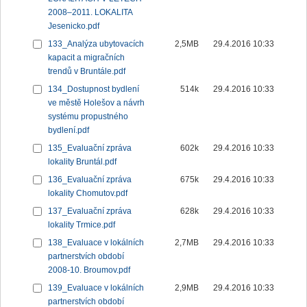
2008–2011. LOKALITA
Jesenicko.pdf
133_Analýza ubytovacích
2,5MB
29.4.2016 10:33
kapacit a migračních
trendů v Bruntále.pdf
134_Dostupnost bydlení
514k
29.4.2016 10:33
ve městě Holešov a návrh
systému propustného
bydlení.pdf
135_Evaluační zpráva
602k
29.4.2016 10:33
lokality Bruntál.pdf
136_Evaluační zpráva
675k
29.4.2016 10:33
lokality Chomutov.pdf
137_Evaluační zpráva
628k
29.4.2016 10:33
lokality Trmice.pdf
138_Evaluace v lokálních
2,7MB
29.4.2016 10:33
partnerstvích období
2008-10. Broumov.pdf
139_Evaluace v lokálních
2,9MB
29.4.2016 10:33
partnerstvích období