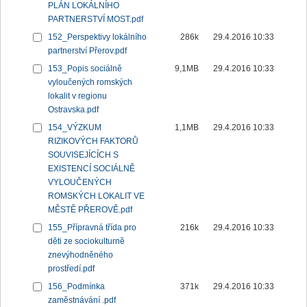
PLÁN LOKÁLNÍHO
PARTNERSTVÍ MOST.pdf
152_Perspektivy lokálního
286k
29.4.2016 10:33
partnerství Přerov.pdf
153_Popis sociálně
9,1MB
29.4.2016 10:33
vyloučených romských
lokalit v regionu
Ostravska.pdf
154_VÝZKUM
1,1MB
29.4.2016 10:33
RIZIKOVÝCH FAKTORŮ
SOUVISEJÍCÍCH S
EXISTENCÍ SOCIÁLNĚ
VYLOUČENÝCH
ROMSKÝCH LOKALIT VE
MĚSTĚ PŘEROVĚ.pdf
155_Přípravná třída pro
216k
29.4.2016 10:33
děti ze sociokulturně
znevýhodněného
prostředí.pdf
156_Podmínka
371k
29.4.2016 10:33
zaměstnávání .pdf