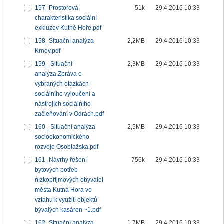
157_Prostorová
51k
29.4.2016 10:33
charakteristika sociální
exkluzev Kutné Hoře.pdf
158_Situační analýza
2,2MB
29.4.2016 10:33
Krnov.pdf
159_ Situační
2,3MB
29.4.2016 10:33
analýza.Zpráva o
vybraných otázkách
sociálního vyloučení a
nástrojích sociálního
začleňování v Odrách.pdf
160_ Situační analýza
2,5MB
29.4.2016 10:33
socioekonomického
rozvoje Osoblažska.pdf
161_Návrhy řešení
756k
29.4.2016 10:33
bytových potřeb
nízkopříjmových obyvatel
města Kutná Hora ve
vztahu k využití objektů
bývalých kasáren ~1.pdf
162_Situační analýza
1,7MB
29.4.2016 10:33