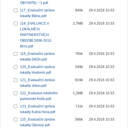
OBYVATEL.~1.pdf
117_Evaluační zpráva
840k
29.4.2016 10:33
lokality Bílina.pdf
118_EVALUACE V
2,7MB
29.4.2016 10:33
LOKÁLNÍCH
PARTNERSTVÍCH
OBDOBÍ 2008-2010.
Brno.pdf
119_Evaluační zpráva
765k
29.4.2016 10:33
lokality Děčín.pdf
120_Evaluační zpráva
549k
29.4.2016 10:33
lokality Hodonín.pdf
121_Evaluační zpráva
819k
29.4.2016 10:33
lokality Jirkov.pdf
122_Evaluace lokálního
1,2MB
29.4.2016 10:33
partnerství Kolín.pdf
123_Evaluační zpráva
711k
29.4.2016 10:33
lokality Kutná Hora.pdf
125_Evaluační zpráva
580k
29.4.2016 10:33
lokality Obrnice.pdf