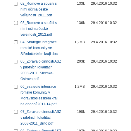
02_Romové a soužití s
133k
29.4.2016 10:32
nimi očima české
veřejnosti_2011.pdf
03_Romové a soužití s
136k
29.4.2016 10:32
nimi očima české
veřejnosti_2012.pdf
04_Strategie integrace
1,2MB
29.4.2016 10:32
romské komunity ve
Středočeském kraji.doc
05_Zprava o cinnosti ASZ
203k
29.4.2016 10:32
v pilotních lokalitách
2008-2011_Slezska-
Ostrava.pdf
06_strategie integrace
1,2MB
29.4.2016 10:32
romske komunity v
Moravskoslezském kraji
na období 2011-14.pdf
07_Zprava o cinnosti ASZ
198k
29.4.2016 10:32
v pilotních lokalitách
2008-2011_Brno.pdf