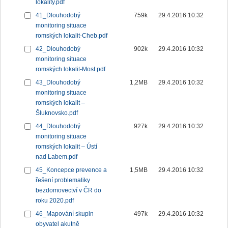
lokality.pdf
41_Dlouhodobý
759k
29.4.2016 10:32
monitoring situace
romských lokalit-Cheb.pdf
42_Dlouhodobý
902k
29.4.2016 10:32
monitoring situace
romských lokalit-Most.pdf
43_Dlouhodobý
1,2MB
29.4.2016 10:32
monitoring situace
romských lokalit –
Šluknovsko.pdf
44_Dlouhodobý
927k
29.4.2016 10:32
monitoring situace
romských lokalit – Ústí
nad Labem.pdf
45_Koncepce prevence a
1,5MB
29.4.2016 10:32
řešení problematiky
bezdomovectví v ČR do
roku 2020.pdf
46_Mapování skupin
497k
29.4.2016 10:32
obyvatel akutně