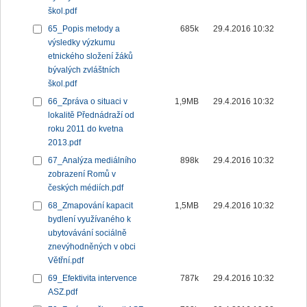
škol.pdf
65_Popis metody a
685k
29.4.2016 10:32
výsledky výzkumu
etnického složení žáků
bývalých zvláštních
škol.pdf
66_Zpráva o situaci v
1,9MB
29.4.2016 10:32
lokalitě Přednádraží od
roku 2011 do kvetna
2013.pdf
67_Analýza mediálního
898k
29.4.2016 10:32
zobrazení Romů v
českých médiích.pdf
68_Zmapování kapacit
1,5MB
29.4.2016 10:32
bydlení využívaného k
ubytovávání sociálně
znevýhodněných v obci
Větřní.pdf
69_Efektivita intervence
787k
29.4.2016 10:32
ASZ.pdf