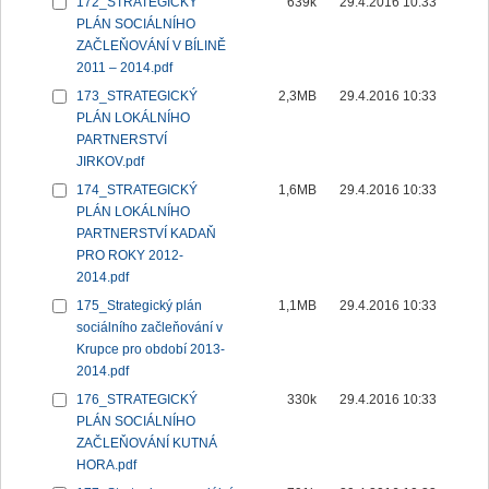
172_STRATEGICKÝ
639k
29.4.2016 10:33
PLÁN SOCIÁLNÍHO
ZAČLEŇOVÁNÍ V BÍLINĚ
2011 – 2014.pdf
173_STRATEGICKÝ
2,3MB
29.4.2016 10:33
PLÁN LOKÁLNÍHO
PARTNERSTVÍ
JIRKOV.pdf
174_STRATEGICKÝ
1,6MB
29.4.2016 10:33
PLÁN LOKÁLNÍHO
PARTNERSTVÍ KADAŇ
PRO ROKY 2012-
2014.pdf
175_Strategický plán
1,1MB
29.4.2016 10:33
sociálního začleňování v
Krupce pro období 2013-
2014.pdf
176_STRATEGICKÝ
330k
29.4.2016 10:33
PLÁN SOCIÁLNÍHO
ZAČLEŇOVÁNÍ KUTNÁ
HORA.pdf