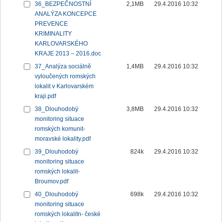
36_BEZPEČNOSTNÍ
2,1MB
29.4.2016 10:32
ANALÝZA KONCEPCE
PREVENCE
KRIMINALITY
KARLOVARSKÉHO
KRAJE 2013 – 2016.doc
37_Analýza sociálně
1,4MB
29.4.2016 10:32
vyloučených romských
lokalit v Karlovarském
kraji.pdf
38_Dlouhodobý
3,8MB
29.4.2016 10:32
monitoring situace
romských komunit-
moravské lokality.pdf
39_Dlouhodobý
824k
29.4.2016 10:32
monitoring situace
romských lokalit-
Broumov.pdf
40_Dlouhodobý
698k
29.4.2016 10:32
monitoring situace
romských lokalitn- české