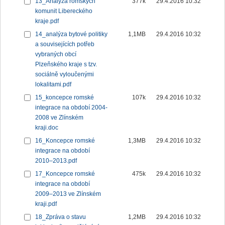
13_Analýza romských
377k
29.4.2016 10:32
komunit Libereckého
kraje.pdf
14_analýza bytové politiky
1,1MB
29.4.2016 10:32
a souvisejících potřeb
vybraných obcí
Plzeňského kraje s tzv.
sociálně vyloučenými
lokalitami.pdf
15_koncepce romské
107k
29.4.2016 10:32
integrace na období 2004-
2008 ve Zlínském
kraji.doc
16_Koncepce romské
1,3MB
29.4.2016 10:32
integrace na období
2010–2013.pdf
17_Koncepce romské
475k
29.4.2016 10:32
integrace na období
2009–2013 ve Zlínském
kraji.pdf
18_Zpráva o stavu
1,2MB
29.4.2016 10:32