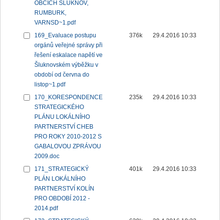
OBCÍCH ŠLUKNOV,
RUMBURK,
VARNSD~1.pdf
169_Evaluace postupu
376k
29.4.2016 10:33
orgánů veřejné správy při
řešení eskalace napětí ve
Šluknovském výběžku v
období od června do
listop~1.pdf
170_KORESPONDENCE
235k
29.4.2016 10:33
STRATEGICKÉHO
PLÁNU LOKÁLNÍHO
PARTNERSTVÍ CHEB
PRO ROKY 2010-2012 S
GABALOVOU ZPRÁVOU
2009.doc
171_STRATEGICKÝ
401k
29.4.2016 10:33
PLÁN LOKÁLNÍHO
PARTNERSTVÍ KOLÍN
PRO OBDOBÍ 2012 -
2014.pdf