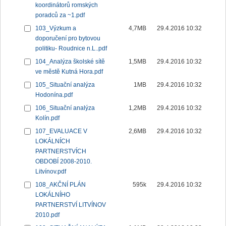
koordinátorů romských
poradců za ~1.pdf
103_Výzkum a
4,7MB
29.4.2016 10:32
doporučení pro bytovou
politiku- Roudnice n.L..pdf
104_Analýza školské sítě
1,5MB
29.4.2016 10:32
ve městě Kutná Hora.pdf
105_Situační analýza
1MB
29.4.2016 10:32
Hodonína.pdf
106_Situační analýza
1,2MB
29.4.2016 10:32
Kolín.pdf
107_EVALUACE V
2,6MB
29.4.2016 10:32
LOKÁLNÍCH
PARTNERSTVÍCH
OBDOBÍ 2008-2010.
Litvínov.pdf
108_AKČNÍ PLÁN
595k
29.4.2016 10:32
LOKÁLNÍHO
PARTNERSTVÍ LITVÍNOV
2010.pdf