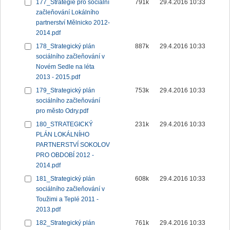
177_Strategie pro sociální
791k
29.4.2016 10:33
začleňování Lokálního
partnerství Mělnicko 2012-
2014.pdf
178_Strategický plán
887k
29.4.2016 10:33
sociálního začleňování v
Novém Sedle na léta
2013 - 2015.pdf
179_Strategický plán
753k
29.4.2016 10:33
sociálního začleňování
pro město Odry.pdf
180_STRATEGICKÝ
231k
29.4.2016 10:33
PLÁN LOKÁLNÍHO
PARTNERSTVÍ SOKOLOV
PRO OBDOBÍ 2012 -
2014.pdf
181_Strategický plán
608k
29.4.2016 10:33
sociálního začleňování v
Toužimi a Teplé 2011 -
2013.pdf
182_Strategický plán
761k
29.4.2016 10:33