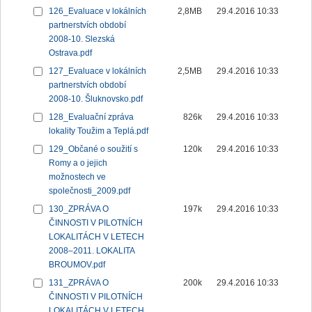
126_Evaluace v lokálních
2,8MB
29.4.2016 10:33
partnerstvích období
2008-10. Slezská
Ostrava.pdf
127_Evaluace v lokálních
2,5MB
29.4.2016 10:33
partnerstvích období
2008-10. Šluknovsko.pdf
128_Evaluační zpráva
826k
29.4.2016 10:33
lokality Toužim a Teplá.pdf
129_Občané o soužití s
120k
29.4.2016 10:33
Romy a o jejich
možnostech ve
společnosti_2009.pdf
130_ZPRÁVA O
197k
29.4.2016 10:33
ČINNOSTI V PILOTNÍCH
LOKALITÁCH V LETECH
2008–2011. LOKALITA
BROUMOV.pdf
131_ZPRÁVA O
200k
29.4.2016 10:33
ČINNOSTI V PILOTNÍCH
LOKALITÁCH V LETECH