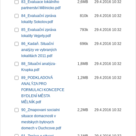
83_Evaluace lokálního
2,6MB
29.4.2016 10:32
partnerství Mělnicko.pdf
84_Evaluační zpráva
810k
29.4.2016 10:32
lokality Sokolov.pdf
85_Evaluační zpráva
793k
29.4.2016 10:32
lokality Vejprty.pdf
86_Kadaň. Situační
696k
29.4.2016 10:32
analýzy ve vybraných
lokalitách 2011.pdf
88_Situační analýza-
1,8MB
29.4.2016 10:32
Krupka.pdf
89_PODKLADOVÁ
1,2MB
29.4.2016 10:32
ANALÝZA PRO
FORMULACI KONCEPCE
BYDLENÍ MĚSTA
MĚLNÍK.pdf
90_Zmapovani socialni
2,2MB
29.4.2016 10:32
situace domacnosti v
mestskych bytovych
domech v Duchcove.pdf