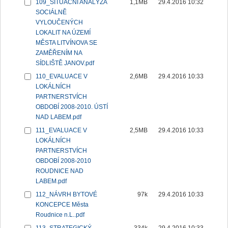
109_SITUAČNÍ ANALÝZA
1,1MB
29.4.2016 10:32
SOCIÁLNĚ
VYLOUČENÝCH
LOKALIT NA ÚZEMÍ
MĚSTA LITVÍNOVA SE
ZAMĚŘENÍM NA
SÍDLIŠTĚ JANOV.pdf
110_EVALUACE V
2,6MB
29.4.2016 10:33
LOKÁLNÍCH
PARTNERSTVÍCH
OBDOBÍ 2008-2010. ÚSTÍ
NAD LABEM.pdf
111_EVALUACE V
2,5MB
29.4.2016 10:33
LOKÁLNÍCH
PARTNERSTVÍCH
OBDOBÍ 2008-2010
ROUDNICE NAD
LABEM.pdf
112_NÁVRH BYTOVÉ
97k
29.4.2016 10:33
KONCEPCE Města
Roudnice n.L..pdf