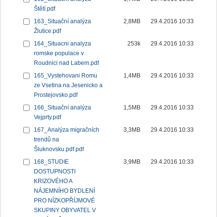
Štětí.pdf
163_Situační analýza
2,8MB
29.4.2016 10:33
Žlutice.pdf
164_Situacni analyza
253k
29.4.2016 10:33
romske populace v
Roudnici nad Labem.pdf
165_Vystehovani Romu
1,4MB
29.4.2016 10:33
ze Vsetina na Jesenicko a
Prostejovsko.pdf
166_Situační analýza
1,5MB
29.4.2016 10:33
Vejprty.pdf
167_Analýza migračních
3,3MB
29.4.2016 10:33
trendů na
Šluknovsku.pdf.pdf
168_STUDIE
3,9MB
29.4.2016 10:33
DOSTUPNOSTI
KRIZOVÉHO A
NÁJEMNÍHO BYDLENÍ
PRO NÍZKOPŘÍJMOVÉ
SKUPINY OBYVATEL V