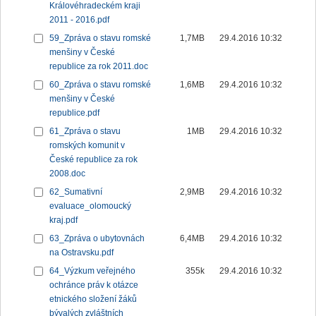
Královéhradeckém kraji
2011 - 2016.pdf
59_Zpráva o stavu romské
1,7MB
29.4.2016 10:32
menšiny v České
republice za rok 2011.doc
60_Zpráva o stavu romské
1,6MB
29.4.2016 10:32
menšiny v České
republice.pdf
61_Zpráva o stavu
1MB
29.4.2016 10:32
romských komunit v
České republice za rok
2008.doc
62_Sumativní
2,9MB
29.4.2016 10:32
evaluace_olomoucký
kraj.pdf
63_Zpráva o ubytovnách
6,4MB
29.4.2016 10:32
na Ostravsku.pdf
64_Výzkum veřejného
355k
29.4.2016 10:32
ochránce práv k otázce
etnického složení žáků
bývalých zvláštních