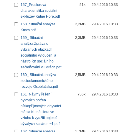
157_Prostorová
51k
29.4.2016 10:33
charakteristika sociální
exkluzev Kutné Hoře.pdf
158_Situační analýza
2,2MB
29.4.2016 10:33
Krnov.pdf
159_ Situační
2,3MB
29.4.2016 10:33
analýza.Zpráva o
vybraných otázkách
sociálního vyloučení a
nástrojích sociálního
začleňování v Odrách.pdf
160_ Situační analýza
2,5MB
29.4.2016 10:33
socioekonomického
rozvoje Osoblažska.pdf
161_Návrhy řešení
756k
29.4.2016 10:33
bytových potřeb
nízkopříjmových obyvatel
města Kutná Hora ve
vztahu k využití objektů
bývalých kasáren ~1.pdf
162_Situační analýza
1,7MB
29.4.2016 10:33