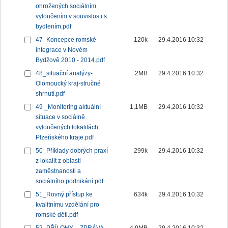
ohrožených sociálním
vyloučením v souvislosti s
bydlením.pdf
47_Koncepce romské
120k
29.4.2016 10:32
integrace v Novém
Bydžově 2010 - 2014.pdf
48_situační analýzy-
2MB
29.4.2016 10:32
Olomoucký kraj-stručné
shrnutí.pdf
49 _Monitoring aktuální
1,1MB
29.4.2016 10:32
situace v sociálně
vyloučených lokalitách
Plzeňského kraje.pdf
50_Příklady dobrých praxí
299k
29.4.2016 10:32
z lokalit z oblasti
zaměstnanosti a
sociálního podnikání.pdf
51_Rovný přístup ke
634k
29.4.2016 10:32
kvalitnímu vzdělání pro
romské děti.pdf