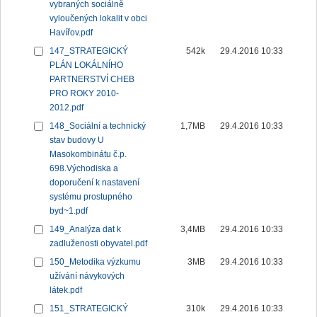
vybraných sociálně
vyloučených lokalit v obci
Havířov.pdf
147_STRATEGICKÝ
542k
29.4.2016 10:33
PLÁN LOKÁLNÍHO
PARTNERSTVÍ CHEB
PRO ROKY 2010-
2012.pdf
148_Sociální a technický
1,7MB
29.4.2016 10:33
stav budovy U
Masokombinátu č.p.
698.Východiska a
doporučení k nastavení
systému prostupného
byd~1.pdf
149_Analýza dat k
3,4MB
29.4.2016 10:33
zadluženosti obyvatel.pdf
150_Metodika výzkumu
3MB
29.4.2016 10:33
užívání návykových
látek.pdf
151_STRATEGICKÝ
310k
29.4.2016 10:33