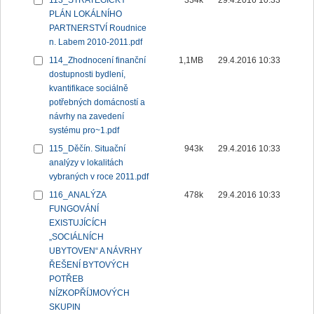
113_STRATEGICKÝ
334k
29.4.2016 10:33
PLÁN LOKÁLNÍHO
PARTNERSTVÍ Roudnice
n. Labem 2010-2011.pdf
114_Zhodnocení finanční
1,1MB
29.4.2016 10:33
dostupnosti bydlení,
kvantifikace sociálně
potřebných domácností a
návrhy na zavedení
systému pro~1.pdf
115_Děčín. Situační
943k
29.4.2016 10:33
analýzy v lokalitách
vybraných v roce 2011.pdf
116_ANALÝZA
478k
29.4.2016 10:33
FUNGOVÁNÍ
EXISTUJÍCÍCH
„SOCIÁLNÍCH
UBYTOVEN“ A NÁVRHY
ŘEŠENÍ BYTOVÝCH
POTŘEB
NÍZKOPŘÍJMOVÝCH
SKUPIN