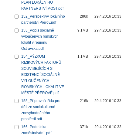
PLÁN LOKÁLNÍHO
PARTNERSTVÍ MOST.pdf
152_Perspektivy lokálního
286k
29.4.2016 10:33
partnerství Přerov.pdf
153_Popis sociálně
9,1MB
29.4.2016 10:33
vyloučených romských
lokalit v regionu
Ostravska.pdf
154_VÝZKUM
1,1MB
29.4.2016 10:33
RIZIKOVÝCH FAKTORŮ
SOUVISEJÍCÍCH S
EXISTENCÍ SOCIÁLNĚ
VYLOUČENÝCH
ROMSKÝCH LOKALIT VE
MĚSTĚ PŘEROVĚ.pdf
155_Přípravná třída pro
216k
29.4.2016 10:33
děti ze sociokulturně
znevýhodněného
prostředí.pdf
156_Podmínka
371k
29.4.2016 10:33
zaměstnávání .pdf