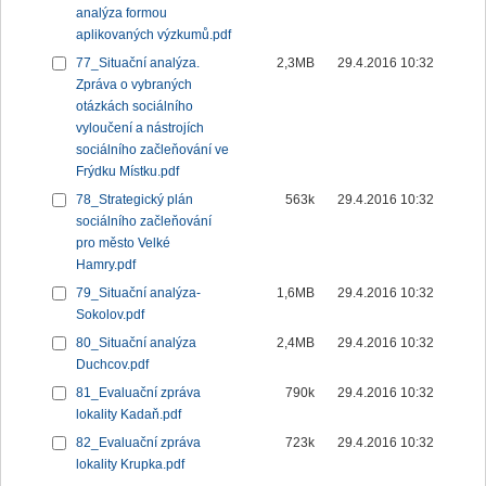
analýza formou
aplikovaných výzkumů.pdf
77_Situační analýza.
2,3MB
29.4.2016 10:32
Zpráva o vybraných
otázkách sociálního
vyloučení a nástrojích
sociálního začleňování ve
Frýdku Místku.pdf
78_Strategický plán
563k
29.4.2016 10:32
sociálního začleňování
pro město Velké
Hamry.pdf
79_Situační analýza-
1,6MB
29.4.2016 10:32
Sokolov.pdf
80_Situační analýza
2,4MB
29.4.2016 10:32
Duchcov.pdf
81_Evaluační zpráva
790k
29.4.2016 10:32
lokality Kadaň.pdf
82_Evaluační zpráva
723k
29.4.2016 10:32
lokality Krupka.pdf