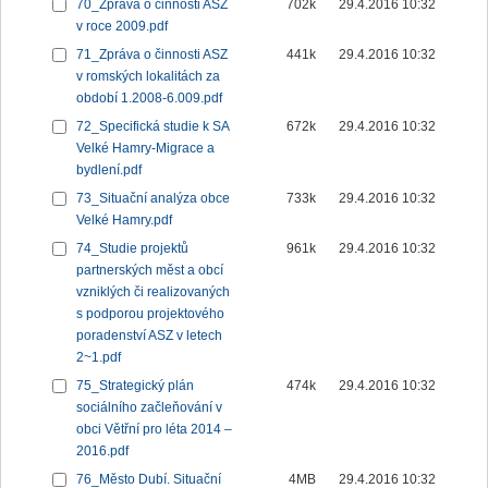
70_Zpráva o činnosti ASZ
702k
29.4.2016 10:32
v roce 2009.pdf
71_Zpráva o činnosti ASZ
441k
29.4.2016 10:32
v romských lokalitách za
období 1.2008-6.009.pdf
72_Specifická studie k SA
672k
29.4.2016 10:32
Velké Hamry-Migrace a
bydlení.pdf
73_Situační analýza obce
733k
29.4.2016 10:32
Velké Hamry.pdf
74_Studie projektů
961k
29.4.2016 10:32
partnerských měst a obcí
vzniklých či realizovaných
s podporou projektového
poradenství ASZ v letech
2~1.pdf
75_Strategický plán
474k
29.4.2016 10:32
sociálního začleňování v
obci Větřní pro léta 2014 –
2016.pdf
76_Město Dubí. Situační
4MB
29.4.2016 10:32