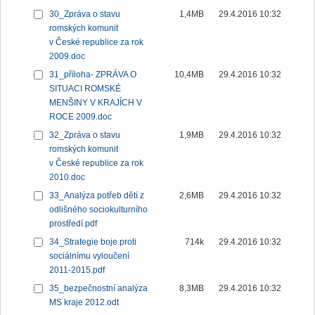
30_Zpráva o stavu
1,4MB
29.4.2016 10:32
romských komunit
v České republice za rok
2009.doc
31_příloha- ZPRÁVA O
10,4MB
29.4.2016 10:32
SITUACI ROMSKÉ
MENŠINY V KRAJÍCH V
ROCE 2009.doc
32_Zpráva o stavu
1,9MB
29.4.2016 10:32
romských komunit
v České republice za rok
2010.doc
33_Analýza potřeb dětí z
2,6MB
29.4.2016 10:32
odlišného sociokulturního
prostředí.pdf
34_Strategie boje proti
714k
29.4.2016 10:32
sociálnímu vyloučení
2011-2015.pdf
35_bezpečnostní analýza
8,3MB
29.4.2016 10:32
MS kraje 2012.odt