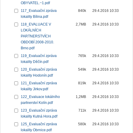
OBYVATEL.~1.pdf
117_Evaluační zpráva
840k
29.4.2016 10:33
lokality Bílina.pdf
118_EVALUACE V
2,7MB
29.4.2016 10:33
LOKÁLNÍCH
PARTNERSTVÍCH
OBDOBÍ 2008-2010.
Brno.pdf
119_Evaluační zpráva
765k
29.4.2016 10:33
lokality Děčín.pdf
120_Evaluační zpráva
549k
29.4.2016 10:33
lokality Hodonín.pdf
121_Evaluační zpráva
819k
29.4.2016 10:33
lokality Jirkov.pdf
122_Evaluace lokálního
1,2MB
29.4.2016 10:33
partnerství Kolín.pdf
123_Evaluační zpráva
711k
29.4.2016 10:33
lokality Kutná Hora.pdf
125_Evaluační zpráva
580k
29.4.2016 10:33
lokality Obrnice.pdf