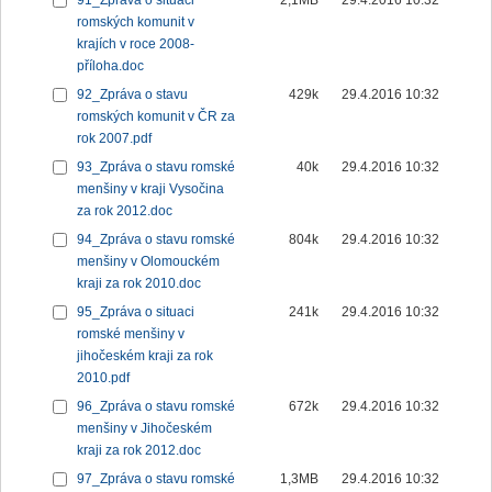
91_Zpráva o situaci
2,1MB
29.4.2016 10:32
romských komunit v
krajích v roce 2008-
příloha.doc
92_Zpráva o stavu
429k
29.4.2016 10:32
romských komunit v ČR za
rok 2007.pdf
93_Zpráva o stavu romské
40k
29.4.2016 10:32
menšiny v kraji Vysočina
za rok 2012.doc
94_Zpráva o stavu romské
804k
29.4.2016 10:32
menšiny v Olomouckém
kraji za rok 2010.doc
95_Zpráva o situaci
241k
29.4.2016 10:32
romské menšiny v
jihočeském kraji za rok
2010.pdf
96_Zpráva o stavu romské
672k
29.4.2016 10:32
menšiny v Jihočeském
kraji za rok 2012.doc
97_Zpráva o stavu romské
1,3MB
29.4.2016 10:32