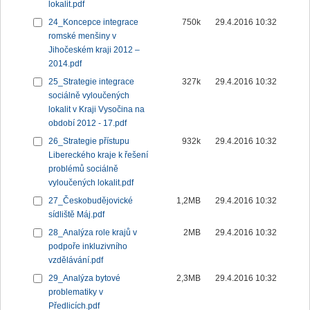
lokalit.pdf
24_Koncepce integrace
750k
29.4.2016 10:32
romské menšiny v
Jihočeském kraji 2012 –
2014.pdf
25_Strategie integrace
327k
29.4.2016 10:32
sociálně vyloučených
lokalit v Kraji Vysočina na
období 2012 - 17.pdf
26_Strategie přístupu
932k
29.4.2016 10:32
Libereckého kraje k řešení
problémů sociálně
vyloučených lokalit.pdf
27_Českobudějovické
1,2MB
29.4.2016 10:32
sídliště Máj.pdf
28_Analýza role krajů v
2MB
29.4.2016 10:32
podpoře inkluzivního
vzdělávání.pdf
29_Analýza bytové
2,3MB
29.4.2016 10:32
problematiky v
Předlicích.pdf