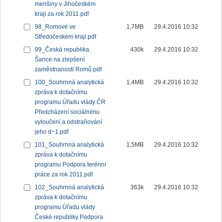
menšiny v Jihočeském
kraji za rok 2011.pdf
98_Romové ve
1,7MB
29.4.2016 10:32
Středočeském kraji.pdf
99_Česká republika.
430k
29.4.2016 10:32
Šance na zlepšení
zaměstnanosti Romů.pdf
100_Souhrnná analytická
1,4MB
29.4.2016 10:32
zpráva k dotačnímu
programu Úřadu vlády ČR
Předcházení sociálnímu
vyloučení a odstraňování
jeho d~1.pdf
101_Souhrnná analytická
1,5MB
29.4.2016 10:32
zpráva k dotačnímu
programu Podpora terénní
práce za rok 2011.pdf
102_Souhrnná analytická
363k
29.4.2016 10:32
zpráva k dotačnímu
programu Úřadu vlády
České republiky Podpora