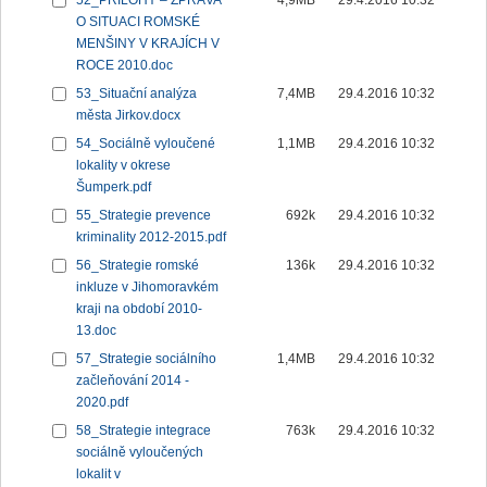
52_PŘÍLOHY – ZPRÁVA
4,9MB
29.4.2016 10:32
O SITUACI ROMSKÉ
MENŠINY V KRAJÍCH V
ROCE 2010.doc
53_Situační analýza
7,4MB
29.4.2016 10:32
města Jirkov.docx
54_Sociálně vyloučené
1,1MB
29.4.2016 10:32
lokality v okrese
Šumperk.pdf
55_Strategie prevence
692k
29.4.2016 10:32
kriminality 2012-2015.pdf
56_Strategie romské
136k
29.4.2016 10:32
inkluze v Jihomoravkém
kraji na období 2010-
13.doc
57_Strategie sociálního
1,4MB
29.4.2016 10:32
začleňování 2014 -
2020.pdf
58_Strategie integrace
763k
29.4.2016 10:32
sociálně vyloučených
lokalit v