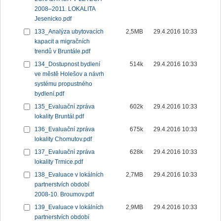
2008–2011. LOKALITA
Jesenicko.pdf
133_Analýza ubytovacích
2,5MB
29.4.2016 10:33
kapacit a migračních
trendů v Bruntále.pdf
134_Dostupnost bydlení
514k
29.4.2016 10:33
ve městě Holešov a návrh
systému propustného
bydlení.pdf
135_Evaluační zpráva
602k
29.4.2016 10:33
lokality Bruntál.pdf
136_Evaluační zpráva
675k
29.4.2016 10:33
lokality Chomutov.pdf
137_Evaluační zpráva
628k
29.4.2016 10:33
lokality Trmice.pdf
138_Evaluace v lokálních
2,7MB
29.4.2016 10:33
partnerstvích období
2008-10. Broumov.pdf
139_Evaluace v lokálních
2,9MB
29.4.2016 10:33
partnerstvích období