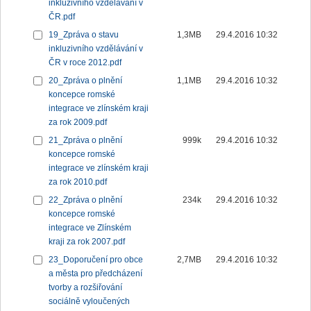
inkluzivního vzdělávání v
ČR.pdf
19_Zpráva o stavu
1,3MB
29.4.2016 10:32
inkluzivního vzdělávání v
ČR v roce 2012.pdf
20_Zpráva o plnění
1,1MB
29.4.2016 10:32
koncepce romské
integrace ve zlínském kraji
za rok 2009.pdf
21_Zpráva o plnění
999k
29.4.2016 10:32
koncepce romské
integrace ve zlínském kraji
za rok 2010.pdf
22_Zpráva o plnění
234k
29.4.2016 10:32
koncepce romské
integrace ve Zlínském
kraji za rok 2007.pdf
23_Doporučení pro obce
2,7MB
29.4.2016 10:32
a města pro předcházení
tvorby a rozšiřování
sociálně vyloučených