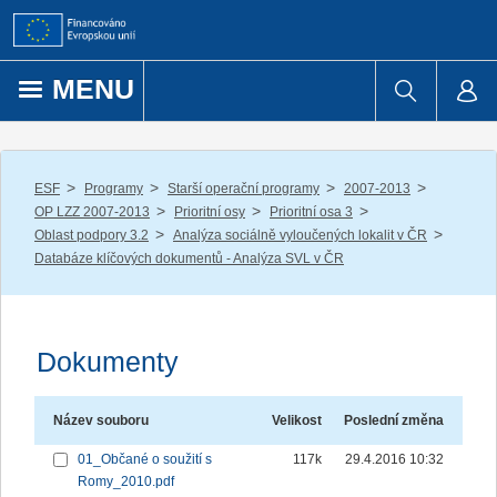
Přejít k obsahu
MENU
/
/
/
/
ESF
Programy
Starší operační programy
2007-2013
/
/
/
OP LZZ 2007-2013
Prioritní osy
Prioritní osa 3
/
/
Oblast podpory 3.2
Analýza sociálně vyloučených lokalit v ČR
Databáze klíčových dokumentů - Analýza SVL v ČR
Dokumenty
Název souboru
Velikost
Poslední změna
01_Občané o soužití s
117k
29.4.2016 10:32
Romy_2010.pdf