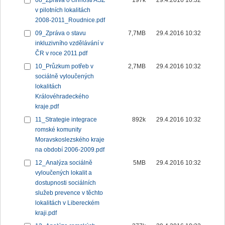
08_Zpráva o činnosti ASZ
197k
29.4.2016 10:32
v pilotních lokalitách
2008-2011_Roudnice.pdf
09_Zpráva o stavu
7,7MB
29.4.2016 10:32
inkluzivního vzdělávání v
ČR v roce 2011.pdf
10_Průzkum potřeb v
2,7MB
29.4.2016 10:32
sociálně vyloučených
lokalitách
Královéhradeckého
kraje.pdf
11_Strategie integrace
892k
29.4.2016 10:32
romské komunity
Moravskoslezského kraje
na období 2006-2009.pdf
12_Analýza sociálně
5MB
29.4.2016 10:32
vyloučených lokalit a
dostupnosti sociálních
služeb prevence v těchto
lokalitách v Libereckém
kraji.pdf