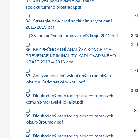
33_Analýza potřeb dětí z odlišného
sociokulturního prostředí.pdf
7
34_Strategie boje proti sociálnímu vyloučení
2011-2015.pdf
35_bezpečnostní analýza MS kraje 2012.odt
8,
2,
36_BEZPEČNOSTNÍ ANALÝZA KONCEPCE
PREVENCE KRIMINALITY KARLOVARSKÉHO
KRAJE 2013 – 2016.doc
1,
37_Analýza sociálně vyloučených romských
lokalit v Karlovarském kraji.pdf
3,
38_Dlouhodobý monitoring situace romských
komunit-moravské lokality.pdf
8
39_Dlouhodobý monitoring situace romských
lokalit-Broumov.pdf
6
40_Dlouhodobý monitoring situace romských