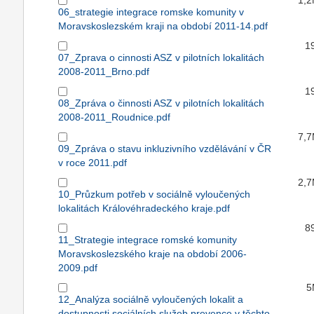
1,
06_strategie integrace romske komunity v
Moravskoslezském kraji na období 2011-14.pdf
1
07_Zprava o cinnosti ASZ v pilotních lokalitách
2008-2011_Brno.pdf
1
08_Zpráva o činnosti ASZ v pilotních lokalitách
2008-2011_Roudnice.pdf
7,
09_Zpráva o stavu inkluzivního vzdělávání v ČR
v roce 2011.pdf
2,
10_Průzkum potřeb v sociálně vyloučených
lokalitách Královéhradeckého kraje.pdf
8
11_Strategie integrace romské komunity
Moravskoslezského kraje na období 2006-
2009.pdf
5
12_Analýza sociálně vyloučených lokalit a
dostupnosti sociálních služeb prevence v těchto