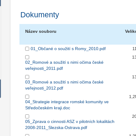
Dokumenty
Název souboru
Velik
01_Občané o soužití s Romy_2010.pdf
1
1
02_Romové a soužití s nimi očima české
veřejnosti_2011.pdf
1
03_Romové a soužití s nimi očima české
veřejnosti_2012.pdf
1,
04_Strategie integrace romské komunity ve
Středočeském kraji.doc
2
05_Zprava o cinnosti ASZ v pilotních lokalitách
2008-2011_Slezska-Ostrava.pdf