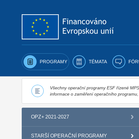
Přejít k obsahu
PROGRAMY
TÉMATA
FÓR
Všechny operační programy ESF řízené MPSV,
informace o zaměření operačního programu
OPZ+ 2021-2027
STARŠÍ OPERAČNÍ PROGRAMY