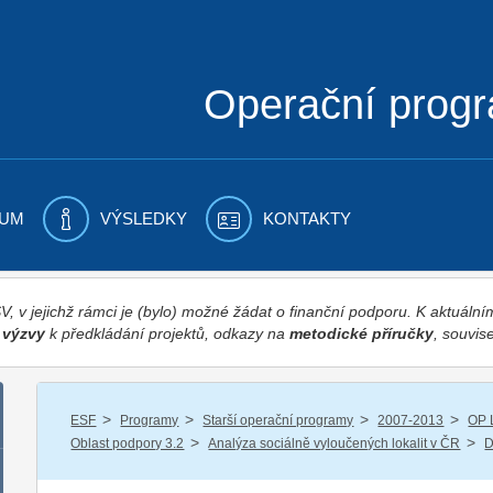
Operační prog
UM
VÝSLEDKY
KONTAKTY
 v jejichž rámci je (bylo) možné žádat o finanční podporu. K aktuál
,
výzvy
k předkládání projektů, odkazy na
metodické příručky
, souvise
/
/
/
/
ESF
Programy
Starší operační programy
2007-2013
OP 
/
/
Oblast podpory 3.2
Analýza sociálně vyloučených lokalit v ČR
D