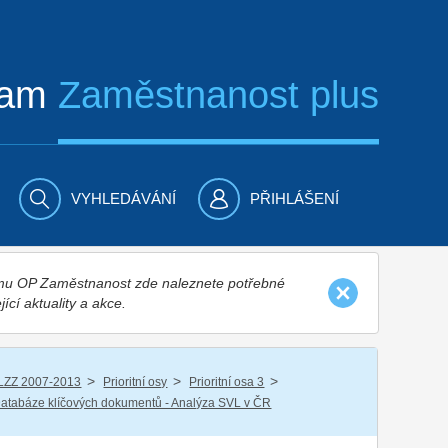
ram
Zaměstnanost plus
VYHLEDÁVÁNÍ
PŘIHLÁŠENÍ
nímu OP Zaměstnanost zde naleznete potřebné
jící aktuality a akce.
/
/
/
LZZ 2007-2013
Prioritní osy
Prioritní osa 3
atabáze klíčových dokumentů - Analýza SVL v ČR