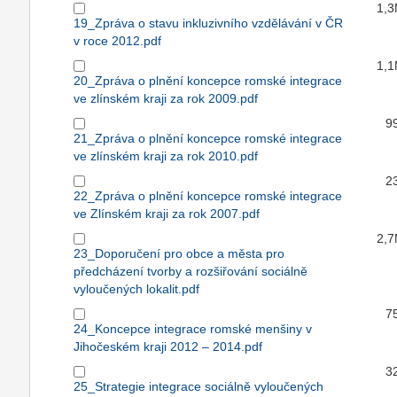
1,
19_Zpráva o stavu inkluzivního vzdělávání v ČR
v roce 2012.pdf
1,
20_Zpráva o plnění koncepce romské integrace
ve zlínském kraji za rok 2009.pdf
9
21_Zpráva o plnění koncepce romské integrace
ve zlínském kraji za rok 2010.pdf
2
22_Zpráva o plnění koncepce romské integrace
ve Zlínském kraji za rok 2007.pdf
2,
23_Doporučení pro obce a města pro
předcházení tvorby a rozšiřování sociálně
vyloučených lokalit.pdf
7
24_Koncepce integrace romské menšiny v
Jihočeském kraji 2012 – 2014.pdf
3
25_Strategie integrace sociálně vyloučených