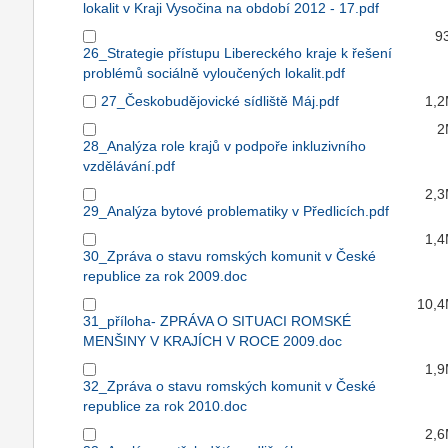
lokalit v Kraji Vysočina na období 2012 - 17.pdf
9
26_Strategie přístupu Libereckého kraje k řešení
problémů sociálně vyloučených lokalit.pdf
27_Českobudějovické sídliště Máj.pdf
1,
2
28_Analýza role krajů v podpoře inkluzivního
vzdělávání.pdf
2,
29_Analýza bytové problematiky v Předlicích.pdf
1,
30_Zpráva o stavu romských komunit v České
republice za rok 2009.doc
10,
31_příloha- ZPRÁVA O SITUACI ROMSKÉ
MENŠINY V KRAJÍCH V ROCE 2009.doc
1,
32_Zpráva o stavu romských komunit v České
republice za rok 2010.doc
2,