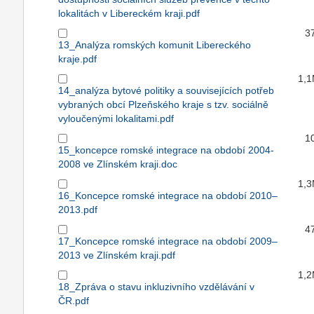
lokalitách v Libereckém kraji.pdf
3
13_Analýza romských komunit Libereckého
kraje.pdf
1,
14_analýza bytové politiky a souvisejících potřeb
vybraných obcí Plzeňského kraje s tzv. sociálně
vyloučenými lokalitami.pdf
1
15_koncepce romské integrace na období 2004-
2008 ve Zlínském kraji.doc
1,
16_Koncepce romské integrace na období 2010–
2013.pdf
4
17_Koncepce romské integrace na období 2009–
2013 ve Zlínském kraji.pdf
1,
18_Zpráva o stavu inkluzivního vzdělávání v
ČR.pdf