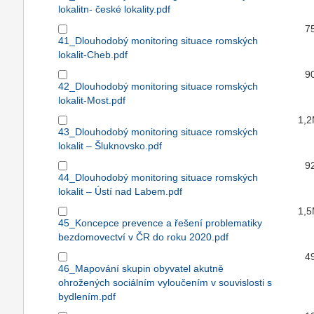
lokalitn- české lokality.pdf
7
41_Dlouhodobý monitoring situace romských
lokalit-Cheb.pdf
9
42_Dlouhodobý monitoring situace romských
lokalit-Most.pdf
1,
43_Dlouhodobý monitoring situace romských
lokalit – Šluknovsko.pdf
9
44_Dlouhodobý monitoring situace romských
lokalit – Ústí nad Labem.pdf
1,
45_Koncepce prevence a řešení problematiky
bezdomovectví v ČR do roku 2020.pdf
4
46_Mapování skupin obyvatel akutně
ohrožených sociálním vyloučením v souvislosti s
bydlením.pdf