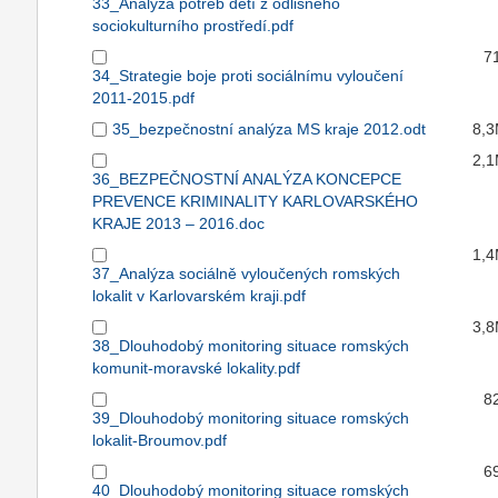
33_Analýza potřeb dětí z odlišného
sociokulturního prostředí.pdf
7
34_Strategie boje proti sociálnímu vyloučení
2011-2015.pdf
35_bezpečnostní analýza MS kraje 2012.odt
8,
2,
36_BEZPEČNOSTNÍ ANALÝZA KONCEPCE
PREVENCE KRIMINALITY KARLOVARSKÉHO
KRAJE 2013 – 2016.doc
1,
37_Analýza sociálně vyloučených romských
lokalit v Karlovarském kraji.pdf
3,
38_Dlouhodobý monitoring situace romských
komunit-moravské lokality.pdf
8
39_Dlouhodobý monitoring situace romských
lokalit-Broumov.pdf
6
40_Dlouhodobý monitoring situace romských