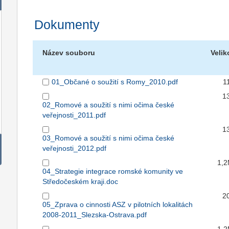
Dokumenty
Název souboru
Velik
01_Občané o soužití s Romy_2010.pdf
1
1
02_Romové a soužití s nimi očima české
veřejnosti_2011.pdf
1
03_Romové a soužití s nimi očima české
veřejnosti_2012.pdf
1,
04_Strategie integrace romské komunity ve
Středočeském kraji.doc
2
05_Zprava o cinnosti ASZ v pilotních lokalitách
2008-2011_Slezska-Ostrava.pdf