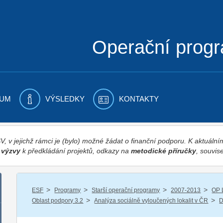
Operační prog
UM
VÝSLEDKY
KONTAKTY
 v jejichž rámci je (bylo) možné žádat o finanční podporu. K aktuál
,
výzvy
k předkládání projektů, odkazy na
metodické příručky
, souvise
/
/
/
/
ESF
Programy
Starší operační programy
2007-2013
OP 
/
/
Oblast podpory 3.2
Analýza sociálně vyloučených lokalit v ČR
D