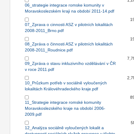
1,
06_strategie integrace romske komunity v
Moravskoslezském kraji na období 2011-14.pdf
1
07_Zprava o cinnosti ASZ v pilotních lokalitách
2008-2011_Brno.pdf
1
08_Zpráva o činnosti ASZ v pilotních lokalitách
2008-2011_Roudnice.pdf
7,
09_Zpráva o stavu inkluzivního vzdělávání v ČR
v roce 2011.pdf
2,
10_Průzkum potřeb v sociálně vyloučených
lokalitách Královéhradeckého kraje.pdf
8
11_Strategie integrace romské komunity
Moravskoslezského kraje na období 2006-
2009.pdf
5
12_Analýza sociálně vyloučených lokalit a
dostupnosti sociálních služeb prevence v těchto