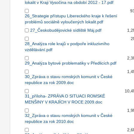
lokalit v Kraji Vysočina na období 2012 - 17.pdf
9
26_Strategie přístupu Libereckého kraje k řešení
problémů sociálně vyloučených lokalit.pdf
27_Českobudějovické sídliště Máj.pdf
1,
2
28_Analýza role krajů v podpoře inkluzivního
vzdělávání.pdf
2,
29_Analýza bytové problematiky v Předlicích.pdf
1,
30_Zpráva o stavu romských komunit v České
republice za rok 2009.doc
10,
31_příloha- ZPRÁVA O SITUACI ROMSKÉ
MENŠINY V KRAJÍCH V ROCE 2009.doc
1,
32_Zpráva o stavu romských komunit v České
republice za rok 2010.doc
2,