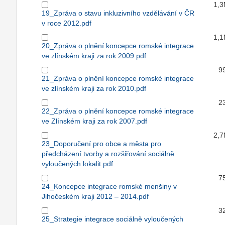
1,
19_Zpráva o stavu inkluzivního vzdělávání v ČR
v roce 2012.pdf
1,
20_Zpráva o plnění koncepce romské integrace
ve zlínském kraji za rok 2009.pdf
9
21_Zpráva o plnění koncepce romské integrace
ve zlínském kraji za rok 2010.pdf
2
22_Zpráva o plnění koncepce romské integrace
ve Zlínském kraji za rok 2007.pdf
2,
23_Doporučení pro obce a města pro
předcházení tvorby a rozšiřování sociálně
vyloučených lokalit.pdf
7
24_Koncepce integrace romské menšiny v
Jihočeském kraji 2012 – 2014.pdf
3
25_Strategie integrace sociálně vyloučených