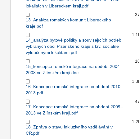
lokalitách v Libereckém kraji.pdf
3
13_Analýza romských komunit Libereckého
kraje.pdf
1,
14_analýza bytové politiky a souvisejících potřeb
vybraných obcí Plzeňského kraje s tzv. sociálně
vyloučenými lokalitami.pdf
1
15_koncepce romské integrace na období 2004-
2008 ve Zlínském kraji.doc
1,
16_Koncepce romské integrace na období 2010–
2013.pdf
4
17_Koncepce romské integrace na období 2009–
2013 ve Zlínském kraji.pdf
1,
18_Zpráva o stavu inkluzivního vzdělávání v
ČR.pdf