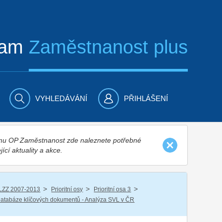
ram
Zaměstnanost plus
VYHLEDÁVÁNÍ
PŘIHLÁŠENÍ
nímu OP Zaměstnanost zde naleznete potřebné
jící aktuality a akce.
/
/
/
LZZ 2007-2013
Prioritní osy
Prioritní osa 3
atabáze klíčových dokumentů - Analýza SVL v ČR