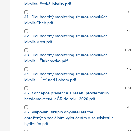
lokalitn- české lokality.pdf
7
41_Dlouhodobý monitoring situace romských
lokalit-Cheb.pdf
9
42_Dlouhodobý monitoring situace romských
lokalit-Most.pdf
1,
43_Dlouhodobý monitoring situace romských
lokalit – Šluknovsko.pdf
9
44_Dlouhodobý monitoring situace romských
lokalit – Ústí nad Labem.pdf
1,
45_Koncepce prevence a řešení problematiky
bezdomovectví v ČR do roku 2020.pdf
4
46_Mapování skupin obyvatel akutně
ohrožených sociálním vyloučením v souvislosti s
bydlením.pdf