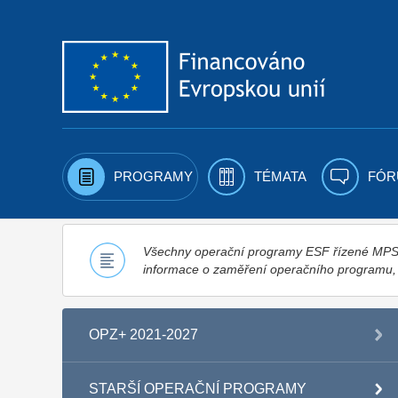
Přejít k obsahu
PROGRAMY
TÉMATA
FÓR
Všechny operační programy ESF řízené MPSV,
informace o zaměření operačního programu
OPZ+ 2021-2027
STARŠÍ OPERAČNÍ PROGRAMY