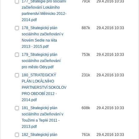
177_Strategie pro sociální
791k
29.4.2016 10:33
začleňování Lokálního
partnerství Mělnicko 2012-
2014.pdf
178_Strategický plán
887k
29.4.2016 10:33
sociálního začleňování v
Novém Sedle na léta
2013 - 2015.pdf
179_Strategický plán
753k
29.4.2016 10:33
sociálního začleňování
pro město Odry.pdf
180_STRATEGICKÝ
231k
29.4.2016 10:33
PLÁN LOKÁLNÍHO
PARTNERSTVÍ SOKOLOV
PRO OBDOBÍ 2012 -
2014.pdf
181_Strategický plán
608k
29.4.2016 10:33
sociálního začleňování v
Toužimi a Teplé 2011 -
2013.pdf
182_Strategický plán
761k
29.4.2016 10:33