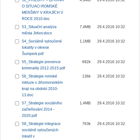
52_PŘÍLOHY – ZPRÁVA
4,9MB
29.4.2016 10:32
O SITUACI ROMSKÉ
MENŠINY V KRAJÍCH V
ROCE 2010.doc
53_Situační analýza
7,4MB
29.4.2016 10:32
města Jirkov.docx
54_Sociálně vyloučené
1,1MB
29.4.2016 10:32
lokality v okrese
Šumperk.pdf
55_Strategie prevence
692k
29.4.2016 10:32
kriminality 2012-2015.pdf
56_Strategie romské
136k
29.4.2016 10:32
inkluze v Jihomoravkém
kraji na období 2010-
13.doc
57_Strategie sociálního
1,4MB
29.4.2016 10:32
začleňování 2014 -
2020.pdf
58_Strategie integrace
763k
29.4.2016 10:32
sociálně vyloučených
lokalit v