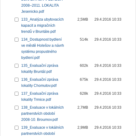
2008–2011. LOKALITA
Jesenicko.pdf
133_Analýza ubytovacích
2,5MB
29.4.2016 10:33
kapacit a migračních
trendů v Bruntále.pdf
134_Dostupnost bydlení
514k
29.4.2016 10:33
ve městě Holešov a návrh
systému propustného
bydlení.pdf
135_Evaluační zpráva
602k
29.4.2016 10:33
lokality Bruntál.pdf
136_Evaluační zpráva
675k
29.4.2016 10:33
lokality Chomutov.pdf
137_Evaluační zpráva
628k
29.4.2016 10:33
lokality Trmice.pdf
138_Evaluace v lokálních
2,7MB
29.4.2016 10:33
partnerstvích období
2008-10. Broumov.pdf
139_Evaluace v lokálních
2,9MB
29.4.2016 10:33
partnerstvích období