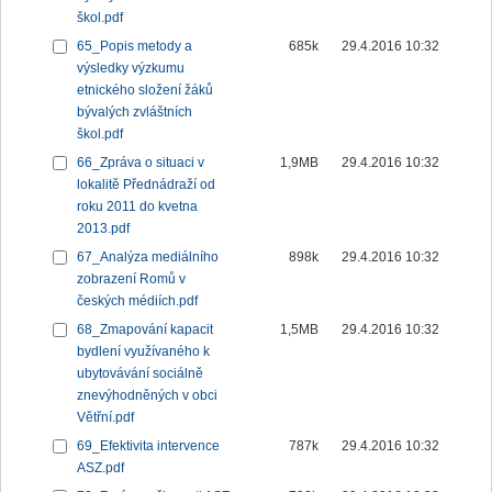
škol.pdf
65_Popis metody a
685k
29.4.2016 10:32
výsledky výzkumu
etnického složení žáků
bývalých zvláštních
škol.pdf
66_Zpráva o situaci v
1,9MB
29.4.2016 10:32
lokalitě Přednádraží od
roku 2011 do kvetna
2013.pdf
67_Analýza mediálního
898k
29.4.2016 10:32
zobrazení Romů v
českých médiích.pdf
68_Zmapování kapacit
1,5MB
29.4.2016 10:32
bydlení využívaného k
ubytovávání sociálně
znevýhodněných v obci
Větřní.pdf
69_Efektivita intervence
787k
29.4.2016 10:32
ASZ.pdf