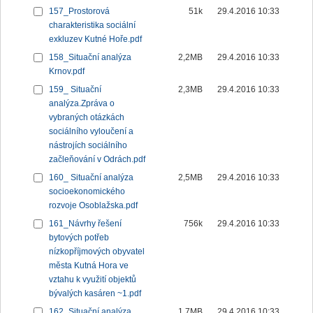
157_Prostorová
51k
29.4.2016 10:33
charakteristika sociální
exkluzev Kutné Hoře.pdf
158_Situační analýza
2,2MB
29.4.2016 10:33
Krnov.pdf
159_ Situační
2,3MB
29.4.2016 10:33
analýza.Zpráva o
vybraných otázkách
sociálního vyloučení a
nástrojích sociálního
začleňování v Odrách.pdf
160_ Situační analýza
2,5MB
29.4.2016 10:33
socioekonomického
rozvoje Osoblažska.pdf
161_Návrhy řešení
756k
29.4.2016 10:33
bytových potřeb
nízkopříjmových obyvatel
města Kutná Hora ve
vztahu k využití objektů
bývalých kasáren ~1.pdf
162_Situační analýza
1,7MB
29.4.2016 10:33