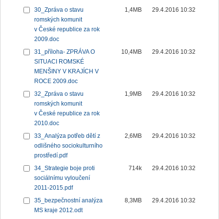
30_Zpráva o stavu
1,4MB
29.4.2016 10:32
romských komunit
v České republice za rok
2009.doc
31_příloha- ZPRÁVA O
10,4MB
29.4.2016 10:32
SITUACI ROMSKÉ
MENŠINY V KRAJÍCH V
ROCE 2009.doc
32_Zpráva o stavu
1,9MB
29.4.2016 10:32
romských komunit
v České republice za rok
2010.doc
33_Analýza potřeb dětí z
2,6MB
29.4.2016 10:32
odlišného sociokulturního
prostředí.pdf
34_Strategie boje proti
714k
29.4.2016 10:32
sociálnímu vyloučení
2011-2015.pdf
35_bezpečnostní analýza
8,3MB
29.4.2016 10:32
MS kraje 2012.odt