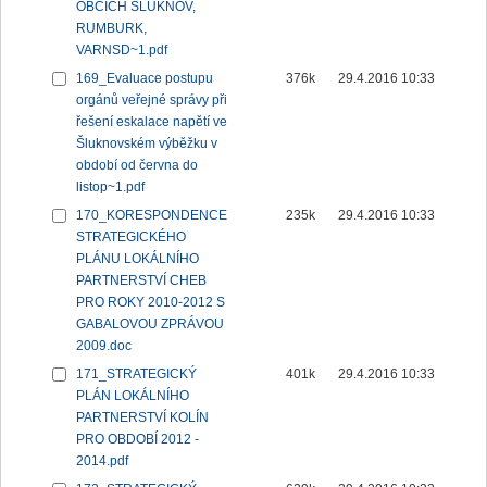
OBCÍCH ŠLUKNOV,
RUMBURK,
VARNSD~1.pdf
169_Evaluace postupu
376k
29.4.2016 10:33
orgánů veřejné správy při
řešení eskalace napětí ve
Šluknovském výběžku v
období od června do
listop~1.pdf
170_KORESPONDENCE
235k
29.4.2016 10:33
STRATEGICKÉHO
PLÁNU LOKÁLNÍHO
PARTNERSTVÍ CHEB
PRO ROKY 2010-2012 S
GABALOVOU ZPRÁVOU
2009.doc
171_STRATEGICKÝ
401k
29.4.2016 10:33
PLÁN LOKÁLNÍHO
PARTNERSTVÍ KOLÍN
PRO OBDOBÍ 2012 -
2014.pdf