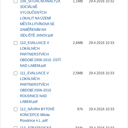
109_SITUAČNÍ ANALÝZA
1,1MB
29.4.2016 10:32
SOCIÁLNĚ
VYLOUČENÝCH
LOKALIT NA ÚZEMÍ
MĚSTA LITVÍNOVA SE
ZAMĚŘENÍM NA
SÍDLIŠTĚ JANOV.pdf
110_EVALUACE V
2,6MB
29.4.2016 10:33
LOKÁLNÍCH
PARTNERSTVÍCH
OBDOBÍ 2008-2010. ÚSTÍ
NAD LABEM.pdf
111_EVALUACE V
2,5MB
29.4.2016 10:33
LOKÁLNÍCH
PARTNERSTVÍCH
OBDOBÍ 2008-2010
ROUDNICE NAD
LABEM.pdf
112_NÁVRH BYTOVÉ
97k
29.4.2016 10:33
KONCEPCE Města
Roudnice n.L..pdf