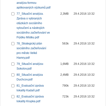
analýza formou
aplikovaných výzkumů.pdf
77_Situační analýza.
2,3MB
29.4.2016 10:32
Zpráva o vybraných
otázkách sociálního
vyloučení a nástrojích
sociálního začleňování ve
Frýdku Místku.pdf
78_Strategický plán
563k
29.4.2016 10:32
sociálního začleňování
pro město Velké
Hamry.pdf
79_Situační analýza-
1,6MB
29.4.2016 10:32
Sokolov.pdf
80_Situační analýza
2,4MB
29.4.2016 10:32
Duchcov.pdf
81_Evaluační zpráva
790k
29.4.2016 10:32
lokality Kadaň.pdf
82_Evaluační zpráva
723k
29.4.2016 10:32
lokality Krupka.pdf