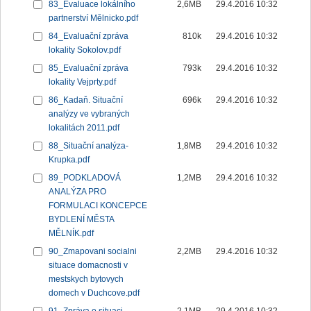
83_Evaluace lokálního
2,6MB
29.4.2016 10:32
partnerství Mělnicko.pdf
84_Evaluační zpráva
810k
29.4.2016 10:32
lokality Sokolov.pdf
85_Evaluační zpráva
793k
29.4.2016 10:32
lokality Vejprty.pdf
86_Kadaň. Situační
696k
29.4.2016 10:32
analýzy ve vybraných
lokalitách 2011.pdf
88_Situační analýza-
1,8MB
29.4.2016 10:32
Krupka.pdf
89_PODKLADOVÁ
1,2MB
29.4.2016 10:32
ANALÝZA PRO
FORMULACI KONCEPCE
BYDLENÍ MĚSTA
MĚLNÍK.pdf
90_Zmapovani socialni
2,2MB
29.4.2016 10:32
situace domacnosti v
mestskych bytovych
domech v Duchcove.pdf