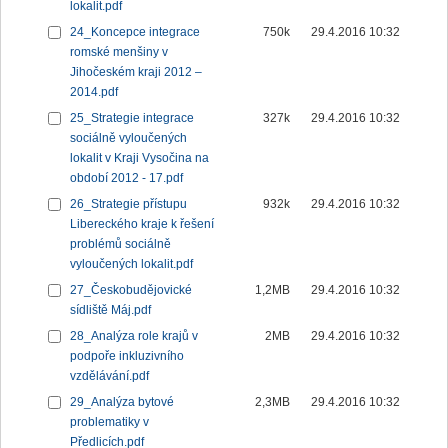
lokalit.pdf
24_Koncepce integrace
750k
29.4.2016 10:32
romské menšiny v
Jihočeském kraji 2012 –
2014.pdf
25_Strategie integrace
327k
29.4.2016 10:32
sociálně vyloučených
lokalit v Kraji Vysočina na
období 2012 - 17.pdf
26_Strategie přístupu
932k
29.4.2016 10:32
Libereckého kraje k řešení
problémů sociálně
vyloučených lokalit.pdf
27_Českobudějovické
1,2MB
29.4.2016 10:32
sídliště Máj.pdf
28_Analýza role krajů v
2MB
29.4.2016 10:32
podpoře inkluzivního
vzdělávání.pdf
29_Analýza bytové
2,3MB
29.4.2016 10:32
problematiky v
Předlicích.pdf