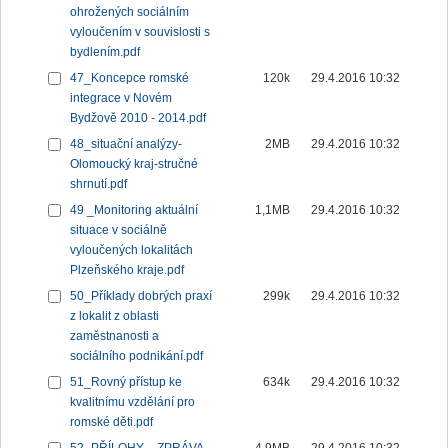
ohrožených sociálním
vyloučením v souvislosti s
bydlením.pdf
47_Koncepce romské
120k
29.4.2016 10:32
integrace v Novém
Bydžově 2010 - 2014.pdf
48_situační analýzy-
2MB
29.4.2016 10:32
Olomoucký kraj-stručné
shrnutí.pdf
49 _Monitoring aktuální
1,1MB
29.4.2016 10:32
situace v sociálně
vyloučených lokalitách
Plzeňského kraje.pdf
50_Příklady dobrých praxí
299k
29.4.2016 10:32
z lokalit z oblasti
zaměstnanosti a
sociálního podnikání.pdf
51_Rovný přístup ke
634k
29.4.2016 10:32
kvalitnímu vzdělání pro
romské děti.pdf