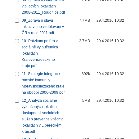
08_Zpráva o činnosti ASZ
197k
29.4.2016 10:32
v pilotních lokalitách
2008-2011_Roudnice.pdf
09_Zpráva o stavu
7,7MB
29.4.2016 10:32
inkluzivního vzdělávání v
ČR v roce 2011.pdf
10_Průzkum potřeb v
2,7MB
29.4.2016 10:32
sociálně vyloučených
lokalitách
Královéhradeckého
kraje.pdf
11_Strategie integrace
892k
29.4.2016 10:32
romské komunity
Moravskoslezského kraje
na období 2006-2009.pdf
12_Analýza sociálně
5MB
29.4.2016 10:32
vyloučených lokalit a
dostupnosti sociálních
služeb prevence v těchto
lokalitách v Libereckém
kraji.pdf