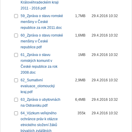
Královéhradeckém kraji
2011 - 2016.pdf
59_Zpráva o stavu romské
1,7MB
29.4.2016 10:32
menšiny v České
republice za rok 2011.doc
60_Zpráva o stavu romské
1,6MB
29.4.2016 10:32
menšiny v České
republice.pdf
61_Zpráva o stavu
1MB
29.4.2016 10:32
romských komunit v
České republice za rok
2008.doc
62_Sumativní
2,9MB
29.4.2016 10:32
evaluace_olomoucký
kraj.pdf
63_Zpráva o ubytovnách
6,4MB
29.4.2016 10:32
na Ostravsku.pdf
64_Výzkum veřejného
355k
29.4.2016 10:32
ochránce práv k otázce
etnického složení žáků
bývalých zvláštních