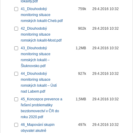
lokality.pdf
41_Dlouhodobý
759k
29.4.2016 10:32
monitoring situace
romských lokalit-Cheb.pdf
42_Dlouhodobý
902k
29.4.2016 10:32
monitoring situace
romských lokalit-Most.pdf
43_Dlouhodobý
1,2MB
29.4.2016 10:32
monitoring situace
romských lokalit –
Šluknovsko.pdf
44_Dlouhodobý
927k
29.4.2016 10:32
monitoring situace
romských lokalit – Ústí
nad Labem.pdf
45_Koncepce prevence a
1,5MB
29.4.2016 10:32
řešení problematiky
bezdomovectví v ČR do
roku 2020.pdf
46_Mapování skupin
497k
29.4.2016 10:32
obyvatel akutně