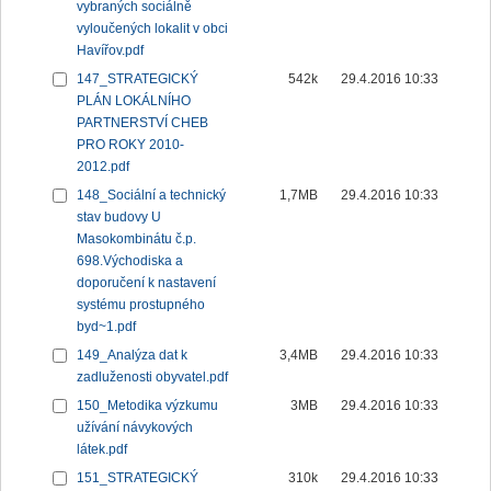
vybraných sociálně
vyloučených lokalit v obci
Havířov.pdf
147_STRATEGICKÝ
542k
29.4.2016 10:33
PLÁN LOKÁLNÍHO
PARTNERSTVÍ CHEB
PRO ROKY 2010-
2012.pdf
148_Sociální a technický
1,7MB
29.4.2016 10:33
stav budovy U
Masokombinátu č.p.
698.Východiska a
doporučení k nastavení
systému prostupného
byd~1.pdf
149_Analýza dat k
3,4MB
29.4.2016 10:33
zadluženosti obyvatel.pdf
150_Metodika výzkumu
3MB
29.4.2016 10:33
užívání návykových
látek.pdf
151_STRATEGICKÝ
310k
29.4.2016 10:33