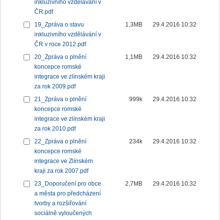
inkluzivního vzdělávání v
ČR.pdf
19_Zpráva o stavu
1,3MB
29.4.2016 10:32
inkluzivního vzdělávání v
ČR v roce 2012.pdf
20_Zpráva o plnění
1,1MB
29.4.2016 10:32
koncepce romské
integrace ve zlínském kraji
za rok 2009.pdf
21_Zpráva o plnění
999k
29.4.2016 10:32
koncepce romské
integrace ve zlínském kraji
za rok 2010.pdf
22_Zpráva o plnění
234k
29.4.2016 10:32
koncepce romské
integrace ve Zlínském
kraji za rok 2007.pdf
23_Doporučení pro obce
2,7MB
29.4.2016 10:32
a města pro předcházení
tvorby a rozšiřování
sociálně vyloučených