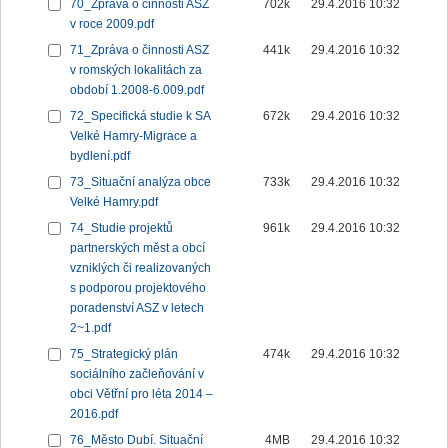
70_Zpráva o činnosti ASZ
702k
29.4.2016 10:32
v roce 2009.pdf
71_Zpráva o činnosti ASZ
441k
29.4.2016 10:32
v romských lokalitách za
období 1.2008-6.009.pdf
72_Specifická studie k SA
672k
29.4.2016 10:32
Velké Hamry-Migrace a
bydlení.pdf
73_Situační analýza obce
733k
29.4.2016 10:32
Velké Hamry.pdf
74_Studie projektů
961k
29.4.2016 10:32
partnerských měst a obcí
vzniklých či realizovaných
s podporou projektového
poradenství ASZ v letech
2~1.pdf
75_Strategický plán
474k
29.4.2016 10:32
sociálního začleňování v
obci Větřní pro léta 2014 –
2016.pdf
76_Město Dubí. Situační
4MB
29.4.2016 10:32