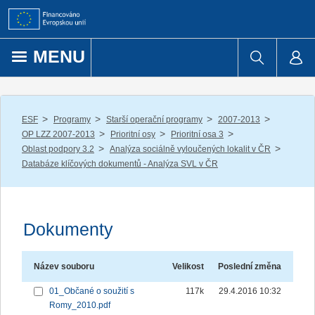
Přejít k obsahu
MENU
/
/
/
/
ESF
Programy
Starší operační programy
2007-2013
/
/
/
OP LZZ 2007-2013
Prioritní osy
Prioritní osa 3
/
/
Oblast podpory 3.2
Analýza sociálně vyloučených lokalit v ČR
Databáze klíčových dokumentů - Analýza SVL v ČR
Dokumenty
Název souboru
Velikost
Poslední změna
01_Občané o soužití s
117k
29.4.2016 10:32
Romy_2010.pdf