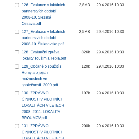
126_Evaluace v lokálních
2,8MB
29.4.2016 10:33
partnerstvích období
2008-10. Slezská
Ostrava.pdf
127_Evaluace v lokálních
2,5MB
29.4.2016 10:33
partnerstvích období
2008-10. Šluknovsko.pdf
128_Evaluační zpráva
826k
29.4.2016 10:33
lokality Toužim a Teplá.pdf
129_Občané o soužití s
120k
29.4.2016 10:33
Romy a o jejich
možnostech ve
společnosti_2009.pdf
130_ZPRÁVA O
197k
29.4.2016 10:33
ČINNOSTI V PILOTNÍCH
LOKALITÁCH V LETECH
2008–2011. LOKALITA
BROUMOV.pdf
131_ZPRÁVA O
200k
29.4.2016 10:33
ČINNOSTI V PILOTNÍCH
LOKALITÁCH V LETECH