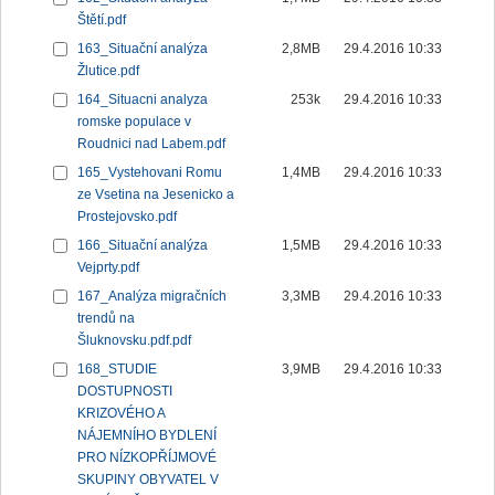
Štětí.pdf
163_Situační analýza
2,8MB
29.4.2016 10:33
Žlutice.pdf
164_Situacni analyza
253k
29.4.2016 10:33
romske populace v
Roudnici nad Labem.pdf
165_Vystehovani Romu
1,4MB
29.4.2016 10:33
ze Vsetina na Jesenicko a
Prostejovsko.pdf
166_Situační analýza
1,5MB
29.4.2016 10:33
Vejprty.pdf
167_Analýza migračních
3,3MB
29.4.2016 10:33
trendů na
Šluknovsku.pdf.pdf
168_STUDIE
3,9MB
29.4.2016 10:33
DOSTUPNOSTI
KRIZOVÉHO A
NÁJEMNÍHO BYDLENÍ
PRO NÍZKOPŘÍJMOVÉ
SKUPINY OBYVATEL V