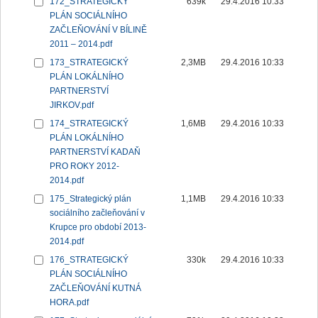
172_STRATEGICKÝ
639k
29.4.2016 10:33
PLÁN SOCIÁLNÍHO
ZAČLEŇOVÁNÍ V BÍLINĚ
2011 – 2014.pdf
173_STRATEGICKÝ
2,3MB
29.4.2016 10:33
PLÁN LOKÁLNÍHO
PARTNERSTVÍ
JIRKOV.pdf
174_STRATEGICKÝ
1,6MB
29.4.2016 10:33
PLÁN LOKÁLNÍHO
PARTNERSTVÍ KADAŇ
PRO ROKY 2012-
2014.pdf
175_Strategický plán
1,1MB
29.4.2016 10:33
sociálního začleňování v
Krupce pro období 2013-
2014.pdf
176_STRATEGICKÝ
330k
29.4.2016 10:33
PLÁN SOCIÁLNÍHO
ZAČLEŇOVÁNÍ KUTNÁ
HORA.pdf