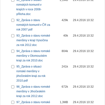
91_Zpráva o situaci
2,1MB
29.4.2016 10:32
romských komunit v
krajích v roce 2008-
příloha.doc
92_Zpráva o stavu
429k
29.4.2016 10:32
romských komunit v ČR za
rok 2007.pdf
93_Zpráva o stavu romské
40k
29.4.2016 10:32
menšiny v kraji Vysočina
za rok 2012.doc
94_Zpráva o stavu romské
804k
29.4.2016 10:32
menšiny v Olomouckém
kraji za rok 2010.doc
95_Zpráva o situaci
241k
29.4.2016 10:32
romské menšiny v
jihočeském kraji za rok
2010.pdf
96_Zpráva o stavu romské
672k
29.4.2016 10:32
menšiny v Jihočeském
kraji za rok 2012.doc
97_Zpráva o stavu romské
1,3MB
29.4.2016 10:32