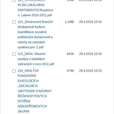
113_STRATEGICKÝ
334k
29.4.2016 10:33
PLÁN LOKÁLNÍHO
PARTNERSTVÍ Roudnice
n. Labem 2010-2011.pdf
114_Zhodnocení finanční
1,1MB
29.4.2016 10:33
dostupnosti bydlení,
kvantifikace sociálně
potřebných domácností a
návrhy na zavedení
systému pro~1.pdf
115_Děčín. Situační
943k
29.4.2016 10:33
analýzy v lokalitách
vybraných v roce 2011.pdf
116_ANALÝZA
478k
29.4.2016 10:33
FUNGOVÁNÍ
EXISTUJÍCÍCH
„SOCIÁLNÍCH
UBYTOVEN“ A NÁVRHY
ŘEŠENÍ BYTOVÝCH
POTŘEB
NÍZKOPŘÍJMOVÝCH
SKUPIN