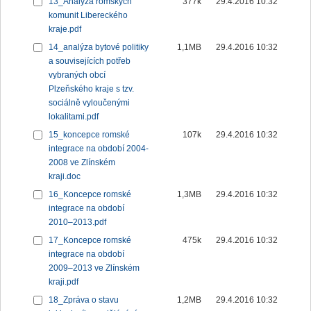
13_Analýza romských
377k
29.4.2016 10:32
komunit Libereckého
kraje.pdf
14_analýza bytové politiky
1,1MB
29.4.2016 10:32
a souvisejících potřeb
vybraných obcí
Plzeňského kraje s tzv.
sociálně vyloučenými
lokalitami.pdf
15_koncepce romské
107k
29.4.2016 10:32
integrace na období 2004-
2008 ve Zlínském
kraji.doc
16_Koncepce romské
1,3MB
29.4.2016 10:32
integrace na období
2010–2013.pdf
17_Koncepce romské
475k
29.4.2016 10:32
integrace na období
2009–2013 ve Zlínském
kraji.pdf
18_Zpráva o stavu
1,2MB
29.4.2016 10:32