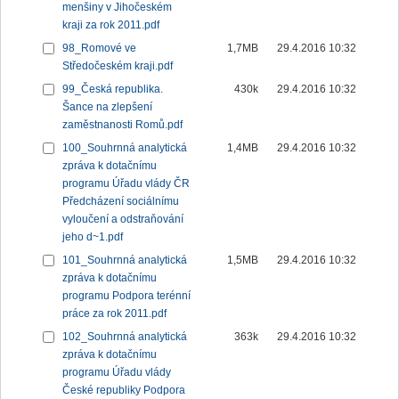
menšiny v Jihočeském
kraji za rok 2011.pdf
98_Romové ve
1,7MB
29.4.2016 10:32
Středočeském kraji.pdf
99_Česká republika.
430k
29.4.2016 10:32
Šance na zlepšení
zaměstnanosti Romů.pdf
100_Souhrnná analytická
1,4MB
29.4.2016 10:32
zpráva k dotačnímu
programu Úřadu vlády ČR
Předcházení sociálnímu
vyloučení a odstraňování
jeho d~1.pdf
101_Souhrnná analytická
1,5MB
29.4.2016 10:32
zpráva k dotačnímu
programu Podpora terénní
práce za rok 2011.pdf
102_Souhrnná analytická
363k
29.4.2016 10:32
zpráva k dotačnímu
programu Úřadu vlády
České republiky Podpora