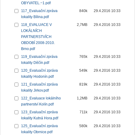
OBYVATEL.~1.pdf
117_Evaluační zpráva
840k
29.4.2016 10:33
lokality Bílina.pdf
118_EVALUACE V
2,7MB
29.4.2016 10:33
LOKÁLNÍCH
PARTNERSTVÍCH
OBDOBÍ 2008-2010.
Brno.pdf
119_Evaluační zpráva
765k
29.4.2016 10:33
lokality Děčín.pdf
120_Evaluační zpráva
549k
29.4.2016 10:33
lokality Hodonín.pdf
121_Evaluační zpráva
819k
29.4.2016 10:33
lokality Jirkov.pdf
122_Evaluace lokálního
1,2MB
29.4.2016 10:33
partnerství Kolín.pdf
123_Evaluační zpráva
711k
29.4.2016 10:33
lokality Kutná Hora.pdf
125_Evaluační zpráva
580k
29.4.2016 10:33
lokality Obrnice.pdf