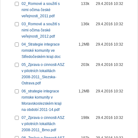
02_Romové a soužití s
133k
29.4.2016 10:32
nimi očima české
veřejnosti_2011.pdf
03_Romové a soužití s
136k
29.4.2016 10:32
nimi očima české
veřejnosti_2012.pdf
04_Strategie integrace
1,2MB
29.4.2016 10:32
romské komunity ve
Středočeském kraji.doc
05_Zprava o cinnosti ASZ
203k
29.4.2016 10:32
v pilotních lokalitách
2008-2011_Slezska-
Ostrava.pdf
06_strategie integrace
1,2MB
29.4.2016 10:32
romske komunity v
Moravskoslezském kraji
na období 2011-14.pdf
07_Zprava o cinnosti ASZ
198k
29.4.2016 10:32
v pilotních lokalitách
2008-2011_Brno.pdf