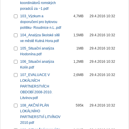
koordinátorů romských
poradců za ~1.pdf
103_Výzkum a
4,7MB
29.4.2016 10:32
doporučení pro bytovou
politiku- Roudnice n.L..pdf
104_Analýza školské sítě
1,5MB
29.4.2016 10:32
ve městě Kutná Hora.pdf
105_Situační analýza
1MB
29.4.2016 10:32
Hodonína.pdf
106_Situační analýza
1,2MB
29.4.2016 10:32
Kolín.pdf
107_EVALUACE V
2,6MB
29.4.2016 10:32
LOKÁLNÍCH
PARTNERSTVÍCH
OBDOBÍ 2008-2010.
Litvínov.pdf
108_AKČNÍ PLÁN
595k
29.4.2016 10:32
LOKÁLNÍHO
PARTNERSTVÍ LITVÍNOV
2010.pdf