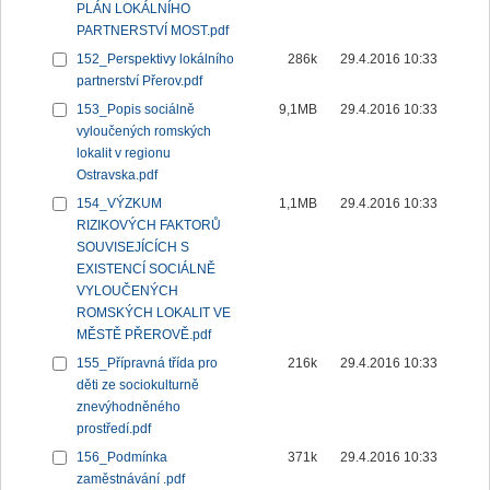
PLÁN LOKÁLNÍHO
PARTNERSTVÍ MOST.pdf
152_Perspektivy lokálního
286k
29.4.2016 10:33
partnerství Přerov.pdf
153_Popis sociálně
9,1MB
29.4.2016 10:33
vyloučených romských
lokalit v regionu
Ostravska.pdf
154_VÝZKUM
1,1MB
29.4.2016 10:33
RIZIKOVÝCH FAKTORŮ
SOUVISEJÍCÍCH S
EXISTENCÍ SOCIÁLNĚ
VYLOUČENÝCH
ROMSKÝCH LOKALIT VE
MĚSTĚ PŘEROVĚ.pdf
155_Přípravná třída pro
216k
29.4.2016 10:33
děti ze sociokulturně
znevýhodněného
prostředí.pdf
156_Podmínka
371k
29.4.2016 10:33
zaměstnávání .pdf