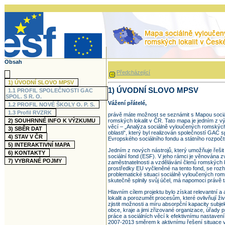
Obsah
Předcházející
1)
ÚVODNÍ SLOVO MPSV
1) ÚVODNÍ SLOVO MPSV
1.1
PROFIL SPOLEČNOSTI GAC
SPOL. S R. O.
Vážení přátelé,
1.2
PROFIL NOVÉ ŠKOLY O. P. S.
1.3
Profil RVZRK
právě máte možnost se seznámit s Mapou soci
2)
SOUHRNNÉ INFO K VÝZKUMU
romských lokalit v ČR. Tato mapa je jedním z v
věcí – „Analýza sociálně vyloučených romských 
3)
SBĚR DAT
oblasti“, který byl realizován společností GAC sp
4)
STAV V ČR
Evropského sociálního fondu a státního rozpoč
5)
INTERAKTIVNÍ MAPA
Jedním z nových nástrojů, který umožňuje řeši
6)
KONTAKTY
sociální fond (ESF). V jeho rámci je věnována z
7)
VYBRANÉ POJMY
zaměstnatelnosti a vzdělávání členů romských k
prostředky EU vyčleněné na tento fond, se rozho
problematické situaci sociálně vyloučených ro
skutečně splnily svůj účel, má napomoci právě t
Hlavním cílem projektu bylo získat relevantní a
lokalit a porozumět procesům, které ovlivňují ž
zjistit možnosti a míru absorpční kapacity subj
obce, kraje a jimi zřizované organizace, úřady 
práce a sociálních věcí k efektivnímu nastaven
2007-2013 směrem k aktivnímu řešení situace v